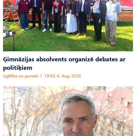
Ģimnāzijas absolvents organizē debates ar
politiķiem
Izglītība un jaunieši
19:50, 6. Aug, 2026