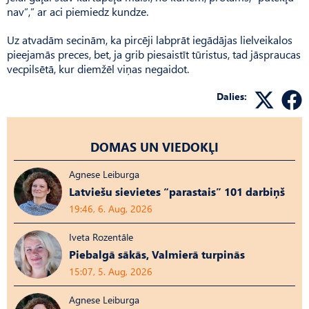
nav”,” ar aci piemiedz kundze.
Uz atvadām secinām, ka pircēji labprāt iegādājas lielveikalos
pieejamās preces, bet, ja grib piesaistīt tūristus, tad jāspraucas
vecpilsētā, kur diemžēl viņas negaidot.
Dalies:
DOMAS UN VIEDOKĻI
Agnese Leiburga
Latviešu sievietes “parastais” 101 darbiņš
19:46, 6. Aug, 2026
Iveta Rozentāle
Piebalgā sākās, Valmierā turpinās
15:07, 5. Aug, 2026
Agnese Leiburga