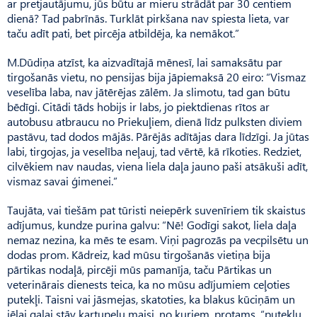
ar pretjautājumu, jūs būtu ar mieru strādāt par 30 centiem
dienā? Tad pabrīnās. Turklāt pirkšana nav spiesta lieta, var
taču adīt pati, bet pircēja atbildēja, ka nemākot.”
M.Dūdiņa atzīst, ka aizvadītajā mēnesī, lai samaksātu par
tirgošanās vietu, no pensijas bija jāpiemaksā 20 eiro: “Vismaz
veselība laba, nav jātērējas zālēm. Ja slimotu, tad gan būtu
bēdīgi. Citādi tāds hobijs ir labs, jo piektdienas rītos ar
autobusu atbraucu no Priekuļiem, dienā līdz pulksten diviem
pastāvu, tad dodos mājās. Pārējās adītājas dara līdzīgi. Ja jūtas
labi, tirgojas, ja veselība neļauj, tad vērtē, kā rīkoties. Re­dziet,
cilvēkiem nav naudas, viena liela daļa jauno paši atsākuši adīt,
vismaz savai ģimenei.”
Taujāta, vai tiešām pat tūristi neiepērk suvenīriem tik skaistus
adījumus, kundze purina galvu: “Nē! Godīgi sakot, liela daļa
nemaz nezina, ka mēs te esam. Viņi pagrozās pa vecpilsētu un
dodas prom. Kādreiz, kad mūsu tirgošanās vietiņa bija
pārtikas nodaļā, pircēji mūs pamanīja, taču Pārtikas un
veterinārais dienests teica, ka no mūsu adījumiem ceļoties
putekļi. Taisni vai jāsmejas, skatoties, ka blakus kūciņām un
jēlai gaļai stāv kartupeļu maisi, no kuriem, protams, “putekļu