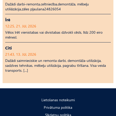
Dažādi darbi-remonta,celtniecība,demontāža, mēbeļu
utiliāzācija,zāles pļaušana24826054
Īrē
12:25, 21. Jūl, 2026
Vēlos īrēt vienistabas vai divistabas dzīvokli cēsīs, līdz 200 eiro
mēnesī.
Citi
21:43, 13. Jūl, 2026
Dažādi saimnieciskie un remonta darbi, demontāža-utilizācija,
sadzīves tehnikas, mēbeļu utilizācija, pagrabu tīrīšana. Visa veida
transports. […]
Lietošanas noteikumi
Privātuma politika
Sīkdatņu politika