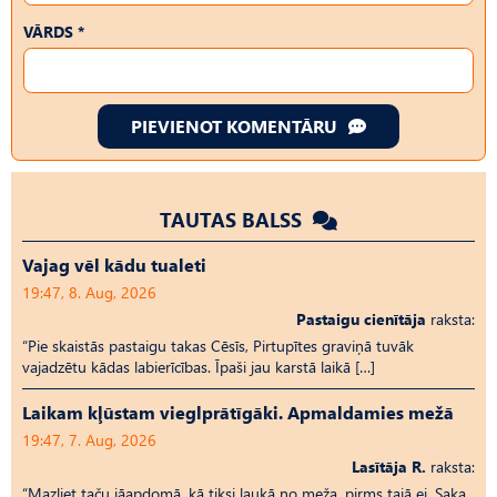
VĀRDS *
PIEVIENOT KOMENTĀRU
TAUTAS BALSS
Vajag vēl kādu tualeti
19:47, 8. Aug, 2026
Pastaigu cienītāja
raksta:
“Pie skaistās pastaigu takas Cēsīs, Pirtupītes graviņā tuvāk
vajadzētu kādas labierīcības. Īpaši jau karstā laikā […]
Laikam kļūstam vieglprātīgāki. Apmaldamies mežā
19:47, 7. Aug, 2026
Lasītāja R.
raksta:
“Mazliet taču jāapdomā, kā tiksi laukā no meža, pirms tajā ej. Saka,