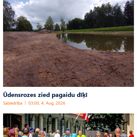
Ūdensrozes zied pagaidu dīķī
Sabiedrība
03:00, 4. Aug, 2026