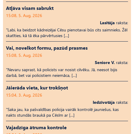
Atļāva visam sabrukt
15:08, 5. Aug, 2026
Lasītāja
raksta:
“Labi, ka beidzot kādreizējai Cēsu pienotavai būs cits saimnieks. Žēl
skatīties, kā tā ēka pārvērtusies […]
Vai, novelkot formu, pazūd prasmes
15:08, 5. Aug, 2026
Seniore V.
raksta:
“Nevaru saprast, kā policists var nosist cilvēku. Jā, neesot bijis
darbā, bet vai policistiem neiemāca, […]
Jāierāda vieta, kur trokšņot
15:04, 3. Aug, 2026
Iedzīvotāja
raksta:
“Saka jau, ka pašvaldības policija vairāk kontrolē jauniešus, kas
nakts stundās braukā pa Cēsīm ar […]
Vajadzīga ātruma kontrole