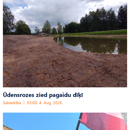
Ūdensrozes zied pagaidu dīķī
Sabiedrība
03:00, 4. Aug, 2026