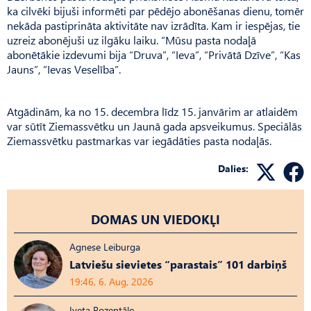
ka cilvēki bijuši informēti par pēdējo abonēšanas dienu, tomēr
nekāda pastiprināta aktivitāte nav izrādīta. Kam ir iespējas, tie
uzreiz abonējuši uz ilgāku laiku. “Mūsu pasta nodaļā
abonētākie izdevumi bija “Druva”, “Ieva”, “Privātā Dzīve”, “Kas
Jauns”, “Ievas Veselība”.
Atgādinām, ka no 15. decembra līdz 15. janvārim ar atlaidēm
var sūtīt Ziemassvētku un Jaunā gada apsveikumus. Speciālās
Ziemassvētku pastmarkas var iegādāties pasta nodaļās.
Dalies:
DOMAS UN VIEDOKĻI
Agnese Leiburga
Latviešu sievietes “parastais” 101 darbiņš
19:46, 6. Aug, 2026
Iveta Rozentāle