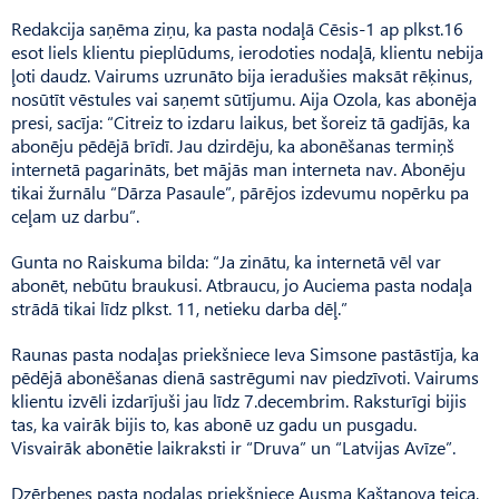
Redakcija saņēma ziņu, ka pasta nodaļā Cēsis-1 ap plkst.16
esot liels klientu pieplūdums, ierodoties nodaļā, klientu nebija
ļoti daudz. Vairums uzrunāto bija ieradušies maksāt rēķinus,
nosūtīt vēstules vai saņemt sūtījumu. Aija Ozola, kas abonēja
presi, sacīja: “Citreiz to izdaru laikus, bet šoreiz tā gadījās, ka
abonēju pēdējā brīdī. Jau dzirdēju, ka abonēšanas termiņš
internetā pagarināts, bet mājās man interneta nav. Abonēju
tikai žurnālu “Dārza Pasaule”, pārējos izdevumu nopērku pa
ceļam uz darbu”.
Gunta no Raiskuma bilda: “Ja zinātu, ka internetā vēl var
abonēt, nebūtu braukusi. Atbraucu, jo Auciema pasta nodaļa
strādā tikai līdz plkst. 11, netieku darba dēļ.”
Raunas pasta nodaļas priekšniece Ieva Simsone pastāstīja, ka
pēdējā abonēšanas dienā sastrēgumi nav piedzīvoti. Vairums
klientu izvēli izdarījuši jau līdz 7.decembrim. Raksturīgi bijis
tas, ka vairāk bijis to, kas abonē uz gadu un pusgadu.
Visvairāk abonētie laikraksti ir “Druva” un “Latvijas Avīze”.
Dzērbenes pasta nodaļas priekšniece Ausma Kaštanova teica,