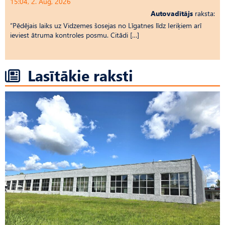
15:04, 2. Aug, 2026
Autovadītājs
raksta:
“Pēdējais laiks uz Vid­ze­mes šosejas no Līgatnes līdz Ieriķiem arī
ieviest ātruma kontroles posmu. Citādi […]
Lasītākie raksti