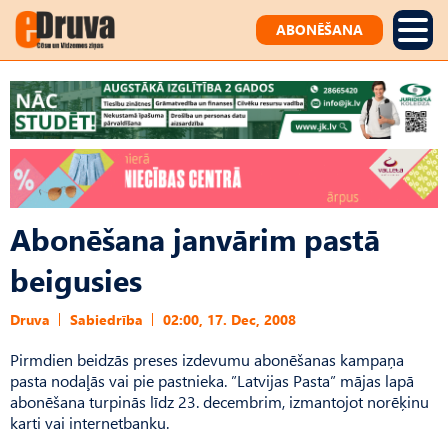
ABONĒŠANA
Abonēšana janvārim pastā
beigusies
Druva
Sabiedrība
02:00, 17. Dec, 2008
Pirmdien beidzās preses izdevumu abonēšanas kampaņa
pasta nodaļās vai pie pastnieka. ”Latvijas Pasta” mājas lapā
abonēšana turpinās līdz 23. decembrim, izmantojot norēķinu
karti vai internetbanku.