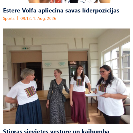
Estere Volfa apliecina savas līderpozīcijas
Sports
09:12, 1. Aug, 2026
Stipras sievietes vēsturē un kājbumba