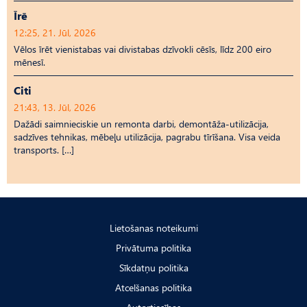
Īrē
12:25, 21. Jūl, 2026
Vēlos īrēt vienistabas vai divistabas dzīvokli cēsīs, līdz 200 eiro
mēnesī.
Citi
21:43, 13. Jūl, 2026
Dažādi saimnieciskie un remonta darbi, demontāža-utilizācija,
sadzīves tehnikas, mēbeļu utilizācija, pagrabu tīrīšana. Visa veida
transports. […]
Lietošanas noteikumi
Privātuma politika
Sīkdatņu politika
Atcelšanas politika