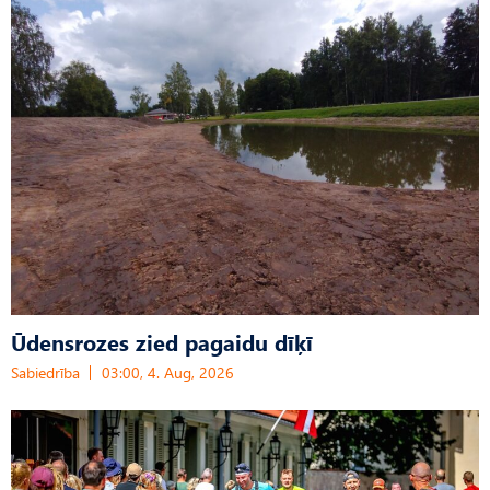
Ūdensrozes zied pagaidu dīķī
Sabiedrība
03:00, 4. Aug, 2026