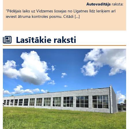
Autovadītājs
raksta:
“Pēdējais laiks uz Vid­ze­mes šosejas no Līgatnes līdz Ieriķiem arī
ieviest ātruma kontroles posmu. Citādi […]
Lasītākie raksti