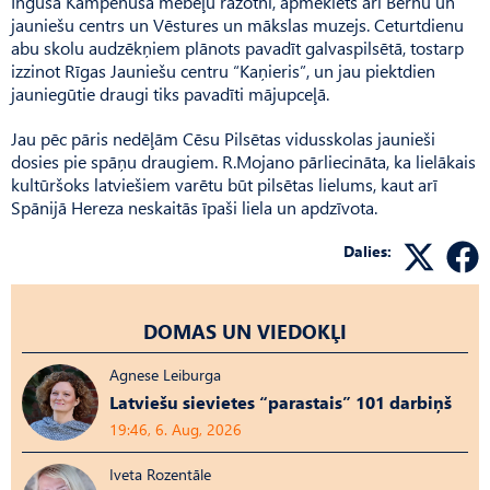
Ingusa Kampenusa mēbeļu ražotni, apmeklēts arī Bērnu un
jauniešu centrs un Vēstures un mākslas muzejs. Ceturtdienu
abu skolu audzēkņiem plānots pavadīt galvaspilsētā, tostarp
izzinot Rīgas Jauniešu centru “Kaņie­ris”, un jau piektdien
jauniegūtie draugi tiks pavadīti mājupceļā.
Jau pēc pāris nedēļām Cēsu Pilsētas vidusskolas jaunieši
dosies pie spāņu draugiem. R.Mojano pārliecināta, ka lielākais
kultūršoks latviešiem varētu būt pilsētas lielums, kaut arī
Spānijā Hereza neskaitās īpaši liela un apdzīvota.
Dalies:
DOMAS UN VIEDOKĻI
Agnese Leiburga
Latviešu sievietes “parastais” 101 darbiņš
19:46, 6. Aug, 2026
Iveta Rozentāle