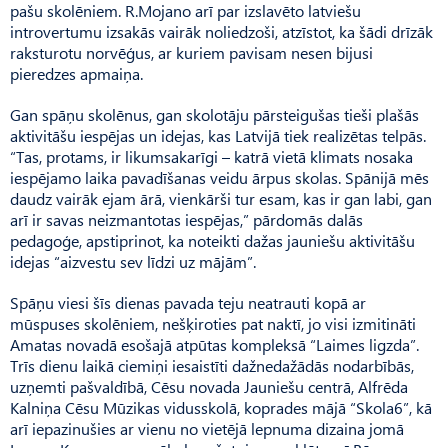
pašu skolēniem. R.Mojano arī par izslavēto latviešu
introvertumu izsakās vairāk noliedzoši, atzīstot, ka šādi drīzāk
raksturotu norvēģus, ar kuriem pavisam nesen bijusi
pieredzes apmaiņa.
Gan spāņu skolēnus, gan skolotāju pārsteigušas tieši plašās
aktivitāšu iespējas un idejas, kas Latvijā tiek realizētas telpās.
“Tas, protams, ir likumsakarīgi – katrā vietā klimats nosaka
iespējamo laika pavadīšanas veidu ārpus skolas. Spānijā mēs
daudz vairāk ejam ārā, vienkārši tur esam, kas ir gan labi, gan
arī ir savas neizmantotas iespējas,” pārdomās dalās
pedagoģe, apstiprinot, ka noteikti dažas jauniešu aktivitāšu
idejas “aizvestu sev līdzi uz mājām”.
Spāņu viesi šīs dienas pavada teju neatrauti kopā ar
mūspuses skolēniem, nešķiroties pat naktī, jo visi izmitināti
Amatas novadā esošajā atpūtas kompleksā “Laimes ligzda”.
Trīs dienu laikā ciemiņi iesaistīti dažnedažādās nodarbībās,
uzņemti pašvaldībā, Cēsu novada Jauniešu centrā, Alfrēda
Kalniņa Cēsu Mūzikas vidusskolā, koprades mājā “Skola6”, kā
arī iepazinušies ar vienu no vietējā lepnuma dizaina jomā