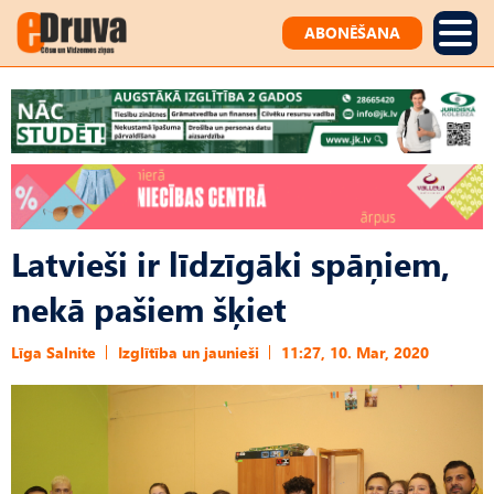
ABONĒŠANA
Latvieši ir līdzīgāki spāņiem,
nekā pašiem šķiet
Līga Salnite
Izglītība un jaunieši
11:27, 10. Mar, 2020