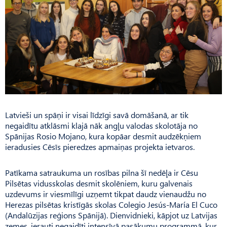
Latvieši un spāņi ir visai līdzīgi savā domāšanā, ar tik
negaidītu atklāsmi klajā nāk angļu valodas skolotāja no
Spānijas Rosio Mojano, kura kopāar desmit audzēkņiem
ieradusies Cēsīs pieredzes apmaiņas projekta ietvaros.
Patīkama satraukuma un rosības pilna šī nedēļa ir Cēsu
Pilsētas vidusskolas desmit skolēniem, kuru galvenais
uzdevums ir viesmīlīgi uzņemt tikpat daudz vienaudžu no
Herezas pilsētas kristīgās skolas Colegio Jesús-María El Cuco
(Andalūzijas reģions Spānijā). Dienvidnieki, kāpjot uz Latvijas
zemes, ierauti negaidīti intensīvā pasākumu programmā, kur