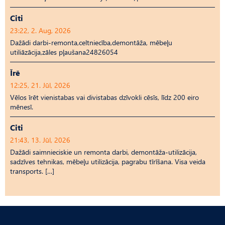
Citi
23:22, 2. Aug, 2026
Dažādi darbi-remonta,celtniecība,demontāža, mēbeļu
utiliāzācija,zāles pļaušana24826054
Īrē
12:25, 21. Jūl, 2026
Vēlos īrēt vienistabas vai divistabas dzīvokli cēsīs, līdz 200 eiro
mēnesī.
Citi
21:43, 13. Jūl, 2026
Dažādi saimnieciskie un remonta darbi, demontāža-utilizācija,
sadzīves tehnikas, mēbeļu utilizācija, pagrabu tīrīšana. Visa veida
transports. […]