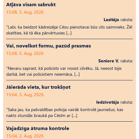
Atļāva visam sabrukt
15:08, 5. Aug, 2026
Lasītāja
raksta:
“Labi, ka beidzot kādreizējai Cēsu pienotavai būs cits saimnieks. Žēl
skatīties, kā tā ēka pārvērtusies […]
Vai, novelkot formu, pazūd prasmes
15:08, 5. Aug, 2026
Seniore V.
raksta:
“Nevaru saprast, kā policists var nosist cilvēku. Jā, neesot bijis
darbā, bet vai policistiem neiemāca, […]
Jāierāda vieta, kur trokšņot
15:04, 3. Aug, 2026
Iedzīvotāja
raksta:
“Saka jau, ka pašvaldības policija vairāk kontrolē jauniešus, kas
nakts stundās braukā pa Cēsīm ar […]
Vajadzīga ātruma kontrole
15:04, 2. Aug, 2026