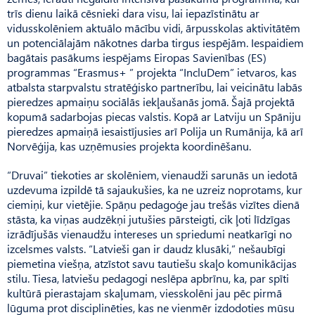
trīs dienu laikā cēsnieki dara visu, lai iepazīstinātu ar
vidusskolēniem aktuālo mācību vidi, ārpusskolas aktivitātēm
un potenciālajām nākotnes darba tirgus iespējām. Iespaidiem
bagātais pasākums iespējams Eiropas Savienības (ES)
programmas “Erasmus+ ” projekta “IncluDem” ietvaros, kas
atbalsta starpvalstu stratēģisko partnerību, lai veicinātu labās
pieredzes apmaiņu sociālās iekļaušanās jomā. Šajā projektā
kopumā sadarbojas piecas valstis. Kopā ar Latviju un Spāniju
pieredzes apmaiņā iesaistījusies arī Polija un Rumānija, kā arī
Norvēģija, kas uzņēmusies projekta koordinēšanu.
“Druvai” tiekoties ar skolēniem, vienaudži sarunās un iedotā
uzdevuma izpildē tā sajaukušies, ka ne uzreiz noprotams, kur
ciemiņi, kur vietējie. Spāņu pedagoģe jau trešās vizītes dienā
stāsta, ka viņas audzēkņi jutušies pārsteigti, cik ļoti līdzīgas
izrādījušās vienaudžu intereses un spriedumi neatkarīgi no
izcelsmes valsts. “Latvieši gan ir daudz klusāki,” nešaubīgi
piemetina viešņa, atzīstot savu tautiešu skaļo komunikācijas
stilu. Tiesa, latviešu pedagogi neslēpa apbrīnu, ka, par spīti
kultūrā pierastajam skaļumam, viesskolēni jau pēc pirmā
lūguma prot disciplinēties, kas ne vienmēr izdodoties mūsu