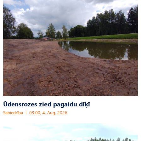
Ūdensrozes zied pagaidu dīķī
Sabiedrība
03:00, 4. Aug, 2026