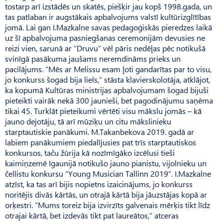
tostarp arī izstādēs un skatēs, piešķir jau kopš 1998.gada, un
tas patlaban ir augstākais apbalvojums valstī kultūrizglītības
jomā. Lai gan I.Mazkalne savas pedagoģiskās pieredzes laikā
uz šī apbalvojuma pasniegšanas ceremonijām devusies ne
reizi vien, sarunā ar “Druvu” vēl pāris nedēļas pēc notikušā
svinīgā pasākuma jaušams neremdināms prieks un
pacilājums. “Mēs ar Melissu esam ļoti gandarītas par to visu,
jo konkurss šogad bija liels,” stāsta klavierskolotāja, atklājot,
ka kopumā Kultūras ministrijas apbalvojumam šogad bijuši
pieteikti vairāk nekā 300 jaunieši, bet pagodinājumu saņēma
tikai 45. Turklāt pieteikumi vērtēti visu mākslu jomās – kā
jauno dejotāju, tā arī mūziķu un citu mākslinieku
starptautiskie panākumi. M.Takanbekova 2019. gadā ar
labiem panākumiem piedalījusies pat trīs starptautiskos
konkursos, taču žūrija kā nozīmīgāko izcēlusi tieši
kaimiņzemē Igaunijā notikušo jauno pianistu, vijolnieku un
čellistu konkursu “Young Musician Tallinn 2019”. I.Mazkalne
atzīst, ka tas arī bijis nopietns izaicinājums, jo konkurss
noritējis divās kārtās, un otrajā kārtā bija jāuzstājas kopā ar
orķestri. “Mums toreiz bija izvirzīts galvenais mērķis tikt līdz
otrajai kārtā, bet izdevās tikt pat laureātos,” atceras