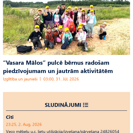
“Vasara Mālos” pulcē bērnus radošam
piedzīvojumam un jautrām aktivitātēm
Izglītība un jaunieši
03:00, 31. Jūl, 2026
SLUDINĀJUMI
Citi
23:25, 2. Aug, 2026
Veco mēbeļu u.c. lietu utilizācija/izvešana/pārvešana 24826054