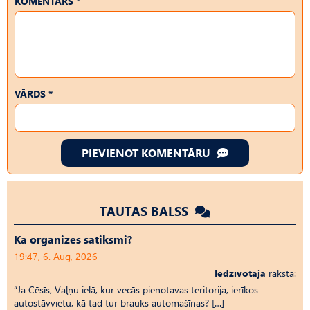
KOMENTĀRS *
VĀRDS *
PIEVIENOT KOMENTĀRU
TAUTAS BALSS
Kā organizēs satiksmi?
19:47, 6. Aug, 2026
Iedzīvotāja
raksta:
“Ja Cēsīs, Vaļņu ielā, kur vecās pienotavas teritorija, ierīkos
autostāvvietu, kā tad tur brauks automašīnas? […]