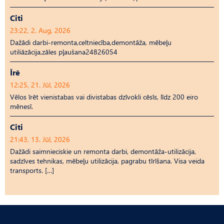
Citi
23:22, 2. Aug, 2026
Dažādi darbi-remonta,celtniecība,demontāža, mēbeļu
utiliāzācija,zāles pļaušana24826054
Īrē
12:25, 21. Jūl, 2026
Vēlos īrēt vienistabas vai divistabas dzīvokli cēsīs, līdz 200 eiro
mēnesī.
Citi
21:43, 13. Jūl, 2026
Dažādi saimnieciskie un remonta darbi, demontāža-utilizācija,
sadzīves tehnikas, mēbeļu utilizācija, pagrabu tīrīšana. Visa veida
transports. […]