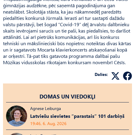
ģimnāzijas audzēkne, pēc saņemtā pagodinājuma gan
neatslābst. Sko­lo­tāja stāsta, ka jau nākamnedēļ paredzēts
piedalīties konkursā Jūrmalā. Ierasti arī tur sastapti dažādu
valstu pārstāvji, bet šogad “Covid-19” dēļ ārvalstu dalībnieku
skaits ievērojami sarucis un tie paši, kas piedalīsies, to darīšot
attālināti. Lai arī pietrūks komunikācijas, arī šis konkurss
tehniski un mākslinieciski būs nopietns: noteiktas divas kārtas
un ir sagatavots Mocarta klavierkoncerts atskaņošanai kopā
ar orķestri. Tā-pat tiks gatavota programma dalībai pašu
Mūzikas vidusskolas rīkotajam konkursam novembrī Cēsīs.
Dalies:
DOMAS UN VIEDOKĻI
Agnese Leiburga
Latviešu sievietes “parastais” 101 darbiņš
19:46, 6. Aug, 2026