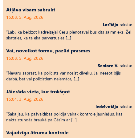
Atļāva visam sabrukt
15:08, 5. Aug, 2026
Lasītāja
raksta:
“Labi, ka beidzot kādreizējai Cēsu pienotavai būs cits saimnieks. Žēl
skatīties, kā tā ēka pārvērtusies […]
Vai, novelkot formu, pazūd prasmes
15:08, 5. Aug, 2026
Seniore V.
raksta:
“Nevaru saprast, kā policists var nosist cilvēku. Jā, neesot bijis
darbā, bet vai policistiem neiemāca, […]
Jāierāda vieta, kur trokšņot
15:04, 3. Aug, 2026
Iedzīvotāja
raksta:
“Saka jau, ka pašvaldības policija vairāk kontrolē jauniešus, kas
nakts stundās braukā pa Cēsīm ar […]
Vajadzīga ātruma kontrole