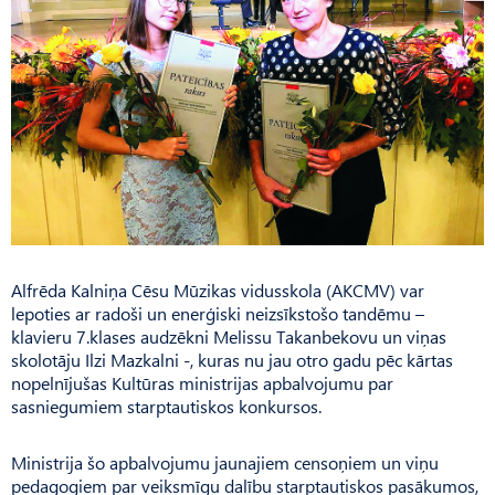
Alfrēda Kalniņa Cēsu Mūzikas vidusskola (AKCMV) var
lepoties ar radoši un enerģiski neizsīkstošo tandēmu –
klavieru 7.klases audzēkni Melissu Takanbekovu un viņas
skolotāju Ilzi Mazkalni -, kuras nu jau otro gadu pēc kārtas
nopelnījušas Kultūras ministrijas apbalvojumu par
sasniegumiem starptautiskos konkursos.
Ministrija šo apbalvojumu jaunajiem censoņiem un viņu
pedagogiem par veiksmīgu dalību starptautiskos pasākumos,