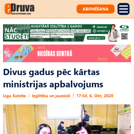
ABONĒŠANA
Divus gadus pēc kārtas
ministrijas apbalvojums
Līga Salnite
Izglītība un jaunieši
17:54, 6. Okt, 2020