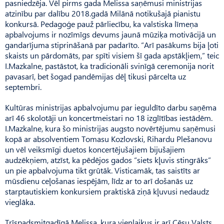
pasniedzēja. Vēl pirms gada Melissa saņēmusi ministrijas
atzinību par dalību 2018.gadā Milānā notikušajā pianistu
konkursā. Pedagoģe pauž pārliecību, ka valstiska līmeņa
apbalvojums ir nozīmīgs devums jaunā mūziķa motivācijā un
gandarījuma stiprināšanā par padarīto. “Arī pasākums bija ļoti
skaists un pārdomāts, par spīti visiem šī gada apstākļiem,” teic
I.Maz­kalne, pastāstot, ka tradicionāli svinīgā ceremonija norit
pavasarī, bet šogad pandēmijas dēļ tikusi pārcelta uz
septembri.
Kultūras ministrijas apbalvojumu par ieguldīto darbu saņēma
arī 46 skolotāji un koncertmeistari no 18 izglītības iestādēm.
I.Mazkal­ne, kura šo ministrijas augsto novērtējumu saņēmusi
kopā ar absolventiem Tomasu Kozlovski, Rihardu Plešanovu
un vēl veiksmīgi duetos koncertējušajiem bijušajiem
audzēkņiem, atzīst, ka pēdējos gados “siets kļuvis stingrāks”
un pie apbalvojuma tikt grūtāk. Visticamāk, tas saistīts ar
mūsdienu ceļošanas iespējām, līdz ar to arī došanās uz
starptautiskiem konkursiem praktiskā ziņā kļuvusi nedaudz
vieglāka.
Trīspadsmitgadīgā Melissa, kura vienlaikus ir arī Cēsu Valsts