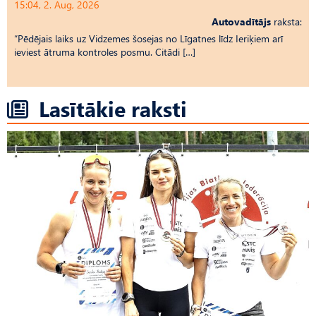
15:04, 2. Aug, 2026
Autovadītājs
raksta:
“Pēdējais laiks uz Vid­ze­mes šosejas no Līgatnes līdz Ieriķiem arī
ieviest ātruma kontroles posmu. Citādi […]
Lasītākie raksti