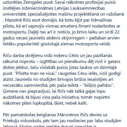
uzturēties Zemgales pusē. Savai nākotnes profesijai puisis
izvēlējies inženierzinātnes Latvijas Lauksaimniecības
universitātē, specializējoties mašīnu projektēšanā un ražošanā
. Mazotnē Ričs esot domājis, kā būtu kļūt par lidmašīnas
pilotu, kā arī sapņojis vismaz amatiera līmenī nodarboties ar
motosportu. Daļēji tas arī ir noticis, jo brīvo laiku un sirdi 22
gadus vecais jaunietis atdevis skijoringam – patlaban arvien
lielāku popularitāti gūstošajā ziemas motosporta veidā.
Riču darba skrējienu vidū noķeru Cēsīs un jau pazīšanās
sākumā noprotu – izglītības un pienākumu dēļ viņš ir gatavs
doties jebkur, taču vislabāk puisis jūtas laukos un dzimtajā
pusē. “Pilsēta man ne visai,” raugoties Cēsu ielās, viņš godīgi
atzīst. Jaunietis no studijām brīvajos brīžos iesaistījies arī
vecvecāku saimniecībā, pēc paša teiktā – “bišķiņ palīdzu”.
Ģimene nav pieprasījusi, lai Ričs nāk talkā gaļas lopu
audzēšanā, tā bijusi viņa paša iniciatīva, tomēr nopietni
nākotnes plāni lopkopībā, šķiet, netiek kalti.
Pēc pamatskolas beigšanas Mārsnēnos Ričs devies uz
Priekuļu vidusskolu, pēc tam jau nosliecies par labu studijām
Jelgavā. Skolas gados iegūtie draugi joprojām ir