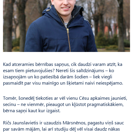
Kad atceramies bērnības sapņus, cik daudzi varam atzīt, ka
esam tiem pietuvojušies? Nereti šis salīdzinājums – ko
izsapņojām un ko patiesībā darām šodien – liek viegli
pasmaidīt par visu mainīgo un šķietami naivi neiespējamo.
Tomēr, šonedēļ tiekoties ar vēl vienu Cēsu apkaimes jaunieti,
secinu – ne vienmēr, pieaugot un kļūstot pragmatiskākiem,
bērna sapņi kaut kur izgaist.
Ričs Jaunslavietis ir uzaudzis Mārsnēnos, pagastu viņš sauc
par savām mājām, lai arī studiju dēļ vēl visai daudz nākas