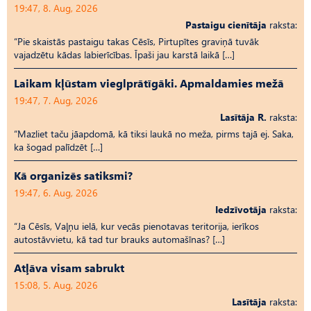
19:47, 8. Aug, 2026
Pastaigu cienītāja
raksta:
“Pie skaistās pastaigu takas Cēsīs, Pirtupītes graviņā tuvāk
vajadzētu kādas labierīcības. Īpaši jau karstā laikā […]
Laikam kļūstam vieglprātīgāki. Apmaldamies mežā
19:47, 7. Aug, 2026
Lasītāja R.
raksta:
“Mazliet taču jāapdomā, kā tiksi laukā no meža, pirms tajā ej. Saka,
ka šogad palīdzēt […]
Kā organizēs satiksmi?
19:47, 6. Aug, 2026
Iedzīvotāja
raksta:
“Ja Cēsīs, Vaļņu ielā, kur vecās pienotavas teritorija, ierīkos
autostāvvietu, kā tad tur brauks automašīnas? […]
Atļāva visam sabrukt
15:08, 5. Aug, 2026
Lasītāja
raksta: