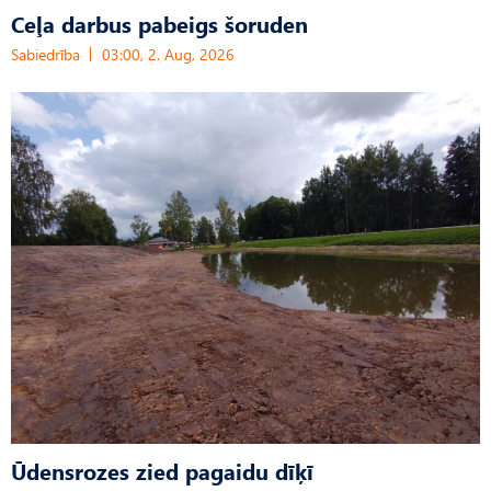
Ceļa darbus pabeigs šoruden
Sabiedrība
03:00, 2. Aug, 2026
Ūdensrozes zied pagaidu dīķī