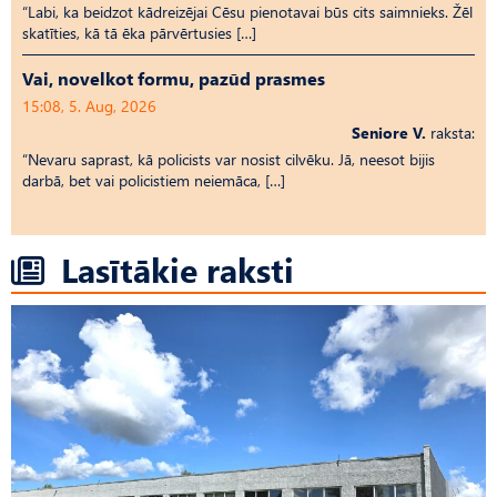
“Labi, ka beidzot kādreizējai Cēsu pienotavai būs cits saimnieks. Žēl
skatīties, kā tā ēka pārvērtusies […]
Vai, novelkot formu, pazūd prasmes
15:08, 5. Aug, 2026
Seniore V.
raksta:
“Nevaru saprast, kā policists var nosist cilvēku. Jā, neesot bijis
darbā, bet vai policistiem neiemāca, […]
Lasītākie raksti