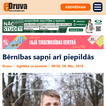
ABONĒŠANA
Bērnības sapņi arī piepildās
Druva
Izglītība un jaunieši
09:56, 29. Mar, 2018