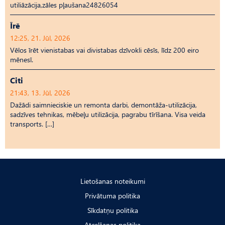
utiliāzācija,zāles pļaušana24826054
Īrē
12:25, 21. Jūl, 2026
Vēlos īrēt vienistabas vai divistabas dzīvokli cēsīs, līdz 200 eiro
mēnesī.
Citi
21:43, 13. Jūl, 2026
Dažādi saimnieciskie un remonta darbi, demontāža-utilizācija,
sadzīves tehnikas, mēbeļu utilizācija, pagrabu tīrīšana. Visa veida
transports. […]
Lietošanas noteikumi
Privātuma politika
Sīkdatņu politika
Atcelšanas politika