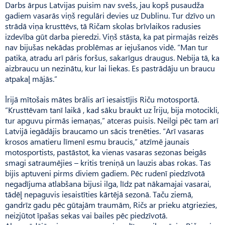
Darbs ārpus Latvijas puisim nav svešs, jau kopš pusaudža
gadiem vasarās viņš regulāri devies uz Dublinu. Tur dzīvo un
strādā viņa krusttēvs, tā Ričam skolas brīvlaikos radusies
izdevība gūt darba pieredzi. Viņš stāsta, ka pat pirmajās reizēs
nav bijušas nekādas problēmas ar iejušanos vidē. “Man tur
patika, atradu arī pāris foršus, sakarīgus draugus. Nebija tā, ka
aizbraucu un nezinātu, kur lai liekas. Es pastrādāju un braucu
atpakaļ mājās.”
Īrijā mītošais mātes brālis arī iesaistījis Riču motosportā.
“Krusttēvam tanī laikā , kad sāku braukt uz Īriju, bija motocikli,
tur apguvu pirmās iemaņas,” atceras puisis. Neilgi pēc tam arī
Latvijā iegādājis braucamo un sācis trenēties. “Arī vasaras
krosos amatieru līmenī esmu braucis,” atzīmē jaunais
motosportists, pastāstot, ka vienas vasaras sezonas beigās
smagi satraumējies – kritis treniņā un lauzis abas rokas. Tas
bijis aptuveni pirms diviem gadiem. Pēc rudenī piedzīvotā
negadījuma atlabšana bijusi ilga, līdz pat nākamajai vasarai,
tādēļ nepaguvis iesaistīties kārtējā sezonā. Taču ziemā,
gandrīz gadu pēc gūtajām traumām, Ričs ar prieku atgriezies,
neizjūtot īpašas sekas vai bailes pēc piedzīvotā.