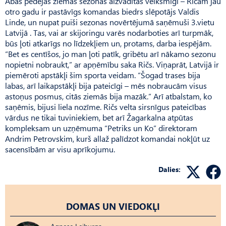
Abas pēdējās ziemas sezonas aizvadītas veiksmīgi – Ričam jau
otro gadu ir pastāvīgs komandas biedrs slēpotājs Valdis
Linde, un nupat puiši sezonas novērtējumā saņēmuši 3.vietu
Latvijā . Tas, vai ar skijoringu varēs nodarboties arī turpmāk,
būs ļoti atkarīgs no līdzekļiem un, protams, darba iespējām.
“Bet es centīšos, jo man ļoti patīk, gribētu arī nākamo sezonu
nopietni nobraukt,” ar apņēmību saka Ričs. Viņaprāt, Latvijā ir
piemēroti apstākļi šim sporta veidam. “Šogad trases bija
labas, arī laikapstākļi bija pateicīgi – mēs nobraucām visus
astoņus posmus, citās ziemās bija mazāk.” Arī atbalstam, ko
saņēmis, bijusi liela nozīme. Ričs velta sirsnīgus pateicības
vārdus ne tikai tuviniekiem, bet arī Žagarkalna atpūtas
kompleksam un uzņēmuma “Petriks un Ko” direktoram
Andrim Petrovskim, kurš allaž palīdzot komandai nokļūt uz
sacensībām ar visu aprīkojumu.
Dalies:
DOMAS UN VIEDOKĻI