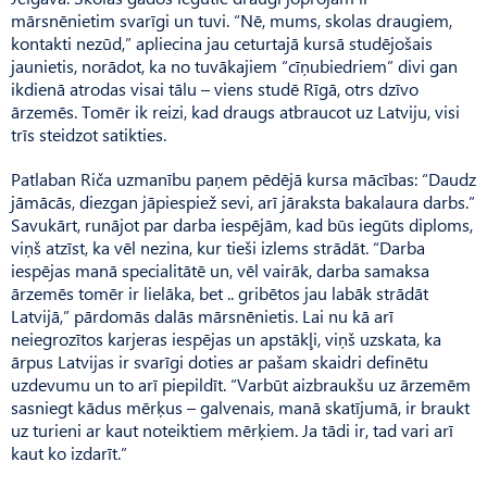
mārsnēnietim svarīgi un tuvi. “Nē, mums, skolas draugiem,
kontakti nezūd,” apliecina jau ceturtajā kursā studējošais
jaunietis, norādot, ka no tuvākajiem “cīņubiedriem” divi gan
ikdienā atrodas visai tālu – viens studē Rīgā, otrs dzīvo
ārzemēs. Tomēr ik reizi, kad draugs atbraucot uz Latviju, visi
trīs steidzot satikties.
Patlaban Riča uzmanību paņem pēdējā kursa mācības: “Daudz
jāmācās, diezgan jāpiespiež sevi, arī jāraksta bakalaura darbs.”
Savukārt, runājot par darba iespējām, kad būs iegūts diploms,
viņš atzīst, ka vēl nezina, kur tieši izlems strādāt. “Darba
iespējas manā specialitātē un, vēl vairāk, darba samaksa
ārzemēs tomēr ir lielāka, bet .. gribētos jau labāk strādāt
Latvijā,” pārdomās dalās mārsnēnietis. Lai nu kā arī
neiegrozītos karjeras iespējas un apstākļi, viņš uzskata, ka
ārpus Latvijas ir svarīgi doties ar pašam skaidri definētu
uzdevumu un to arī piepildīt. “Varbūt aizbraukšu uz ārzemēm
sasniegt kādus mērķus – galvenais, manā skatījumā, ir braukt
uz turieni ar kaut noteiktiem mērķiem. Ja tādi ir, tad vari arī
kaut ko izdarīt.”