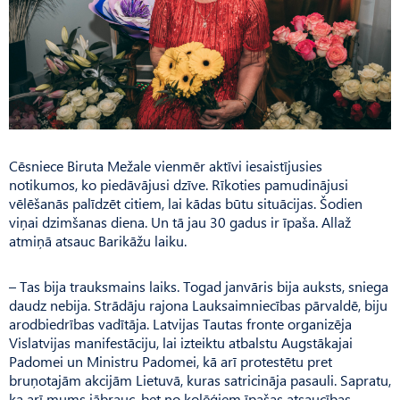
Cēsniece Biruta Mežale vienmēr aktīvi iesaistījusies
notikumos, ko piedāvājusi dzīve. Rīkoties pamudinājusi
vēlēšanās palīdzēt citiem, lai kādas būtu situācijas. Šodien
viņai dzimšanas diena. Un tā jau 30 gadus ir īpaša. Allaž
atmiņā atsauc Barikāžu laiku.
– Tas bija trauksmains laiks. Togad janvāris bija auksts, sniega
daudz nebija. Strādāju rajona Lauksaimniecības pārvaldē, biju
arodbiedrības vadītāja. Latvijas Tautas fronte organizēja
Vislatvijas manifestāciju, lai izteiktu atbalstu Augstākajai
Padomei un Ministru Padomei, kā arī protestētu pret
bruņotajām akcijām Lietuvā, kuras satricināja pasauli. Sapratu,
ka arī mums jābrauc, bet no kolēģiem īpašas atsaucības