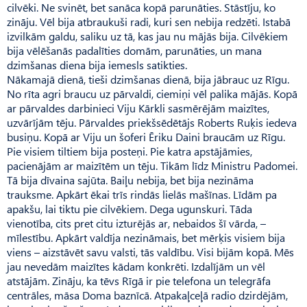
cilvēki. Ne svinēt, bet sanāca kopā parunāties. Stāstīju, ko
zināju. Vēl bija atbraukuši radi, kuri sen nebija redzēti. Istabā
izvilkām galdu, saliku uz tā, kas jau nu mājās bija. Cilvēkiem
bija vēlēšanās padalīties domām, parunāties, un mana
dzimšanas diena bija iemesls satikties.
Nākamajā dienā, tieši dzimšanas dienā, bija jābrauc uz Rīgu.
No rīta agri braucu uz pārvaldi, ciemiņi vēl palika mājās. Kopā
ar pārvaldes darbinieci Viju Kārkli sasmērējām maizītes,
uzvārījām tēju. Pārvaldes priekšsēdētājs Roberts Ruķis iedeva
busiņu. Kopā ar Viju un šoferi Ēriku Daini braucām uz Rīgu.
Pie visiem tiltiem bija posteņi. Pie katra apstājāmies,
pacienājām ar maizītēm un tēju. Tikām līdz Ministru Padomei.
Tā bija dīvaina sajūta. Baiļu nebija, bet bija nezināma
trauksme. Apkārt ēkai trīs rindās lielās mašīnas. Līdām pa
apakšu, lai tiktu pie cilvēkiem. Dega ugunskuri. Tāda
vienotība, cits pret citu izturējās ar, nebaidos šī vārda, –
mīlestību. Apkārt valdīja nezināmais, bet mērķis visiem bija
viens – aizstāvēt savu valsti, tās valdību. Visi bijām kopā. Mēs
jau nevedām maizītes kādam konkrēti. Izdalījām un vēl
atstājām. Zināju, ka tēvs Rīgā ir pie telefona un telegrāfa
centrāles, māsa Doma baznīcā. Atpa­kaļceļā radio dzirdējām,