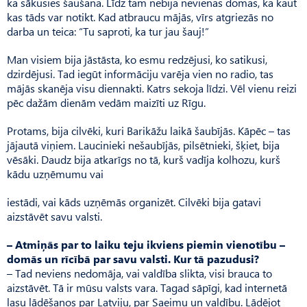
ka sākusies šaušana. Līdz tam nebija nevienas domas, ka kaut
kas tāds var notikt. Kad atbraucu mājās, vīrs atgriezās no
darba un teica: “Tu saproti, ka tur jau šauj!”
Man visiem bija jāstāsta, ko esmu redzējusi, ko satikusi,
dzirdējusi. Tad iegūt informāciju varēja vien no radio, tas
mājās skanēja visu diennakti. Katrs sekoja līdzi. Vēl vienu reizi
pēc dažām dienām vedām maizīti uz Rīgu.
Protams, bija cilvēki, kuri Barikāžu laikā šaubījās. Kāpēc – tas
jājautā viņiem. Laucinieki nešaubījās, pilsētnieki, šķiet, bija
vēsāki. Daudz bija atkarīgs no tā, kurš vadīja kolhozu, kurš
kādu uzņēmumu vai
iestādi, vai kāds uzņēmās organizēt. Cilvēki bija gatavi
aizstāvēt savu valsti.
– Atmiņās par to laiku teju ikviens piemin vienotību –
domās un rīcībā par savu valsti. Kur tā pazudusi?
– Tad neviens nedomāja, vai valdība slikta, visi brauca to
aizstāvēt. Tā ir mūsu valsts vara. Tagad sāpīgi, kad internetā
lasu lādēšanos par Latviju, par Saeimu un valdību. Lādējot