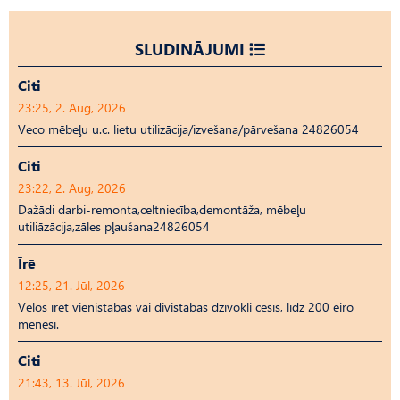
SLUDINĀJUMI
Citi
23:25, 2. Aug, 2026
Veco mēbeļu u.c. lietu utilizācija/izvešana/pārvešana 24826054
Citi
23:22, 2. Aug, 2026
Dažādi darbi-remonta,celtniecība,demontāža, mēbeļu
utiliāzācija,zāles pļaušana24826054
Īrē
12:25, 21. Jūl, 2026
Vēlos īrēt vienistabas vai divistabas dzīvokli cēsīs, līdz 200 eiro
mēnesī.
Citi
21:43, 13. Jūl, 2026