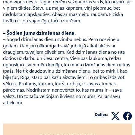
man viņus devis. Tagad reizēm sažņaudzas sirds, ka nevaru ar
viņiem tikties. Stāvu uz mājas kāpnēm, viņi piebrauc, bet
nedrīkstam apskauties. Abas ar mazmeitu raudam. Fiziskā
tuvība ir ļoti vajadzīga, taču izturēsim.
– Šodien jums dzimšanas diena.
– Šogad dzimšanas dienu svinību nebūs. Pērn nosvinēju
godam. Gan jau nākamgad savā jubilejā atkal tikšos ar
draugiem, tuvajiem cilvēkiem. Kad dzimšanas dienā no rīta
dodos uz darbu un Cēsu centrā, Vienības laukumā, redzu
ugunskuru, vienmēr domāju, ka mana dzimšanas diena ir kas
īpašs. Ne tik daudz svinu dzimšanas dienu, bet to mirkli, kad
biju tur, Rīgā, starp barikāžu aizstāvjiem. To gribas izdzīvot
vēlreiz. Protams, katram, kurš tur bija, ir savas atmiņas,
pārdomas. Nedrīk­stam nenovērtēt to, kas mums ir – sava
valsts. Un to taču veidojam ikviens no mums. Arī ar savu
attieksmi.
Dalies: