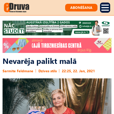
ABONĒŠANA
Nevarēja palikt malā
Sarmīte Feldmane
Dzīves stils
22:25, 22. Jan, 2021