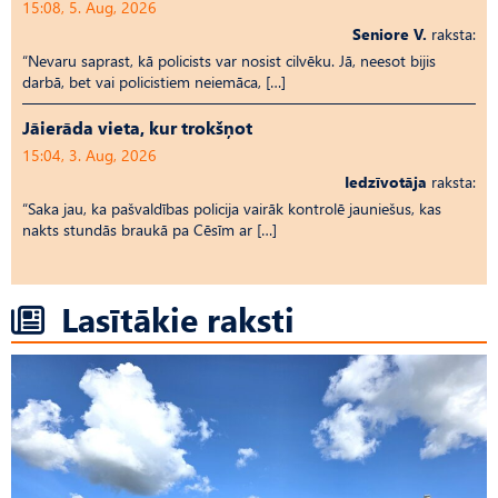
15:08, 5. Aug, 2026
Seniore V.
raksta:
“Nevaru saprast, kā policists var nosist cilvēku. Jā, neesot bijis
darbā, bet vai policistiem neiemāca, […]
Jāierāda vieta, kur trokšņot
15:04, 3. Aug, 2026
Iedzīvotāja
raksta:
“Saka jau, ka pašvaldības policija vairāk kontrolē jauniešus, kas
nakts stundās braukā pa Cēsīm ar […]
Lasītākie raksti