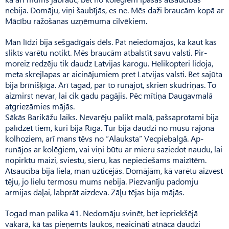
nebija. Domāju, viņi šaubījās, es ne. Mēs daži braucām kopā ar
Mācību ražošanas uzņēmuma cilvēkiem.
Man līdzi bija sešgadīgais dēls. Pat neiedomājos, ka kaut kas
slikts varētu notikt. Mēs braucām atbalstīt savu valsti. Pir­
moreiz redzēju tik daudz Latvijas karogu. Helikopteri lidoja,
meta skrejlapas ar aicinājumiem pret Latvijas valsti. Bet sajūta
bija brīnišķīga. Arī tagad, par to runājot, skrien skudriņas. To
aizmirst nevar, lai cik gadu pagājis. Pēc mītiņa Daugavmalā
atgriezāmies mājās.
Sākās Barikāžu laiks. Nevarēju palikt malā, pašsaprotami bija
palīdzēt tiem, kuri bija Rīgā. Tur bija daudzi no mūsu rajona
kolhoziem, arī mans tēvs no “Alauk­sta” Vecpiebalgā. Ap­
runājos ar kolēģiem, vai viņi būtu ar mieru saziedot naudu, lai
nopirktu maizi, sviestu, sieru, kas nepieciešams maizītēm.
Atsaucība bija liela, man uzticējās. Domājām, kā varētu aizvest
tēju, jo lielu termosu mums nebija. Piezvanīju padomju
armijas daļai, labprāt aizdeva. Zāļu tējas bija mājās.
Togad man palika 41. Ne­domāju svinēt, bet iepriekšējā
vakarā, kā tas pieņemts laukos, neaicināti atnāca daudzi