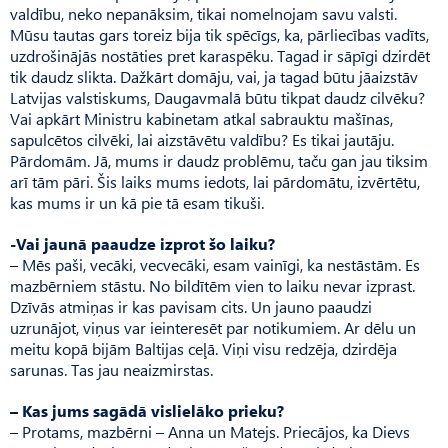
valdību, neko nepanāksim, tikai nomelnojam savu valsti.
Mūsu tautas gars toreiz bija tik spēcīgs, ka, pārliecības vadīts,
uzdrošinājās nostāties pret karaspēku. Tagad ir sāpīgi dzirdēt
tik daudz slikta. Dažkārt domāju, vai, ja tagad būtu jāaizstāv
Latvijas valstiskums, Daugavmalā būtu tikpat daudz cilvēku?
Vai apkārt Ministru kabinetam atkal sabrauktu mašīnas,
sapulcētos cilvēki, lai aizstāvētu valdību? Es tikai jautāju.
Pārdo­mām. Jā, mums ir daudz problēmu, taču gan jau tiksim
arī tām pāri. Šis laiks mums iedots, lai pārdomātu, izvērtētu,
kas mums ir un kā pie tā esam tikuši.
-Vai jaunā paaudze izprot šo laiku?
– Mēs paši, vecāki, vecvecāki, esam vainīgi, ka nestāstām. Es
mazbērniem stāstu. No bildītēm vien to laiku nevar izprast.
Dzīvās atmiņas ir kas pavisam cits. Un jauno paaudzi
uzrunājot, viņus var ieinteresēt par notikumiem. Ar dēlu un
meitu kopā bijām Baltijas ceļā. Viņi visu redzēja, dzirdēja
sarunas. Tas jau neaizmirstas.
– Kas jums sagādā vislielāko prieku?
– Protams, mazbērni – Anna un Matejs. Priecājos, ka Dievs