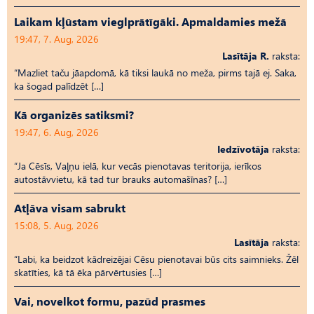
Laikam kļūstam vieglprātīgāki. Apmaldamies mežā
19:47, 7. Aug, 2026
Lasītāja R.
raksta:
“Mazliet taču jāapdomā, kā tiksi laukā no meža, pirms tajā ej. Saka,
ka šogad palīdzēt […]
Kā organizēs satiksmi?
19:47, 6. Aug, 2026
Iedzīvotāja
raksta:
“Ja Cēsīs, Vaļņu ielā, kur vecās pienotavas teritorija, ierīkos
autostāvvietu, kā tad tur brauks automašīnas? […]
Atļāva visam sabrukt
15:08, 5. Aug, 2026
Lasītāja
raksta:
“Labi, ka beidzot kādreizējai Cēsu pienotavai būs cits saimnieks. Žēl
skatīties, kā tā ēka pārvērtusies […]
Vai, novelkot formu, pazūd prasmes