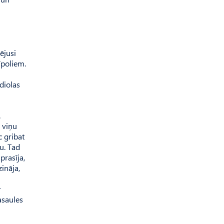
ējusi
īpoliem.
diolas
.
m viņu
c gribat
nu. Tad
prasīja,
zināja,
r
asaules