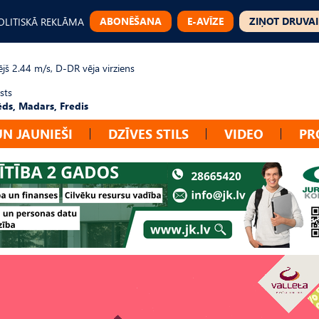
ABONĒŠANA
E-AVĪZE
ZIŅOT DRUVAI
OLITISKĀ REKLĀMA
jš 2.44 m/s, D-DR vēja virziens
sts
ēds, Madars, Fredis
UN JAUNIEŠI
DZĪVES STILS
VIDEO
PR