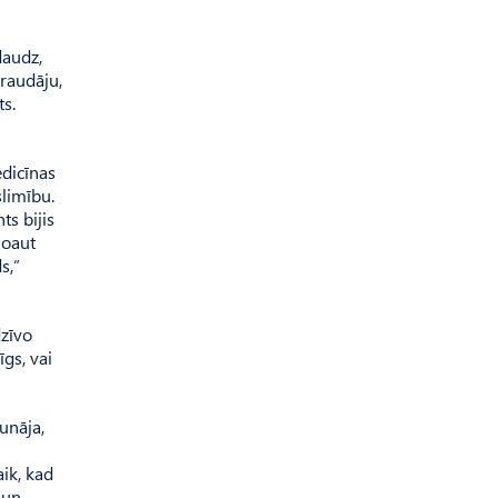
daudz,
 raudāju,
ts.
edicīnas
slimību.
ts bijis
noaut
s,”
dzīvo
īgs, vai
unāja,
aik, kad
 un