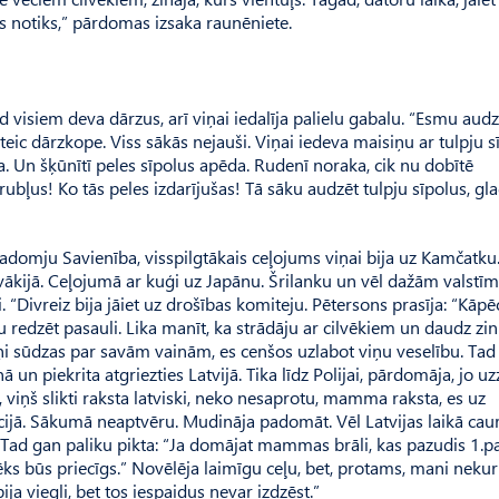
kas notiks,” pārdomas izsaka raunēniete.
ad visiem deva dārzus, arī viņai iedalīja palielu gabalu. “Esmu audz
eic dārzkope. Viss sākās nejauši. Viņai iedeva maisiņu ar tulpju s
a. Un šķūnītī peles sīpolus apēda. Rudenī noraka, cik nu dobītē
bļus! Ko tās peles izdarījušas! Tā sāku audzēt tulpju sīpolus, gla
 Padomju Savienība, visspilgtākais ceļojums viņai bija uz Kamčatku
ovā­kijā. Ceļojumā ar kuģi uz Japānu. Šrilanku un vēl dažām valstī
 “Divreiz bija jāiet uz drošības komiteju. Pētersons prasīja: “Kāpē
ribu redzēt pasauli. Lika manīt, ka strādāju ar cilvēkiem un daudz zi
viņi sūdzas par savām vainām, es cenšos uzlabot viņu veselību. Tad 
 un piekrita atgriezties Latvijā. Tika līdz Polijai, pārdomāja, jo uz
e, viņš slikti raksta latviski, neko nesaprotu, mamma raksta, es uz
cijā. Sākumā neaptvēru. Mudināja padomāt. Vēl Latvijas laikā cau
Tad gan paliku pikta: “Ja domājat mammas brāli, kas pazudis 1.p
vēks būs priecīgs.” Novēlēja laimīgu ceļu, bet, protams, mani nekur
ja viegli, bet tos iespaidus nevar izdzēst.”