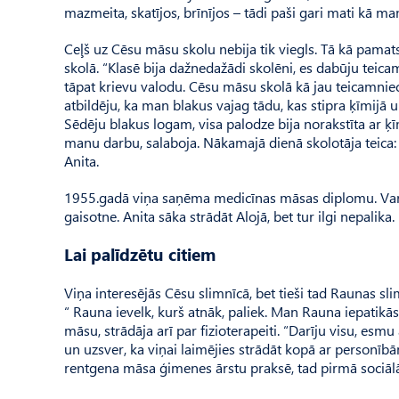
mazmeita, skatījos, brīnījos – tādi paši gari mati kā mana
Ceļš uz Cēsu māsu skolu nebija tik viegls. Tā kā pamat
skolā. “Klasē bija dažnedažādi skolēni, es dabūju teica
tāpat krievu valodu. Cēsu māsu skolā kā jau teicamni
atbildēju, ka man blakus vajag tādu, kas stipra ķīmijā 
Sēdēju blakus logam, visa palodze bija norakstīta ar ķī
manu darbu, salaboja. Nākamajā dienā skolotāja teica: 
Anita.
1955.gadā viņa saņēma medicīnas māsas diplomu. Varēja
gaisotne. Anita sāka strādāt Alojā, bet tur ilgi nepalika.
Lai palīdzētu citiem
Viņa interesējās Cēsu slimnīcā, bet tieši tad Raunas sl
“ Rauna ievelk, kurš atnāk, paliek. Man Rauna iepatikās,
māsu, strādāja arī par fizioterapeiti. “Darīju visu, e
un uzsver, ka viņai laimējies strādāt kopā ar personībā
rentgena māsa ģimenes ārstu praksē, tad pirmā sociālā