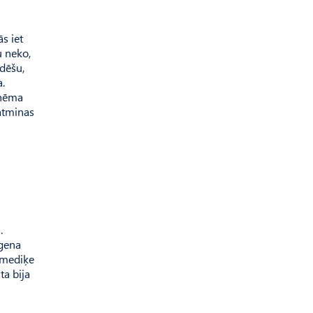
s iet
u neko,
dēšu,
a.
aņēma
 atminas
.
tgena
a mediķe
ta bija