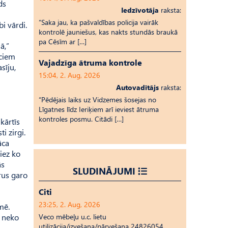
ds
Iedzīvotāja
raksta:
“Saka jau, ka pašvaldības policija vairāk
i vārdi.
kontrolē jauniešus, kas nakts stundās braukā
pa Cēsīm ar […]
ā,”
eciem
Vajadzīga ātruma kontrole
sīju,
15:04, 2. Aug, 2026
Autovadītājs
raksta:
“Pēdējais laiks uz Vid­ze­mes šosejas no
Līgatnes līdz Ieriķiem arī ieviest ātruma
kontroles posmu. Citādi […]
kārtīs
i zirgi.
āca
diez ko
ās
SLUDINĀJUMI
rus garo
Citi
23:25, 2. Aug, 2026
mē.
n neko
Veco mēbeļu u.c. lietu
utilizācija/izvešana/pārvešana 24826054