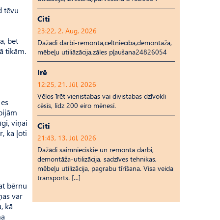
d tēvu
Citi
23:22, 2. Aug, 2026
a, bet
Dažādi darbi-remonta,celtniecība,demontāža,
lā tikām.
mēbeļu utiliāzācija,zāles pļaušana24826054
Īrē
12:25, 21. Jūl, 2026
Vēlos īrēt vienistabas vai divistabas dzīvokli
 es
cēsīs, līdz 200 eiro mēnesī.
 bijām
gi, viņai
Citi
, ka ļoti
21:43, 13. Jūl, 2026
Dažādi saimnieciskie un remonta darbi,
demontāža-utilizācija, sadzīves tehnikas,
mēbeļu utilizācija, pagrabu tīrīšana. Visa veida
transports. […]
bat bērnu
ņas var
, kā
ma