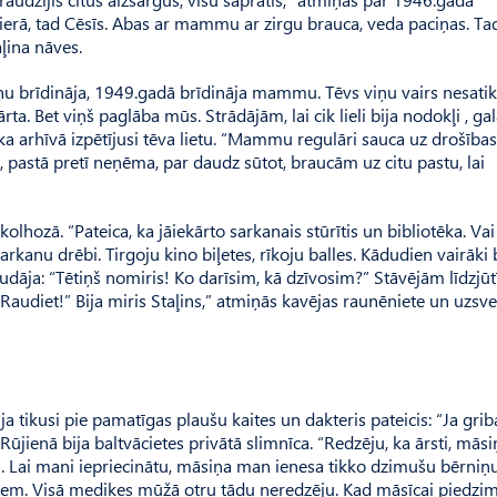
rā, tad Cē­sīs. Abas ar mammu ar zirgu brauca, veda paciņas. Ta
aļina nāves.
iņu brīdināja, 1949.gadā brīdināja mammu. Tēvs viņu vairs nesatik
ārta. Bet viņš paglāba mūs. Strādājām, lai cik lieli bija nodokļi , ga
ka arhīvā izpētījusi tēva lietu. “Mammu regulāri sauca uz drošības
s, pastā pretī neņēma, par daudz sūtot, braucām uz citu pastu, lai
lhozā. “Pateica, ka jāiekārto sarkanais stūrītis un bibliotēka. Vai
sarkanu drēbi. Tirgoju kino biļetes, rīkoju balles. Kādudien vairāki
udāja: “Tētiņš nomiris! Ko darīsim, kā dzīvosim?” Stāvējām līdzjūtī
audiet!” Bija miris Staļins,” atmiņās kavējas raunēniete un uzsver
a tikusi pie pamatīgas plaušu kaites un dakteris pateicis: “Ja gri
Rūjienā bija baltvācietes privātā slimnīca. “Redzēju, ka ārsti, māsi
a. Lai mani iepriecinātu, māsiņa man ienesa tikko dzimušu bērniņu
atiem. Visā mediķes mūžā otru tādu neredzēju. Kad māsīcai piedzi