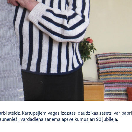
rbi steidz. Kartupeļiem vagas izdzītas, daudz kas sasēts, var papri
raunēnieši, vārdadienā saņēma apsveikumus arī 90.jubilejā.