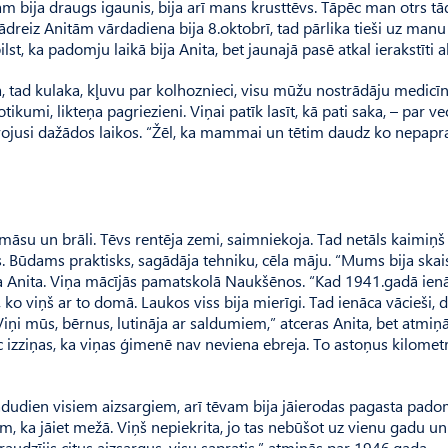
ņam bija draugs igaunis, bija arī mans krusttēvs. Tāpēc man otrs tā
ādreiz Anitām vārdadiena bija 8.oktobrī, tad pārlika tieši uz manu
t, ka padomju laikā bija Anita, bet jaunajā pasē atkal ierakstīti ab
, tad kulaka, kļuvu par kolhoznieci, visu mūžu nostrādāju medicīn
tikumi, likteņa pagriezieni. Viņai patīk lasīt, kā pati saka, – par v
zīvojusi dažādos laikos. “Žēl, ka mammai un tētim daudz ko nepapra
āsu un brāli. Tēvs rentēja zemi, saimniekoja. Tad netāls kaimiņš 
Būdams praktisks, sagādāja tehniku, cēla māju. “Mums bija skaist
a Anita. Viņa mācījās pamatskolā Nauk­šēnos. “Kad 1941.gadā ien
u, ko viņš ar to domā. Laukos viss bija mierīgi. Tad ienāca vācieši, 
Viņi mūs, bērnus, lutināja ar saldumiem,” atceras Anita, bet atmiņ
ēc izziņas, ka viņas ģimenē nav neviena ebreja. To astoņus kilomet
Kādudien visiem aizsargiem, arī tēvam bija jāierodas pagasta pado
am, ka jāiet mežā. Viņš nepiekrita, jo tas nebūšot uz vienu gadu u
eraudzījis citus aizsargus, visu sapratis,” atmiņās par 1946.gada