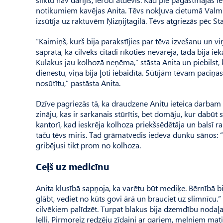
notikumiem kavējas Anita. Tēvs nokļuva cietumā Valmie
izsūtīja uz raktuvēm Ņizņijtagilā. Tēvs atgriezās pēc St
“Kaimiņš, kurš bija parakstījies par tēva izvešanu un v
saprata, ka cilvēks citādi rīkoties nevarēja, tāda bija iek
Kulakus jau kolhozā neņēma,” stāsta Anita un piebilst, 
dienestu, viņa bija ļoti iebaidīta. Sūtījām tēvam paciņa
nosūtītu,” pastāsta Anita.
Dzīve pagriezās tā, ka draudzene Anitu ieteica darbam ko
zināju, kas ir sarkanais stūrītis, bet domāju, kur dabūt 
kantorī, kad ieskrēja kolhoza priekšsēdētāja un balsī ra
taču tēvs miris. Tad grāmatvedis iedeva dunku sānos: “R
gribējusi tikt prom no kolhoza.
Ceļš uz medicīnu
Anita klusībā sapņoja, ka varētu būt mediķe. Bērnībā bij
glābt, vediet no kūts govi ārā un brauciet uz slimnīcu.” 
cilvēkiem palīdzēt. Turpat blakus bija dzemdību nodaļ
lelli. Pirmoreiz redzēju zīdaini ar gariem, melniem m