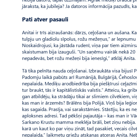
jāraksta, ka jubileja? Ja datoros informācija pazudīs, 
Pati atver pasauli
Anitai ir trīs aizraušanās: dārzs, ceļošana un aušana. K
tulpju un gladiolu sīpolus, rožu mežeņus,” ar lepnumu t
Noskaidrojusi, ka jāstāda rudenī, viņa par tiem aizmirs
skaistumam bija izauguši. “Un saņēmu vairāk nekā 20 ru
nepadevās, bet rožu mežeņi bija ienesīgi,” atklāj Anita.
Tā tika pelnīta nauda ceļošanai. Izbraukāta visa bijusī
Padomju laikā pabūts arī ­Ru­­mānijā, Bulgārijā, Čehosl
nepalaida. Mediķu arodbiedrība bija piešķīrusi ceļazīmi.
tur braukt, tās ir kapitālistiskās valstis.” Atteicu, ka g
gan atbildēju, ka strādāju tikai ar slimiem cilvēkiem, 
kas man ir ārzemēs? Brālēns bija Polijā. Viņš bija leģionā
kas sagaida. Prasīja, vai sarakstāmies. Stāstīju, ka es n
aploksnes adresi. Tad pēkšņi pajautāja – kas man ir Vā
Sarkano Krustu mamma meklēja brāli, bet ziņu nebija. 
karā un kaut ko par viņu zināt, tad pasakiet, vecais cil
nepalaida,” laikmetu griežu atskaņas atceras Anita. Nebi