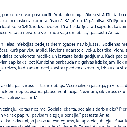
par kuriem var pasmaidīt. Anita tikko bija sākusi strādāt, darba 
s, ka mikroskopa kamera jāsargā. Kā ņēmu, tā pārplīsa. Sēdēju un
 kaut ko krūzītē, iedeva izdzer. Tā arī izdarīju. Tad sapratu, ka spir
eci. Es taču nevarēju vērt muti vaļā un iebilst,” pastāsta Anita.
. Un lielas infekcijas pēdējās desmitgadēs nav bijušas. “Šodienas m
ers, kurš par visu atbild. Neviens neārstē cilvēku, bet tikai vienu 
s dalās pensionētā mediķe un izstāsta kādu gadījumu. Kāds pacien
 Man sāp kakls, bet Kundziņa pārbauda no galvas līdz kājām, liek 
a reizes, kad kādam nebija asinsspiediens izmērīts, izklausīta sird
stīts par vīrusu, – tas ir riebīgs. Vecie cilvēki jāsargā, jo vīruss 
imniekiem nepieciešama plaušu ventilācija. Nezinām, cik vīruss iztur
var vēlreiz saslimt.”
ezināju, ko tas nozīmē. Sociālā iekārta, sociālais darbinieks? Pier
 vairāk papīru, pavisam aizgāju pensijā,” pastāsta Anita.
, ka ir dīvaini, jo jāraksta iesniegums, lai apsveic jubilejā. “Savul
veciem cilvēkiem, zināja, kurš vientuļš. Tagad, datoru laikā, jāiet