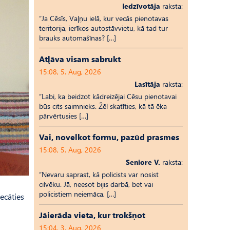
Iedzīvotāja
raksta:
“Ja Cēsīs, Vaļņu ielā, kur vecās pienotavas
teritorija, ierīkos autostāvvietu, kā tad tur
brauks automašīnas? […]
Atļāva visam sabrukt
15:08, 5. Aug, 2026
Lasītāja
raksta:
“Labi, ka beidzot kādreizējai Cēsu pienotavai
būs cits saimnieks. Žēl skatīties, kā tā ēka
pārvērtusies […]
Vai, novelkot formu, pazūd prasmes
15:08, 5. Aug, 2026
Seniore V.
raksta:
“Nevaru saprast, kā policists var nosist
cilvēku. Jā, neesot bijis darbā, bet vai
policistiem neiemāca, […]
ecāties
Jāierāda vieta, kur trokšņot
15:04, 3. Aug, 2026