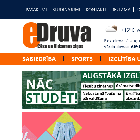
PASĀKUMI
SLUDINĀJUMI
KONTAKTI
REKLĀMA
P
+16° C, vē
Piektdiena, 7. augu
Vārda dienas:
Alfr
SABIEDRĪBA
SPORTS
IZGLĪTĪBA 