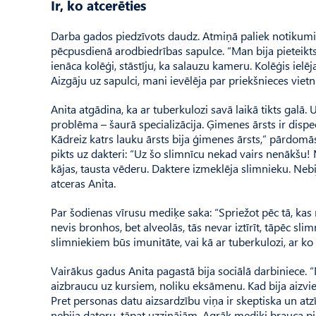
Ir, ko atcerēties
Darba gados piedzīvots daudz. Atmiņā paliek notikumi, 
pēcpusdienā arodbiedrības sapulce. “Man bija pieteikt
ienāca kolēģi, stāstīju, ka salauzu kameru. Kolēģis ielēja
Aizgāju uz sapulci, mani ievēlēja par priekšnieces vietni
Anita atgādina, ka ar tuberkulozi savā laikā tikts galā
prob­lēma – šaurā specializācija. Ģimenes ārsts ir dispeč
Kādreiz katrs lauku ārsts bija ģimenes ārsts,” pārdomā
pikts uz dakteri: “Uz šo slimnīcu nekad vairs nenākšu!
kājas, tausta vēderu. Daktere izmeklēja slimnieku. Nebij
atceras Anita.
Par šodienas vīrusu mediķe saka: “Spriežot pēc tā, kas rak
nevis bronhos, bet alveolās, tās nevar iztīrīt, tāpēc sl
slimniekiem būs imunitāte, vai kā ar tuberkulozi, ar ko 
Vairākus gadus Anita pagastā bija sociālā darbiniece. “N
aizbraucu uz kursiem, noliku eksāmenu. Kad bija aizvien
Pret personas datu aizsardzību viņa ir skeptiska un atzīst
nebija datoru, tāpat uzzinājām. Agrāk mediķi brauca pie 