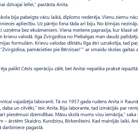
i dzīvajai lellei,” pastāsta Anita.
skola bija pabeigta vācu laikā, diploms nederēja. Vienu ziemu nācā
mnieces apliecību. Uz pārējo fona tāda arī biju. No ķīmijas nezināj
eci uzņēma bez eksāmeniem. Viena meitene paprasīja, kur klasē sē
un krievu valodā. Ilga Zvirgzdiņa no Piebalgas man daudz palīdzēj
mijas formulām. Krievu valodas diktātu Ilga ātri uzrakstīja, tad p
“Zvirgzdiņa, pamācieties pie Bērziņas!”” ar smaidu skolas gaitas
 palikt Cēsīs operāciju zālē, bet Anitai nepatika praksē iepazītā
imnīcai vajadzēja laboranti. Tā no 1957.gada rudens Anita ir Raunā
 daba un cilvēki,” teic Anita. Bija laborante, tad izmācījās par ren
smu arī pieņēmusi dzemdības. Māsu skolā mums visu iemācīja,” sak
m – ārstēm Skaidro, Kundziņu, Birkenšteini. Kad mainījās laiki, Ani
 darbiniece pagastā.