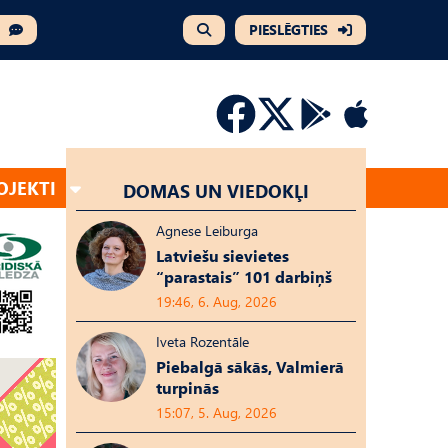
PIESLĒGTIES
OJEKTI
DOMAS UN VIEDOKĻI
Agnese Leiburga
Latviešu sievietes
“parastais” 101 darbiņš
19:46, 6. Aug, 2026
Iveta Rozentāle
Piebalgā sākās, Valmierā
turpinās
15:07, 5. Aug, 2026