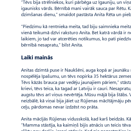
“Tēvs bija strēlniekos, kuri pārbēga uz Igauniju, un vi
igaunisks vārds. Bērnībā mani vairāk sauca par Rētu. K
dzimšanas dienu,” smaidot pastāsta Anita Rēta un piebils
“Piedzimu kā rentnieka meita, tad biju saimnieka meita
vienā teikumā dzīvi raksturo Anita. Bet katrā vārdā ir no
laikiem, jo tad var atcerēties notikumus, ko pati pied
bērnībā nesapratu,” bilst Anita.
Laiki mainās
Anitas dzimtā puse ir Naukšēni, auga kopā ar jaunāku m
nospēlēja īpašumu, un tēvs nopirka 35 hektārus zemes. 
Tēvs kāzās brauca par vedēju jaunajiem pāriem,” stāst
krievi, tēvs teica, ka tagad ar Latviju ir cauri. Nesaprat
augstu tēvs arī viņus nevērtēja. Mūsu mājā bija štābs. 
neizbālē, kā viņai bija jāiet uz Rūjienas mācītājmāju p
ceļu, pārdomas nevar izdzēst no prāta.
Anita mācījās Rūjienas vidusskolā, kad karš beidzās. 
“Mamma stāstīja, ka kaimiņš bijis atnācis un teicis tēv
sliktu nav darījis, ieroci atdevis. Kad pie pagastmājas i