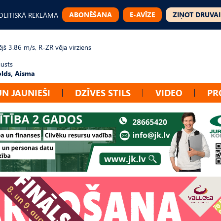
ABONĒŠANA
E-AVĪZE
ZIŅOT DRUVAI
OLITISKĀ REKLĀMA
jš 3.86 m/s, R-ZR vēja virziens
gusts
lds, Aisma
UN JAUNIEŠI
DZĪVES STILS
VIDEO
PR