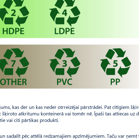
jums, kas der un kas neder otrreizējai pārstrādei. Pat cītīgiem šķi
k šķiroto atkritumu konteinerā vai tomēr nē. Īpaši tas attiecas uz
ie vai citi pārtikas produkti.
 un sadalīt pēc attēlā redzamajiem ap­zī­mē­jumiem. Taču var ņemt 