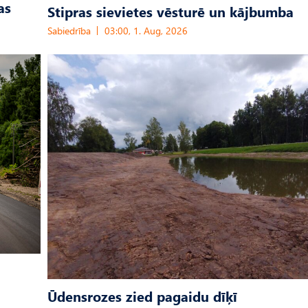
as
Stipras sievietes vēsturē un kājbumba
Sabiedrība
03:00, 1. Aug, 2026
Ūdensrozes zied pagaidu dīķī