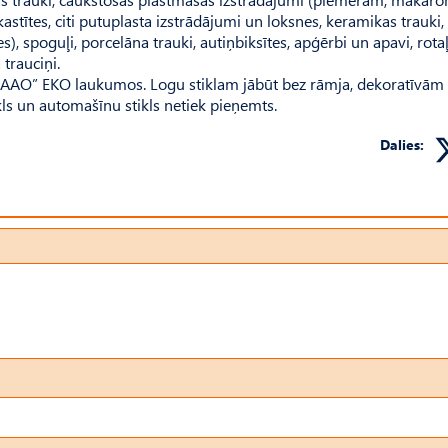
stītes, citi putuplasta izstrādājumi un loksnes, keramikas trauki,
 spoguļi, porcelāna trauki, autiņbiksītes, apģērbi un apavi, rotaļl
 trauciņi.
 “ZAAO” EKO laukumos. Logu stiklam jābūt bez rāmja, dekoratīvām
kls un automašīnu stikls netiek pieņemts.
Dalies: