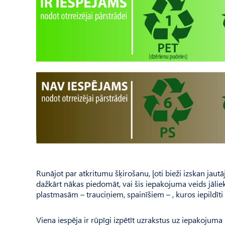
Runājot par atkritumu šķirošanu, ļoti bieži izskan jautā
dažkārt nākas piedomāt, vai šis iepakojuma veids jālie
plastmasām – trauciņiem, spainīšiem – , kuros iepildīti t
Viena iespēja ir rūpīgi izpētīt uzrakstus uz iepakojuma