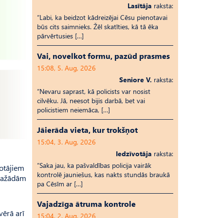
Lasītāja
raksta:
“Labi, ka beidzot kādreizējai Cēsu pienotavai
būs cits saimnieks. Žēl skatīties, kā tā ēka
pārvērtusies […]
Vai, novelkot formu, pazūd prasmes
15:08, 5. Aug, 2026
Seniore V.
raksta:
“Nevaru saprast, kā policists var nosist
cilvēku. Jā, neesot bijis darbā, bet vai
policistiem neiemāca, […]
Jāierāda vieta, kur trokšņot
15:04, 3. Aug, 2026
Iedzīvotāja
raksta:
“Saka jau, ka pašvaldības policija vairāk
rotājiem
kontrolē jauniešus, kas nakts stundās braukā
 dažādām
pa Cēsīm ar […]
Vajadzīga ātruma kontrole
vērā arī
15:04, 2. Aug, 2026