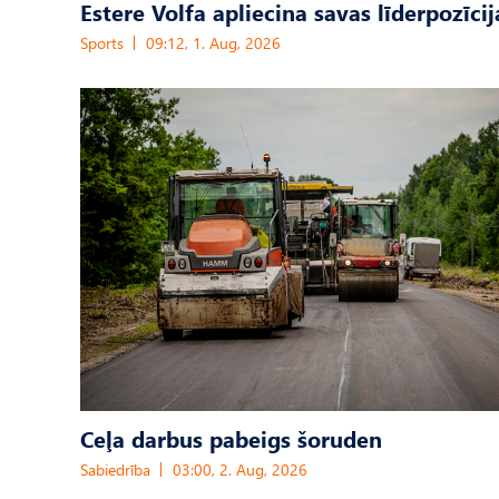
Estere Volfa apliecina savas līderpozīcij
Sports
09:12, 1. Aug, 2026
Ceļa darbus pabeigs šoruden
Sabiedrība
03:00, 2. Aug, 2026