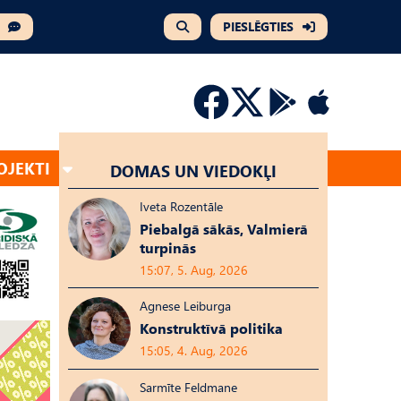
PIESLĒGTIES
OJEKTI
DOMAS UN VIEDOKĻI
Iveta Rozentāle
Piebalgā sākās, Valmierā
turpinās
15:07, 5. Aug, 2026
Agnese Leiburga
Konstruktīvā politika
15:05, 4. Aug, 2026
Sarmīte Feldmane