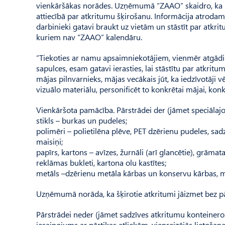
vienkāršākas norādes. Uz­ņē­m­u­mā “ZAAO” skaidro, ka k­a
attiecībā par atkritumu šķi­rošanu. Informācija atroda
darbinieki gatavi braukt uz vietām un stāstīt par atkri
kuriem nav “ZAAO” kalendāru.
“Tiekoties ar namu apsaimniekotājiem, vienmēr atgādinā
sapulces, esam gatavi ierasties, lai stāstītu par atkritu
mājas pilnvarnieks, mājas vecākais jūt, ka iedzīvotāji 
vizuālo materiālu, personificēt to konkrētai mājai, konkrē
Vienkāršota pamācība. Pār­strā­dei der (jāmet speciālaj
stikls – burkas un pudeles;
polimēri – polietilēna plēve, PET dzērienu pudeles, s
maisiņi;
papīrs, kartons – avīzes, žurnāli (arī glancētie), grām
reklāmas bukleti, kartona olu kastītes;
metāls –dzērienu metāla kārbas un konservu kārbas, m
Uzņēmumā norāda, ka šķirotie atkritumi jāizmet bez p
Pārstrādei neder (jāmet sadzīves atkritumu konteineros):
iesaiņojums ar pārtikas atliekām, vienreizējās lietoša