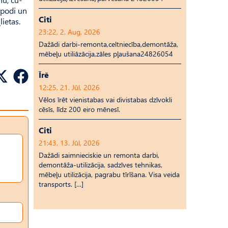
 podi un
Citi
ietas.
23:22, 2. Aug, 2026
Dažādi darbi-remonta,celtniecība,demontāža,
mēbeļu utiliāzācija,zāles pļaušana24826054
Īrē
12:25, 21. Jūl, 2026
Vēlos īrēt vienistabas vai divistabas dzīvokli
cēsīs, līdz 200 eiro mēnesī.
Citi
21:43, 13. Jūl, 2026
Dažādi saimnieciskie un remonta darbi,
demontāža-utilizācija, sadzīves tehnikas,
mēbeļu utilizācija, pagrabu tīrīšana. Visa veida
transports. […]