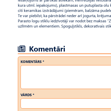
kura utml. iepakojums), plastmasas un putuplasta olu ka
citi keramikas izstrādājumi (piemēram, balzāma pudeles),
Te var piebilst, ka pārstrādei neder arī jogurta, krējuma
Parasto logu stiklu iedzīvotāji var nodot bez maksas
uzlīmēm un elementiem. Spoguļ­stikls, dekoratīvais sti
Komentāri
KOMENTĀRS *
VĀRDS *