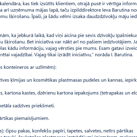
­len­dāra, kas tiek izsūtīts klientiem, otrajā pusē ir vērtīga inform
ma arī uzņēmuma mājas lapā, taču izpilddirektore Ieva Barutina no
tumu šķirošanu. Īpaši, ja šādu vēlmi izsaka daudzdzīvokļu māju iedz
m, ka jebkurā laikā, kad viņi aicina pie sevis dzīvokļu īpašniekus
mu šķirošanu. Bet iniciatīva var nākt arī no pašiem iedzīvotājiem. J
vēlas kādu informāciju, vajag vērsties pie mums. Esam gatavi izvei
tai vajadzībai. Vajag tikai izrādīt iniciatīvu,” norāda I. Barutina.
os konteineros ar uzlīmēm):
adzīves ķīmijas un kosmētikas plastmasas pudeles un kannas, iepi
atas, kartona kastes, dzērienu kartona iepakojums (tetrapakas un el
etāla sadzīves priekšmeti.
ārtikas piemaisījumiem.
 čipsu pakas, konfekšu papīri, tapetes, salvetes, netīrs pārtikas
nas trauki, čaukstošas plastmasas izstrādājumi (piemēram, makaro