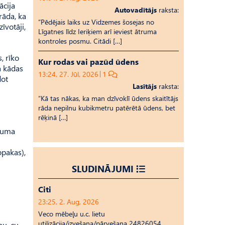
ācija
Autovadītājs
raksta:
rāda, ka
“Pēdējais laiks uz Vid­ze­mes šosejas no
īvotāji,
Līgatnes līdz Ieriķiem arī ieviest ātruma
kontroles posmu. Citādi […]
, rīko
Kur rodas vai pazūd ūdens
a kādas
13:24, 27. Jūl, 2026
1
dot
Lasītājs
raksta:
“Kā tas nākas, ka man dzīvoklī ūdens skaitītājs
rāda nepilnu kubikmetru patērētā ūdens, bet
rēķinā […]
rkuma
opakas),
SLUDINĀJUMI
Citi
23:25, 2. Aug, 2026
Veco mēbeļu u.c. lietu
utilizācija/izvešana/pārvešana 24826054
nu, cu­