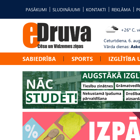
PASĀKUMI
SLUDINĀJUMI
KONTAKTI
REKLĀMA
P
+26° C, vē
Ceturtdiena, 6. au
Vārda dienas:
Asko
SABIEDRĪBA
SPORTS
IZGLĪTĪBA 