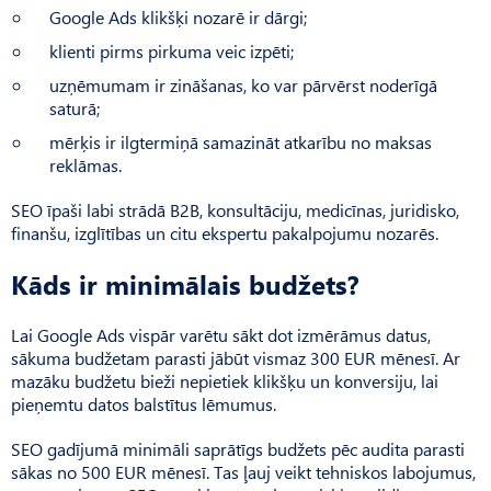
Google Ads klikšķi nozarē ir dārgi;
klienti pirms pirkuma veic izpēti;
uzņēmumam ir zināšanas, ko var pārvērst noderīgā
saturā;
mērķis ir ilgtermiņā samazināt atkarību no maksas
reklāmas.
SEO īpaši labi strādā B2B, konsultāciju, medicīnas, juridisko,
finanšu, izglītības un citu ekspertu pakalpojumu nozarēs.
Kāds ir minimālais budžets?
Lai Google Ads vispār varētu sākt dot izmērāmus datus,
sākuma budžetam parasti jābūt vismaz 300 EUR mēnesī. Ar
mazāku budžetu bieži nepietiek klikšķu un konversiju, lai
pieņemtu datos balstītus lēmumus.
SEO gadījumā minimāli saprātīgs budžets pēc audita parasti
sākas no 500 EUR mēnesī. Tas ļauj veikt tehniskos labojumus,