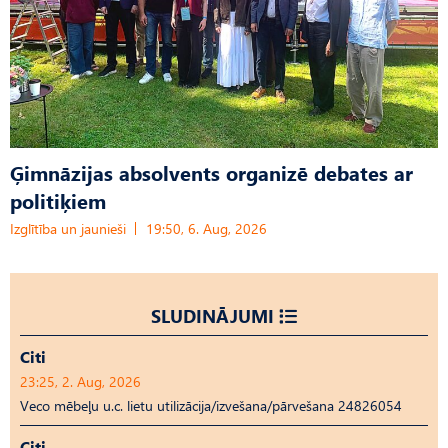
Ģimnāzijas absolvents organizē debates ar
politiķiem
Izglītība un jaunieši
19:50, 6. Aug, 2026
SLUDINĀJUMI
Citi
23:25, 2. Aug, 2026
Veco mēbeļu u.c. lietu utilizācija/izvešana/pārvešana 24826054
Citi