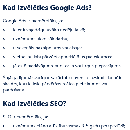
Kad izvēlēties Google Ads?
Google Ads ir piemērotāks, ja:
klienti vajadzīgi tuvāko nedēļu laikā;
uzņēmums tikko sāk darbu;
ir sezonāls pakalpojums vai akcija;
vietne jau labi pārvērš apmeklētājus pieteikumos;
jātestē piedāvājums, auditorija vai tirgus pieprasījums.
Šajā gadījumā svarīgi ir sakārtot konversiju uzskaiti, lai būtu
skaidrs, kuri klikšķi pārvēršas reālos pieteikumos vai
pārdošanā.
Kad izvēlēties SEO?
SEO ir piemērotāks, ja:
uzņēmums plāno attīstību vismaz 3-5 gadu perspektīvā;