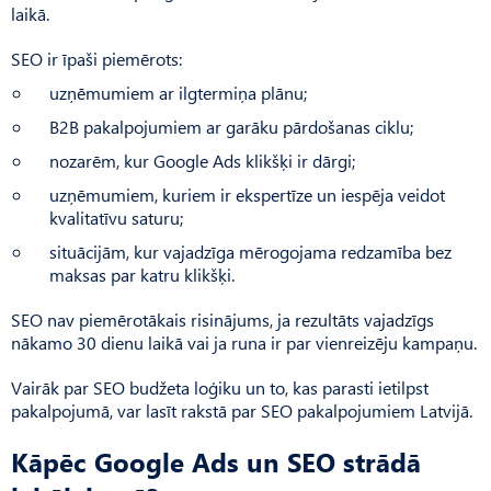
laikā.
SEO ir īpaši piemērots:
uzņēmumiem ar ilgtermiņa plānu;
B2B pakalpojumiem ar garāku pārdošanas ciklu;
nozarēm, kur Google Ads klikšķi ir dārgi;
uzņēmumiem, kuriem ir ekspertīze un iespēja veidot
kvalitatīvu saturu;
situācijām, kur vajadzīga mērogojama redzamība bez
maksas par katru klikšķi.
SEO nav piemērotākais risinājums, ja rezultāts vajadzīgs
nākamo 30 dienu laikā vai ja runa ir par vienreizēju kampaņu.
Vairāk par SEO budžeta loģiku un to, kas parasti ietilpst
pakalpojumā, var lasīt rakstā par
SEO pakalpojumiem Latvijā.
Kāpēc Google Ads un SEO strādā