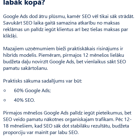
labāk kopā?
Google Ads dod ātru plūsmu, kamēr SEO vēl tikai sāk strādāt.
Savukārt SEO laika gaitā samazina atkarību no maksas
reklāmas un palīdz iegūt klientus arī bez tiešas maksas par
klikšķi.
Mazajiem uzņēmumiem bieži praktiskākais risinājums ir
hibrīds modelis. Piemēram, pirmajos 12 mēnešos lielāku
budžeta daļu novirzīt Google Ads, bet vienlaikus sākt SEO
pamatu sakārtošanu.
Praktisks sākuma sadalījums var būt:
60% Google Ads;
40% SEO.
Pirmajos mēnešos Google Ads palīdz iegūt pieteikumus, bet
SEO veido pamatu nākotnes organiskajam trafikam. Pēc 12-
18 mēnešiem, kad SEO sāk dot stabilāku rezultātu, budžeta
proporciju var mainīt par labu SEO.