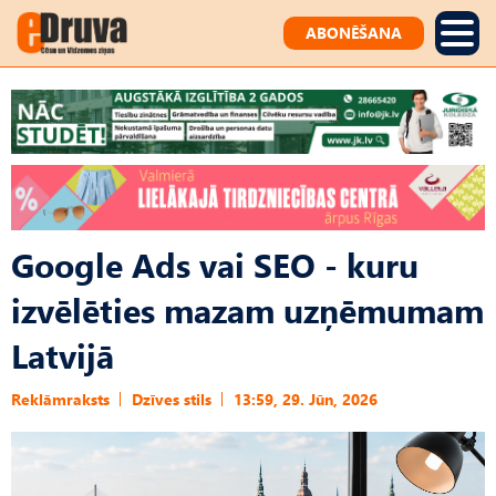
ABONĒŠANA
Google Ads vai SEO - kuru
izvēlēties mazam uzņēmumam
Latvijā
Reklāmraksts
Dzīves stils
13:59, 29. Jūn, 2026