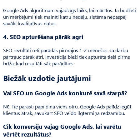
Google Ads algoritmam vajadzīgs laiks, lai mācītos. Ja budžeti
un mērķējumi tiek mainīti katru nedēļu, sistēma nepaspēj
savākt kvalitatīvus datus.
4. SEO apturēšana pārāk agri
SEO rezultāti reti parādās pirmajos 1-2 mēnešos. Ja darbu
pārtrauc pārāk ātri, investīcija bieži tiek apturēta tieši pirms
brīža, kad rezultāti sāk parādīties.
Biežāk uzdotie jautājumi
Vai SEO un Google Ads konkurē savā starpā?
Nē. Tie parasti papildina viens otru. Google Ads palīdz iegūt
klientus ātrāk, savukārt SEO veido ilgtermiņa redzamību.
Cik konversiju vajag Google Ads, lai varētu
vērtēt rezultātus?