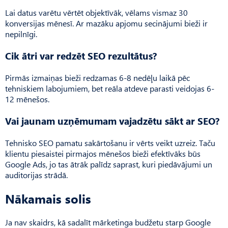
Lai datus varētu vērtēt objektīvāk, vēlams vismaz 30
konversijas mēnesī. Ar mazāku apjomu secinājumi bieži ir
nepilnīgi.
Cik ātri var redzēt SEO rezultātus?
Pirmās izmaiņas bieži redzamas 6-8 nedēļu laikā pēc
tehniskiem labojumiem, bet reāla atdeve parasti veidojas 6-
12 mēnešos.
Vai jaunam uzņēmumam vajadzētu sākt ar SEO?
Tehnisko SEO pamatu sakārtošanu ir vērts veikt uzreiz. Taču
klientu piesaistei pirmajos mēnešos bieži efektīvāks būs
Google Ads, jo tas ātrāk palīdz saprast, kuri piedāvājumi un
auditorijas strādā.
Nākamais solis
Ja nav skaidrs, kā sadalīt mārketinga budžetu starp Google