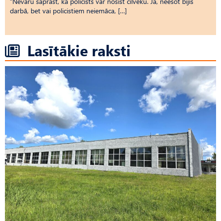
“Nevaru saprast, kā policists var nosist cilvēku. Jā, neesot bijis
darbā, bet vai policistiem neiemāca, […]
Lasītākie raksti