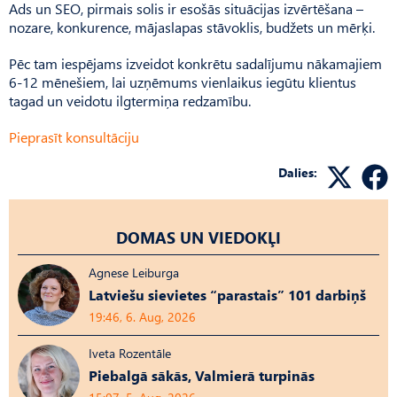
Ads un SEO, pirmais solis ir esošās situācijas izvērtēšana –
nozare, konkurence, mājaslapas stāvoklis, budžets un mērķi.
Pēc tam iespējams izveidot konkrētu sadalījumu nākamajiem
6-12 mēnešiem, lai uzņēmums vienlaikus iegūtu klientus
tagad un veidotu ilgtermiņa redzamību.
Pieprasīt konsultāciju
Dalies:
DOMAS UN VIEDOKĻI
Agnese Leiburga
Latviešu sievietes “parastais” 101 darbiņš
19:46, 6. Aug, 2026
Iveta Rozentāle
Piebalgā sākās, Valmierā turpinās