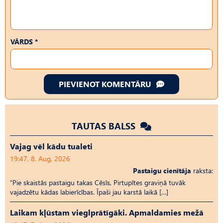
VĀRDS *
PIEVIENOT KOMENTĀRU
TAUTAS BALSS
Vajag vēl kādu tualeti
19:47, 8. Aug, 2026
Pastaigu cienītāja
raksta:
“Pie skaistās pastaigu takas Cēsīs, Pirtupītes graviņā tuvāk
vajadzētu kādas labierīcības. Īpaši jau karstā laikā […]
Laikam kļūstam vieglprātīgāki. Apmaldamies mežā