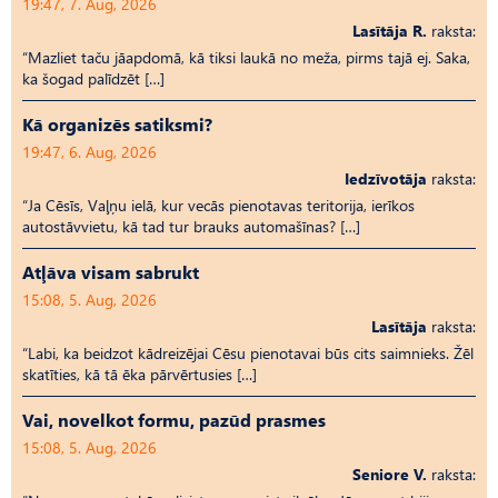
19:47, 7. Aug, 2026
Lasītāja R.
raksta:
“Mazliet taču jāapdomā, kā tiksi laukā no meža, pirms tajā ej. Saka,
ka šogad palīdzēt […]
Kā organizēs satiksmi?
19:47, 6. Aug, 2026
Iedzīvotāja
raksta:
“Ja Cēsīs, Vaļņu ielā, kur vecās pienotavas teritorija, ierīkos
autostāvvietu, kā tad tur brauks automašīnas? […]
Atļāva visam sabrukt
15:08, 5. Aug, 2026
Lasītāja
raksta:
“Labi, ka beidzot kādreizējai Cēsu pienotavai būs cits saimnieks. Žēl
skatīties, kā tā ēka pārvērtusies […]
Vai, novelkot formu, pazūd prasmes
15:08, 5. Aug, 2026
Seniore V.
raksta: