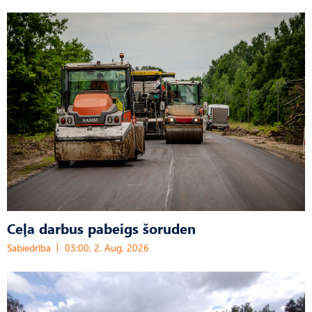
Ceļa darbus pabeigs šoruden
Sabiedrība
03:00, 2. Aug, 2026