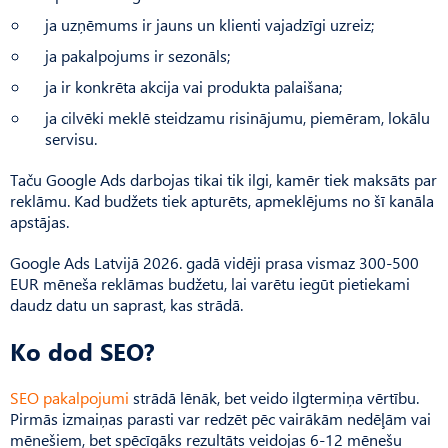
ja uzņēmums ir jauns un klienti vajadzīgi uzreiz;
ja pakalpojums ir sezonāls;
ja ir konkrēta akcija vai produkta palaišana;
ja cilvēki meklē steidzamu risinājumu, piemēram, lokālu
servisu.
Taču Google Ads darbojas tikai tik ilgi, kamēr tiek maksāts par
reklāmu. Kad budžets tiek apturēts, apmeklējums no šī kanāla
apstājas.
Google Ads Latvijā 2026. gadā vidēji prasa vismaz 300-500
EUR mēneša reklāmas budžetu, lai varētu iegūt pietiekami
daudz datu un saprast, kas strādā.
Ko dod SEO?
SEO pakalpojumi
strādā lēnāk, bet veido ilgtermiņa vērtību.
Pirmās izmaiņas parasti var redzēt pēc vairākām nedēļām vai
mēnešiem, bet spēcīgāks rezultāts veidojas 6-12 mēnešu