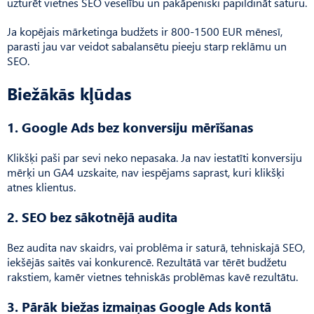
uzturēt vietnes SEO veselību un pakāpeniski papildināt saturu.
Ja kopējais mārketinga budžets ir 800-1500 EUR mēnesī,
parasti jau var veidot sabalansētu pieeju starp reklāmu un
SEO.
Biežākās kļūdas
1. Google Ads bez konversiju mērīšanas
Klikšķi paši par sevi neko nepasaka. Ja nav iestatīti konversiju
mērķi un GA4 uzskaite, nav iespējams saprast, kuri klikšķi
atnes klientus.
2. SEO bez sākotnējā audita
Bez audita nav skaidrs, vai problēma ir saturā, tehniskajā SEO,
iekšējās saitēs vai konkurencē. Rezultātā var tērēt budžetu
rakstiem, kamēr vietnes tehniskās problēmas kavē rezultātu.
3. Pārāk biežas izmaiņas Google Ads kontā