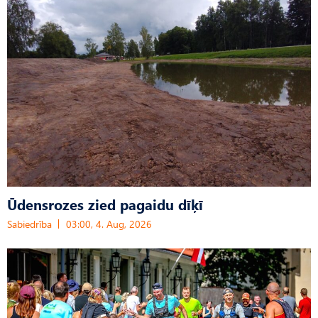
Ūdensrozes zied pagaidu dīķī
Sabiedrība
03:00, 4. Aug, 2026