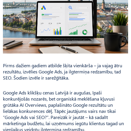
Pirms dažiem gadiem atbilde šķita vienkārša – ja vajag ātru
rezultātu, izvēlies Google Ads, ja ilgtermiņa redzamību, tad
SEO. Šodien izvēle ir sarežģītāka.
Google Ads klikšķu cenas Latvijā ir augušas, īpaši
konkurējošās nozarēs, bet organiskā meklēšana kļuvusi
grūtāka AI Overviews, paplašināto Google rezultātu un
lielākas konkurences dēļ. Tāpēc jautājums vairs nav tikai
“Google Ads vai SEO?”. Pareizāk ir jautāt – kā sadalīt
mārketinga budžetu, lai uzņēmums iegūtu klientus tagad un
vienlaikus veidotu ilgtermiņa redzamību.