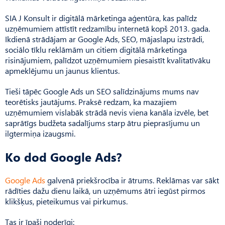
SIA J Konsult ir digitālā mārketinga aģentūra, kas palīdz
uzņēmumiem attīstīt redzamību internetā kopš 2013. gada.
Ikdienā strādājam ar Google Ads, SEO, mājaslapu izstrādi,
sociālo tīklu reklāmām un citiem digitālā mārketinga
risinājumiem, palīdzot uzņēmumiem piesaistīt kvalitatīvāku
apmeklējumu un jaunus klientus.
Tieši tāpēc Google Ads un SEO salīdzinājums mums nav
teorētisks jautājums. Praksē redzam, ka mazajiem
uzņēmumiem vislabāk strādā nevis viena kanāla izvēle, bet
saprātīgs budžeta sadalījums starp ātru pieprasījumu un
ilgtermiņa izaugsmi.
Ko dod Google Ads?
Google Ads
galvenā priekšrocība ir ātrums. Reklāmas var sākt
rādīties dažu dienu laikā, un uzņēmums ātri iegūst pirmos
klikšķus, pieteikumus vai pirkumus.
Tas ir īpaši noderīgi: