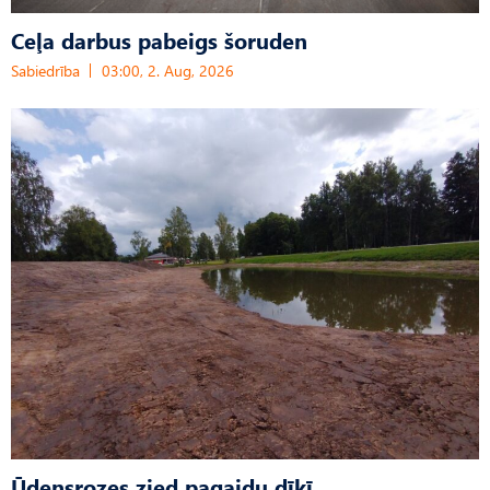
Ceļa darbus pabeigs šoruden
Sabiedrība
03:00, 2. Aug, 2026
Ūdensrozes zied pagaidu dīķī