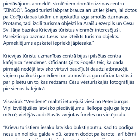
piedāvājums apmeklēt skolēniem domāto izziņas centru
“ZINOO”. Šogad tūristi labprāt brauca arī uz Ieriķiem, lai dotos
pa Cecīļu dabas takām un apskatītu izgaismotās dzirnavas.
Pro­tams, tādi izcili tūrisma objekti kā Āraišu ezerpils un Cēsu
Sv. Jāņa baznīca Krievijas tūristus vienmēr interesējuši.
Pareizticīgo baznīca Cēsīs nav izteikts tūrisma objekts.
Apmeklējums apskatei iepriekš jāpiesaka.”
Krievijas tūristu uzmanības centrā bijusi pilsētas centra
kafejnīca “Vendene”. Oficiants Ģirts Fogelis teic, ka gada
pirmajā nedēļā latvisko virtuvi baudījuši daudzi atbraucēji,
viņiem patikuši gan ēdieni un atmosfēra, gan oficianta stāsti
par pilsētu un to, kas redzams Cēsu vēsturiskajās fotogrāfijās
pie sienas kafejnīcā.
Visvairāk “Vendenē” maltīti ieturējuši viesi no Pēter­bur­gas.
Viņi izvēlējušies latvisko piedāvājumu: liellopa gaļu gaileņu
mērcē, vietējās audzētavās zvejotas foreles un vietējo alu.
“Krievu tūristiem iesaku latvisko bukstiņputru. Kad to podiņā
nesu un nolieku galda vidū, katram dodot pa karotei, arī bērni