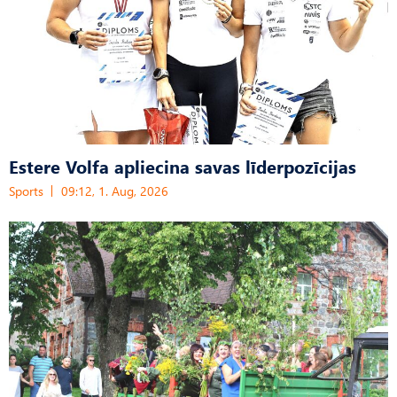
Estere Volfa apliecina savas līderpozīcijas
Sports
09:12, 1. Aug, 2026