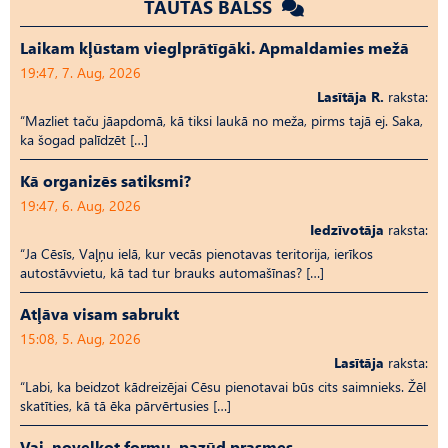
TAUTAS BALSS
Laikam kļūstam vieglprātīgāki. Apmaldamies mežā
19:47, 7. Aug, 2026
Lasītāja R.
raksta:
“Mazliet taču jāapdomā, kā tiksi laukā no meža, pirms tajā ej. Saka,
ka šogad palīdzēt […]
Kā organizēs satiksmi?
19:47, 6. Aug, 2026
Iedzīvotāja
raksta:
“Ja Cēsīs, Vaļņu ielā, kur vecās pienotavas teritorija, ierīkos
autostāvvietu, kā tad tur brauks automašīnas? […]
Atļāva visam sabrukt
15:08, 5. Aug, 2026
Lasītāja
raksta:
“Labi, ka beidzot kādreizējai Cēsu pienotavai būs cits saimnieks. Žēl
skatīties, kā tā ēka pārvērtusies […]
Vai, novelkot formu, pazūd prasmes