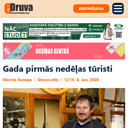
ABONĒŠANA
Gada pirmās nedēļas tūristi
Mairita Kaņepe
Dzīves stils
12:15, 8. Jan, 2020