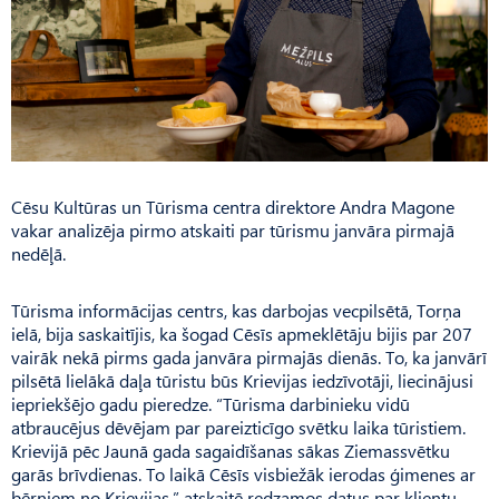
Cēsu Kultūras un Tūrisma centra direktore Andra Magone
vakar analizēja pirmo atskaiti par tūrismu janvāra pirmajā
nedēļā.
Tūrisma informācijas centrs, kas darbojas vecpilsētā, Torņa
ielā, bija saskaitījis, ka šogad Cēsīs apmeklētāju bijis par 207
vairāk nekā pirms gada janvāra pirmajās dienās. To, ka janvārī
pilsētā lielākā daļa tūristu būs Krievijas iedzīvotāji, liecinājusi
iepriekšējo gadu pieredze. “Tū­risma darbinieku vidū
atbraucējus dēvējam par pareizticīgo svētku laika tūristiem.
Krievijā pēc Jaunā gada sagaidīšanas sākas Ziemassvētku
garās brīvdienas. To laikā Cēsīs visbiežāk ierodas ģimenes ar
bērniem no Krievijas,” atskaitē redzamos datus par klientu