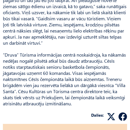
pagaršo un tad jau ēd ļoti labprāt. Arī pieaugušie novērtē
ziemas sātīgo ēdienu un izvaicā, kā to gatavo,” saka runātīgais
oficiants. Viņš uzsver, ka nākamie tik labi un lielā skaitā klienti
būs tikai vasarā. “Gaidīsim vasaru ar vācu tūristiem. Viņiem
ļoti tīk latviskā virtuve. Ziemu, iespējams, krodziņu pilsētas
centrā nāksies slēgt, lai nesaņemtu lielo elektrības rēķinu par
apkuri. Ja nav apmeklētāju, nav izdevīgi uzturēt siltas telpas
un darbināt virtuvi.”
“Druva” Tūrisma informācijas centrā noskaidroja, ka nākamās
nedēļas nogalē pilsētā atkal būs daudz atbraucēju. Cēsīs
notiks starptautiskais senioru basketbola čempionāts,
jāgatavojas uzņemt 60 komandas. Visas iespējamās
naktsmītnes Cēsīs čempionāta laikā būs aizņemtas. Treneru
brigādēm vien jau rezervēta lielākā un dārgākā viesnīca “Villa
Santa”. Cēsu Kultūras un Tūrisma centra direktore teic, ka
skats tiek vērsts uz Priekuļiem, lai čempionāta laikā veiksmīgi
atrisinātu atbraucēju izmitināšanu.
Dalies: