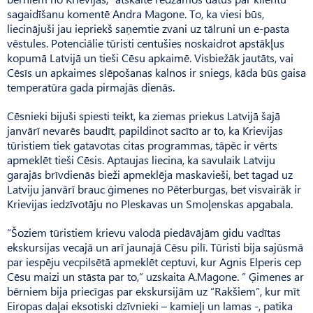
sagaidīšanu komentē Andra Magone. To, ka viesi būs,
liecinājuši jau iepriekš saņemtie zvani uz tālruni un e-pasta
vēstules. Potenciālie tūristi centušies noskaidrot apstākļus
kopumā Lat­vijā un tieši Cēsu apkaimē. Visbiežāk jautāts, vai
Cēsīs un apkaimes slēpošanas kalnos ir sniegs, kāda būs gaisa
temperatūra gada pirmajās dienās.
Cēsnieki bijuši spiesti teikt, ka ziemas priekus Latvijā šajā
janvārī nevarēs baudīt, papildinot sacīto ar to, ka Krievijas
tūristiem tiek gatavotas citas programmas, tāpēc ir vērts
apmeklēt tieši Cēsis. Aptaujas liecina, ka savulaik Latviju
garajās brīvdienās bieži apmeklēja maskavieši, bet tagad uz
Latviju janvārī brauc ģimenes no Pēterburgas, bet visvairāk ir
Krievijas iedzīvotāju no Ples­kavas un Smoļenskas apgabala.
“Šoziem tūristiem krievu valodā piedāvājām gidu vadītas
ekskursijas vecajā un arī jaunajā Cēsu pilī. Tūristi bija sajūsmā
par iespēju vecpilsētā apmeklēt ceptuvi, kur Agnis Elperis cep
Cēsu maizi un stāsta par to,” uzskaita A.Magone. ” Ģimenes ar
bērniem bija priecīgas par ekskursijām uz “Rak­šiem”, kur mīt
Eiropas daļai eksotiski dzīvnieki – kamieļi un lamas -, patika