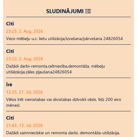
SLUDINĀJUMI
Citi
23:25, 2. Aug, 2026
Veco mēbeļu u.c. lietu utilizācija/izvešana/pārvešana 24826054
Citi
23:22, 2. Aug, 2026
Dažādi darbi-remonta,celtniecība,demontāža, mēbeļu
utiliāzācija,zāles pļaušana24826054
Īrē
12:25, 21. Jūl, 2026
Vēlos īrēt vienistabas vai divistabas dzīvokli cēsīs, līdz 200 eiro
mēnesī.
Citi
21:43, 13. Jūl, 2026
Dažādi saimnieciskie un remonta darbi, demontāža-utilizācija,