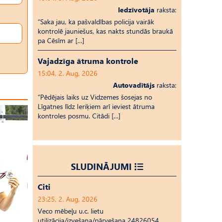
Iedzīvotāja
raksta:
“Saka jau, ka pašvaldības policija vairāk
kontrolē jauniešus, kas nakts stundās braukā
pa Cēsīm ar […]
Vajadzīga ātruma kontrole
15:04, 2. Aug, 2026
Autovadītājs
raksta:
“Pēdējais laiks uz Vid­ze­mes šosejas no
Līgatnes līdz Ieriķiem arī ieviest ātruma
kontroles posmu. Citādi […]
SLUDINĀJUMI
Citi
23:25, 2. Aug, 2026
Veco mēbeļu u.c. lietu
utilizācija/izvešana/pārvešana 24826054