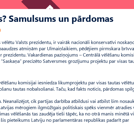
nts? Samulsums un pārdomas
3
as vēlētu Valsts prezidentu, ir vairāk nacionāli konservatīvi noskaņo
ās paaudzes atmiņām par Ulmaiņlaikiem, pēdējiem pirms­kara brīvva
par prezidentu. Vakardienas paziņojums – Centrālā vēlēšanu komis
s “Saskaņa” precizēto Satversmes grozījumu projektu par visas ta
 vēlēšanu komisijai iesniedza likumprojektu par visas tautas vēlētu
ošanu tautas nobalsošanai. Taču, kad fakts noticis, pārdomas spil
. Neanalizējot, cik partijas darbība atbildusi vai atbilst šim nos
s Latvijas mērogiem ilgmūžīgais politiskais spēks vienmēr atradies 
imas vēlēšanās tas zaudēja tieši tāpēc, ka no otrā manis minētā vi
s šis pieteikums Latviju no parlamentāras republikas padarīt par