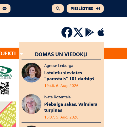
PIESLĒGTIES
OJEKTI
DOMAS UN VIEDOKĻI
Agnese Leiburga
Latviešu sievietes
“parastais” 101 darbiņš
19:46, 6. Aug, 2026
Iveta Rozentāle
Piebalgā sākās, Valmierā
turpinās
15:07, 5. Aug, 2026