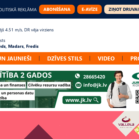
ABONĒŠANA
E-AVĪZE
ZIŅOT DRUVAI
OLITISKĀ REKLĀMA
jš 4.51 m/s, DR vēja virziens
sts
ēds, Madars, Fredis
UN JAUNIEŠI
DZĪVES STILS
VIDEO
PR