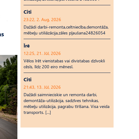
Citi
23:22, 2. Aug, 2026
Dažādi darbi-remonta,celtniecība,demontāža,
as
mēbeļu utiliāzācija,zāles pļaušana24826054
Īrē
12:25, 21. Jūl, 2026
Vēlos īrēt vienistabas vai divistabas dzīvokli
cēsīs, līdz 200 eiro mēnesī.
Citi
21:43, 13. Jūl, 2026
Dažādi saimnieciskie un remonta darbi,
demontāža-utilizācija, sadzīves tehnikas,
mēbeļu utilizācija, pagrabu tīrīšana. Visa veida
transports. […]