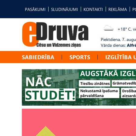
PASĀKUMI
SLUDINĀJUMI
KONTAKTI
REKLĀMA
P
+18° C, vē
Piektdiena, 7. augu
Vārda dienas:
Alfr
SABIEDRĪBA
SPORTS
IZGLĪTĪBA 