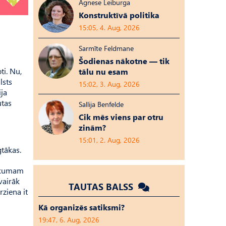
Agnese Leiburga
Konstruktīvā politika
15:05, 4. Aug, 2026
Sarmīte Feldmane
Šodienas nākotne — tik
ti. Nu,
tālu nu esam
lsts
15:02, 3. Aug, 2026
ija
utas
Sallija Benfelde
Cik mēs viens par otru
zinām?
15:01, 2. Aug, 2026
gtākas.
aukumam
vairāk
TAUTAS BALSS
rziena it
Kā organizēs satiksmi?
19:47, 6. Aug, 2026