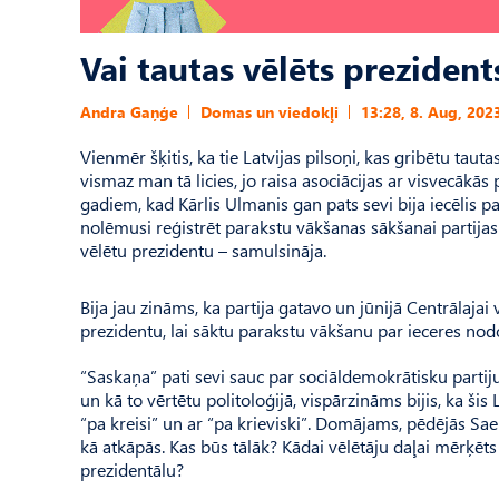
Vai tautas vēlēts prezide
Andra Gaņģe
Domas un viedokļi
13:28, 8. Aug, 202
Vienmēr šķitis, ka tie Latvijas pilsoņi, kas gribētu taut
vismaz man tā licies, jo raisa asociācijas ar visvecāk
gadiem, kad Kārlis Ulmanis gan pats sevi bija iecēlis 
nolēmusi reģistrēt parakstu vākšanas sākšanai partija
vēlētu prezidentu – samulsināja.
Bija jau zināms, ka partija gatavo un jūnijā Centrālajai
prezidentu, lai sāktu parakstu vākšanu par ieceres nod
“Saskaņa” pati sevi sauc par sociāldemokrātisku partiju
un kā to vērtētu politoloģijā, vispārzināms bijis, ka ši
“pa kreisi” un ar “pa krieviski”. Domājams, pēdējās Sae
kā atkāpās. Kas būs tālāk? Kādai vēlētāju daļai mērķēt
prezidentālu?