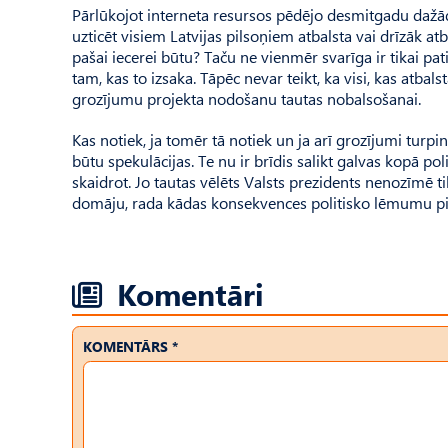
Pārlūkojot interneta resursos pēdējo desmitgadu dažād
uzticēt visiem Latvijas pilsoņiem atbalsta vai drīzāk at
pašai iecerei būtu? Taču ne vienmēr svarīga ir tikai pati 
tam, kas to izsaka. Tāpēc nevar teikt, ka visi, kas atba
grozījumu projekta nodošanu tautas nobalsošanai.
Kas notiek, ja tomēr tā notiek un ja arī grozījumi tur
būtu spekulācijas. Te nu ir brīdis salikt galvas kopā poli
skaidrot. Jo tautas vēlēts Valsts prezidents nenozīmē tik
domāju, rada kādas konsekvences politisko lēmumu pieņ
Komentāri
KOMENTĀRS *