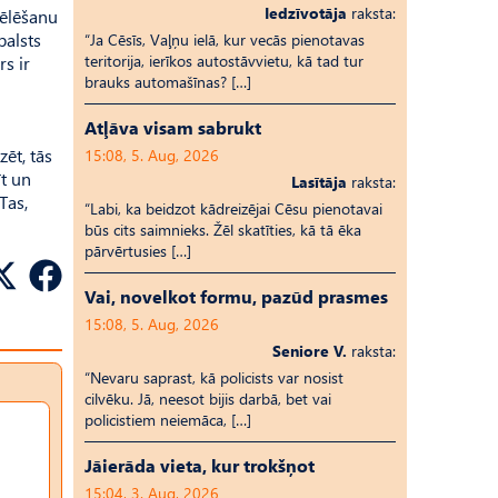
Iedzīvotāja
raksta:
vēlēšanu
balsts
“Ja Cēsīs, Vaļņu ielā, kur vecās pienotavas
teritorija, ierīkos autostāvvietu, kā tad tur
rs ir
brauks automašīnas? […]
Atļāva visam sabrukt
ēt, tās
15:08, 5. Aug, 2026
īt un
Lasītāja
raksta:
Tas,
“Labi, ka beidzot kādreizējai Cēsu pienotavai
būs cits saimnieks. Žēl skatīties, kā tā ēka
pārvērtusies […]
Vai, novelkot formu, pazūd prasmes
15:08, 5. Aug, 2026
Seniore V.
raksta:
“Nevaru saprast, kā policists var nosist
cilvēku. Jā, neesot bijis darbā, bet vai
policistiem neiemāca, […]
Jāierāda vieta, kur trokšņot
15:04, 3. Aug, 2026