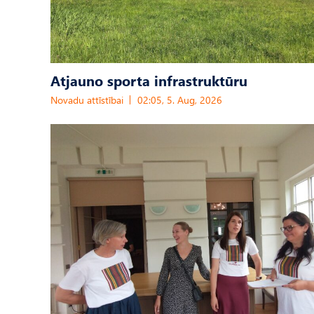
Atjauno sporta infrastruktūru
Novadu attīstībai
02:05, 5. Aug, 2026