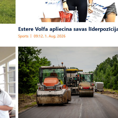
Estere Volfa apliecina savas līderpozīcij
Sports
09:12, 1. Aug, 2026