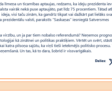
a līmeņa un ticamības aptaujas, redzams, ka ideju prezidenta ie
balsta vairāk nekā puse aptaujāto, pat līdz 75 procentiem. Tātad at
ideja, visi taču zinām, ka gandrīz tikpat vai dažkārt pat lielāks sva
lsta prezidentālu valsti, parakstīs “Saskaņas” iesniegtā Satversmes
pina virzību, un ja par tiem nobalso referendumā? Neņemos prognoz
toloģijai kā zinātnei un politikas praktiķiem. Vērtēt un svērt, stāst
ai katra pilsoņa sajūtu, ka viņš tieši ietekmējis politisko procesu. 
emšanā. Un tas, kā to dara, šobrīd ir vissvarīgākais.
Dalies: