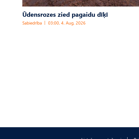
Ūdensrozes zied pagaidu dīķī
Sabiedrība
03:00, 4. Aug, 2026