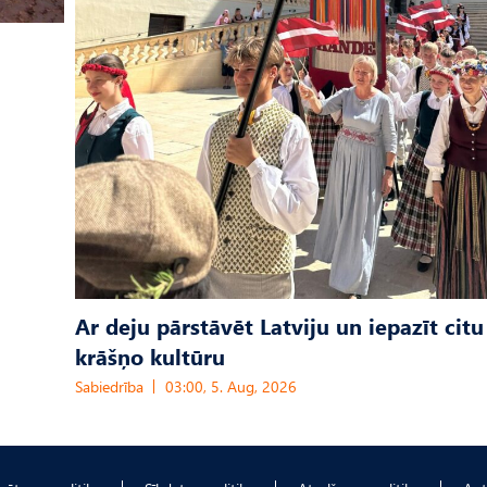
Ar deju pārstāvēt Latviju un iepazīt citu
krāšņo kultūru
Sabiedrība
03:00, 5. Aug, 2026