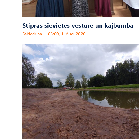
Stipras sievietes vēsturē un kājbumba
Sabiedrība
03:00, 1. Aug, 2026