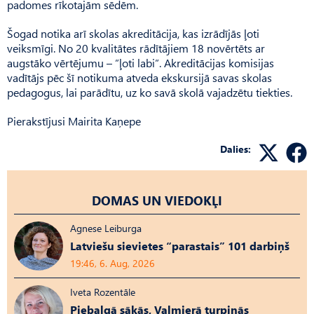
padomes rīkotajām sēdēm.
Šogad notika arī skolas akreditācija, kas izrādījās ļoti
veiksmīgi. No 20 kvalitātes rādītājiem 18 novērtēts ar
augstāko vērtējumu – ”ļoti labi”. Akreditācijas komisijas
vadītājs pēc šī notikuma atveda ekskursijā savas skolas
pedagogus, lai parādītu, uz ko savā skolā vajadzētu tiekties.
Pierakstījusi Mairita Kaņepe
Dalies:
DOMAS UN VIEDOKĻI
Agnese Leiburga
Latviešu sievietes “parastais” 101 darbiņš
19:46, 6. Aug, 2026
Iveta Rozentāle
Piebalgā sākās, Valmierā turpinās