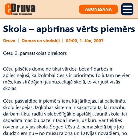
ABONĒŠANA
Skola – apbrīnas vērts piemērs
Druva
Domas un viedokļi
02:00, 1. Jūn, 2007
Cēsu 2. pamatskolas direktors
Cēsu pilsētas dome ne tikai vārdos, bet arī darbos ir
apliecinājusi, ka izglītībai Cēsīs ir prioritāte. To jūtam ne vien
mēs, kas strādājam jaunuzceltajā skolā, to var just visās
skolās.
Cēsu pašvaldība ir piemērs tam, kā jārīkojas, lai palielinātu
skolu iespējas. Izglītības sistēma ir sakārtota tā, lai mācību
darbam tiktu radīti vislabvēlīgākie apstākļi. Jaunā skola, tai
sagādātā mācību bāze ir tādā līmenī, uz kuru var tiekties
ikviena Latvijas skola. Šogad Cēsu 2. pamatskolā bijis ļoti
daudz ciemiņu – no mūsu rajona un Latvijas novadiem, no