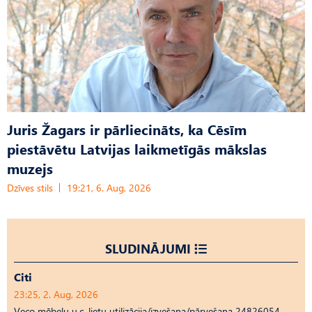
Juris Žagars ir pārliecināts, ka Cēsīm
piestāvētu Latvijas laikmetīgās mākslas
muzejs
Dzīves stils
19:21, 6. Aug, 2026
SLUDINĀJUMI
Citi
23:25, 2. Aug, 2026
Veco mēbeļu u.c. lietu utilizācija/izvešana/pārvešana 24826054