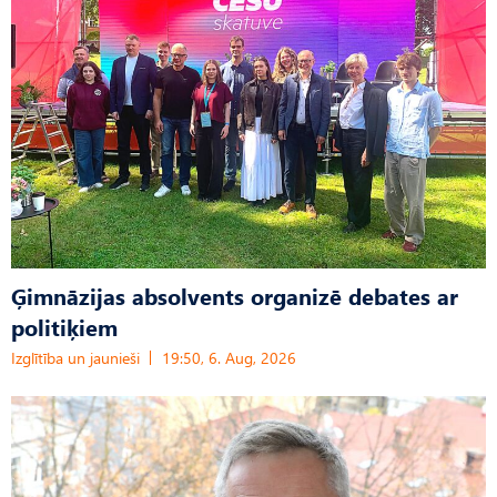
Ģimnāzijas absolvents organizē debates ar
politiķiem
Izglītība un jaunieši
19:50, 6. Aug, 2026