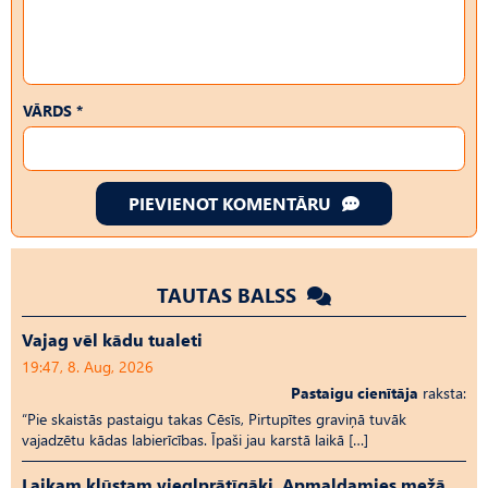
VĀRDS *
PIEVIENOT KOMENTĀRU
TAUTAS BALSS
Vajag vēl kādu tualeti
19:47, 8. Aug, 2026
Pastaigu cienītāja
raksta:
“Pie skaistās pastaigu takas Cēsīs, Pirtupītes graviņā tuvāk
vajadzētu kādas labierīcības. Īpaši jau karstā laikā […]
Laikam kļūstam vieglprātīgāki. Apmaldamies mežā