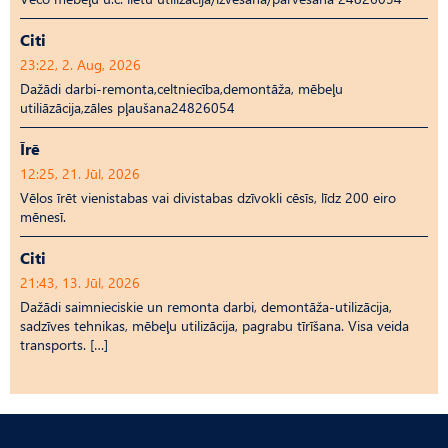
Citi
23:22, 2. Aug, 2026
Dažādi darbi-remonta,celtniecība,demontāža, mēbeļu
utiliāzācija,zāles pļaušana24826054
Īrē
12:25, 21. Jūl, 2026
Vēlos īrēt vienistabas vai divistabas dzīvokli cēsīs, līdz 200 eiro
mēnesī.
Citi
21:43, 13. Jūl, 2026
Dažādi saimnieciskie un remonta darbi, demontāža-utilizācija,
sadzīves tehnikas, mēbeļu utilizācija, pagrabu tīrīšana. Visa veida
transports. […]