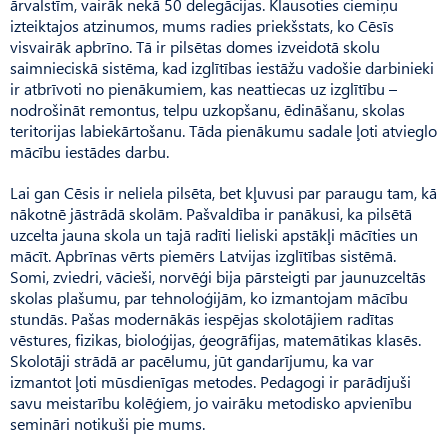
ārvalstīm, vairāk nekā 50 delegācijas. Klausoties ciemiņu
izteiktajos atzinumos, mums radies priekšstats, ko Cēsīs
visvairāk apbrīno. Tā ir pilsētas domes izveidotā skolu
saimnieciskā sistēma, kad izglītības iestāžu vadošie darbinieki
ir atbrīvoti no pienākumiem, kas neattiecas uz izglītību –
nodrošināt remontus, telpu uzkopšanu, ēdināšanu, skolas
teritorijas labiekārtošanu. Tāda pienākumu sadale ļoti atvieglo
mācību iestādes darbu.
Lai gan Cēsis ir neliela pilsēta, bet kļuvusi par paraugu tam, kā
nākotnē jāstrādā skolām. Pašvaldība ir panākusi, ka pilsētā
uzcelta jauna skola un tajā radīti lieliski apstākļi mācīties un
mācīt. Apbrīnas vērts piemērs Latvijas izglītības sistēmā.
Somi, zviedri, vācieši, norvēģi bija pārsteigti par jaunuzceltās
skolas plašumu, par tehnoloģijām, ko izmantojam mācību
stundās. Pašas modernākās iespējas skolotājiem radītas
vēstures, fizikas, bioloģijas, ģeogrāfijas, matemātikas klasēs.
Skolotāji strādā ar pacēlumu, jūt gandarījumu, ka var
izmantot ļoti mūsdienīgas metodes. Pedagogi ir parādījuši
savu meistarību kolēģiem, jo vairāku metodisko apvienību
semināri notikuši pie mums.