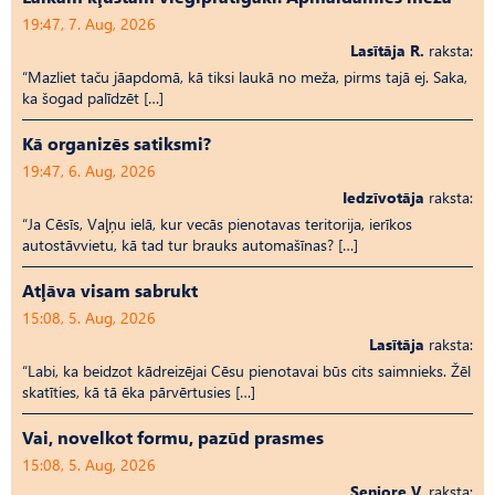
19:47, 7. Aug, 2026
Lasītāja R.
raksta:
“Mazliet taču jāapdomā, kā tiksi laukā no meža, pirms tajā ej. Saka,
ka šogad palīdzēt […]
Kā organizēs satiksmi?
19:47, 6. Aug, 2026
Iedzīvotāja
raksta:
“Ja Cēsīs, Vaļņu ielā, kur vecās pienotavas teritorija, ierīkos
autostāvvietu, kā tad tur brauks automašīnas? […]
Atļāva visam sabrukt
15:08, 5. Aug, 2026
Lasītāja
raksta:
“Labi, ka beidzot kādreizējai Cēsu pienotavai būs cits saimnieks. Žēl
skatīties, kā tā ēka pārvērtusies […]
Vai, novelkot formu, pazūd prasmes
15:08, 5. Aug, 2026
Seniore V.
raksta: