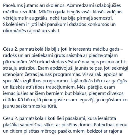
Pacēlums jūtams arī skolēnos. Acīmredzami uzlabojušies
mācību rezultāti. Mācību gada beigās visās klasēs vidējais
vērtējums ir augstāks, nekā tas bija pirmajā semestrī.
Skolēniem ir ļoti labi panākumi dažādos konkursos un
olimpiādēs rajonā un valstī.
Cēsu 2. pamatskolā šis bijis ļoti interesants mācību gads –
radošs un arī pietiekami grūts saistībā ar piedzīvotajām
pārmaiņām. Vēl nekad skolas vēsturē nav bijis posma ar tik
strauju attīstību. Esam apdzīvojuši jaunās telpas, ļoti sekmīgi
īstenojam četras jaunas programmas. Visvairāk lepojos ar
speciālās izglītības programmu. Tajā mācās bērni ar garīgās
un fiziskās attīstības traucējumiem. Mēs, pārējie, esam
iemācījušies ar šiem bērniem būt blakus, pieņemt cilvēkos
citādo. Kā bērni, tā pieaugušie esam ieguvēji, jo iegūstam ko
jaunu saskarsmes kultūrā.
Cēsu 2. pamatskolā rīkoti lieli pasākumi, kurā iesaistīta
plašāka sabiedrība, sākot ar pilsētas domes Pateicības dienu
un citiem pilsētas mēroga pasākumiem, beidzot ar rajona