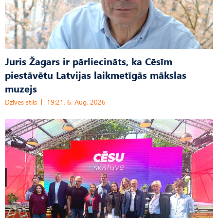
Juris Žagars ir pārliecināts, ka Cēsīm
piestāvētu Latvijas laikmetīgās mākslas
muzejs
Dzīves stils
19:21, 6. Aug, 2026