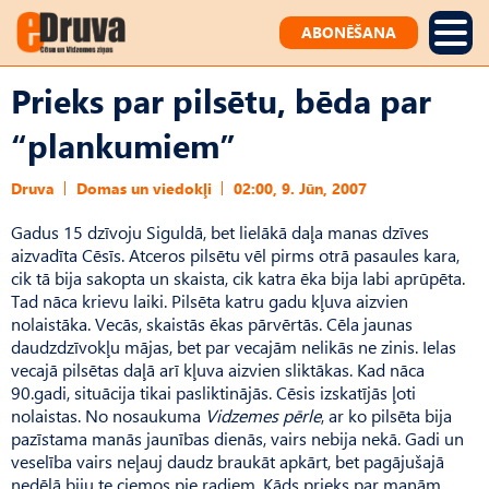
ABONĒŠANA
Prieks par pilsētu, bēda par
“plankumiem”
Druva
Domas un viedokļi
02:00, 9. Jūn, 2007
Gadus 15 dzīvoju Siguldā, bet lielākā daļa manas dzīves
aizvadīta Cēsīs. Atceros pilsētu vēl pirms otrā pasaules kara,
cik tā bija sakopta un skaista, cik katra ēka bija labi aprūpēta.
Tad nāca krievu laiki. Pilsēta katru gadu kļuva aizvien
nolaistāka. Vecās, skaistās ēkas pārvērtās. Cēla jaunas
daudzdzīvokļu mājas, bet par vecajām nelikās ne zinis. Ielas
vecajā pilsētas daļā arī kļuva aizvien sliktākas. Kad nāca
90.gadi, situācija tikai pasliktinājās. Cēsis izskatījās ļoti
nolaistas. No nosaukuma
Vidzemes pērle
, ar ko pilsēta bija
pazīstama manās jaunības dienās, vairs nebija nekā. Gadi un
veselība vairs neļauj daudz braukāt apkārt, bet pagājušajā
nedēļā biju te ciemos pie radiem. Kāds prieks par manām