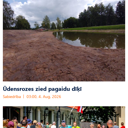
Ūdensrozes zied pagaidu dīķī
Sabiedrība
03:00, 4. Aug, 2026