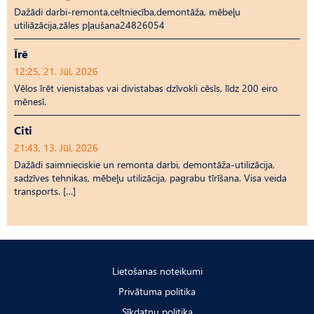
Dažādi darbi-remonta,celtniecība,demontāža, mēbeļu
utiliāzācija,zāles pļaušana24826054
Īrē
12:25, 21. Jūl, 2026
Vēlos īrēt vienistabas vai divistabas dzīvokli cēsīs, līdz 200 eiro
mēnesī.
Citi
21:43, 13. Jūl, 2026
Dažādi saimnieciskie un remonta darbi, demontāža-utilizācija,
sadzīves tehnikas, mēbeļu utilizācija, pagrabu tīrīšana. Visa veida
transports. […]
Lietošanas noteikumi
Privātuma politika
Sīkdatņu politika