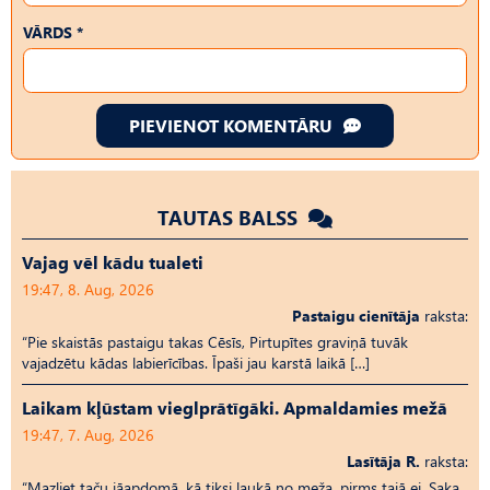
VĀRDS *
PIEVIENOT KOMENTĀRU
TAUTAS BALSS
Vajag vēl kādu tualeti
19:47, 8. Aug, 2026
Pastaigu cienītāja
raksta:
“Pie skaistās pastaigu takas Cēsīs, Pirtupītes graviņā tuvāk
vajadzētu kādas labierīcības. Īpaši jau karstā laikā […]
Laikam kļūstam vieglprātīgāki. Apmaldamies mežā
19:47, 7. Aug, 2026
Lasītāja R.
raksta:
“Mazliet taču jāapdomā, kā tiksi laukā no meža, pirms tajā ej. Saka,