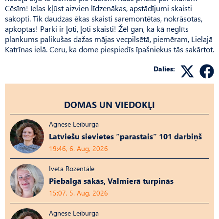
Cēsīm! Ielas kļūst aizvien līdzenākas, apstādījumi skaisti
sakopti. Tik daudzas ēkas skaisti saremontētas, nokrāsotas,
apkoptas! Parki ir ļoti, ļoti skaisti! Žēl gan, ka kā neglīts
plankums palikušas dažas mājas vecpilsētā, piemēram, Lielajā
Katrīnas ielā. Ceru, ka dome piespiedīs īpašniekus tās sakārtot.
Dalies:
DOMAS UN VIEDOKĻI
Agnese Leiburga
Latviešu sievietes “parastais” 101 darbiņš
19:46, 6. Aug, 2026
Iveta Rozentāle
Piebalgā sākās, Valmierā turpinās
15:07, 5. Aug, 2026
Agnese Leiburga