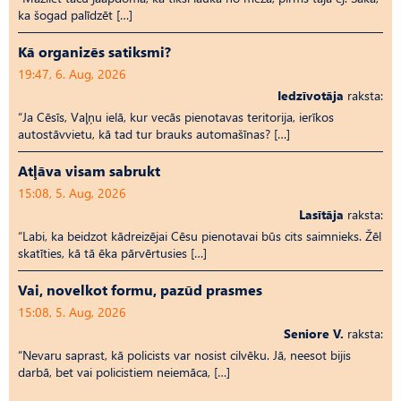
ka šogad palīdzēt […]
Kā organizēs satiksmi?
19:47, 6. Aug, 2026
Iedzīvotāja
raksta:
“Ja Cēsīs, Vaļņu ielā, kur vecās pienotavas teritorija, ierīkos
autostāvvietu, kā tad tur brauks automašīnas? […]
Atļāva visam sabrukt
15:08, 5. Aug, 2026
Lasītāja
raksta:
“Labi, ka beidzot kādreizējai Cēsu pienotavai būs cits saimnieks. Žēl
skatīties, kā tā ēka pārvērtusies […]
Vai, novelkot formu, pazūd prasmes
15:08, 5. Aug, 2026
Seniore V.
raksta:
“Nevaru saprast, kā policists var nosist cilvēku. Jā, neesot bijis
darbā, bet vai policistiem neiemāca, […]