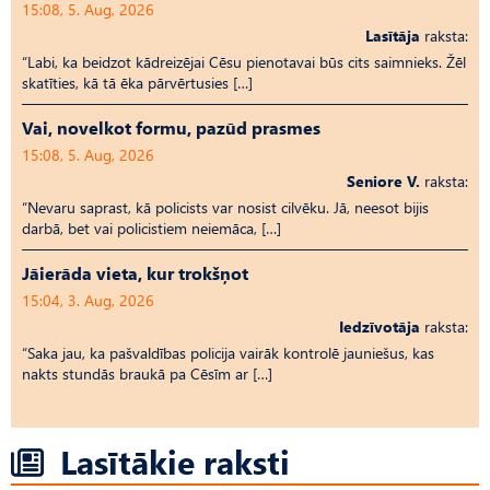
15:08, 5. Aug, 2026
Lasītāja
raksta:
“Labi, ka beidzot kādreizējai Cēsu pienotavai būs cits saimnieks. Žēl
skatīties, kā tā ēka pārvērtusies […]
Vai, novelkot formu, pazūd prasmes
15:08, 5. Aug, 2026
Seniore V.
raksta:
“Nevaru saprast, kā policists var nosist cilvēku. Jā, neesot bijis
darbā, bet vai policistiem neiemāca, […]
Jāierāda vieta, kur trokšņot
15:04, 3. Aug, 2026
Iedzīvotāja
raksta:
“Saka jau, ka pašvaldības policija vairāk kontrolē jauniešus, kas
nakts stundās braukā pa Cēsīm ar […]
Lasītākie raksti