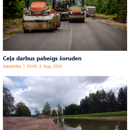
Ceļa darbus pabeigs šoruden
Sabiedrība
03:00, 2. Aug, 2026