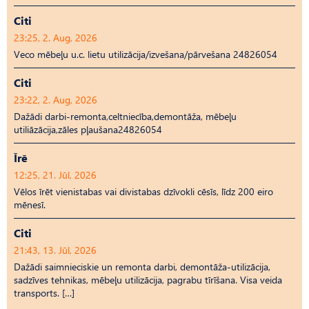
Citi
23:25, 2. Aug, 2026
Veco mēbeļu u.c. lietu utilizācija/izvešana/pārvešana 24826054
Citi
23:22, 2. Aug, 2026
Dažādi darbi-remonta,celtniecība,demontāža, mēbeļu
utiliāzācija,zāles pļaušana24826054
Īrē
12:25, 21. Jūl, 2026
Vēlos īrēt vienistabas vai divistabas dzīvokli cēsīs, līdz 200 eiro
mēnesī.
Citi
21:43, 13. Jūl, 2026
Dažādi saimnieciskie un remonta darbi, demontāža-utilizācija,
sadzīves tehnikas, mēbeļu utilizācija, pagrabu tīrīšana. Visa veida
transports. […]