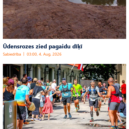
Ūdensrozes zied pagaidu dīķī
Sabiedrība
03:00, 4. Aug, 2026