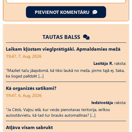
PIEVIENOT KOMENTĀRU
TAUTAS BALSS
Laikam kļūstam vieglprātīgāki. Apmaldamies mežā
19:47, 7. Aug, 2026
Lasītāja R.
raksta:
“Mazliet taču jāapdomā, kā tiksi laukā no meža, pirms tajā ej. Saka,
ka šogad palīdzēt […]
Kā organizēs satiksmi?
19:47, 6. Aug, 2026
Iedzīvotāja
raksta:
“Ja Cēsīs, Vaļņu ielā, kur vecās pienotavas teritorija, ierīkos
autostāvvietu, kā tad tur brauks automašīnas? […]
Atļāva visam sabrukt