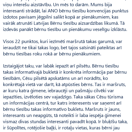
viņu interešu aizstāvību. Un mēs to darām. Mums bija
interesanti strādāt, lai ANO bērnu tiesību konvencijas punktus
izdotos pavisam jēgpilni salikt kopā ar pienākumiem, kas
vairāk atrunāti Latvijas Bērnu tiesību aizsardzības likumā. Tā
izdevās panākt bērnu tiesību un pienākumu veselīgu izklāstu.
Visos 22 punktos, kuri iezīmēti maršrutā takas garumā, var
ieraudzīt ne tikai takas logo, bet tajos saīsināti pateiktas arī
bērnu tiesības roku rokā ar bērnu pienākumiem.
Izstaigājot taku, var labāk iepazīt arī pilsētu. Bērnu tiesību
takas informatīvajā bukletā ir konkrēta informācija par bērnu
tiesībām, Cēsu pilsētā apskatāms un arī norādīts, ko
konkrētajā vietā var darīt, kā atpūsties bērns. Tas ir maršruts,
ar kuru katra ģimene, iebraucēji un pašmāju cilvēki var
iepazīties, izvēloties sev vajadzīgo. Taka sākas Cēsu tūrisma
un informācijas centrā, tur katrs interesents var saņemt arī
bērnu tiesību takas informatīvo bukletu. Maršruts ir jauns,
interesants un neapgūts, tā noteikti ir laba iespēja ģimenei
vismaz divas stundas interesanti pavadīt kopā. Ir bluķīšu taka,
ir šūpolītes, rotējošie baļķi, ir rotaļu vietas, kuras bērni jau