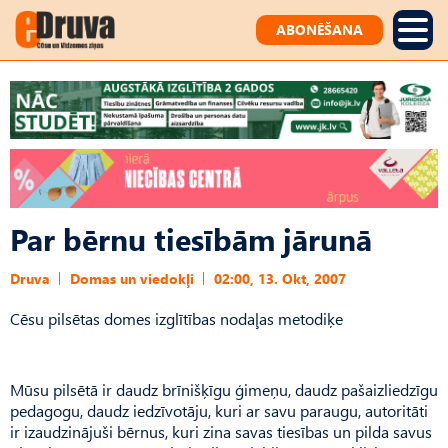
ABONĒŠANA
Par bērnu tiesībām jārunā
Druva
Domas un viedokļi
02:00, 13. Okt, 2007
Cēsu pilsētas domes izglītības nodaļas metodiķe
Mūsu pilsētā ir daudz brīnišķīgu ģimeņu, daudz pašaizliedzīgu
pedagogu, daudz iedzīvotāju, kuri ar savu paraugu, autoritāti
ir izaudzinājuši bērnus, kuri zina savas tiesības un pilda savus