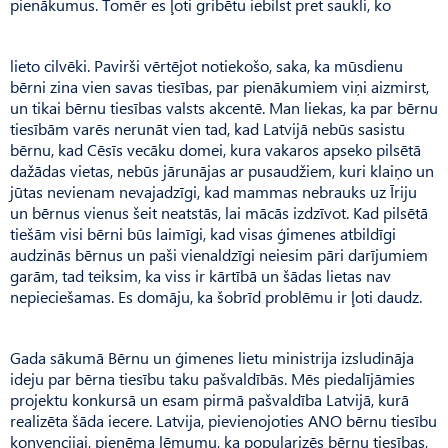
pienākumus. Tomēr es ļoti gribētu iebilst pret saukli, ko
lieto cilvēki. Pavirši vērtējot notiekošo, saka, ka mūsdienu
bērni zina vien savas tiesības, par pienākumiem viņi aizmirst,
un tikai bērnu tiesības valsts akcentē. Man liekas, ka par bērnu
tiesībām varēs nerunāt vien tad, kad Latvijā nebūs sasistu
bērnu, kad Cēsīs vecāku domei, kura vakaros apseko pilsētā
dažādas vietas, nebūs jārunājas ar pusaudžiem, kuri klaiņo un
jūtas nevienam nevajadzīgi, kad mammas nebrauks uz Īriju
un bērnus vienus šeit neatstās, lai mācās izdzīvot. Kad pilsētā
tiešām visi bērni būs laimīgi, kad visas ģimenes atbildīgi
audzinās bērnus un paši vienaldzīgi neiesim pāri darījumiem
garām, tad teiksim, ka viss ir kārtībā un šādas lietas nav
nepieciešamas. Es domāju, ka šobrīd problēmu ir ļoti daudz.
Gada sākumā Bērnu un ģimenes lietu ministrija izsludināja
ideju par bērna tiesību taku pašvaldībās. Mēs piedalījāmies
projektu konkursā un esam pirmā pašvaldība Latvijā, kurā
realizēta šāda iecere. Latvija, pievienojoties ANO bērnu tiesību
konvencijai, pieņēma lēmumu, ka popularizēs bērnu tiesības,