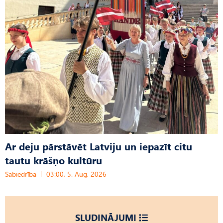
Ar deju pārstāvēt Latviju un iepazīt citu
tautu krāšņo kultūru
Sabiedrība
03:00, 5. Aug, 2026
SLUDINĀJUMI