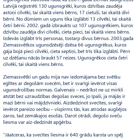
Latvijā reģistrēti 130 ugunsgrēki, kuros dzīvības zaudēja
astoņi cilvēki, tai skaitā viens bērns, 17 cietuši, tai skaitā divi
bērni. No dūmiem un uguns tika izglābti 13 cilvēki, tai skaitā
četri bērni. 2002. gadā izbraukts uz 107 ugunsgrēkiem, kuros
dzīvību zaudēja divi cilvēki, cieta pieci, tai skaitā viens bērns.
Izdevās izglābt trīs personas, tostarp divus bērnus. 2003.gada
Ziemassvētkos ugunsdzēsēji dzēsa 66 ugunsgrēkus, kuros
gāja bojā pieci cilvēki, cieta septiņi, bet trīs tika izglābti. Pērn
uz dzēšanu nācās braukt 57 reizes. Ugunsgrēkos cieta četri
cilvēki, tai skaitā viens bērns.
Ziemassvētki un gadu mija nav iedomājama bez svētku
eglītes ar degošām svecēm, bet ir svarīgi ievērot visas
ugunsdrošības normas. Galvenais – nedrīkst ne uz mirkli
atstāt bez uzraudzības degošas sveces, jo īpaši, ja mājās ir
mazi bērni vai mājdzīvnieki. Aizdedzinot svecītes, svarīgi
ievērot pareizo secību – vispirms tās, kas atrodas augšējos
zaros, tad zemākajos esošās. Darot otrādi, degošo sveču
liesma var aiz-dedzināt apģērbu.
“Jāatceras, ka svecītes liesma ir 640 grādu karsta un spēj