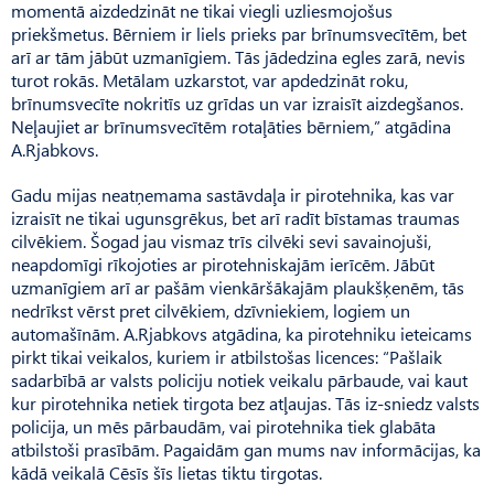
momentā aizdedzināt ne tikai viegli uzliesmojošus
priekšmetus. Bērniem ir liels prieks par brīnumsvecītēm, bet
arī ar tām jābūt uzmanīgiem. Tās jādedzina egles zarā, nevis
turot rokās. Metālam uzkarstot, var apdedzināt roku,
brīnumsvecīte nokritīs uz grīdas un var izraisīt aizdegšanos.
Neļaujiet ar brīnumsvecītēm rotaļāties bērniem,” atgādina
A.Rjabkovs.
Gadu mijas neatņemama sastāvdaļa ir pirotehnika, kas var
izraisīt ne tikai ugunsgrēkus, bet arī radīt bīstamas traumas
cilvēkiem. Šogad jau vismaz trīs cilvēki sevi savainojuši,
neapdomīgi rīkojoties ar pirotehniskajām ierīcēm. Jābūt
uzmanīgiem arī ar pašām vienkāršākajām plaukšķenēm, tās
nedrīkst vērst pret cilvēkiem, dzīvniekiem, logiem un
automašīnām. A.Rjabkovs atgādina, ka pirotehniku ieteicams
pirkt tikai veikalos, kuriem ir atbilstošas licences: “Pašlaik
sadarbībā ar valsts policiju notiek veikalu pārbaude, vai kaut
kur pirotehnika netiek tirgota bez atļaujas. Tās iz-sniedz valsts
policija, un mēs pārbaudām, vai pirotehnika tiek glabāta
atbilstoši prasībām. Pagaidām gan mums nav informācijas, ka
kādā veikalā Cēsīs šīs lietas tiktu tirgotas.