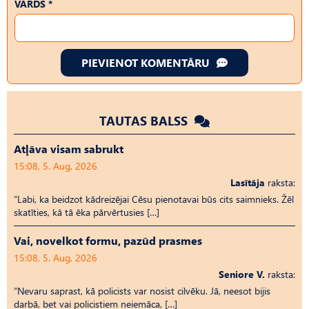
VĀRDS *
PIEVIENOT KOMENTĀRU
TAUTAS BALSS
Atļāva visam sabrukt
15:08, 5. Aug, 2026
Lasītāja
raksta:
“Labi, ka beidzot kādreizējai Cēsu pienotavai būs cits saimnieks. Žēl
skatīties, kā tā ēka pārvērtusies […]
Vai, novelkot formu, pazūd prasmes
15:08, 5. Aug, 2026
Seniore V.
raksta:
“Nevaru saprast, kā policists var nosist cilvēku. Jā, neesot bijis
darbā, bet vai policistiem neiemāca, […]