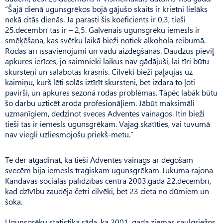
“Šajā dienā ugunsgrēkos bojā gājušo skaits ir krietni lielāks
nekā citās dienās. Ja parasti šis koeficients ir 0,3, tieši
25.decembrī tas ir – 2,5. Galvenais ugunsgrēku iemesls ir
smēķēšana, kas svētku laikā bieži notiek alkohola reibumā.
Rodas arī īssavienojumi un vadu aizdegšanās. Daudzus pieviļ
apkures ierīces, jo saimnieki laikus nav gādājuši, lai tīri būtu
skursteņi un salabotas krāsnis. Cilvēki bieži paļaujas uz
kaimiņu, kurš lēti solās iztīrīt skursteni, bet izdara to ļoti
pavirši, un apkures sezonā rodas problēmas. Tāpēc labāk būtu
šo darbu uzticēt aroda profesionāļiem. Jābūt maksimāli
uzmanīgiem, dedzinot sveces Adventes vainagos. Itin bieži
tieši tas ir iemesls ugunsgrēkam. Vajag skatīties, vai tuvumā
nav viegli uzliesmojošu priekš-metu.”
Te der atgādināt, ka tieši Adventes vainags ar degošām
svecēm bija iemesls traģiskam ugunsgrēkam Tukuma rajona
Kandavas sociālās palīdzības centrā 2003.gada 22.decembrī,
kad dzīvību zaudēja četri cilvēki, bet 23 cieta no dūmiem un
šoka.
Ugunsgrēku statistika rāda, ka 2001. gada ziemas saulgriežos