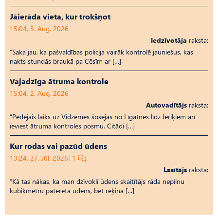
Jāierāda vieta, kur trokšņot
15:04, 3. Aug, 2026
Iedzīvotāja
raksta:
“Saka jau, ka pašvaldības policija vairāk kontrolē jauniešus, kas
nakts stundās braukā pa Cēsīm ar […]
Vajadzīga ātruma kontrole
15:04, 2. Aug, 2026
Autovadītājs
raksta:
“Pēdējais laiks uz Vid­ze­mes šosejas no Līgatnes līdz Ieriķiem arī
ieviest ātruma kontroles posmu. Citādi […]
Kur rodas vai pazūd ūdens
13:24, 27. Jūl, 2026
1
Lasītājs
raksta:
“Kā tas nākas, ka man dzīvoklī ūdens skaitītājs rāda nepilnu
kubikmetru patērētā ūdens, bet rēķinā […]