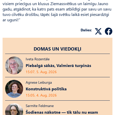
visiem priecīgus un klusus Ziemassvētkus un laimīgu Jauno
gadu, atgādinot, ka katrs pats esam atbildīgi par savu un savu
tuvo cilvēku drošību, tāpēc šajā svētku laikā esiet piesardzīgi
ar uguni!”
Dalies:
DOMAS UN VIEDOKĻI
Iveta Rozentāle
Piebalgā sākās, Valmierā turpinās
15:07, 5. Aug, 2026
Agnese Leiburga
Konstruktīvā politika
15:05, 4. Aug, 2026
Sarmīte Feldmane
Šodienas nākotne — tik tālu nu esam