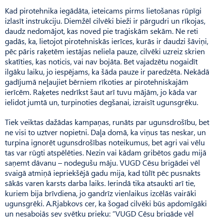
Kad pirotehnika iegādāta, ieteicams pirms lietošanas rūpīgi
izlasīt instrukciju. Diemžēl cilvēki bieži ir pārgudri un rīkojas,
daudz nedomājot, kas noved pie traģiskām sekām. Ne reti
gadās, ka, lietojot pirotehniskās ierīces, kurās ir daudzi šāviņi,
pēc pāris raķetēm iestājas neliela pauze, cilvēki uzreiz skrien
skatīties, kas noticis, vai nav bojāta. Bet vajadzētu nogaidīt
ilgāku laiku, jo iespējams, ka šāda pauze ir paredzēta. Nekādā
gadījumā neļaujiet bērniem rīkoties ar pirotehniskajām
ierīcēm. Raķetes nedrīkst šaut arī tuvu mājām, jo kāda var
ielidot jumtā un, turpinoties degšanai, izraisīt ugunsgrēku.
Tiek veiktas dažādas kampaņas, runāts par ugunsdrošību, bet
ne visi to uztver nopietni. Daļa domā, ka viņus tas neskar, un
turpina ignorēt ugunsdrošības noteikumus, bet agri vai vēlu
tas var rūgti atspēlēties. Nezin vai kādam gribētos gadu mijā
saņemt dāvanu – nodegušu māju. VUGD Cēsu brigādei vēl
svaigā atmiņā iepriekšējā gadu mija, kad tūlīt pēc pusnakts
sākās varen karsts darba laiks. Ierindā tika atsaukti arī tie,
kuriem bija brīvdiena, jo gandrīz vienlaikus izcēlās vairāki
ugunsgrēki. A.Rjabkovs cer, ka šogad cilvēki būs apdomīgāki
un nesabojās sev svētku prieku: “VUGD Cēsu brigāde vēl