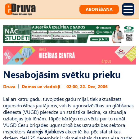
ABONĒŠANA
Nesabojāsim svētku prieku
Druva
Domas un viedokļi
02:00, 22. Dec, 2006
Lai arī katru gadu, tuvojoties gadu mijai, tiek aktualizēts
ugunsdrošības jautājums, valsts ugunsdzēsības un glābšanas
dienesta (VUGD) pieredze un statistika liecina, ka situācija
uzlabojas ļoti lēnām. Tāpēc kārtējo reizi vērts par to runāt.
VUGD Cēsu brigādes ugunsdrošības uzraudzības sektora
inspektors
Andrejs Rjabkovs
akcentē, ka, pēc statistikas
datiem, tieši 25.decembris ir vismelnākais datums visā gadā: