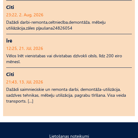
Citi
23:22, 2. Aug, 2026
Dažādi darbi-remonta,celtniecība,demontāža, mēbeļu
utiliāzācija,zāles pļaušana24826054
Īrē
12:25, 21. Jūl, 2026
Vēlos īrēt vienistabas vai divistabas dzīvokli cēsīs, līdz 200 eiro
mēnesī.
Citi
21:43, 13. Jūl, 2026
Dažādi saimnieciskie un remonta darbi, demontāža-utilizācija,
sadzīves tehnikas, mēbeļu utilizācija, pagrabu tīrīšana. Visa veida
transports. […]
Lietošanas noteikumi