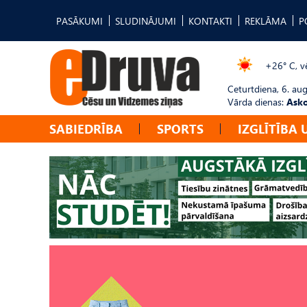
PASĀKUMI
SLUDINĀJUMI
KONTAKTI
REKLĀMA
P
+26° C, vē
Ceturtdiena, 6. au
Vārda dienas:
Asko
SABIEDRĪBA
SPORTS
IZGLĪTĪBA 