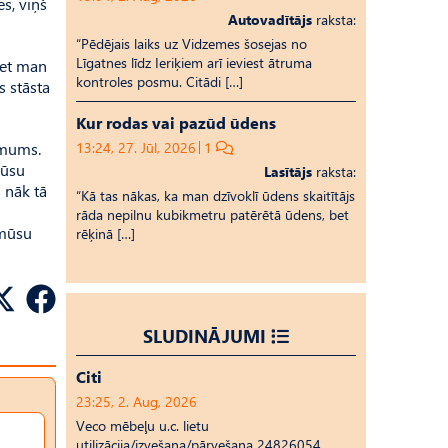
s, viņš
Autovadītājs
raksta:
“Pēdējais laiks uz Vid­ze­mes šosejas no
Līgatnes līdz Ieriķiem arī ieviest ātruma
 iet man
kontroles posmu. Citādi […]
s stāsta
Kur rodas vai pazūd ūdens
a mums.
13:24, 27. Jūl, 2026
1
mūsu
Lasītājs
raksta:
s nāk tā
“Kā tas nākas, ka man dzīvoklī ūdens skaitītājs
rāda nepilnu kubikmetru patērētā ūdens, bet
 mūsu
rēķinā […]
SLUDINĀJUMI
Citi
23:25, 2. Aug, 2026
Veco mēbeļu u.c. lietu
utilizācija/izvešana/pārvešana 24826054