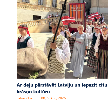
Ar deju pārstāvēt Latviju un iepazīt citu
krāšņo kultūru
Sabiedrība
03:00, 5. Aug, 2026