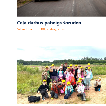
Ceļa darbus pabeigs šoruden
Sabiedrība
03:00, 2. Aug, 2026