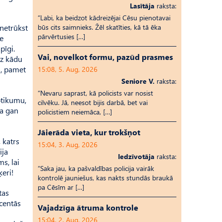
Lasītāja
raksta:
“Labi, ka beidzot kādreizējai Cēsu pienotavai
 netrūkst
būs cits saimnieks. Žēl skatīties, kā tā ēka
pārvērtusies […]
ie
pīgi.
Vai, novelkot formu, pazūd prasmes
uz kādu
a, pamet
15:08, 5. Aug, 2026
Seniore V.
raksta:
“Nevaru saprast, kā policists var nosist
otikumu,
cilvēku. Jā, neesot bijis darbā, bet vai
ra gan
policistiem neiemāca, […]
Jāierāda vieta, kur trokšņot
 katrs
15:04, 3. Aug, 2026
ija
Iedzīvotāja
raksta:
s, lai
“Saka jau, ka pašvaldības policija vairāk
ķeri!
kontrolē jauniešus, kas nakts stundās braukā
pa Cēsīm ar […]
tas
 centās
Vajadzīga ātruma kontrole
15:04, 2. Aug, 2026