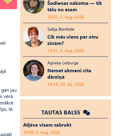
Šodienas nākotne — tik
tālu nu esam
15:02, 3. Aug, 2026
Sallija Benfelde
Cik mēs viens par otru
ati
zinām?
15:01, 2. Aug, 2026
Agnese Leiburga
Nemet akmeni cita
ajā
dārziņā
14:16, 30. Jūl, 2026
o gan jau
em vērā
ienākot
ps, tā
TAUTAS BALSS
Atļāva visam sabrukt
15:08, 5. Aug, 2026
mazgāt