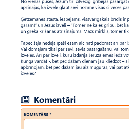
No vienas puses, Jēzum tīri cilvēcīgi gribējās pasargā
apzinājās, ka izvēle glābt sevi nozīmē visas cilvēces p
Ģetzemanes stāstā, iespējams, vissvarīgākais brīdis ir p
garām!” un Jēzus izvēli – “Tomēr ne kā es gribu, bet kā 
un grēkā krišanas atrisinājums. Mazs mirklis, tomēr tik 
Tāpēc šajā nedēļā īpaši esam aicināti padomāt arī par iz
Vai domājam tikai par sevi, sevis pasargāšanu, vai tom
izvēles. Arī par izvēli, kuru izdarīja Jeruza­lemes iedzī
Kunga vārdā! -, bet pēc dažām dienām jau kliedzot – si
apbrīnojam, bet pēc dažām jau aiz muguras, vai pat a
izvēles?
Komentāri
KOMENTĀRS *