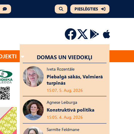
PIESLĒGTIES
OJEKTI
DOMAS UN VIEDOKĻI
Iveta Rozentāle
Piebalgā sākās, Valmierā
turpinās
15:07, 5. Aug, 2026
Agnese Leiburga
Konstruktīvā politika
15:05, 4. Aug, 2026
Sarmīte Feldmane