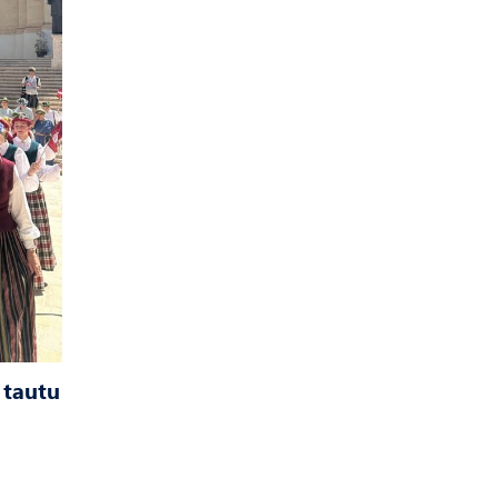
 tautu