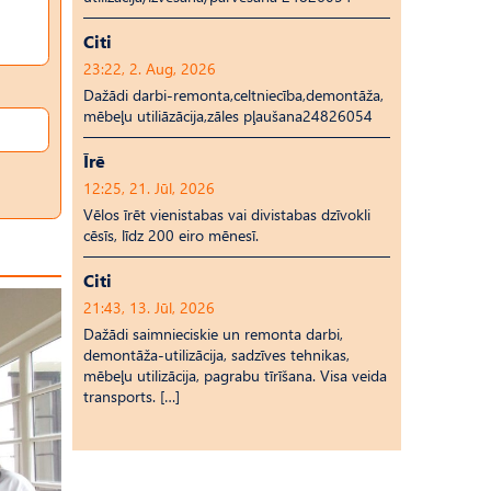
Citi
23:22, 2. Aug, 2026
Dažādi darbi-remonta,celtniecība,demontāža,
mēbeļu utiliāzācija,zāles pļaušana24826054
Īrē
12:25, 21. Jūl, 2026
Vēlos īrēt vienistabas vai divistabas dzīvokli
cēsīs, līdz 200 eiro mēnesī.
Citi
21:43, 13. Jūl, 2026
Dažādi saimnieciskie un remonta darbi,
demontāža-utilizācija, sadzīves tehnikas,
mēbeļu utilizācija, pagrabu tīrīšana. Visa veida
transports. […]