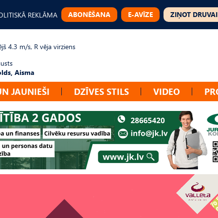
ABONĒŠANA
E-AVĪZE
ZIŅOT DRUVAI
OLITISKĀ REKLĀMA
jš 4.3 m/s, R vēja virziens
gusts
lds, Aisma
UN JAUNIEŠI
DZĪVES STILS
VIDEO
PR