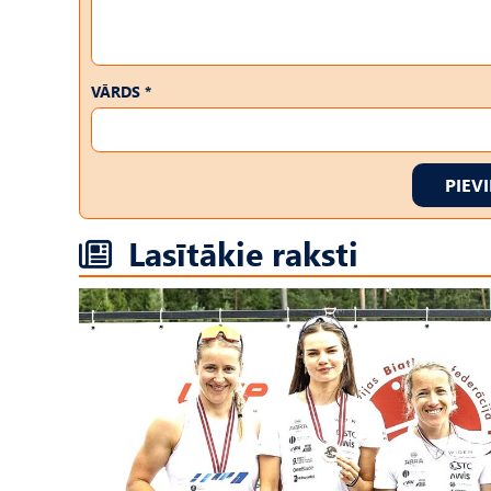
VĀRDS *
PIEV
Lasītākie raksti