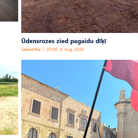
Ūdensrozes zied pagaidu dīķī
Sabiedrība
03:00, 4. Aug, 2026