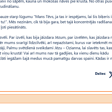
t sevi no sāpēm, kauna un mokošas nāves pie krusta. No otras puse
azudināšanu.
auze starp lūgumu “Mans Tēvs, ja tas ir iespējams, lai šis biķeris
tu!”. Mēs nezinām, cik tā bija gara, bet tajā koncentrējās radīšana
ļoti piesātināts.
vēli. Par izvēli, kas bija jāizdara Jēzum, par izvēlēm, kas jāizdar
ēr mums svarīgi līdzcilvēki, arī nepazīstami, kurus var ietekmēt 
votāji, Palmu svētdienā sveikdami Jēzu – Ozianna, lai slavēts tas, ka
t viņu krustā! Vai arī mums nav tā gadījies, ka vienu dienu kādu
tklāti iegāžam šajā medus mucā pamatīgu darvas spaini. Kādas ir
Dalies: