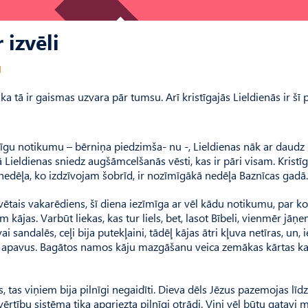
 izvēli
1
 ka tā ir gaismas uzvara pār tumsu. Arī kristīgajās Lieldienās ir šī p
išķīgu notikumu – bērniņa piedzimša- nu -, Lieldienas nāk ar daudz
 Lieldienas sniedz augšāmcelšanās vēsti, kas ir pāri visam. Kristīg
ā nedēļa, ko izdzīvojam šobrīd, ir nozīmīgākā nedēļa Baznīcas gadā.
vētais vakar­ēdiens, šī diena iezīmīga ar vēl kādu notikumu, par k
kājas. Varbūt liekas, kas tur liels, bet, lasot Bībeli, vienmēr jāņ
i sandalēs, ceļi bija putekļaini, tādēļ kājas ātri kļuva netīras, un, 
 apavus. Bagātos namos kāju mazgāšanu veica zemākas kārtas kal
tas viņiem bija pilnīgi negaidīti. Dieva dēls Jēzus pazemojas līdz
rtību sistēma tika apgriezta pilnīgi otrādi. Viņi vēl būtu gatavi 