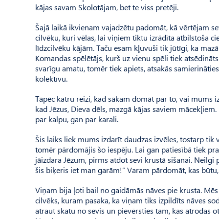
kājas savam Skolotājam, bet te viss pretēji.
Šajā laikā ikvienam vajadzētu padomāt, kā vērtējam se
cilvēku, kuri vēlas, lai viņiem tiktu izrādīta atbilstoša
līdzcilvēku kājām. Taču esam kļuvuši tik jūtīgi, ka mazāk
Komandas spēlētājs, kurš uz vienu spēli tiek atsēdināts 
svarīgu amatu, tomēr tiek apiets, atsakās samierinātie
kolektīvu.
Tāpēc katru reizi, kad sākam domāt par to, vai mums i
kad Jēzus, Dieva dēls, mazgā kājas saviem mācekļiem. Pa
par kalpu, gan par karali.
Šis laiks liek mums izdarīt daudzas izvēles, tostarp tik
tomēr pārdomājis šo iespēju. Lai gan patiesībā tiek pra
jāizdara Jēzum, pirms atdot sevi krustā sišanai. Neilgi 
šis biķeris iet man garām!” Varam pārdomāt, kas būtu, 
Viņam bija ļoti bail no gaidāmās nāves pie krusta. Mēs
cilvēks, kuram pasaka, ka viņam tiks izpildīts nāves sod
atraut skatu no sevis un pievērsties tam, kas atrodas 