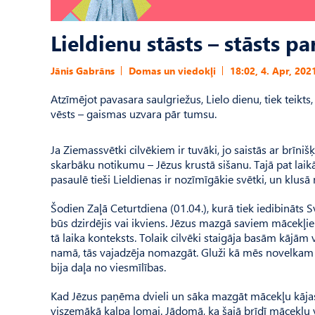
Lieldienu stāsts – stāsts par
Jānis Gabrāns
Domas un viedokļi
18:02, 4. Apr, 202
Atzīmējot pavasara saulgriežus, Lielo dienu, tiek teikts,
vēsts – gaismas uzvara pār tumsu.
Ja Ziemassvētki cilvēkiem ir tuvāki, jo saistās ar brīn
skarbāku notikumu – Jēzus krustā sišanu. Tajā pat laikā
pasaulē tieši Lieldienas ir nozīmīgākie svētki, un klus
Šodien Zaļā Ceturtdiena (01.04.), kurā tiek iedibināts S
būs dzirdējis vai ikviens. Jēzus mazgā saviem mācekļiem 
tā laika konteksts. Tolaik cilvēki staigāja basām kājām va
namā, tās vajadzēja nomazgāt. Gluži kā mēs novelkam
bija daļa no viesmīlības.
Kad Jēzus paņēma dvieli un sāka mazgāt mācekļu kājas, 
viszemākā kalpa lomai. Jādomā, ka šajā brīdī mācekļu vē