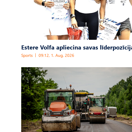
Estere Volfa apliecina savas līderpozīcij
Sports
09:12, 1. Aug, 2026