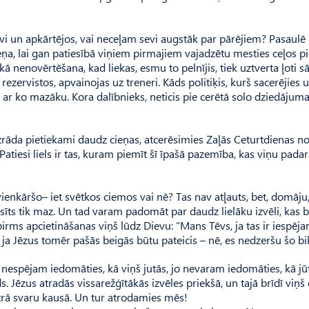
vi un apkārtējos, vai neceļam sevi augstāk par pārējiem? Pasaulē
 cieņa, lai gan patiesībā viņiem pirmajiem vajadzētu mesties ceļos p
ā nenovērtēšana, kad liekas, esmu to pelnījis, tiek uztverta ļoti sā
rezervistos, apvainojas uz treneri. Kāds politiķis, kurš sacerējies 
s ar ko mazāku. Kora dalībnieks, neticis pie cerētā solo dziedājum
zrāda pietiekami daudz cieņas, atcerēsimies Zaļās Ceturtdienas n
tiesi liels ir tas, kuram piemīt šī īpašā pazemība, kas viņu pada
 vienkāršo– iet svētkos ciemos vai nē? Tas nav atļauts, bet, domāju,
sīts tik maz. Un tad varam padomāt par daudz lielāku izvēli, kas b
pirms apcietināšanas viņš lūdz Dievu: “Mans Tēvs, ja tas ir iespējam
ja Jēzus tomēr pašās beigās būtu pateicis – nē, es nedzeršu šo bi
 nespējam iedomāties, kā viņš jutās, jo nevaram iedomāties, kā jū
s. Jēzus atradās vissarežģītākās izvēles priekšā, un tajā brīdī viņš
otrā svaru kausā. Un tur atrodamies mēs!