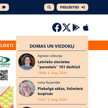
PIESLĒGTIES
OJEKTI
DOMAS UN VIEDOKĻI
Agnese Leiburga
Latviešu sievietes
“parastais” 101 darbiņš
19:46, 6. Aug, 2026
Iveta Rozentāle
Piebalgā sākās, Valmierā
turpinās
15:07, 5. Aug, 2026