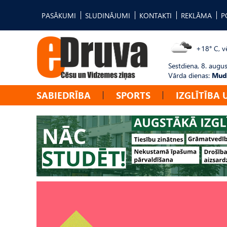
PASĀKUMI
SLUDINĀJUMI
KONTAKTI
REKLĀMA
P
+18° C, vē
Sestdiena, 8. augus
Vārda dienas:
Mudī
SABIEDRĪBA
SPORTS
IZGLĪTĪBA 