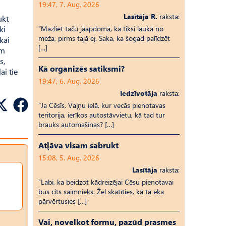
19:47, 7. Aug, 2026
Lasītāja R.
raksta:
ukt
ki
“Mazliet taču jāapdomā, kā tiksi laukā no
meža, pirms tajā ej. Saka, ka šogad palīdzēt
kai
[…]
am
s,
Kā organizēs satiksmi?
ai tie
19:47, 6. Aug, 2026
Iedzīvotāja
raksta:
“Ja Cēsīs, Vaļņu ielā, kur vecās pienotavas
teritorija, ierīkos autostāvvietu, kā tad tur
brauks automašīnas? […]
Atļāva visam sabrukt
15:08, 5. Aug, 2026
Lasītāja
raksta:
“Labi, ka beidzot kādreizējai Cēsu pienotavai
būs cits saimnieks. Žēl skatīties, kā tā ēka
pārvērtusies […]
Vai, novelkot formu, pazūd prasmes