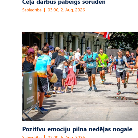
Ceļa darbus pabeigs šoruden
Sabiedrība
03:00, 2. Aug, 2026
Pozitīvu emociju pilna nedēļas nogale
Sabiedrība
03:00, 6. Aug, 2026