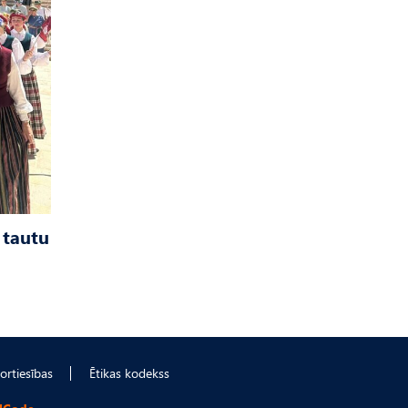
 tautu
ortiesības
Ētikas kodekss