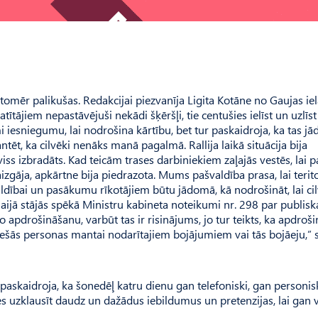
tomēr palikušas. Redakcijai piezvanīja Ligita Kotāne no Gaujas iel
ītājiem nepastāvējuši nekādi šķēršļi, tie centušies ielīst un uzlīst 
esniegumu, lai nodrošina kārtību, bet tur paskaidroja, ka tas jā
tēt, ka cilvēki nenāks manā pagalmā. Rallija laikā situācija bija
ss izbradāts. Kad teicām trases darbiniekiem zaļajās vestēs, lai p
aizgāja, apkārtne bija piedrazota. Mums pašvaldība prasa, lai terito
aldībai un pasākumu rīkotājiem būtu jādomā, kā nodrošināt, lai cil
ijā stājās spēkā Ministru kabineta noteikumi nr. 298 par publisk
o apdrošināšanu, varbūt tas ir risinājums, jo tur teikts, ka apdroš
ešās personas mantai nodarītajiem bojājumiem vai tās bojāeju,” s
š paskaidroja, ka šonedēļ katru dienu gan telefoniski, gan personis
s uzklausīt daudz un dažādus iebildumus un pretenzijas, lai gan