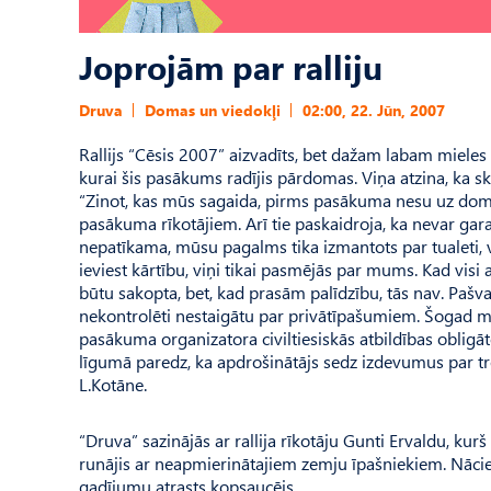
Joprojām par ralliju
Druva
Domas un viedokļi
02:00, 22. Jūn, 2007
Rallijs “Cēsis 2007” aizvadīts, bet dažam labam mieles 
kurai šis pasākums radījis pārdomas. Viņa atzina, ka skat
“Zinot, kas mūs sagaida, pirms pasākuma nesu uz domi i
pasākuma rīkotājiem. Arī tie paskaidroja, ka nevar garan
nepatīkama, mūsu pagalms tika izmantots par tualeti, vi
ieviest kārtību, viņi tikai pasmējās par mums. Kad visi 
būtu sakopta, bet, kad prasām palīdzību, tās nav. Pašv
nekontrolēti nestaigātu par privātīpašumiem. Šogad ma
pasākuma organizatora civiltiesiskās atbildības obligāt
līgumā paredz, ka apdrošinātājs sedz izdevumus par tr
L.Kotāne.
“Druva” sazinājās ar rallija rīkotāju Gunti Ervaldu, kur
runājis ar neapmierinātajiem zemju īpašniekiem. Nācie
gadījumu atrasts kopsaucējs.