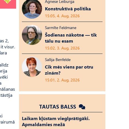
Agnese Leiburga
Konstruktīvā politika
15:05, 4. Aug, 2026
Sarmīte Feldmane
Šodienas nākotne — tik
as 2,
tālu nu esam
it visur.
15:02, 3. Aug, 2026
dara
Sallija Benfelde
alīdz
Cik mēs viens par otru
rija
zinām?
vēki
15:01, 2. Aug, 2026
a
ināšanas
tāstīja
TAUTAS BALSS
ki
Laikam kļūstam vieglprātīgāki.
 vairumā
Apmaldamies mežā