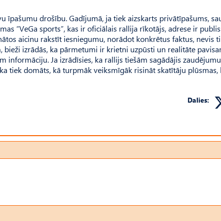
vu īpašumu drošību. Gadījumā, ja tiek aizskarts privātīpašums, sa
s “VeGa sports”, kas ir oficiālais rallija rīkotājs, adrese ir publis
tos aicinu rakstīt iesniegumu, norādot konkrētus faktus, nevis ti
m, bieži izrādās, ka pārmetumi ir krietni uzpūsti un realitāte pavis
m informāciju. Ja izrādīsies, ka rallijs tiešām sagādājis zaudējumu
ka tiek domāts, kā turpmāk veiksmīgāk risināt skatītāju plūsmas, l
Dalies: