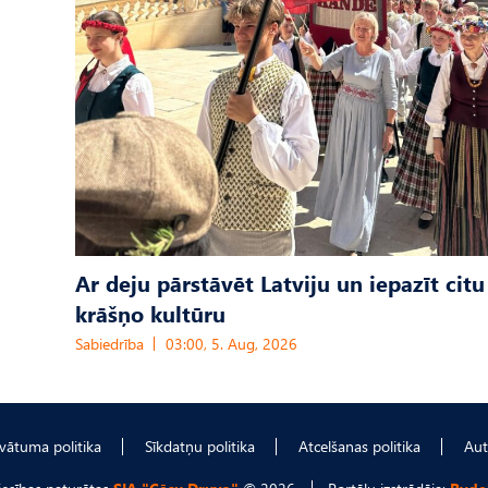
Ar deju pārstāvēt Latviju un iepazīt citu
krāšņo kultūru
Sabiedrība
03:00, 5. Aug, 2026
ivātuma politika
Sīkdatņu politika
Atcelšanas politika
Aut