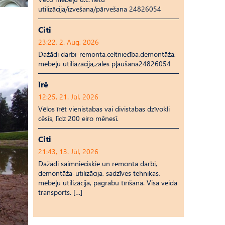
utilizācija/izvešana/pārvešana 24826054
Citi
23:22, 2. Aug, 2026
Dažādi darbi-remonta,celtniecība,demontāža,
mēbeļu utiliāzācija,zāles pļaušana24826054
Īrē
12:25, 21. Jūl, 2026
Vēlos īrēt vienistabas vai divistabas dzīvokli
cēsīs, līdz 200 eiro mēnesī.
Citi
21:43, 13. Jūl, 2026
Dažādi saimnieciskie un remonta darbi,
demontāža-utilizācija, sadzīves tehnikas,
mēbeļu utilizācija, pagrabu tīrīšana. Visa veida
transports. […]