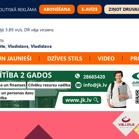
ABONĒŠANA
E-AVĪZE
ZIŅOT DRUVAI
OLITISKĀ REKLĀMA
jš 3.89 m/s, DR vēja virziens
ts
te, Vladislavs, Vladislava
UN JAUNIEŠI
DZĪVES STILS
VIDEO
PR