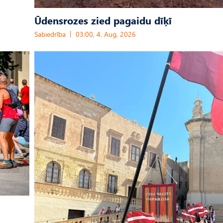
Ūdensrozes zied pagaidu dīķī
Sabiedrība
03:00, 4. Aug, 2026