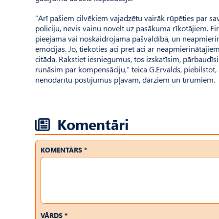
“Arī pašiem cilvēkiem vajadzētu vairāk rūpēties par sa
policiju, nevis vainu novelt uz pasākuma rīkotājiem. Firma
pieejama vai noskaidrojama pašvaldībā, un neapmierinā
emocijas. Jo, tiekoties aci pret aci ar neapmierinātajie
citāda. Rakstiet iesniegumus, tos izskatīsim, pārbaudīsi
runāsim par kompensāciju,” teica G.Ervalds, piebilstot, 
nenodarītu postījumus pļavām, dārziem un tīrumiem.
Komentāri
KOMENTĀRS *
VĀRDS *