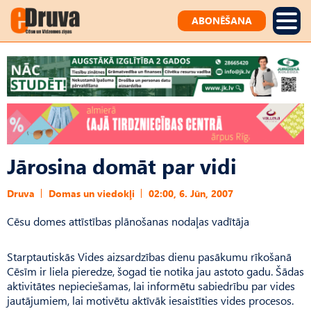
ABONĒŠANA
Jārosina domāt par vidi
Druva
Domas un viedokļi
02:00, 6. Jūn, 2007
Cēsu domes attīstības plānošanas nodaļas vadītāja
Starptautiskās Vides aizsardzības dienu pasākumu rīkošanā
Cēsīm ir liela pieredze, šogad tie notika jau astoto gadu. Šādas
aktivitātes nepieciešamas, lai informētu sabiedrību par vides
jautājumiem, lai motivētu aktīvāk iesaistīties vides procesos.