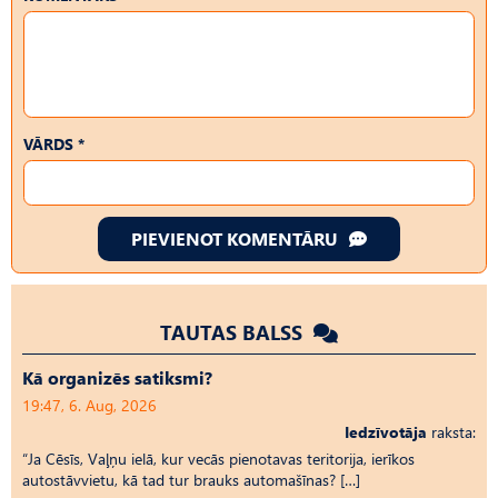
VĀRDS *
PIEVIENOT KOMENTĀRU
TAUTAS BALSS
Kā organizēs satiksmi?
19:47, 6. Aug, 2026
Iedzīvotāja
raksta:
“Ja Cēsīs, Vaļņu ielā, kur vecās pienotavas teritorija, ierīkos
autostāvvietu, kā tad tur brauks automašīnas? […]