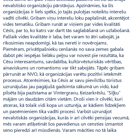
nevalstisko organizāciju pārstāvjus. Apzināmies, ka šīs
organizācijas ir liels spēks, jo tajās pulcējas noteiktu interešu
vadīti cilvēki. Gribam viņu interešu loku paplašināt, akcentējot
vides tematiku. Gribam runāt ar viņiem par vides kvalitāti
Cēsīs, par to, ko katrs var darīt tās saglabāšanā un uzlabošanā.
Pašlaik vides kvalitāte ir laba, bet varam to ātri sabojāt, ja
rīkosimies neapdomīgi, kā tas nereti ir novērojams.
Piemēram, privātīpašnieku cenšanās no sava zemes gabala
dabūt pēc iespējas lielāku peļņu var novest pie rezultāta, ka
Cēsu interesantums, savdabība, kultūrvēsturiskās vērtības,
ainaviskums un romantisms var tikt sabojāts. Tāpēc gribam
pārrunāt ar NVO, kā organizācijas varētu pozitīvi ietekmēt
procesus. Atcerēsimies, ka Cēsis ar savu pievilcību tūristus
uzrunājušas jau pagājušā gadsimta sākumā un vidū, kad
pilsēta bija pazīstama ar Vintergravu, Ķeizarkrēslu, “Siļķu”
mājām un daudzām citām vietām. Droši vien ir cilvēki, kuri
atceras, kā tolaik vidi kopa un uzturēja, ar kādiem līdzekļiem
un paņēmieniem tika vadīti procesi. Varbūt uzrunājot
nevalstiskās organizācijas, kurās ir arī cilvēki pensijas vecumā,
mēs varam atšķetināt šos pavedienus un censties izmantot
seno pieredzi arī mūsdienās. Varam mācīties no tā laika