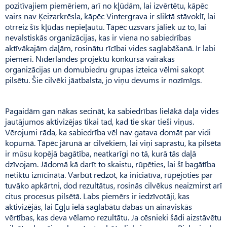
pozitīvajiem piemēriem, arī no kļūdām, lai izvērtētu, kāpēc
vairs nav Ķeizarkrēsla, kāpēc Vintergrava ir sliktā stāvoklī, lai
otrreiz šīs kļūdas nepieļautu. Tāpēc uzsvars jāliek uz to, lai
nevalstiskās organizācijas, kas ir viena no sabiedrības
aktīvākajām daļām, rosinātu rīcībai vides saglabāšanā. Ir labi
piemēri. Nīderlandes projektu konkursā vairākas
organizācijas un domubiedru grupas izteica vēlmi sakopt
pilsētu. Šie cilvēki jāatbalsta, jo viņu devums ir nozīmīgs.
Pagaidām gan nākas secināt, ka sabiedrības lielākā daļa vides
jautājumos aktivizējas tikai tad, kad tie skar tieši viņus.
Vērojumi rāda, ka sabiedrība vēl nav gatava domāt par vidi
kopumā. Tāpēc jārunā ar cilvēkiem, lai viņi saprastu, ka pilsēta
ir mūsu kopējā bagātība, neatkarīgi no tā, kurā tās daļā
dzīvojam. Jādomā kā darīt to skaistu, rūpēties, lai šī bagātība
netiktu iznīcināta. Varbūt redzot, ka iniciatīva, rūpējoties par
tuvāko apkārtni, dod rezultātus, rosinās cilvēkus neaizmirst arī
citus procesus pilsētā. Labs piemērs ir iedzīvotāji, kas
aktivizējās, lai Egļu ielā saglabātu dabas un ainaviskās
vērtības, kas deva vēlamo rezultātu. Ja cēsnieki šādi aizstāvētu