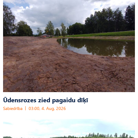
Ūdensrozes zied pagaidu dīķī
Sabiedrība
03:00, 4. Aug, 2026