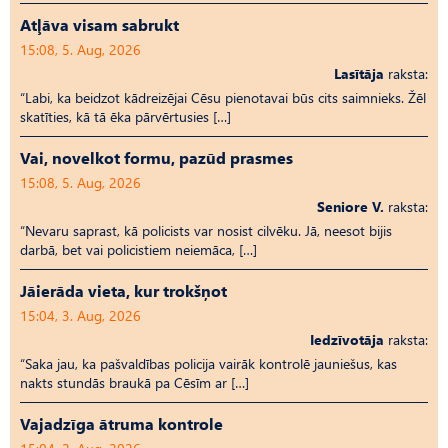
Atļāva visam sabrukt
15:08, 5. Aug, 2026
Lasītāja
raksta:
“Labi, ka beidzot kādreizējai Cēsu pienotavai būs cits saimnieks. Žēl
skatīties, kā tā ēka pārvērtusies […]
Vai, novelkot formu, pazūd prasmes
15:08, 5. Aug, 2026
Seniore V.
raksta:
“Nevaru saprast, kā policists var nosist cilvēku. Jā, neesot bijis
darbā, bet vai policistiem neiemāca, […]
Jāierāda vieta, kur trokšņot
15:04, 3. Aug, 2026
Iedzīvotāja
raksta:
“Saka jau, ka pašvaldības policija vairāk kontrolē jauniešus, kas
nakts stundās braukā pa Cēsīm ar […]
Vajadzīga ātruma kontrole