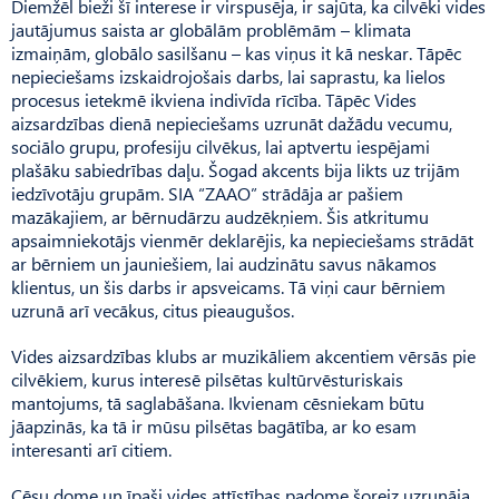
Diemžēl bieži šī interese ir virspusēja, ir sajūta, ka cilvēki vides
jautājumus saista ar globālām problēmām – klimata
izmaiņām, globālo sasilšanu – kas viņus it kā neskar. Tāpēc
nepieciešams izskaidrojošais darbs, lai saprastu, ka lielos
procesus ietekmē ikviena indivīda rīcība. Tāpēc Vides
aizsardzības dienā nepieciešams uzrunāt dažādu vecumu,
sociālo grupu, profesiju cilvēkus, lai aptvertu iespējami
plašāku sabiedrības daļu. Šogad akcents bija likts uz trijām
iedzīvotāju grupām. SIA “ZAAO” strādāja ar pašiem
mazākajiem, ar bērnudārzu audzēkņiem. Šis atkritumu
apsaimniekotājs vienmēr deklarējis, ka nepieciešams strādāt
ar bērniem un jauniešiem, lai audzinātu savus nākamos
klientus, un šis darbs ir apsveicams. Tā viņi caur bērniem
uzrunā arī vecākus, citus pieaugušos.
Vides aizsardzības klubs ar muzikāliem akcentiem vērsās pie
cilvēkiem, kurus interesē pilsētas kultūrvēsturiskais
mantojums, tā saglabāšana. Ikvienam cēsniekam būtu
jāapzinās, ka tā ir mūsu pilsētas bagātība, ar ko esam
interesanti arī citiem.
Cēsu dome un īpaši vides attīstības padome šoreiz uzrunāja