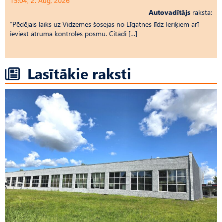
15:04, 2. Aug, 2026
Autovadītājs
raksta:
“Pēdējais laiks uz Vid­ze­mes šosejas no Līgatnes līdz Ieriķiem arī
ieviest ātruma kontroles posmu. Citādi […]
Lasītākie raksti