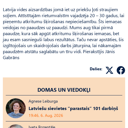
Latvija vides aizsardzības jomā iet uz priekšu ļoti straujiem
soļiem. Attīstītajām rietumvalstīm vajadzēja 20 – 30 gadus, lai
pieņemtu atkritumu šķirošanas nepieciešamību. Šīs iemaņas
veidojas no paaudzes uz paaudzi. Mums aug tikai pirmā
paaudze, kura sāk apgūt atkritumu šķirošanas iemaņas, bet
jau esam sasnieguši labus rezultātus. Taču nevar apstāties, šis
izglītojošais un skaidrojošais darbs jāturpina, lai nākamajām
paaudzēm atstātu saglabātu un tīru vidi. Pierakstījis Jānis
Gabrāns
Dalies:
DOMAS UN VIEDOKĻI
Agnese Leiburga
Latviešu sievietes “parastais” 101 darbiņš
19:46, 6. Aug, 2026
Iveta Rozentāle