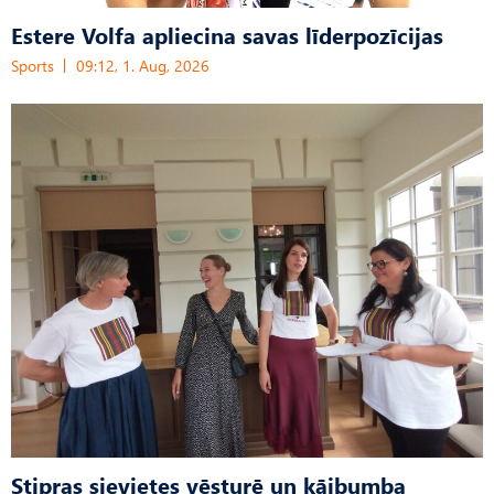
Estere Volfa apliecina savas līderpozīcijas
Sports
09:12, 1. Aug, 2026
Stipras sievietes vēsturē un kājbumba