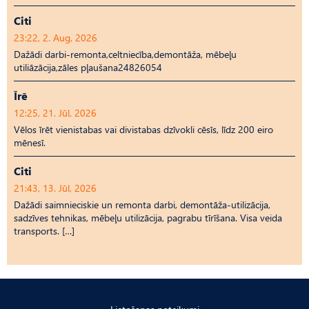
Citi
23:22, 2. Aug, 2026
Dažādi darbi-remonta,celtniecība,demontāža, mēbeļu
utiliāzācija,zāles pļaušana24826054
Īrē
12:25, 21. Jūl, 2026
Vēlos īrēt vienistabas vai divistabas dzīvokli cēsīs, līdz 200 eiro
mēnesī.
Citi
21:43, 13. Jūl, 2026
Dažādi saimnieciskie un remonta darbi, demontāža-utilizācija,
sadzīves tehnikas, mēbeļu utilizācija, pagrabu tīrīšana. Visa veida
transports. […]