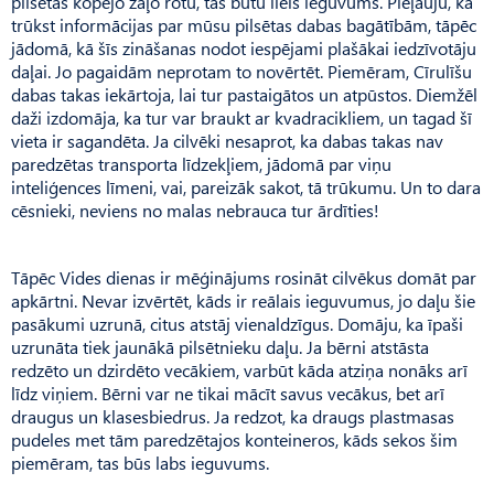
pilsētas kopējo zaļo rotu, tas būtu liels ieguvums. Pieļauju, ka
trūkst informācijas par mūsu pilsētas dabas bagātībām, tāpēc
jādomā, kā šīs zināšanas nodot iespējami plašākai iedzīvotāju
daļai. Jo pagaidām neprotam to novērtēt. Piemēram, Cīrulīšu
dabas takas iekārtoja, lai tur pastaigātos un atpūstos. Diemžēl
daži izdomāja, ka tur var braukt ar kvadracikliem, un tagad šī
vieta ir sagandēta. Ja cilvēki nesaprot, ka dabas takas nav
paredzētas transporta līdzekļiem, jādomā par viņu
inteliģences līmeni, vai, pareizāk sakot, tā trūkumu. Un to dara
cēsnieki, neviens no malas nebrauca tur ārdīties!
Tāpēc Vides dienas ir mēģinājums rosināt cilvēkus domāt par
apkārtni. Nevar izvērtēt, kāds ir reālais ieguvumus, jo daļu šie
pasākumi uzrunā, citus atstāj vienaldzīgus. Domāju, ka īpaši
uzrunāta tiek jaunākā pilsētnieku daļu. Ja bērni atstāsta
redzēto un dzirdēto vecākiem, varbūt kāda atziņa nonāks arī
līdz viņiem. Bērni var ne tikai mācīt savus vecākus, bet arī
draugus un klasesbiedrus. Ja redzot, ka draugs plastmasas
pudeles met tām paredzētajos konteineros, kāds sekos šim
piemēram, tas būs labs ieguvums.