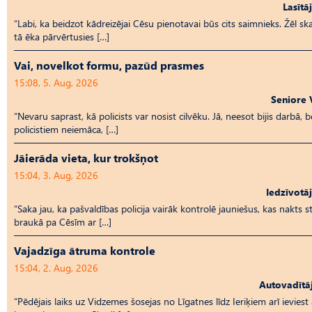
Lasītā
“Labi, ka beidzot kādreizējai Cēsu pienotavai būs cits saimnieks. Žēl skat
tā ēka pārvērtusies […]
Vai, novelkot formu, pazūd prasmes
15:08, 5. Aug, 2026
Seniore 
“Nevaru saprast, kā policists var nosist cilvēku. Jā, neesot bijis darbā, b
policistiem neiemāca, […]
Jāierāda vieta, kur trokšņot
15:04, 3. Aug, 2026
Iedzīvotā
“Saka jau, ka pašvaldības policija vairāk kontrolē jauniešus, kas nakts 
braukā pa Cēsīm ar […]
Vajadzīga ātruma kontrole
15:04, 2. Aug, 2026
Autovadītā
“Pēdējais laiks uz Vid­ze­mes šosejas no Līgatnes līdz Ieriķiem arī ievies