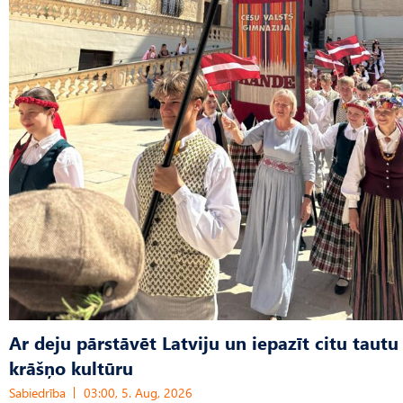
Ar deju pārstāvēt Latviju un iepazīt citu tautu
krāšņo kultūru
Sabiedrība
03:00, 5. Aug, 2026