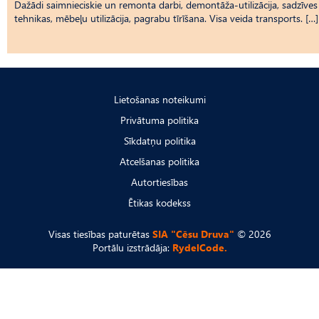
Dažādi saimnieciskie un remonta darbi, demontāža-utilizācija, sadzīves
tehnikas, mēbeļu utilizācija, pagrabu tīrīšana. Visa veida transports. […]
Lietošanas noteikumi
Privātuma politika
Sīkdatņu politika
Atcelšanas politika
Autortiesības
Ētikas kodekss
Visas tiesības paturētas
SIA "Cēsu Druva"
© 2026
Portālu izstrādāja:
RydelCode.