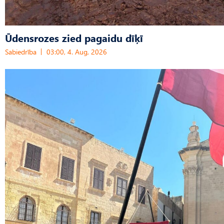
Ūdensrozes zied pagaidu dīķī
Sabiedrība
03:00, 4. Aug, 2026