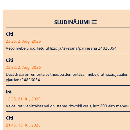
SLUDINĀJUMI
Citi
23:25, 2. Aug, 2026
Veco mēbeļu u.c. lietu utilizācija/izvešana/pārvešana 24826054
Citi
23:22, 2. Aug, 2026
Dažādi darbi-remonta,celtniecība,demontāža, mēbeļu utiliāzācija,zāles
pļaušana24826054
Īrē
12:25, 21. Jūl, 2026
Vēlos īrēt vienistabas vai divistabas dzīvokli cēsīs, līdz 200 eiro mēnesī.
Citi
21:43, 13. Jūl, 2026