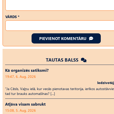
VĀRDS *
PIEVIENOT KOMENTĀRU
TAUTAS BALSS
Kā organizēs satiksmi?
19:47, 6. Aug, 2026
Iedzīvotā
“Ja Cēsīs, Vaļņu ielā, kur vecās pienotavas teritorija, ierīkos autostāvvie
tad tur brauks automašīnas? […]
Atļāva visam sabrukt
15:08, 5. Aug, 2026