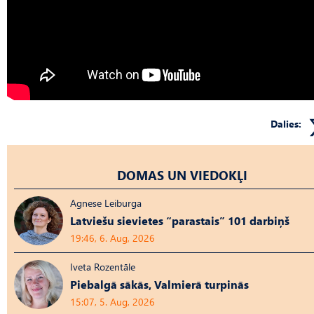
Dalies:
DOMAS UN VIEDOKĻI
Agnese Leiburga
Latviešu sievietes “parastais” 101 darbiņš
19:46, 6. Aug, 2026
Iveta Rozentāle
Piebalgā sākās, Valmierā turpinās
15:07, 5. Aug, 2026