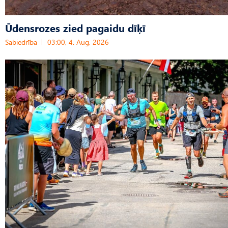
Ūdensrozes zied pagaidu dīķī
Sabiedrība
03:00, 4. Aug, 2026