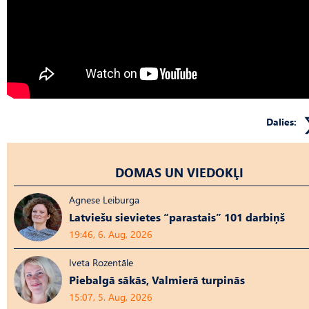
Dalies:
DOMAS UN VIEDOKĻI
Agnese Leiburga
Latviešu sievietes “parastais” 101 darbiņš
19:46, 6. Aug, 2026
Iveta Rozentāle
Piebalgā sākās, Valmierā turpinās
15:07, 5. Aug, 2026