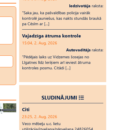
Iedzīvotāja
raksta:
“Saka jau, ka pašvaldības policija vairāk
kontrolē jauniešus, kas nakts stundās braukā
pa Cēsīm ar […]
Vajadzīga ātruma kontrole
15:04, 2. Aug, 2026
Autovadītājs
raksta:
“Pēdējais laiks uz Vid­ze­mes šosejas no
Līgatnes līdz Ieriķiem arī ieviest ātruma
kontroles posmu. Citādi […]
SLUDINĀJUMI
Citi
23:25, 2. Aug, 2026
Veco mēbeļu u.c. lietu
utilizācija/izvešana/pārvešana 24826054