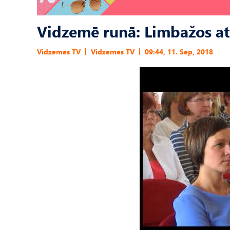
Vidzemē runā: Limbažos at
Vidzemes TV
Vidzemes TV
09:44, 11. Sep, 2018