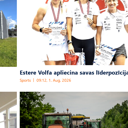
Estere Volfa apliecina savas līderpozīcij
Sports
09:12, 1. Aug, 2026