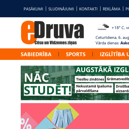
PASĀKUMI
SLUDINĀJUMI
KONTAKTI
REKLĀMA
P
+18° C, vē
Ceturtdiena, 6. au
Vārda dienas:
Asko
SABIEDRĪBA
SPORTS
IZGLĪTĪBA 