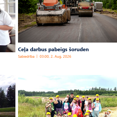
Ceļa darbus pabeigs šoruden
Sabiedrība
03:00, 2. Aug, 2026