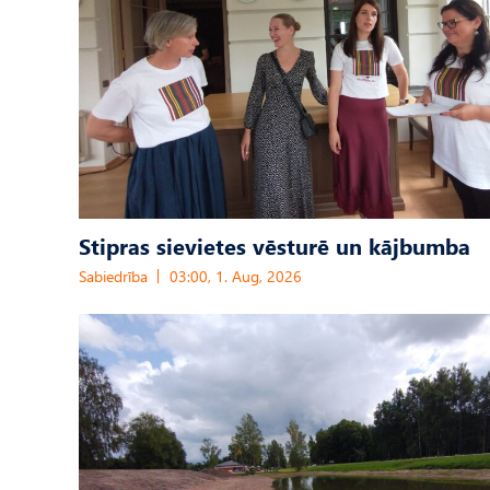
Stipras sievietes vēsturē un kājbumba
Sabiedrība
03:00, 1. Aug, 2026