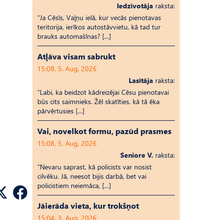
Iedzīvotāja
raksta:
“Ja Cēsīs, Vaļņu ielā, kur vecās pienotavas
teritorija, ierīkos autostāvvietu, kā tad tur
brauks automašīnas? […]
Atļāva visam sabrukt
15:08, 5. Aug, 2026
Lasītāja
raksta:
“Labi, ka beidzot kādreizējai Cēsu pienotavai
būs cits saimnieks. Žēl skatīties, kā tā ēka
pārvērtusies […]
Vai, novelkot formu, pazūd prasmes
15:08, 5. Aug, 2026
Seniore V.
raksta:
“Nevaru saprast, kā policists var nosist
cilvēku. Jā, neesot bijis darbā, bet vai
policistiem neiemāca, […]
Jāierāda vieta, kur trokšņot
15:04, 3. Aug, 2026