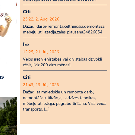
Citi
23:22, 2. Aug, 2026
Dažādi darbi-remonta,celtniecība,demontāža,
mēbeļu utiliāzācija,zāles pļaušana24826054
Īrē
12:25, 21. Jūl, 2026
Vēlos īrēt vienistabas vai divistabas dzīvokli
cēsīs, līdz 200 eiro mēnesī.
as
Citi
21:43, 13. Jūl, 2026
Dažādi saimnieciskie un remonta darbi,
demontāža-utilizācija, sadzīves tehnikas,
mēbeļu utilizācija, pagrabu tīrīšana. Visa veida
transports. […]