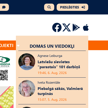
PIESLĒGTIES
OJEKTI
DOMAS UN VIEDOKĻI
Agnese Leiburga
Latviešu sievietes
“parastais” 101 darbiņš
19:46, 6. Aug, 2026
Iveta Rozentāle
Piebalgā sākās, Valmierā
turpinās
15:07, 5. Aug, 2026