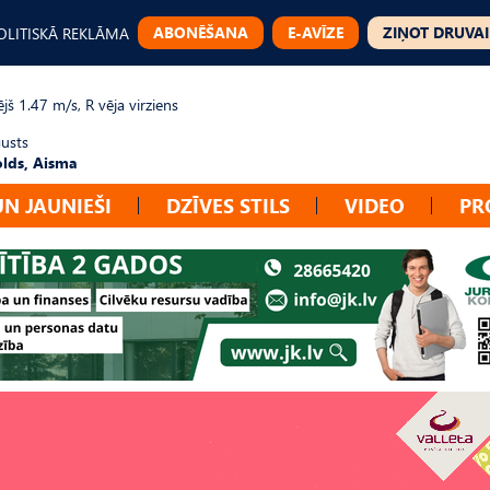
ABONĒŠANA
E-AVĪZE
ZIŅOT DRUVAI
OLITISKĀ REKLĀMA
jš 1.47 m/s, R vēja virziens
gusts
lds, Aisma
UN JAUNIEŠI
DZĪVES STILS
VIDEO
PR