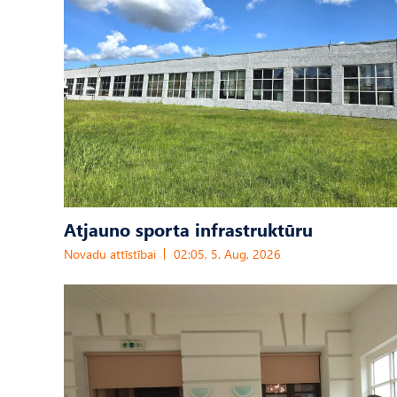
Atjauno sporta infrastruktūru
Novadu attīstībai
02:05, 5. Aug, 2026