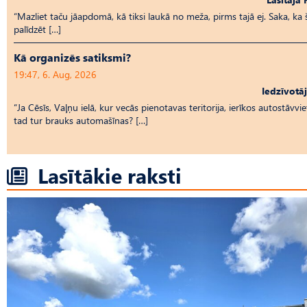
“Mazliet taču jāapdomā, kā tiksi laukā no meža, pirms tajā ej. Saka, ka
palīdzēt […]
Kā organizēs satiksmi?
19:47, 6. Aug, 2026
Iedzīvotā
“Ja Cēsīs, Vaļņu ielā, kur vecās pienotavas teritorija, ierīkos autostāvvie
tad tur brauks automašīnas? […]
Lasītākie raksti