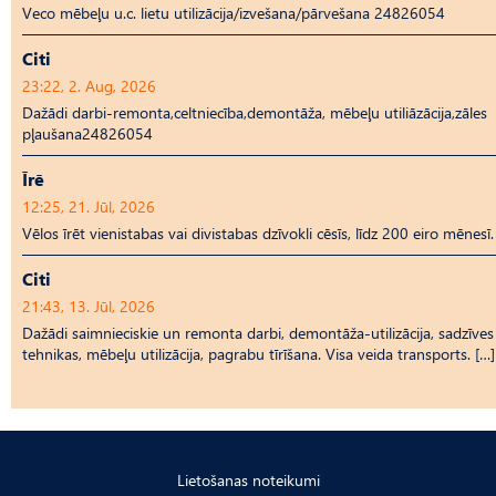
Veco mēbeļu u.c. lietu utilizācija/izvešana/pārvešana 24826054
Citi
23:22, 2. Aug, 2026
Dažādi darbi-remonta,celtniecība,demontāža, mēbeļu utiliāzācija,zāles
pļaušana24826054
Īrē
12:25, 21. Jūl, 2026
Vēlos īrēt vienistabas vai divistabas dzīvokli cēsīs, līdz 200 eiro mēnesī.
Citi
21:43, 13. Jūl, 2026
Dažādi saimnieciskie un remonta darbi, demontāža-utilizācija, sadzīves
tehnikas, mēbeļu utilizācija, pagrabu tīrīšana. Visa veida transports. […]
Lietošanas noteikumi