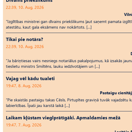
22:39, 10. Aug, 2026
Viln
“Izglītības ministrei gan dīvains priekšlikums ļaut saņemt pamata izglīt
atestātu, kaut gala eksāmens nav nokārtots. […]
Tikai pie notāra?
22:39, 10. Aug, 2026
“Ja bāriņtiesas vairs nesniegs notariālus pakalpojumus, kā izsakās jaun
tieslietu ministrs Smiltēns, lauku iedzīvotājiem un […]
Vajag vēl kādu tualeti
19:47, 8. Aug, 2026
Pastaigu cienītā
“Pie skaistās pastaigu takas Cēsīs, Pirtupītes graviņā tuvāk vajadzētu 
labierīcības. Īpaši jau karstā laikā […]
Laikam kļūstam vieglprātīgāki. Apmaldamies mežā
19:47, 7. Aug, 2026
Lasītāja 