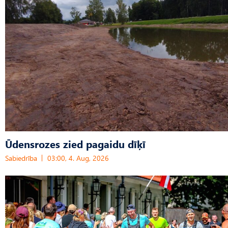
Ūdensrozes zied pagaidu dīķī
Sabiedrība
03:00, 4. Aug, 2026