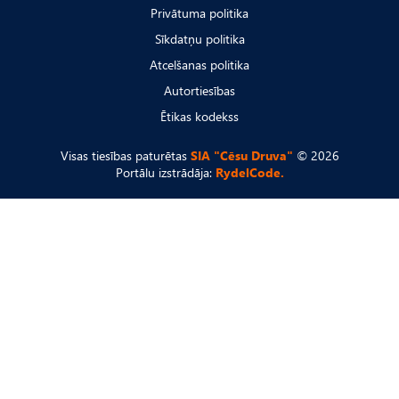
Privātuma politika
Sīkdatņu politika
Atcelšanas politika
Autortiesības
Ētikas kodekss
Visas tiesības paturētas
SIA "Cēsu Druva"
© 2026
Portālu izstrādāja:
RydelCode.