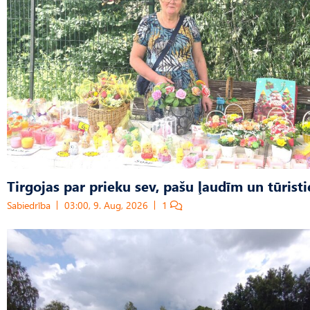
Tirgojas par prieku sev, pašu ļaudīm un tūrist
Sabiedrība
03:00, 9. Aug, 2026
1