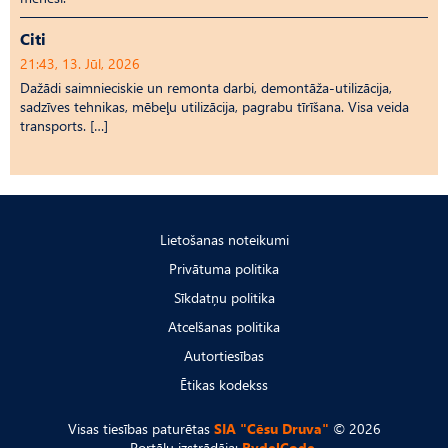
Citi
21:43, 13. Jūl, 2026
Dažādi saimnieciskie un remonta darbi, demontāža-utilizācija,
sadzīves tehnikas, mēbeļu utilizācija, pagrabu tīrīšana. Visa veida
transports. […]
Lietošanas noteikumi
Privātuma politika
Sīkdatņu politika
Atcelšanas politika
Autortiesības
Ētikas kodekss
Visas tiesības paturētas
SIA "Cēsu Druva"
© 2026
Portālu izstrādāja:
RydelCode.