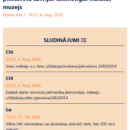
muzejs
Dzīves stils
19:21, 6. Aug, 2026
SLUDINĀJUMI
Citi
23:25, 2. Aug, 2026
Veco mēbeļu u.c. lietu utilizācija/izvešana/pārvešana 24826054
Citi
23:22, 2. Aug, 2026
Dažādi darbi-remonta,celtniecība,demontāža, mēbeļu
utiliāzācija,zāles pļaušana24826054
Īrē
12:25, 21. Jūl, 2026
Vēlos īrēt vienistabas vai divistabas dzīvokli cēsīs, līdz 200 eiro
mēnesī.