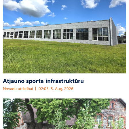
Atjauno sporta infrastruktūru
Novadu attīstībai
02:05, 5. Aug, 2026