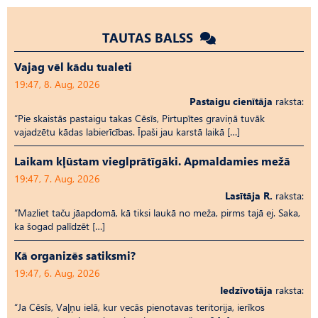
TAUTAS BALSS
Vajag vēl kādu tualeti
19:47, 8. Aug, 2026
Pastaigu cienītāja
raksta:
“Pie skaistās pastaigu takas Cēsīs, Pirtupītes graviņā tuvāk
vajadzētu kādas labierīcības. Īpaši jau karstā laikā […]
Laikam kļūstam vieglprātīgāki. Apmaldamies mežā
19:47, 7. Aug, 2026
Lasītāja R.
raksta:
“Mazliet taču jāapdomā, kā tiksi laukā no meža, pirms tajā ej. Saka,
ka šogad palīdzēt […]
Kā organizēs satiksmi?
19:47, 6. Aug, 2026
Iedzīvotāja
raksta:
“Ja Cēsīs, Vaļņu ielā, kur vecās pienotavas teritorija, ierīkos