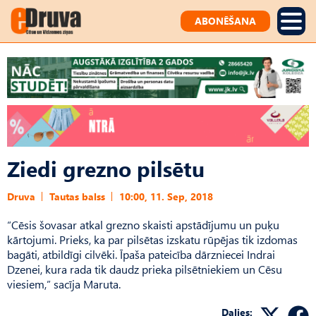
ABONĒŠANA
Ziedi grezno pilsētu
Druva
Tautas balss
10:00, 11. Sep, 2018
“Cēsis šovasar atkal grezno skaisti apstādījumu un puķu
kārtojumi. Prieks, ka par pilsētas izskatu rūpējas tik izdomas
bagāti, atbildīgi cilvēki. Īpaša pateicība dārzniecei Indrai
Dzenei, kura rada tik daudz prieka pilsētniekiem un Cēsu
viesiem,” sacīja Maruta.
Dalies: