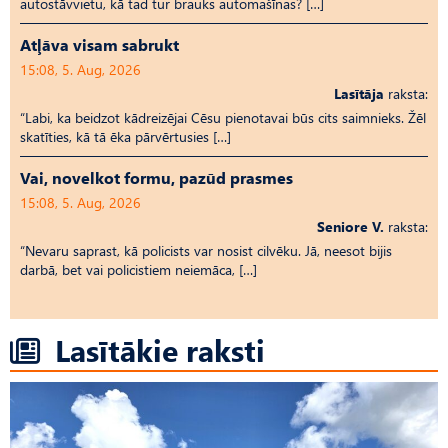
autostāvvietu, kā tad tur brauks automašīnas? […]
Atļāva visam sabrukt
15:08, 5. Aug, 2026
Lasītāja
raksta:
“Labi, ka beidzot kādreizējai Cēsu pienotavai būs cits saimnieks. Žēl
skatīties, kā tā ēka pārvērtusies […]
Vai, novelkot formu, pazūd prasmes
15:08, 5. Aug, 2026
Seniore V.
raksta:
“Nevaru saprast, kā policists var nosist cilvēku. Jā, neesot bijis
darbā, bet vai policistiem neiemāca, […]
Lasītākie raksti