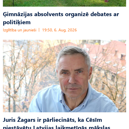
Ģimnāzijas absolvents organizē debates ar
politiķiem
Izglītība un jaunieši
19:50, 6. Aug, 2026
Juris Žagars ir pārliecināts, ka Cēsīm
piestāvētu Latvijas laikmetīgās mākslas