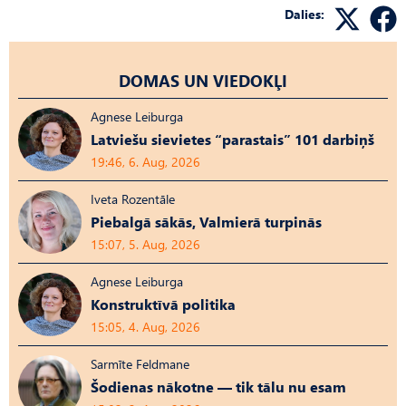
Dalies:
DOMAS UN VIEDOKĻI
Agnese Leiburga
Latviešu sievietes “parastais” 101 darbiņš
19:46, 6. Aug, 2026
Iveta Rozentāle
Piebalgā sākās, Valmierā turpinās
15:07, 5. Aug, 2026
Agnese Leiburga
Konstruktīvā politika
15:05, 4. Aug, 2026
Sarmīte Feldmane
Šodienas nākotne — tik tālu nu esam