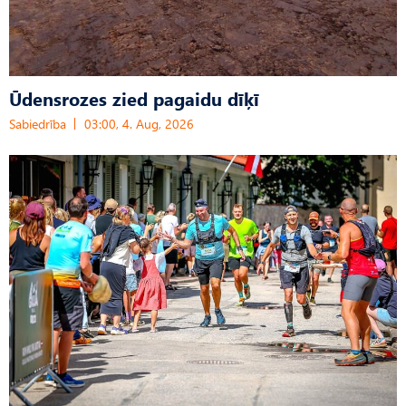
Ūdensrozes zied pagaidu dīķī
Sabiedrība
03:00, 4. Aug, 2026