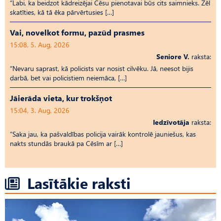
“Labi, ka beidzot kādreizējai Cēsu pienotavai būs cits saimnieks. Žēl
skatīties, kā tā ēka pārvērtusies […]
Vai, novelkot formu, pazūd prasmes
15:08, 5. Aug, 2026
Seniore V.
raksta:
“Nevaru saprast, kā policists var nosist cilvēku. Jā, neesot bijis
darbā, bet vai policistiem neiemāca, […]
Jāierāda vieta, kur trokšņot
15:04, 3. Aug, 2026
Iedzīvotāja
raksta:
“Saka jau, ka pašvaldības policija vairāk kontrolē jauniešus, kas
nakts stundās braukā pa Cēsīm ar […]
Lasītākie raksti