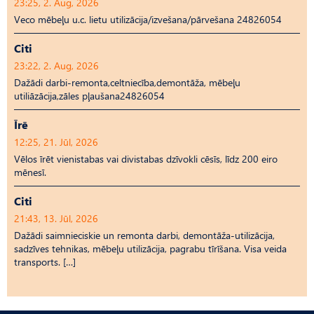
23:25, 2. Aug, 2026
Veco mēbeļu u.c. lietu utilizācija/izvešana/pārvešana 24826054
Citi
23:22, 2. Aug, 2026
Dažādi darbi-remonta,celtniecība,demontāža, mēbeļu
utiliāzācija,zāles pļaušana24826054
Īrē
12:25, 21. Jūl, 2026
Vēlos īrēt vienistabas vai divistabas dzīvokli cēsīs, līdz 200 eiro
mēnesī.
Citi
21:43, 13. Jūl, 2026
Dažādi saimnieciskie un remonta darbi, demontāža-utilizācija,
sadzīves tehnikas, mēbeļu utilizācija, pagrabu tīrīšana. Visa veida
transports. […]