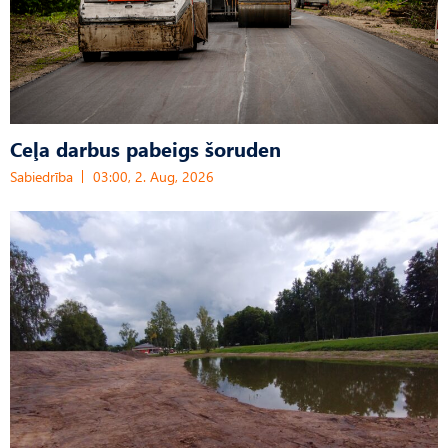
Ceļa darbus pabeigs šoruden
Sabiedrība
03:00, 2. Aug, 2026