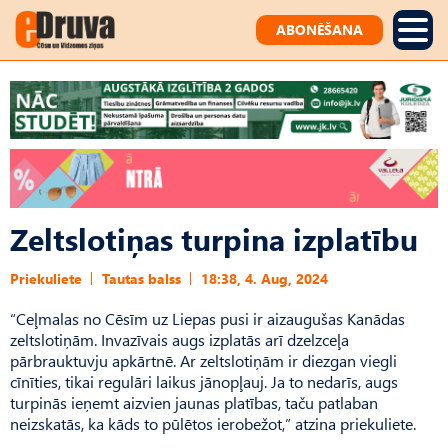
ABONĒŠANA
Zeltslotiņas turpina izplatību
Priekuliete
Tautas balss
18:38, 4. Aug, 2024
“Ceļmalas no Cēsīm uz Liepas pusi ir aizaugušas Kanādas
zeltslotiņām. Invazīvais augs izplatās arī dzelzceļa
pārbrauktuvju apkārtnē. Ar zeltslotiņām ir diezgan viegli
cīnīties, tikai regulāri laikus jānopļauj. Ja to nedarīs, augs
turpinās ieņemt aizvien jaunas platības, taču patlaban
neizskatās, ka kāds to pūlētos ierobežot,” atzina priekuliete.