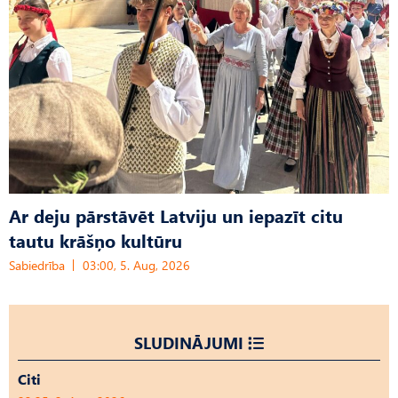
Ar deju pārstāvēt Latviju un iepazīt citu
tautu krāšņo kultūru
Sabiedrība
03:00, 5. Aug, 2026
SLUDINĀJUMI
Citi