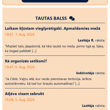
TAUTAS BALSS
Laikam kļūstam vieglprātīgāki. Apmaldamies mežā
19:47, 7. Aug, 2026
Lasītāja R.
raksta:
“Mazliet taču jāapdomā, kā tiksi laukā no meža, pirms tajā ej. Saka,
ka šogad palīdzēt […]
Kā organizēs satiksmi?
19:47, 6. Aug, 2026
Iedzīvotāja
raksta:
“Ja Cēsīs, Vaļņu ielā, kur vecās pienotavas teritorija, ierīkos
autostāvvietu, kā tad tur brauks automašīnas? […]
Atļāva visam sabrukt
15:08, 5. Aug, 2026
Lasītāja
raksta: