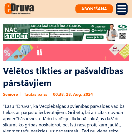
ABONĒŠANA
Vēlētos tikties ar pašvaldības
pārstāvjiem
Seniore
Tautas balss
00:38, 28. Aug, 2024
“Lasu “Druvā”, ka Vecpiebalgas apvienības pārvaldes vadība
tiekas ar pagastu iedzīvotājiem. Gribētu, lai arī citās novada
apvienībās ieviestu tādu tradīciju. Ikdienā sakrājas dažādi
sīkumi, ko gribas noskaidrot, bet īsti nesaproti, kam jautāt,
vienmēr taču neskriesi uz pagastmāju. Tad nu vienā reizē