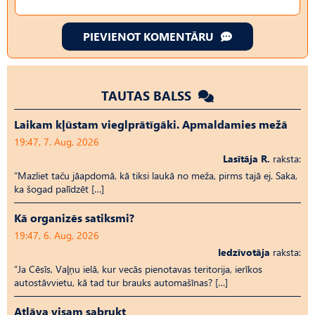
PIEVIENOT KOMENTĀRU
TAUTAS BALSS
Laikam kļūstam vieglprātīgāki. Apmaldamies mežā
19:47, 7. Aug, 2026
Lasītāja R.
raksta:
“Mazliet taču jāapdomā, kā tiksi laukā no meža, pirms tajā ej. Saka,
ka šogad palīdzēt […]
Kā organizēs satiksmi?
19:47, 6. Aug, 2026
Iedzīvotāja
raksta:
“Ja Cēsīs, Vaļņu ielā, kur vecās pienotavas teritorija, ierīkos
autostāvvietu, kā tad tur brauks automašīnas? […]
Atļāva visam sabrukt