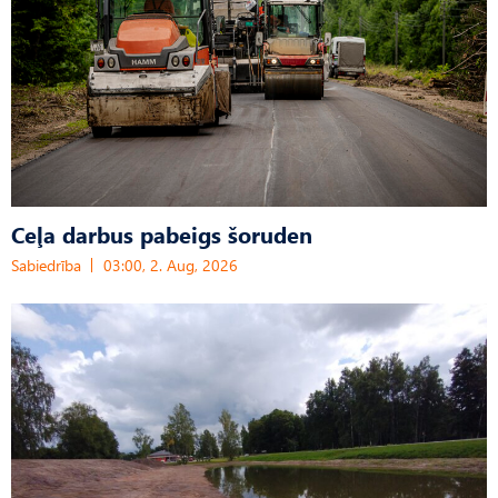
Ceļa darbus pabeigs šoruden
Sabiedrība
03:00, 2. Aug, 2026