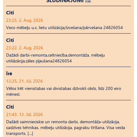
Citi
23:25, 2. Aug, 2026
Veco mēbeļu u.c. lietu utilizācija/izvešana/pārvešana 24826054
Citi
23:22, 2. Aug, 2026
Dažādi darbi-remonta,celtniecība,demontāža, mēbeļu
utiliāzācija,zāles pļaušana24826054
Īrē
12:25, 21. Jūl, 2026
Vēlos īrēt vienistabas vai divistabas dzīvokli cēsīs, līdz 200 eiro
mēnesī.
Citi
21:43, 13. Jūl, 2026
Dažādi saimnieciskie un remonta darbi, demontāža-utilizācija,
sadzīves tehnikas, mēbeļu utilizācija, pagrabu tīrīšana. Visa veida
transports. […]