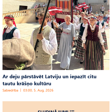
Ar deju pārstāvēt Latviju un iepazīt citu
tautu krāšņo kultūru
Sabiedrība
03:00, 5. Aug, 2026
SLUDINĀJUMI