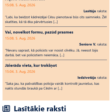
15:08, 5. Aug, 2026
Lasītāja
raksta:
“Labi, ka beidzot kādreizējai Cēsu pienotavai būs cits saimnieks. Žēl
skatīties, kā tā ēka pārvērtusies […]
Vai, novelkot formu, pazūd prasmes
15:08, 5. Aug, 2026
Seniore V.
raksta:
“Nevaru saprast, kā policists var nosist cilvēku. Jā, neesot bijis
darbā, bet vai policistiem neiemāca, […]
Jāierāda vieta, kur trokšņot
15:04, 3. Aug, 2026
Iedzīvotāja
raksta:
“Saka jau, ka pašvaldības policija vairāk kontrolē jauniešus, kas
nakts stundās braukā pa Cēsīm ar […]
Lasītākie raksti