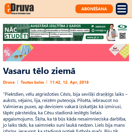
ABONĒŠANA
Vasaru tēlo ziemā
Druva
Tautas balss
11:42, 12. Apr, 2018
“Piektdien, vēlu atgriežoties Cēsīs, bija sevišķi draņķīgs laiks –
auksts, vējains, lija, reizēm puteņoja. Pilsēta, iebraucot no
Valmieras puses, ap deviņiem vakarā izskatījās kā izmirusi,
tāpēc pārsteidza, ka Cēsu stadionā ieslēgts lielais
apgaismojums. Šķita, ka tā būs kāda nesaimnieciska darbība,
jo laiks tāds, ka saimnieks suni laukā nedzen. Liels bija mans
izbrīns, ieraugot, ka stadionā notiek futbola mačs. Biju tik