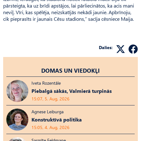
pārsteigta, ka uz brīdi apstājos, lai pārliecinātos, ka acis mani
neviļ. Vīri, kas spēlēja, neizskatījās nekādi jaunie. Apbrīnoju,
cik pieprasīts ir jaunais Cēsu stadions,” sacīja cēsniece Maija.
Dalies:
DOMAS UN VIEDOKĻI
Iveta Rozentāle
Piebalgā sākās, Valmierā turpinās
15:07, 5. Aug, 2026
Agnese Leiburga
Konstruktīvā politika
15:05, 4. Aug, 2026
Sarmīte Feldmane