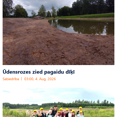
Ūdensrozes zied pagaidu dīķī
Sabiedrība
03:00, 4. Aug, 2026