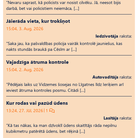
“Nevaru saprast, kā policists var nosist cilvēku. Jā, neesot bijis
darbā, bet vai policistiem neiemāca, […]
Jāierāda vieta, kur trokšņot
15:04, 3. Aug, 2026
Iedzīvotāja
raksta:
“Saka jau, ka pašvaldības policija vairāk kontrolē jauniešus, kas
nakts stundās braukā pa Cēsīm ar […]
Vajadzīga ātruma kontrole
15:04, 2. Aug, 2026
Autovadītājs
raksta:
“Pēdējais laiks uz Vid­ze­mes šosejas no Līgatnes līdz Ieriķiem arī
ieviest ātruma kontroles posmu. Citādi […]
Kur rodas vai pazūd ūdens
13:24, 27. Jūl, 2026
1
Lasītājs
raksta:
“Kā tas nākas, ka man dzīvoklī ūdens skaitītājs rāda nepilnu
kubikmetru patērētā ūdens, bet rēķinā […]