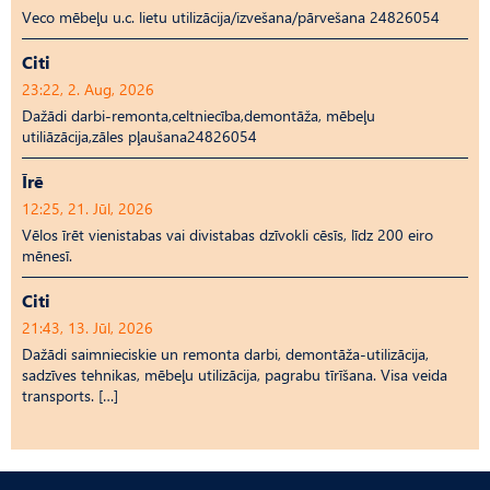
Veco mēbeļu u.c. lietu utilizācija/izvešana/pārvešana 24826054
Citi
23:22, 2. Aug, 2026
Dažādi darbi-remonta,celtniecība,demontāža, mēbeļu
utiliāzācija,zāles pļaušana24826054
Īrē
12:25, 21. Jūl, 2026
Vēlos īrēt vienistabas vai divistabas dzīvokli cēsīs, līdz 200 eiro
mēnesī.
Citi
21:43, 13. Jūl, 2026
Dažādi saimnieciskie un remonta darbi, demontāža-utilizācija,
sadzīves tehnikas, mēbeļu utilizācija, pagrabu tīrīšana. Visa veida
transports. […]