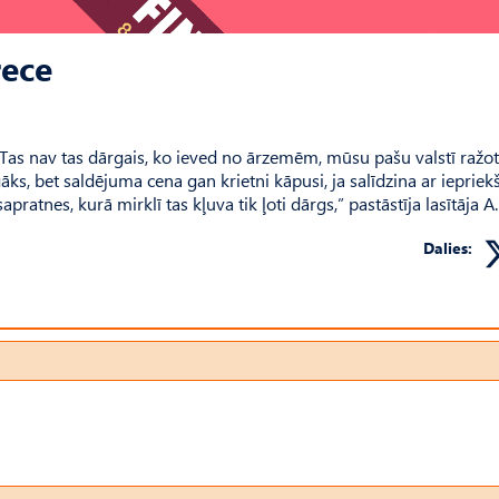
rece
 Tas nav tas dārgais, ko ieved no ārzemēm, mūsu pašu valstī ražot
āks, bet saldējuma cena gan krietni kāpusi, ja salīdzina ar iepriek
tnes, kurā mirklī tas kļuva tik ļoti dārgs,” pastāstīja lasītāja A.
Dalies: