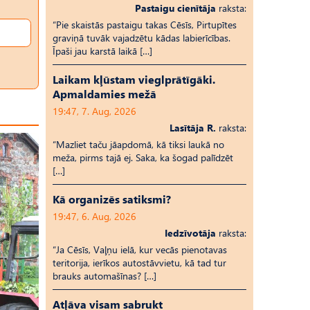
Pastaigu cienītāja
raksta:
“Pie skaistās pastaigu takas Cēsīs, Pirtupītes
graviņā tuvāk vajadzētu kādas labierīcības.
Īpaši jau karstā laikā […]
Laikam kļūstam vieglprātīgāki.
Apmaldamies mežā
19:47, 7. Aug, 2026
Lasītāja R.
raksta:
“Mazliet taču jāapdomā, kā tiksi laukā no
meža, pirms tajā ej. Saka, ka šogad palīdzēt
[…]
Kā organizēs satiksmi?
19:47, 6. Aug, 2026
Iedzīvotāja
raksta:
“Ja Cēsīs, Vaļņu ielā, kur vecās pienotavas
teritorija, ierīkos autostāvvietu, kā tad tur
brauks automašīnas? […]
Atļāva visam sabrukt