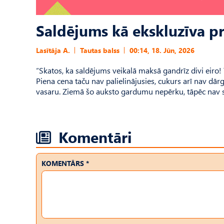
Saldējums kā ekskluzīva p
Lasītāja A.
Tautas balss
00:14, 18. Jūn, 2026
“Skatos, ka saldējums veikalā maksā gandrīz divi eiro!
Piena cena taču nav palielinājusies, cukurs arī nav dārg
vasaru. Ziemā šo auksto gardumu nepērku, tāpēc nav sapra
Komentāri
KOMENTĀRS *