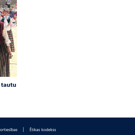
 tautu
ortiesības
Ētikas kodekss