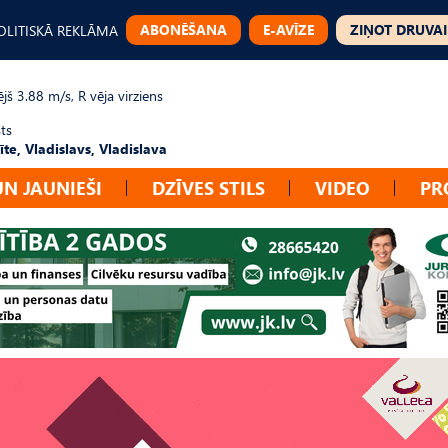
ABONĒŠANA
E-AVĪZE
ZIŅOT DRUVAI
OLITISKĀ REKLĀMA
jš 3.88 m/s, R vēja virziens
ts
te, Vladislavs, Vladislava
UN JAUNIEŠI
DZĪVES STILS
VIDEO
PR