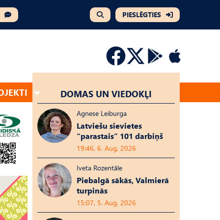
PIESLĒGTIES
OJEKTI
DOMAS UN VIEDOKĻI
Agnese Leiburga
Latviešu sievietes
“parastais” 101 darbiņš
19:46, 6. Aug, 2026
Iveta Rozentāle
Piebalgā sākās, Valmierā
turpinās
15:07, 5. Aug, 2026