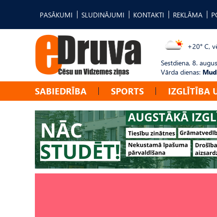
PASĀKUMI
SLUDINĀJUMI
KONTAKTI
REKLĀMA
P
+20° C, vē
Sestdiena, 8. augus
Vārda dienas:
Mudī
SABIEDRĪBA
SPORTS
IZGLĪTĪBA 