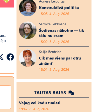
Agnese Leiburga
Konstruktīvā politika
15:05, 4. Aug, 2026
Sarmīte Feldmane
Šodienas nākotne — tik
ais.
tālu nu esam
šējo
15:02, 3. Aug, 2026
Sallija Benfelde
Cik mēs viens par otru
zinām?
15:01, 2. Aug, 2026
TAUTAS BALSS
Vajag vēl kādu tualeti
19:47, 8. Aug, 2026