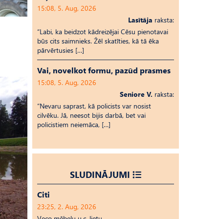
15:08, 5. Aug, 2026
Lasītāja
raksta:
“Labi, ka beidzot kādreizējai Cēsu pienotavai
būs cits saimnieks. Žēl skatīties, kā tā ēka
pārvērtusies […]
Vai, novelkot formu, pazūd prasmes
15:08, 5. Aug, 2026
Seniore V.
raksta:
“Nevaru saprast, kā policists var nosist
cilvēku. Jā, neesot bijis darbā, bet vai
policistiem neiemāca, […]
SLUDINĀJUMI
Citi
23:25, 2. Aug, 2026
Veco mēbeļu u.c. lietu