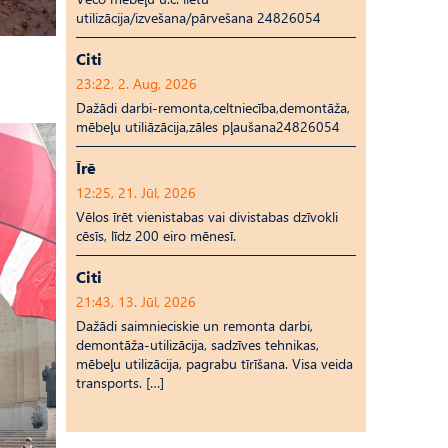
utilizācija/izvešana/pārvešana 24826054
Citi
23:22, 2. Aug, 2026
Dažādi darbi-remonta,celtniecība,demontāža,
mēbeļu utiliāzācija,zāles pļaušana24826054
Īrē
12:25, 21. Jūl, 2026
Vēlos īrēt vienistabas vai divistabas dzīvokli
cēsīs, līdz 200 eiro mēnesī.
Citi
21:43, 13. Jūl, 2026
Dažādi saimnieciskie un remonta darbi,
demontāža-utilizācija, sadzīves tehnikas,
mēbeļu utilizācija, pagrabu tīrīšana. Visa veida
transports. […]