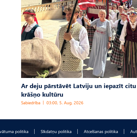
Ar deju pārstāvēt Latviju un iepazīt citu
krāšņo kultūru
Sabiedrība
03:00, 5. Aug, 2026
ivātuma politika
Sīkdatņu politika
Atcelšanas politika
Aut