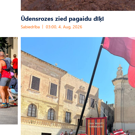
Ūdensrozes zied pagaidu dīķī
Sabiedrība
03:00, 4. Aug, 2026