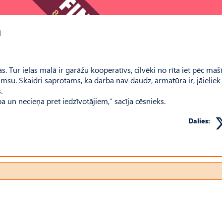
m
nas. Tur ielas malā ir garāžu kooperatīvs, cilvēki no rīta iet pēc maš
tumsu. Skaidri saprotams, ka darba nav daudz, armatūra ir, jāieliek
.
a un necieņa pret iedzīvotājiem,” sacīja cēsnieks.
Dalies: