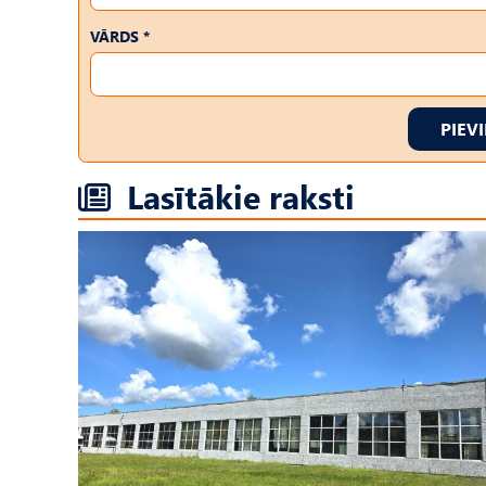
VĀRDS *
PIEV
Lasītākie raksti