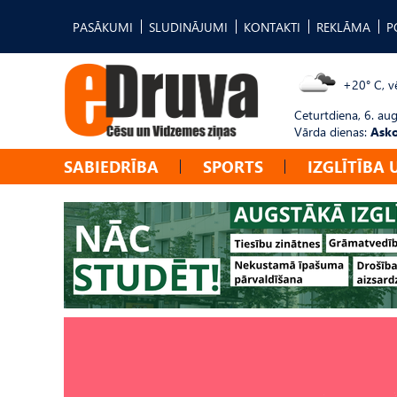
PASĀKUMI
SLUDINĀJUMI
KONTAKTI
REKLĀMA
P
+20° C, vē
Ceturtdiena, 6. au
Vārda dienas:
Asko
SABIEDRĪBA
SPORTS
IZGLĪTĪBA 