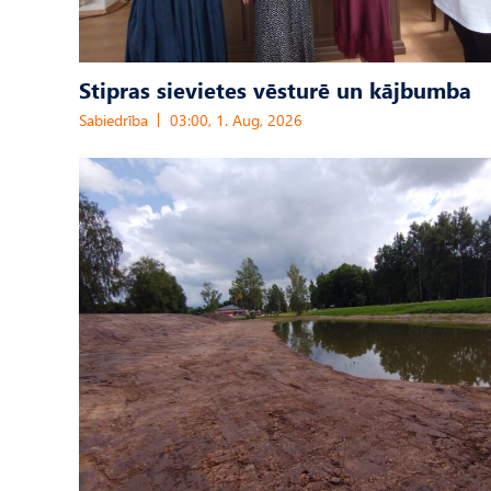
Stipras sievietes vēsturē un kājbumba
Sabiedrība
03:00, 1. Aug, 2026