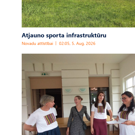
Atjauno sporta infrastruktūru
Novadu attīstībai
02:05, 5. Aug, 2026