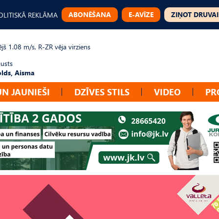
ABONĒŠANA
E-AVĪZE
ZIŅOT DRUVAI
OLITISKĀ REKLĀMA
jš 1.08 m/s, R-ZR vēja virziens
gusts
lds, Aisma
UN JAUNIEŠI
DZĪVES STILS
VIDEO
PR