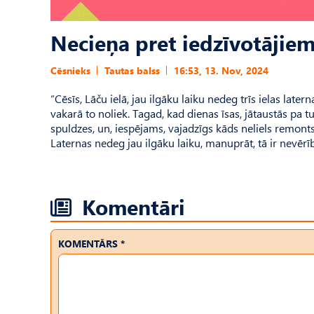
Necieņa pret iedzīvotājie
Cēsnieks
Tautas balss
16:53, 13. Nov, 2024
“Cēsīs, Lāču ielā, jau ilgāku laiku nedeg trīs ielas later
vakarā to noliek. Tagad, kad dienas īsas, jātaustās pa 
spuldzes, un, iespējams, vajadzīgs kāds neliels remonts
Laternas nedeg jau ilgāku laiku, manuprāt, tā ir nevērīb
Komentāri
KOMENTĀRS *