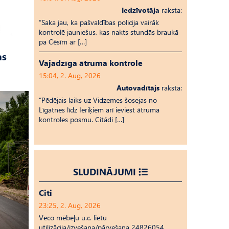
Iedzīvotāja
raksta:
“Saka jau, ka pašvaldības policija vairāk
kontrolē jauniešus, kas nakts stundās braukā
pa Cēsīm ar […]
as
Vajadzīga ātruma kontrole
15:04, 2. Aug, 2026
Autovadītājs
raksta:
“Pēdējais laiks uz Vid­ze­mes šosejas no
Līgatnes līdz Ieriķiem arī ieviest ātruma
kontroles posmu. Citādi […]
SLUDINĀJUMI
Citi
23:25, 2. Aug, 2026
Veco mēbeļu u.c. lietu
utilizācija/izvešana/pārvešana 24826054