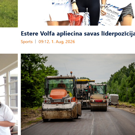
Estere Volfa apliecina savas līderpozīcij
Sports
09:12, 1. Aug, 2026