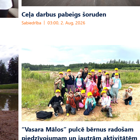
Ceļa darbus pabeigs šoruden
Sabiedrība
03:00, 2. Aug, 2026
“Vasara Mālos” pulcē bērnus radošam
piedzīvojumam un jautrām aktivitātēm