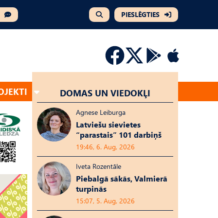
PIESLĒGTIES
OJEKTI
DOMAS UN VIEDOKĻI
Agnese Leiburga
Latviešu sievietes
“parastais” 101 darbiņš
19:46, 6. Aug, 2026
Iveta Rozentāle
Piebalgā sākās, Valmierā
turpinās
15:07, 5. Aug, 2026