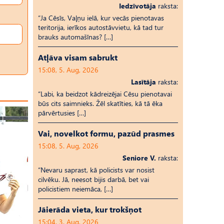
Iedzīvotāja
raksta:
“Ja Cēsīs, Vaļņu ielā, kur vecās pienotavas
teritorija, ierīkos autostāvvietu, kā tad tur
brauks automašīnas? […]
Atļāva visam sabrukt
15:08, 5. Aug, 2026
Lasītāja
raksta:
“Labi, ka beidzot kādreizējai Cēsu pienotavai
būs cits saimnieks. Žēl skatīties, kā tā ēka
pārvērtusies […]
Vai, novelkot formu, pazūd prasmes
15:08, 5. Aug, 2026
Seniore V.
raksta:
“Nevaru saprast, kā policists var nosist
cilvēku. Jā, neesot bijis darbā, bet vai
policistiem neiemāca, […]
Jāierāda vieta, kur trokšņot
15:04, 3. Aug, 2026