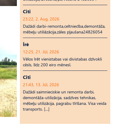
Citi
23:22, 2. Aug, 2026
Dažādi darbi-remonta,celtniecība,demontāža,
mēbeļu utiliāzācija,zāles pļaušana24826054
Īrē
12:25, 21. Jūl, 2026
Vēlos īrēt vienistabas vai divistabas dzīvokli
cēsīs, līdz 200 eiro mēnesī.
Citi
21:43, 13. Jūl, 2026
Dažādi saimnieciskie un remonta darbi,
demontāža-utilizācija, sadzīves tehnikas,
mēbeļu utilizācija, pagrabu tīrīšana. Visa veida
transports. […]