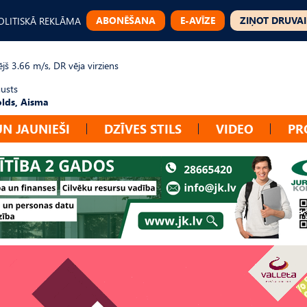
ABONĒŠANA
E-AVĪZE
ZIŅOT DRUVAI
OLITISKĀ REKLĀMA
jš 3.66 m/s, DR vēja virziens
gusts
lds, Aisma
UN JAUNIEŠI
DZĪVES STILS
VIDEO
PR