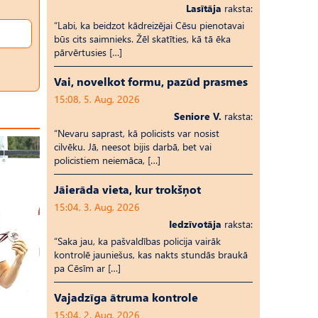
Lasītāja
raksta:
“Labi, ka beidzot kādreizējai Cēsu pienotavai
būs cits saimnieks. Žēl skatīties, kā tā ēka
pārvērtusies […]
Vai, novelkot formu, pazūd prasmes
15:08, 5. Aug, 2026
Seniore V.
raksta:
“Nevaru saprast, kā policists var nosist
cilvēku. Jā, neesot bijis darbā, bet vai
policistiem neiemāca, […]
Jāierāda vieta, kur trokšņot
15:04, 3. Aug, 2026
Iedzīvotāja
raksta:
“Saka jau, ka pašvaldības policija vairāk
kontrolē jauniešus, kas nakts stundās braukā
pa Cēsīm ar […]
Vajadzīga ātruma kontrole
15:04, 2. Aug, 2026