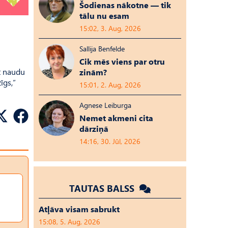
Šodienas nākotne — tik
tālu nu esam
15:02, 3. Aug, 2026
Sallija Benfelde
Cik mēs viens par otru
t naudu
zinām?
īgs,”
15:01, 2. Aug, 2026
Agnese Leiburga
Nemet akmeni cita
dārziņā
14:16, 30. Jūl, 2026
TAUTAS BALSS
Atļāva visam sabrukt
15:08, 5. Aug, 2026