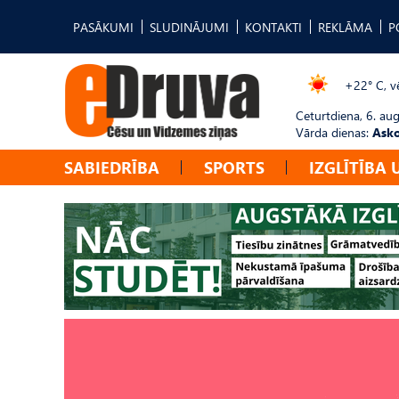
PASĀKUMI
SLUDINĀJUMI
KONTAKTI
REKLĀMA
P
+22° C, vē
Ceturtdiena, 6. au
Vārda dienas:
Asko
SABIEDRĪBA
SPORTS
IZGLĪTĪBA 