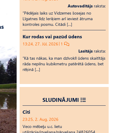
Autovadītājs
raksta:
“Pēdējais laiks uz Vid­ze­mes šosejas no
Līgatnes līdz Ieriķiem arī ieviest ātruma
kontroles posmu. Citādi […]
as
Kur rodas vai pazūd ūdens
13:24, 27. Jūl, 2026
1
Lasītājs
raksta:
“Kā tas nākas, ka man dzīvoklī ūdens skaitītājs
rāda nepilnu kubikmetru patērētā ūdens, bet
rēķinā […]
SLUDINĀJUMI
Citi
23:25, 2. Aug, 2026
Veco mēbeļu u.c. lietu
utilizācija/izvešana/pārvešana 24826054