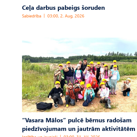
Ceļa darbus pabeigs šoruden
Sabiedrība
03:00, 2. Aug, 2026
“Vasara Mālos” pulcē bērnus radošam
piedzīvojumam un jautrām aktivitātēm
Izglītība un jaunieši
03:00, 31. Jūl, 2026