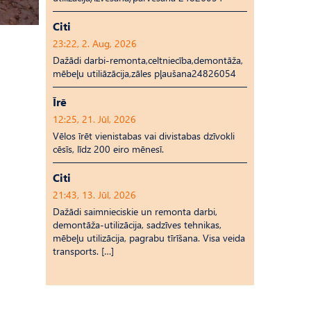
Citi
23:22, 2. Aug, 2026
Dažādi darbi-remonta,celtniecība,demontāža,
mēbeļu utiliāzācija,zāles pļaušana24826054
Īrē
12:25, 21. Jūl, 2026
Vēlos īrēt vienistabas vai divistabas dzīvokli
cēsīs, līdz 200 eiro mēnesī.
Citi
21:43, 13. Jūl, 2026
Dažādi saimnieciskie un remonta darbi,
demontāža-utilizācija, sadzīves tehnikas,
mēbeļu utilizācija, pagrabu tīrīšana. Visa veida
transports. […]