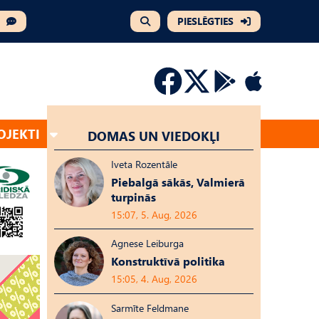
PIESLĒGTIES
OJEKTI
DOMAS UN VIEDOKĻI
Iveta Rozentāle
Piebalgā sākās, Valmierā
turpinās
15:07, 5. Aug, 2026
Agnese Leiburga
Konstruktīvā politika
15:05, 4. Aug, 2026
Sarmīte Feldmane