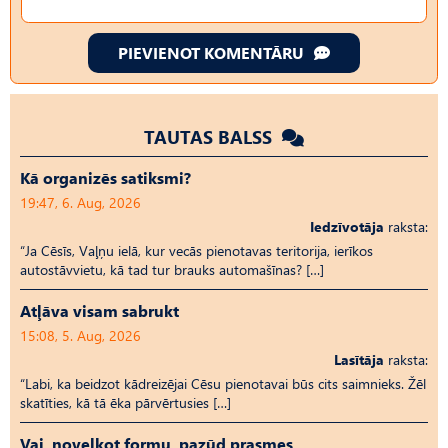
PIEVIENOT KOMENTĀRU
TAUTAS BALSS
Kā organizēs satiksmi?
19:47, 6. Aug, 2026
Iedzīvotāja
raksta:
“Ja Cēsīs, Vaļņu ielā, kur vecās pienotavas teritorija, ierīkos
autostāvvietu, kā tad tur brauks automašīnas? […]
Atļāva visam sabrukt
15:08, 5. Aug, 2026
Lasītāja
raksta:
“Labi, ka beidzot kādreizējai Cēsu pienotavai būs cits saimnieks. Žēl
skatīties, kā tā ēka pārvērtusies […]
Vai, novelkot formu, pazūd prasmes