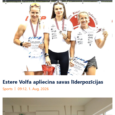
Estere Volfa apliecina savas līderpozīcijas
Sports
09:12, 1. Aug, 2026