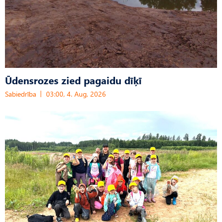
Ūdensrozes zied pagaidu dīķī
Sabiedrība
03:00, 4. Aug, 2026