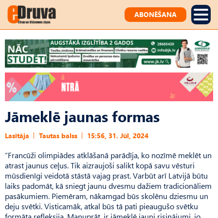
ABONĒŠANA
Jāmeklē jaunas formas
Lasītāja
Tautas balss
15:56, 31. Jūl, 2024
“Francūži olimpiādes atklāšanā parādīja, ko nozīmē meklēt un
atrast jaunus ceļus. Tik aizraujoši salikt kopā savu vēsturi
mūsdienīgi veidotā stāstā vajag prast. Varbūt arī Latvijā būtu
laiks padomāt, kā sniegt jaunu dvesmu dažiem tradicionāliem
pasākumiem. Piemēram, nākamgad būs skolēnu dziesmu un
deju svētki. Visticamāk, atkal būs tā pati pieaugušo svētku
formāta refleksija. Manuprāt, ir jāmeklē jauni risinājumi, jo