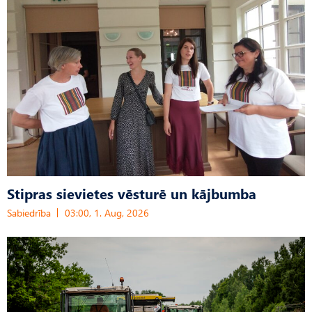
Stipras sievietes vēsturē un kājbumba
Sabiedrība
03:00, 1. Aug, 2026