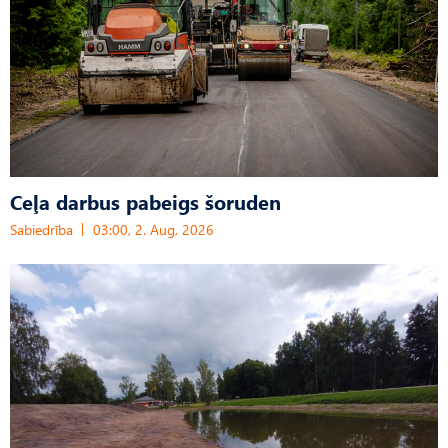
Ceļa darbus pabeigs šoruden
Sabiedrība
03:00, 2. Aug, 2026