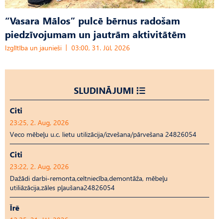
“Vasara Mālos” pulcē bērnus radošam
piedzīvojumam un jautrām aktivitātēm
Izglītība un jaunieši
03:00, 31. Jūl, 2026
SLUDINĀJUMI
Citi
23:25, 2. Aug, 2026
Veco mēbeļu u.c. lietu utilizācija/izvešana/pārvešana 24826054
Citi
23:22, 2. Aug, 2026
Dažādi darbi-remonta,celtniecība,demontāža, mēbeļu
utiliāzācija,zāles pļaušana24826054
Īrē