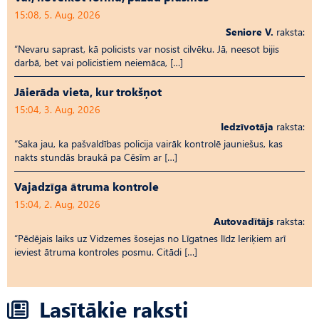
15:08, 5. Aug, 2026
Seniore V.
raksta:
“Nevaru saprast, kā policists var nosist cilvēku. Jā, neesot bijis
darbā, bet vai policistiem neiemāca, […]
Jāierāda vieta, kur trokšņot
15:04, 3. Aug, 2026
Iedzīvotāja
raksta:
“Saka jau, ka pašvaldības policija vairāk kontrolē jauniešus, kas
nakts stundās braukā pa Cēsīm ar […]
Vajadzīga ātruma kontrole
15:04, 2. Aug, 2026
Autovadītājs
raksta:
“Pēdējais laiks uz Vid­ze­mes šosejas no Līgatnes līdz Ieriķiem arī
ieviest ātruma kontroles posmu. Citādi […]
Lasītākie raksti