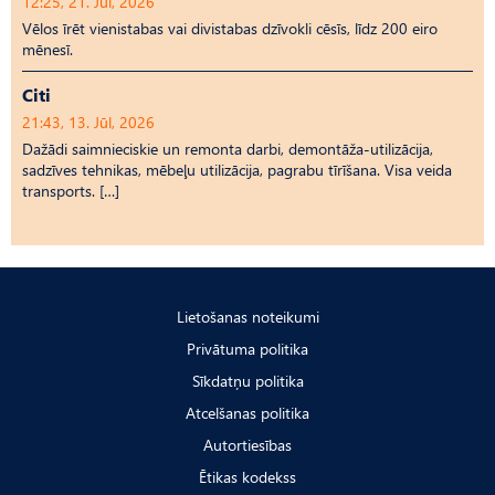
12:25, 21. Jūl, 2026
Vēlos īrēt vienistabas vai divistabas dzīvokli cēsīs, līdz 200 eiro
mēnesī.
Citi
21:43, 13. Jūl, 2026
Dažādi saimnieciskie un remonta darbi, demontāža-utilizācija,
sadzīves tehnikas, mēbeļu utilizācija, pagrabu tīrīšana. Visa veida
transports. […]
Lietošanas noteikumi
Privātuma politika
Sīkdatņu politika
Atcelšanas politika
Autortiesības
Ētikas kodekss