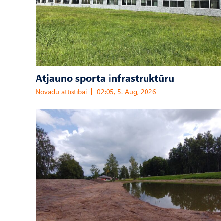
Atjauno sporta infrastruktūru
Novadu attīstībai
02:05, 5. Aug, 2026