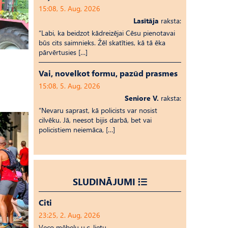
15:08, 5. Aug, 2026
Lasītāja
raksta:
“Labi, ka beidzot kādreizējai Cēsu pienotavai
būs cits saimnieks. Žēl skatīties, kā tā ēka
pārvērtusies […]
Vai, novelkot formu, pazūd prasmes
15:08, 5. Aug, 2026
Seniore V.
raksta:
“Nevaru saprast, kā policists var nosist
cilvēku. Jā, neesot bijis darbā, bet vai
policistiem neiemāca, […]
SLUDINĀJUMI
Citi
23:25, 2. Aug, 2026
Veco mēbeļu u.c. lietu