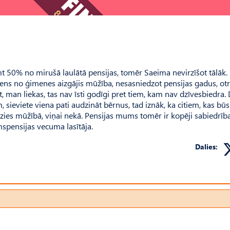
t 50% no mirušā laulātā pensijas, tomēr Saeima nevirzīšot tālāk.
 viens no ģimenes aizgājis mūžība, nesasniedzot pensijas gadus, ot
t, man liekas, tas nav īsti godīgi pret tiem, kam nav dzīvesbiedra.
 sieviete viena pati audzināt bērnus, tad iznāk, ka citiem, kas būs
 aizies mūžībā, viņai nekā. Pensijas mums tomēr ir kopēji sabiedrīb
rmspensijas vecuma lasītāja.
Dalies: