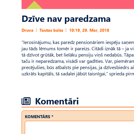
Dzīve nav paredzama
Druva
Tautas balss
10:19, 29. Mar, 2018
“Ierosinājumu, kas paredz pensionāriem iespēju saņem
jau tāds lēmums tomēr ir pareizs. Citādi iznāk tā – ja
tā dzīvot grūtāk, bet lielāku pensiju viņš nedabūs. Tāpa
taču ir neparedzama, visādi var gadīties. Var, piemēram,
precējušies, būs atbalsts pie pensijas, ja dzīvesbiedrs
uzkrāts kapitāls, tā sadalei jābūt taisnīgai,” sprieda pi
Komentāri
KOMENTĀRS *