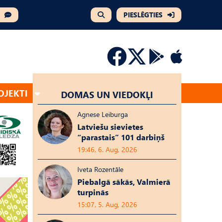
PIESLĒGTIES
OJEKTI
DOMAS UN VIEDOKĻI
Agnese Leiburga
Latviešu sievietes
“parastais” 101 darbiņš
19:46, 6. Aug, 2026
Iveta Rozentāle
Piebalgā sākās, Valmierā
turpinās
15:07, 5. Aug, 2026