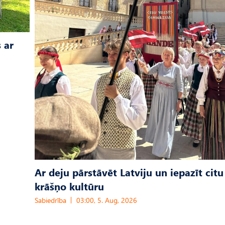
 ar
Ar deju pārstāvēt Latviju un iepazīt citu
krāšņo kultūru
Sabiedrība
03:00, 5. Aug, 2026