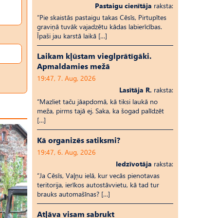
Pastaigu cienītāja
raksta:
“Pie skaistās pastaigu takas Cēsīs, Pirtupītes
graviņā tuvāk vajadzētu kādas labierīcības.
Īpaši jau karstā laikā […]
Laikam kļūstam vieglprātīgāki.
Apmaldamies mežā
19:47, 7. Aug, 2026
Lasītāja R.
raksta:
“Mazliet taču jāapdomā, kā tiksi laukā no
meža, pirms tajā ej. Saka, ka šogad palīdzēt
[…]
Kā organizēs satiksmi?
19:47, 6. Aug, 2026
Iedzīvotāja
raksta:
“Ja Cēsīs, Vaļņu ielā, kur vecās pienotavas
teritorija, ierīkos autostāvvietu, kā tad tur
brauks automašīnas? […]
Atļāva visam sabrukt