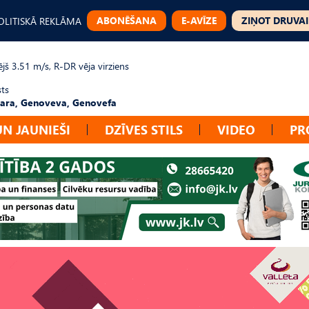
ABONĒŠANA
E-AVĪZE
ZIŅOT DRUVAI
OLITISKĀ REKLĀMA
jš 3.51 m/s, R-DR vēja virziens
sts
ara, Genoveva, Genovefa
UN JAUNIEŠI
DZĪVES STILS
VIDEO
PR