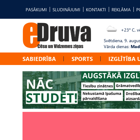
PASĀKUMI
SLUDINĀJUMI
KONTAKTI
REKLĀMA
P
+23° C, vē
Svētdiena, 9. augu
Vārda dienas:
Mad
SABIEDRĪBA
SPORTS
IZGLĪTĪBA 