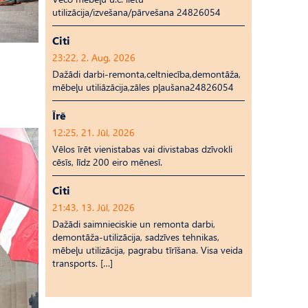
utilizācija/izvešana/pārvešana 24826054
Citi
23:22, 2. Aug, 2026
Dažādi darbi-remonta,celtniecība,demontāža,
mēbeļu utiliāzācija,zāles pļaušana24826054
Īrē
12:25, 21. Jūl, 2026
Vēlos īrēt vienistabas vai divistabas dzīvokli
cēsīs, līdz 200 eiro mēnesī.
Citi
21:43, 13. Jūl, 2026
Dažādi saimnieciskie un remonta darbi,
demontāža-utilizācija, sadzīves tehnikas,
mēbeļu utilizācija, pagrabu tīrīšana. Visa veida
transports. […]