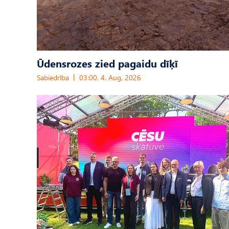
Ūdensrozes zied pagaidu dīķī
Sabiedrība
03:00, 4. Aug, 2026