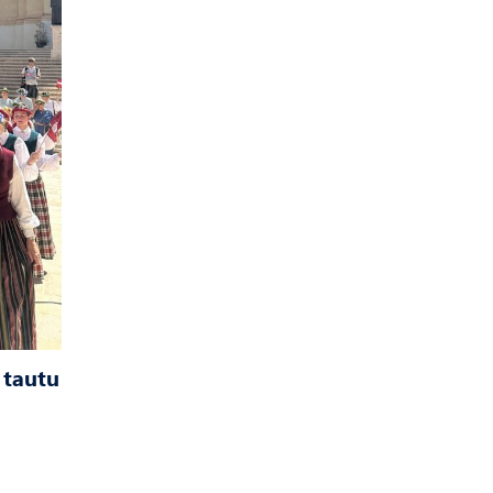
 tautu