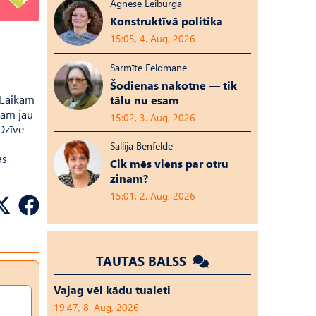
Agnese Leiburga
Konstruktīvā politika
15:05, 4. Aug, 2026
Sarmīte Feldmane
Šodienas nākotne — tik
 Laikam
tālu nu esam
ram jau
15:02, 3. Aug, 2026
 Dzīve
Sallija Benfelde
as
Cik mēs viens par otru
zinām?
15:01, 2. Aug, 2026
TAUTAS BALSS
Vajag vēl kādu tualeti
19:47, 8. Aug, 2026