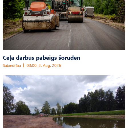
Ceļa darbus pabeigs šoruden
Sabiedrība
03:00, 2. Aug, 2026