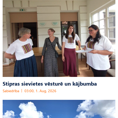
Stipras sievietes vēsturē un kājbumba
Sabiedrība
03:00, 1. Aug, 2026