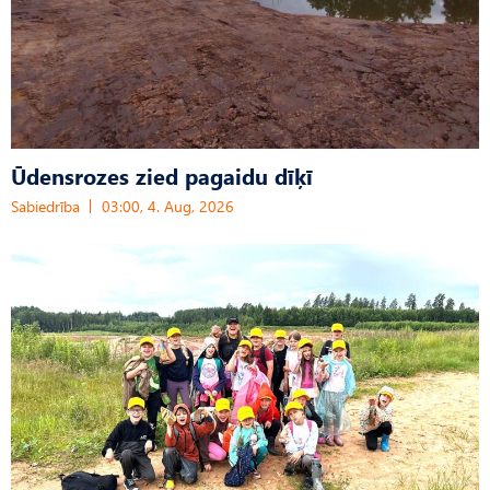
Ūdensrozes zied pagaidu dīķī
Sabiedrība
03:00, 4. Aug, 2026