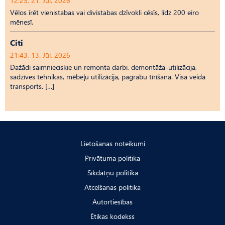
12:25, 21. Jūl, 2026
Vēlos īrēt vienistabas vai divistabas dzīvokli cēsīs, līdz 200 eiro
mēnesī.
Citi
21:43, 13. Jūl, 2026
Dažādi saimnieciskie un remonta darbi, demontāža-utilizācija,
sadzīves tehnikas, mēbeļu utilizācija, pagrabu tīrīšana. Visa veida
transports. […]
Lietošanas noteikumi
Privātuma politika
Sīkdatņu politika
Atcelšanas politika
Autortiesības
Ētikas kodekss