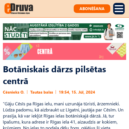
ABONĒŠANA
Botāniskais dārzs pilsētas
centrā
Cēsnieks O.
Tautas balss
19:54, 15. Jūl, 2024
“Gāju Cēsīs pa Rīgas ielu, mani uzrunāja tūristi, ārzemnieki.
Lūdza padomu, kā aizbraukt uz Līgatni, jautāja par Cēsīm. Un
prasīja, kā var iekļūt Rīgas ielas botāniskajā dārzā. Jā, tur
īpašums, kura adrese ir Rīgas iela 41, aizaudzis ar kokiem,
krūmiem. No ielas to nodala dēļu žogs, gājējus šī vieta