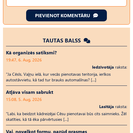
PIEVIENOT KOMENTĀRU
TAUTAS BALSS
Kā organizēs satiksmi?
19:47, 6. Aug, 2026
Iedzīvotāja
raksta:
“Ja Cēsīs, Vaļņu ielā, kur vecās pienotavas teritorija, ierīkos
autostāvvietu, kā tad tur brauks automašīnas? […]
Atļāva visam sabrukt
15:08, 5. Aug, 2026
Lasītāja
raksta:
“Labi, ka beidzot kādreizējai Cēsu pienotavai būs cits saimnieks. Žēl
skatīties, kā tā ēka pārvērtusies […]
Vai, novelkot formu, pazūd prasmes