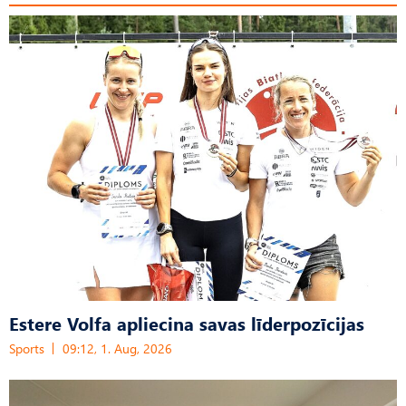
Estere Volfa apliecina savas līderpozīcijas
Sports
09:12, 1. Aug, 2026