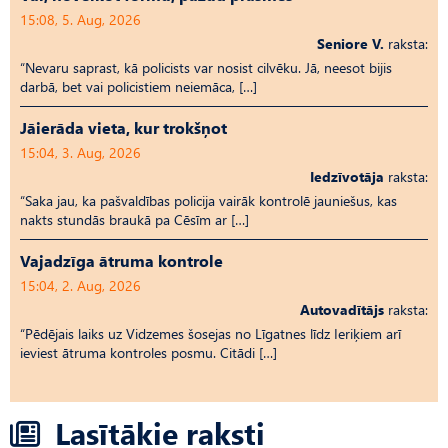
15:08, 5. Aug, 2026
Seniore V.
raksta:
“Nevaru saprast, kā policists var nosist cilvēku. Jā, neesot bijis
darbā, bet vai policistiem neiemāca, […]
Jāierāda vieta, kur trokšņot
15:04, 3. Aug, 2026
Iedzīvotāja
raksta:
“Saka jau, ka pašvaldības policija vairāk kontrolē jauniešus, kas
nakts stundās braukā pa Cēsīm ar […]
Vajadzīga ātruma kontrole
15:04, 2. Aug, 2026
Autovadītājs
raksta:
“Pēdējais laiks uz Vid­ze­mes šosejas no Līgatnes līdz Ieriķiem arī
ieviest ātruma kontroles posmu. Citādi […]
Lasītākie raksti