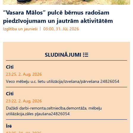
“Vasara Mālos” pulcē bērnus radošam
piedzīvojumam un jautrām aktivitātēm
Izglītība un jaunieši
03:00, 31. Jūl, 2026
SLUDINĀJUMI
Citi
23:25, 2. Aug, 2026
Veco mēbeļu u.c. lietu utilizācija/izvešana/pārvešana 24826054
Citi
23:22, 2. Aug, 2026
Dažādi darbi-remonta,celtniecība,demontāža, mēbeļu
utiliāzācija,zāles pļaušana24826054
Īrē