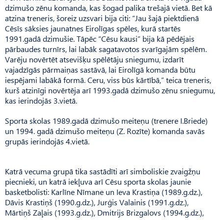
dzimušo zēnu komanda, kas šogad palika trešajā vietā. Bet kā
atzina treneris, šoreiz uzsvari bija citi: “Jau šajā piektdienā
Cēsīs sāksies jaunatnes Eirolīgas spēles, kurā startēs
1991.gadā dzimušie. Tāpēc “Cēsu kausi” bija kā pēdējais
pārbaudes turnīrs, lai labāk sagatavotos svarīgajām spēlēm.
Varēju novērtēt atsevišķu spēlētāju sniegumu, izdarīt
vajadzīgās pārmaiņas sastāvā, lai Eirolīgā komanda būtu
iespējami labākā formā. Ceru, viss būs kārtībā,” teica treneris,
kurš atzinīgi novērtēja arī 1993.gadā dzimušo zēnu sniegumu,
kas ierindojās 3.vietā.
Sporta skolas 1989.gadā dzimušo meiteņu (trenere I.Briede)
un 1994. gadā dzimušo meiteņu (Z. Rozīte) komanda savās
grupās ierindojās 4.vietā.
Katrā vecuma grupā tika sastādīti arī simboliskie zvaigžņu
piecnieki, un katrā iekļuva arī Cēsu sporta skolas jaunie
basketbolisti: Karlīne Nīmane un Ieva Krastiņa (1989.g.dz.),
Dāvis Krastiņš (1990.g.dz.), Jurģis Valainis (1991.g.dz.),
Mārtiņš Zaļais (1993.g.dz.), Dmitrijs Brizgalovs (1994.g.dz.),