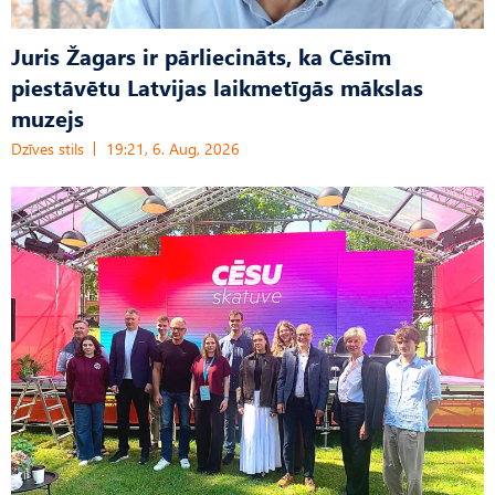
Juris Žagars ir pārliecināts, ka Cēsīm
piestāvētu Latvijas laikmetīgās mākslas
muzejs
Dzīves stils
19:21, 6. Aug, 2026