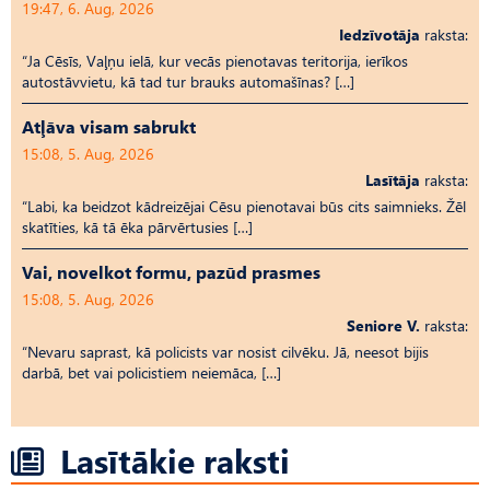
19:47, 6. Aug, 2026
Iedzīvotāja
raksta:
“Ja Cēsīs, Vaļņu ielā, kur vecās pienotavas teritorija, ierīkos
autostāvvietu, kā tad tur brauks automašīnas? […]
Atļāva visam sabrukt
15:08, 5. Aug, 2026
Lasītāja
raksta:
“Labi, ka beidzot kādreizējai Cēsu pienotavai būs cits saimnieks. Žēl
skatīties, kā tā ēka pārvērtusies […]
Vai, novelkot formu, pazūd prasmes
15:08, 5. Aug, 2026
Seniore V.
raksta:
“Nevaru saprast, kā policists var nosist cilvēku. Jā, neesot bijis
darbā, bet vai policistiem neiemāca, […]
Lasītākie raksti