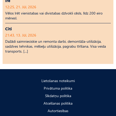
Īrē
12:25, 21. Jūl, 2026
Vēlos īrēt vienistabas vai divistabas dzīvokli cēsīs, līdz 200 eiro
mēnesī.
Citi
21:43, 13. Jūl, 2026
Dažādi saimnieciskie un remonta darbi, demontāža-utilizācija,
sadzīves tehnikas, mēbeļu utilizācija, pagrabu tīrīšana. Visa veida
transports. […]
Lietošanas noteikumi
Privātuma politika
Sīkdatņu politika
Atcelšanas politika
Autortiesības