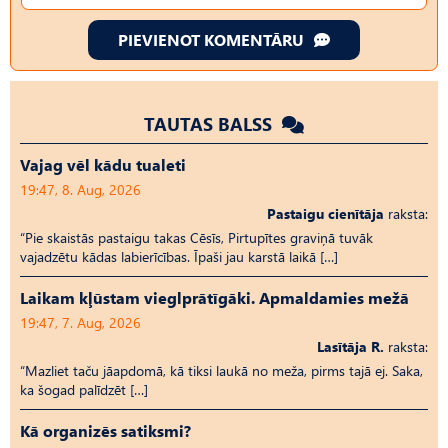
PIEVIENOT KOMENTĀRU
TAUTAS BALSS
Vajag vēl kādu tualeti
19:47, 8. Aug, 2026
Pastaigu cienītāja
raksta:
“Pie skaistās pastaigu takas Cēsīs, Pirtupītes graviņā tuvāk
vajadzētu kādas labierīcības. Īpaši jau karstā laikā […]
Laikam kļūstam vieglprātīgāki. Apmaldamies mežā
19:47, 7. Aug, 2026
Lasītāja R.
raksta:
“Mazliet taču jāapdomā, kā tiksi laukā no meža, pirms tajā ej. Saka,
ka šogad palīdzēt […]
Kā organizēs satiksmi?