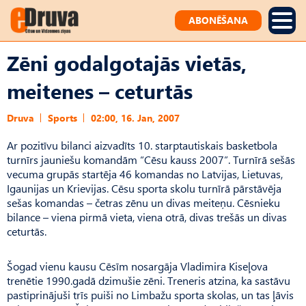
ABONĒŠANA
Zēni godalgotajās vietās,
meitenes – ceturtās
Druva
Sports
02:00, 16. Jan, 2007
Ar pozitīvu bilanci aizvadīts 10. starptautiskais basketbola
turnīrs jauniešu komandām “Cēsu kauss 2007”. Turnīrā sešās
vecuma grupās startēja 46 komandas no Latvijas, Lietuvas,
Igaunijas un Krievijas. Cēsu sporta skolu turnīrā pārstāvēja
sešas komandas – četras zēnu un divas meiteņu. Cēsnieku
bilance – viena pirmā vieta, viena otrā, divas trešās un divas
ceturtās.
Šogad vienu kausu Cēsīm nosargāja Vladimira Kiseļova
trenētie 1990.gadā dzimušie zēni. Treneris atzina, ka sastāvu
pastiprinājuši trīs puiši no Limbažu sporta skolas, un tas ļāvis