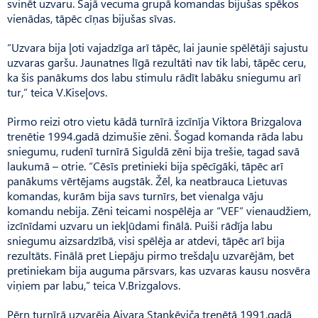
svinēt uzvaru. Šajā vecuma grupā komandas bijušas spēkos
vienādas, tāpēc cīņas bijušas sīvas.
“Uzvara bija ļoti vajadzīga arī tāpēc, lai jaunie spēlētāji sajustu
uzvaras garšu. Jaunatnes līgā rezultāti nav tik labi, tāpēc ceru,
ka šis panākums dos labu stimulu rādīt labāku sniegumu arī
tur,” teica V.Kiseļovs.
Pirmo reizi otro vietu kādā turnīrā izcīnīja Viktora Brizgalova
trenētie 1994.gadā dzimušie zēni. Šogad komanda rāda labu
sniegumu, rudenī turnīrā Siguldā zēni bija trešie, tagad savā
laukumā – otrie. “Cēsīs pretinieki bija spēcīgāki, tāpēc arī
panākums vērtējams augstāk. Žēl, ka neatbrauca Lietuvas
komandas, kurām bija savs turnīrs, bet vienalga vāju
komandu nebija. Zēni teicami nospēlēja ar “VEF” vienaudžiem,
izcīnīdami uzvaru un iekļūdami finālā. Puiši rādīja labu
sniegumu aizsardzībā, visi spēlēja ar atdevi, tāpēc arī bija
rezultāts. Finālā pret Liepāju pirmo trešdaļu uzvarējām, bet
pretiniekam bija auguma pārsvars, kas uzvaras kausu nosvēra
viņiem par labu,” teica V.Brizgalovs.
Pērn turnīrā uzvarēja Aivara Stankēviča trenētā 1991.gadā