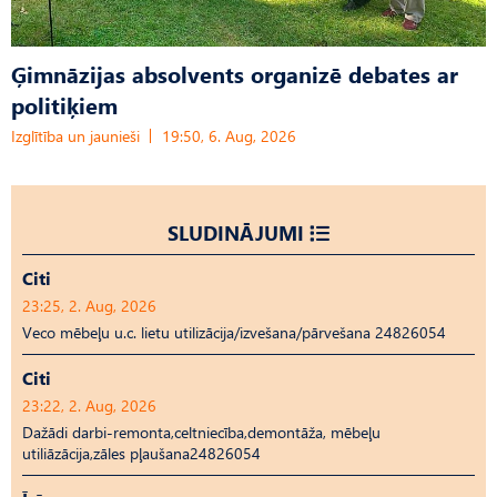
Ģimnāzijas absolvents organizē debates ar
politiķiem
Izglītība un jaunieši
19:50, 6. Aug, 2026
SLUDINĀJUMI
Citi
23:25, 2. Aug, 2026
Veco mēbeļu u.c. lietu utilizācija/izvešana/pārvešana 24826054
Citi
23:22, 2. Aug, 2026
Dažādi darbi-remonta,celtniecība,demontāža, mēbeļu
utiliāzācija,zāles pļaušana24826054