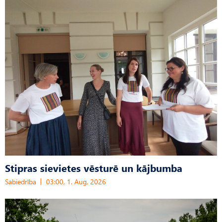
Stipras sievietes vēsturē un kājbumba
Sabiedrība
03:00, 1. Aug, 2026