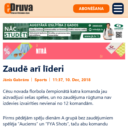
ABONĒŠANA
Zaudē arī līderi
Jānis Gabrāns
Sports
11:37, 10. Dec, 2018
Cēsu novada florbola čempionātā katra komanda jau
aizvadījusi sešas spēles, un no zaudējuma rūgtuma nav
izdevies izvairīties nevienai no 12 komandām.
Pirms pēdējām spēļu dienām A grupā bez zaudējumiem
spēlēja “Auciems” un “FYA Shots”, taču abu komandu