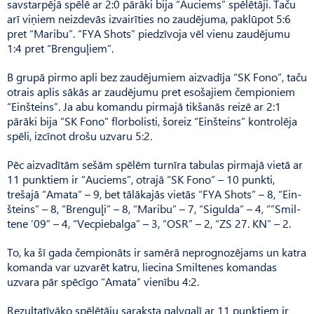
savstarpējā spēlē ar 2:0 pārāki bija “Auciems” spēlētāji. Taču
arī viņiem neizdevās izvairīties no zaudējuma, paklūpot 5:6
pret “Maribu”. “FYA Shots” piedzīvoja vēl vienu zaudējumu
1:4 pret “Brenguļiem”.
B grupā pirmo apli bez zaudējumiem aizvadīja “SK Fono”, taču
otrais aplis sākās ar zaudējumu pret esošajiem čempi­oniem
“Einšteins”. Ja abu komandu pirmajā tikšanās reizē ar 2:1
pārāki bija “SK Fono” florbolisti, šoreiz “Einšteins” kontrolēja
spēli, izcīnot drošu uzvaru 5:2.
Pēc aizvadītām sešām spēlēm turnīra tabulas pirmajā vietā ar
11 punktiem ir “Auciems”, otrajā “SK Fono” – 10 punkti,
trešajā “Amata” – 9, bet tālākajās vietās “FYA Shots” – 8, “Ein­
šteins” – 8, “Brenguļi” – 8, “Ma­­ribu” – 7, “Sigulda” – 4, “”Smil­
tene ’09” – 4, “Vec­pie­balga” – 3, “OSR” – 2, “ZS 27. KN” – 2.
To, ka šī gada čempionāts ir samērā neprognozējams un katra
komanda var uzvarēt katru, liecina Smiltenes komandas
uzvara pār spēcīgo “Amata” vienību 4:2.
Rezultatīvāko spēlētāju saraksta galvgalī ar 11 punktiem ir