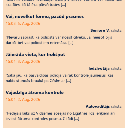
skatīties, kā tā ēka pārvērtusies […]
Vai, novelkot formu, pazūd prasmes
15:08, 5. Aug, 2026
Seniore V.
raksta:
“Nevaru saprast, kā policists var nosist cilvēku. Jā, neesot bijis
darbā, bet vai policistiem neiemāca, […]
Jāierāda vieta, kur trokšņot
15:04, 3. Aug, 2026
Iedzīvotāja
raksta:
“Saka jau, ka pašvaldības policija vairāk kontrolē jauniešus, kas
nakts stundās braukā pa Cēsīm ar […]
Vajadzīga ātruma kontrole
15:04, 2. Aug, 2026
Autovadītājs
raksta:
“Pēdējais laiks uz Vid­ze­mes šosejas no Līgatnes līdz Ieriķiem arī
ieviest ātruma kontroles posmu. Citādi […]