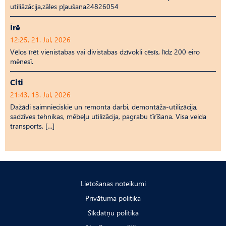
utiliāzācija,zāles pļaušana24826054
Īrē
12:25, 21. Jūl, 2026
Vēlos īrēt vienistabas vai divistabas dzīvokli cēsīs, līdz 200 eiro
mēnesī.
Citi
21:43, 13. Jūl, 2026
Dažādi saimnieciskie un remonta darbi, demontāža-utilizācija,
sadzīves tehnikas, mēbeļu utilizācija, pagrabu tīrīšana. Visa veida
transports. […]
Lietošanas noteikumi
Privātuma politika
Sīkdatņu politika