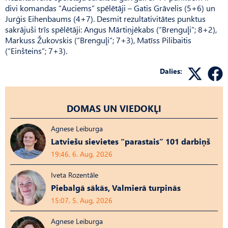
divi komandas “Auciems” spēlētāji – Gatis Grāvelis (5+6) un
Jurģis Eihenbaums (4+7). Desmit rezultativitātes punktus
sakrājuši trīs spēlētāji: Angus Mārtiņjēkabs (“Brenguļi”; 8+2),
Markuss Žukovskis (“Brenguļi”; 7+3), Matīss Pilibaitis
(“Einšteins”; 7+3).
Dalies:
DOMAS UN VIEDOKĻI
Agnese Leiburga
Latviešu sievietes “parastais” 101 darbiņš
19:46, 6. Aug, 2026
Iveta Rozentāle
Piebalgā sākās, Valmierā turpinās
15:07, 5. Aug, 2026
Agnese Leiburga