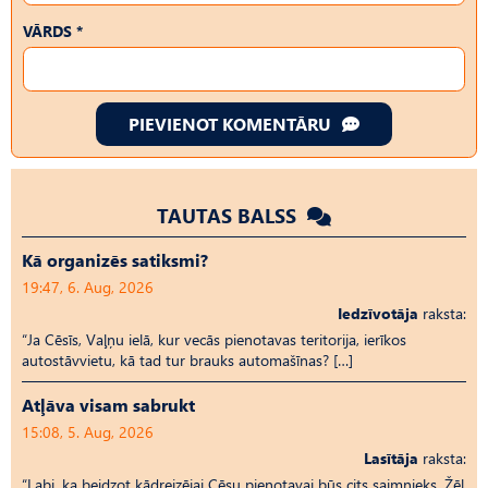
VĀRDS *
PIEVIENOT KOMENTĀRU
TAUTAS BALSS
Kā organizēs satiksmi?
19:47, 6. Aug, 2026
Iedzīvotāja
raksta:
“Ja Cēsīs, Vaļņu ielā, kur vecās pienotavas teritorija, ierīkos
autostāvvietu, kā tad tur brauks automašīnas? […]
Atļāva visam sabrukt
15:08, 5. Aug, 2026
Lasītāja
raksta:
“Labi, ka beidzot kādreizējai Cēsu pienotavai būs cits saimnieks. Žēl