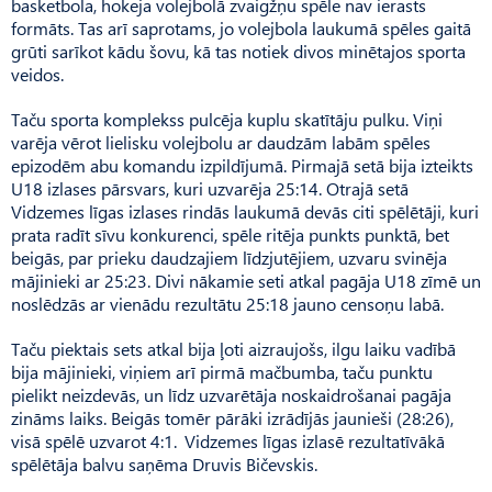
basketbola, hokeja volejbolā zvaigžņu spēle nav ierasts
formāts. Tas arī saprotams, jo volejbola laukumā spēles gaitā
grūti sarīkot kādu šovu, kā tas notiek divos minētajos sporta
veidos.
Taču sporta komplekss pulcēja kuplu skatītāju pulku. Viņi
varēja vērot lielisku volejbolu ar daudzām labām spēles
epizodēm abu komandu izpildījumā. Pirmajā setā bija izteikts
U18 izlases pārsvars, kuri uzvarēja 25:14. Otrajā setā
Vidzemes līgas izlases rindās laukumā devās citi spēlētāji, kuri
prata radīt sīvu konkurenci, spēle ritēja punkts punktā, bet
beigās, par prieku daudzajiem līdzjutējiem, uzvaru svinēja
mājinieki ar 25:23. Divi nākamie seti atkal pagāja U18 zīmē un
noslēdzās ar vienādu rezultātu 25:18 jauno censoņu labā.
Taču piektais sets atkal bija ļoti aizraujošs, ilgu laiku vadībā
bija mājinieki, viņiem arī pirmā mačbumba, taču punktu
pielikt neizdevās, un līdz uzvarētāja noskaidrošanai pagāja
zināms laiks. Beigās tomēr pārāki izrādījās jaunieši (28:26),
visā spēlē uzvarot 4:1. Vidzemes līgas izlasē rezultatīvākā
spēlētāja balvu saņēma Druvis Bičevskis.