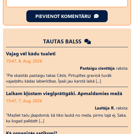
PIEVIENOT KOMENTĀRU
TAUTAS BALSS
Vajag vēl kādu tualeti
19:47, 8. Aug, 2026
Pastaigu cienītāja
raksta:
“Pie skaistās pastaigu takas Cēsīs, Pirtupītes graviņā tuvāk
vajadzētu kādas labierīcības. Īpaši jau karstā laikā […]
Laikam kļūstam vieglprātīgāki. Apmaldamies mežā
19:47, 7. Aug, 2026
Lasītāja R.
raksta:
“Mazliet taču jāapdomā, kā tiksi laukā no meža, pirms tajā ej. Saka,
ka šogad palīdzēt […]
Kā organizēs satiksmi?