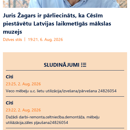
Juris Žagars ir pārliecināts, ka Cēsīm
piestāvētu Latvijas laikmetīgās mākslas
muzejs
Dzīves stils
19:21, 6. Aug, 2026
SLUDINĀJUMI
Citi
23:25, 2. Aug, 2026
Veco mēbeļu u.c. lietu utilizācija/izvešana/pārvešana 24826054
Citi
23:22, 2. Aug, 2026
Dažādi darbi-remonta,celtniecība,demontāža, mēbeļu
utiliāzācija,zāles pļaušana24826054