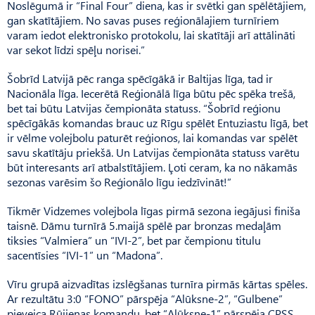
Noslēgumā ir “Final Four” diena, kas ir svētki gan spēlētājiem,
gan skatītājiem. No savas puses reģionālajiem turnīriem
varam iedot elektronisko protokolu, lai skatītāji arī attālināti
var sekot līdzi spēļu norisei.”
Šobrīd Latvijā pēc ranga spēcīgākā ir Baltijas līga, tad ir
Nacionāla līga. Iecerētā Reģio­nālā līga būtu pēc spēka trešā,
bet tai būtu Latvijas čempionāta statuss. “Šobrīd reģionu
spēcīgākās komandas brauc uz Rīgu spēlēt Entuziastu līgā, bet
ir vēlme volejbolu paturēt reģionos, lai komandas var spēlēt
savu skatītāju priekšā. Un Latvijas čempionāta statuss varētu
būt interesants arī atbalstītājiem. Ļoti ceram, ka no nākamās
sezonas varēsim šo Reģionālo līgu iedzīvināt!”
Tikmēr Vidzemes volejbola līgas pirmā sezona iegājusi finiša
taisnē. Dāmu turnīrā 5.maijā spēlē par bronzas medaļām
tiksies “Valmiera” un “IVI-2”, bet par čempionu titulu
sacentīsies “IVI-1” un “Madona”.
Vīru grupā aizvadītas izslēgšanas turnīra pirmās kārtas spēles.
Ar rezultātu 3:0 “FONO” pārspēja “Alūksne-2”, “Gulbene”
pieveica Rūjienas komandu, bet “Alūksne-1” pārspēja CPSS