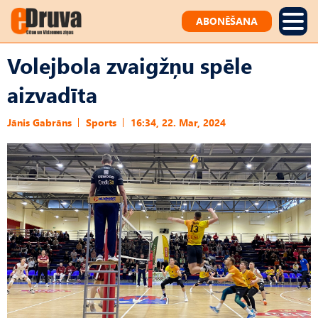
ABONĒŠANA
Volejbola zvaigžņu spēle
aizvadīta
Jānis Gabrāns
Sports
16:34, 22. Mar, 2024