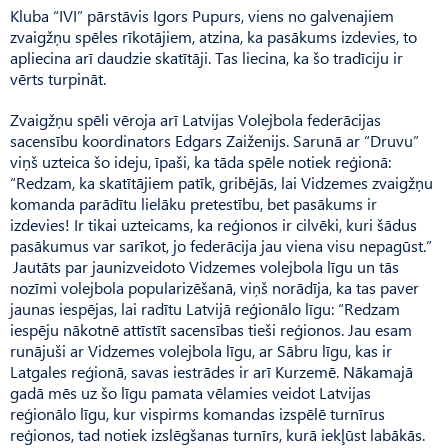
Kluba “IVI” pārstāvis Igors Pupurs, viens no galvenajiem
zvaigžņu spēles rīkotājiem, atzina, ka pasākums izdevies, to
apliecina arī daudzie skatītāji. Tas liecina, ka šo tradīciju ir
vērts turpināt.
Zvaigžņu spēli vēroja arī Latvijas Volejbola federācijas
sacensību koordinators Edgars Zaiženijs. Sarunā ar “Druvu”
viņš uzteica šo ideju, īpaši, ka tāda spēle notiek reģionā:
“Redzam, ka skatītājiem patīk, gribējās, lai Vidzemes zvaigžņu
komanda parādītu lielāku pretestību, bet pasākums ir
izdevies! Ir tikai uzteicams, ka reģionos ir cilvēki, kuri šādus
pasākumus var sarīkot, jo federācija jau viena visu nepagūst.”
Jautāts par jaunizveidoto Vidzemes volejbola līgu un tās
nozīmi volejbola popularizēšanā, viņš norādīja, ka tas paver
jaunas iespējas, lai radītu Latvijā reģionālo līgu: “Redzam
iespēju nākotnē attīstīt sacensības tieši reģionos. Jau esam
runājuši ar Vidzemes volejbola līgu, ar Sābru līgu, kas ir
Latgales reģionā, savas iestrādes ir arī Kurzemē. Nākamajā
gadā mēs uz šo līgu pamata vēlamies veidot Latvijas
reģionālo līgu, kur vispirms komandas izspēlē turnīrus
reģionos, tad notiek izslēgšanas turnīrs, kurā iekļūst labākās.