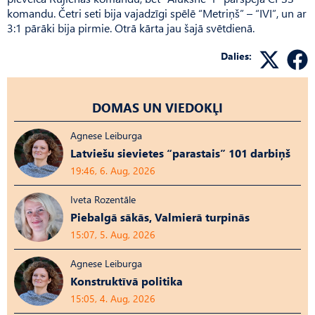
komandu. Četri seti bija vajadzīgi spēlē “Metriņš” – “IVI”, un ar
3:1 pārāki bija pirmie. Otrā kārta jau šajā svētdienā.
Dalies:
DOMAS UN VIEDOKĻI
Agnese Leiburga
Latviešu sievietes “parastais” 101 darbiņš
19:46, 6. Aug, 2026
Iveta Rozentāle
Piebalgā sākās, Valmierā turpinās
15:07, 5. Aug, 2026
Agnese Leiburga
Konstruktīvā politika
15:05, 4. Aug, 2026