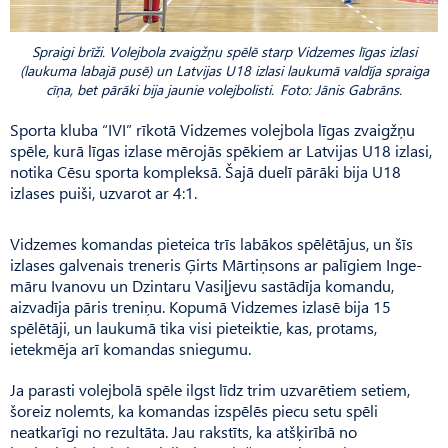
Spraigi brīži. Volejbola zvaigžņu spēlē starp Vidzemes līgas izlasi
(laukuma labajā pusē) un Latvijas U18 izlasi laukumā valdīja spraiga
cīņa, bet pārāki bija jaunie volejbolisti. Foto: Jānis Gabrāns.
Sporta kluba “IVI” rīkotā Vidzemes volejbola līgas zvaigžņu
spēle, kurā līgas izlase mērojās spēkiem ar Latvijas U18 izlasi,
notika Cēsu sporta kompleksā. Šajā duelī pārāki bija U18
izlases puiši, uzvarot ar 4:1.
Vidzemes komandas pieteica trīs labākos spēlētājus, un šīs
izlases galvenais treneris Ģirts Mārtiņsons ar palīgiem Inge­
māru Ivanovu un Dzintaru Vasiļjevu sastādīja komandu,
aizvadīja pāris treniņu. Kopumā Vidzemes izlasē bija 15
spēlētāji, un laukumā tika visi pieteiktie, kas, protams,
ietekmēja arī komandas sniegumu.
Ja parasti volejbolā spēle ilgst līdz trim uzvarētiem setiem,
šoreiz nolemts, ka komandas izspēlēs piecu setu spēli
neatkarīgi no rezultāta. Jau rakstīts, ka atšķirībā no