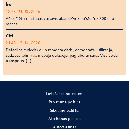
Īrē
12:25, 21. Jūl, 2026
Vēlos īrēt vienistabas vai divistabas dzīvokli cēsīs, līdz 200 eiro
mēnesī.
Citi
21:43, 13. Jūl, 2026
Dažādi saimnieciskie un remonta darbi, demontāža-utilizācija,
sadzīves tehnikas, mēbeļu utilizācija, pagrabu tīrīšana. Visa veida
transports. […]
Lietošanas noteikumi
Privātuma politika
Sīkdatņu politika
Atcelšanas politika
Autortiesības