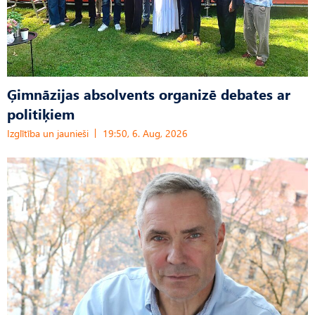
Ģimnāzijas absolvents organizē debates ar
politiķiem
Izglītība un jaunieši
19:50, 6. Aug, 2026