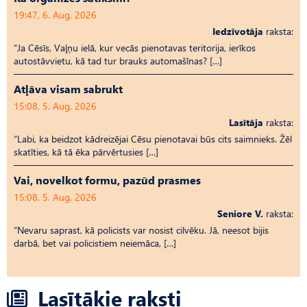
19:47, 6. Aug, 2026
Iedzīvotāja
raksta:
“Ja Cēsīs, Vaļņu ielā, kur vecās pienotavas teritorija, ierīkos
autostāvvietu, kā tad tur brauks automašīnas? […]
Atļāva visam sabrukt
15:08, 5. Aug, 2026
Lasītāja
raksta:
“Labi, ka beidzot kādreizējai Cēsu pienotavai būs cits saimnieks. Žēl
skatīties, kā tā ēka pārvērtusies […]
Vai, novelkot formu, pazūd prasmes
15:08, 5. Aug, 2026
Seniore V.
raksta:
“Nevaru saprast, kā policists var nosist cilvēku. Jā, neesot bijis
darbā, bet vai policistiem neiemāca, […]
Lasītākie raksti