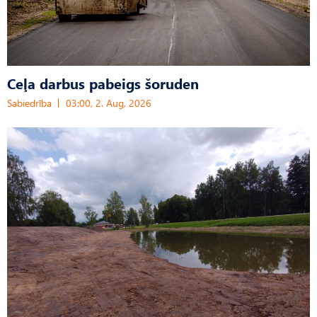
Ceļa darbus pabeigs šoruden
Sabiedrība
03:00, 2. Aug, 2026