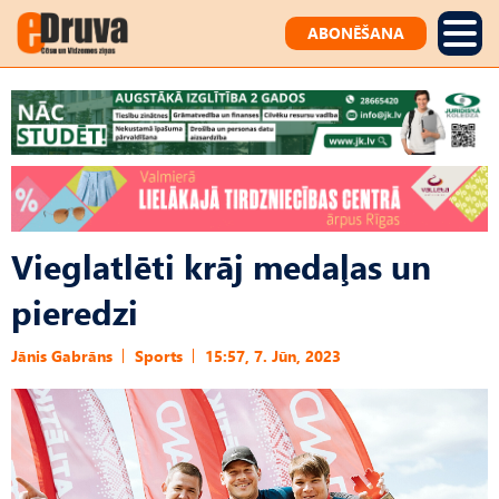
ABONĒŠANA
Vieglatlēti krāj medaļas un
pieredzi
Jānis Gabrāns
Sports
15:57, 7. Jūn, 2023