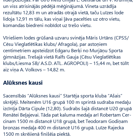
un viss atrisinājās pēdējā mēģinājumā. Vineta uzrādīja
rezultātu 12,83 m un atradās otrajā vietā, taču Luīzes lode
lidoja 12,91 m tālu, kas viņai ļāva pacelties uz otro vietu,
komandas biedreni nobīdot uz trešo vietu.
Vīriešiem lodes grūšanā uzvaru svinēja Māris Urtāns (CPSS/
Cēsu Vieglatlētikas klubs/ Afra­gola), par astoņiem
centimetriem apsteidzot Edgaru Berķi no Murjāņu Sporta
ģimnāzijas. Tre­šajā vietā Ralfs Gauja (Cēsu Vieglatlētikas
klubs/Liesma SB/ A.S.D. ATL. AGROPOLI) – 15,44 m, bet tūlīt
aiz viņa A. Volkovs – 14,82 m.
Alūksnes kausi
Sacensībās “Alūksnes kausi” Startēja sporta kluba “Ašais”
skrējēji. Meitenēm U16 grupā 100 m sprintā sudraba medaļu
izcīnīja Dārta Cipule (12,80). Sudrabs šajā distancē U20 grupā
Renātei Beļajevai. Tāda pat kaluma medaļa arī Robertam Cer­
cinam 1500 m distancē U18 grupā, bet Teodoram Godiņam
bronzas medaļa 400 m distancē U16 grupā. Luīze Rajecka
1500 m skrējienā finišēja piektā.