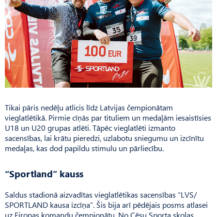
Tikai pāris nedēļu atlicis līdz Latvijas čempionātam
vieglatlētikā. Pirmie cīņās par tituliem un medaļām iesaistīsies
U18 un U20 grupas atlēti. Tāpēc vieglatlēti izmanto
sacensības, lai krātu pieredzi, uzlabotu sniegumu un izcīnītu
medaļas, kas dod papildu stimulu un pārliecību.
“Sportland” kauss
Saldus stadionā aizvadītas vieglatlētikas sacensības “LVS/
SPORTLAND kausa izcīņa”. Šis bija arī pēdējais posms atlasei
uz Eiropas komandu čempionātu. No Cēsu Sporta skolas