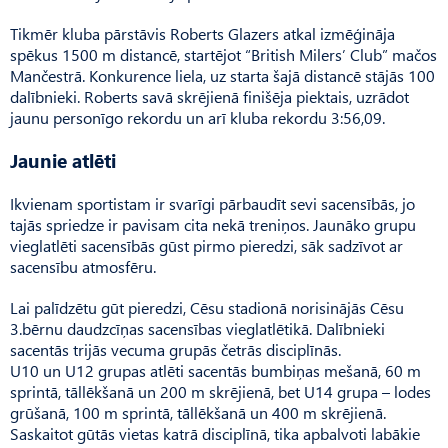
Tikmēr kluba pārstāvis Roberts Glazers atkal izmēģināja
spēkus 1500 m distancē, startējot “Bri­tish Milers’ Club” mačos
Man­čestrā. Konkurence liela, uz starta šajā distancē stājās 100
dalībnieki. Roberts savā skrējienā finišēja piektais, uzrādot
jaunu personīgo rekordu un arī kluba rekordu 3:56,09.
Jaunie atlēti
Ikvienam sportistam ir svarīgi pārbaudīt sevi sacensībās, jo
tajās spriedze ir pavisam cita nekā treniņos. Jaunāko grupu
vieglatlēti sacensībās gūst pirmo pieredzi, sāk sadzīvot ar
sacensību atmosfēru.
Lai palīdzētu gūt pieredzi, Cēsu stadionā norisinājās Cēsu
3.bērnu daudzcīņas sacensības vieglatlētikā. Dalībnieki
sacentās trijās vecuma grupās četrās disciplīnās.
U10 un U12 grupas atlēti sacentās bumbiņas mešanā, 60 m
sprintā, tāllēkšanā un 200 m skrējienā, bet U14 grupa – lodes
grūšanā, 100 m sprintā, tāllēkšanā un 400 m skrējienā.
Saskaitot gūtās vietas katrā disciplīnā, tika apbalvoti labākie