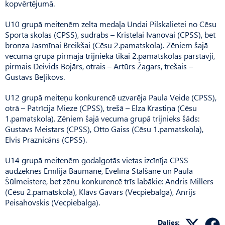
kopvērtējumā.
U10 grupā meitenēm zelta medaļa Undai Pilskalietei no Cēsu
Sporta skolas (CPSS), sudrabs – Kristelai Ivanovai (CPSS), bet
bronza Jasmīnai Breikšai (Cēsu 2.pamatskola). Zēniem šajā
vecuma grupā pirmajā trijniekā tikai 2.pamatskolas pārstāvji,
pirmais Deivids Bojārs, otrais – Artūrs Žagars, trešais –
Gustavs Beļi­kovs.
U12 grupā meiteņu konkurencē uzvarēja Paula Veide (CPSS),
otrā – Patrīcija Mieze (CPSS), trešā – Elza Krastiņa (Cēsu
1.pamatskola). Zēniem šajā vecuma grupā trijnieks šāds:
Gustavs Meistars (CPSS), Otto Gaiss (Cēsu 1.pamatskola),
Elvis Praz­nicāns (CPSS).
U14 grupā meitenēm godalgotās vietas izcīnīja CPSS
audzēknes Emīlija Baumane, Eve­līna Stalšāne un Paula
Šūlmei­stere, bet zēnu konkurencē trīs labākie: Andris Millers
(Cēsu 2.pamatskola), Klāvs Gavars (Vecpie­balga), Anrijs
Peisahovskis (Vecpie­balga).
Dalies: