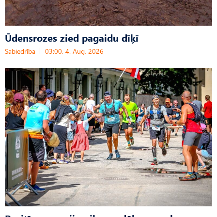
Ūdensrozes zied pagaidu dīķī
Sabiedrība
03:00, 4. Aug, 2026