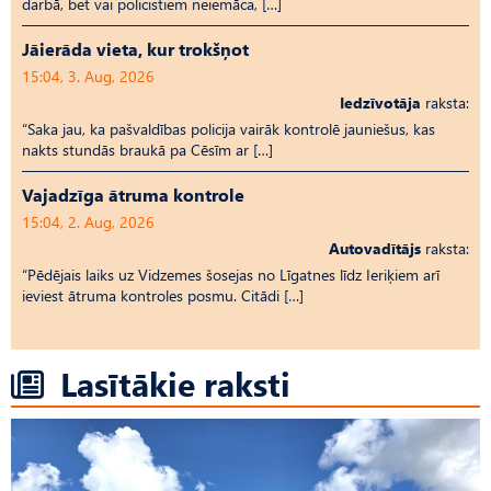
darbā, bet vai policistiem neiemāca, […]
Jāierāda vieta, kur trokšņot
15:04, 3. Aug, 2026
Iedzīvotāja
raksta:
“Saka jau, ka pašvaldības policija vairāk kontrolē jauniešus, kas
nakts stundās braukā pa Cēsīm ar […]
Vajadzīga ātruma kontrole
15:04, 2. Aug, 2026
Autovadītājs
raksta:
“Pēdējais laiks uz Vid­ze­mes šosejas no Līgatnes līdz Ieriķiem arī
ieviest ātruma kontroles posmu. Citādi […]
Lasītākie raksti