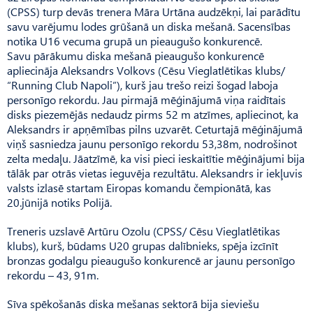
(CPSS) turp devās trenera Māra Urtāna audzēkņi, lai parādītu
savu varējumu lodes grūšanā un diska mešanā. Sacensības
notika U16 vecuma grupā un pieaugušo konkurencē.
Savu pārākumu diska mešanā pieaugušo konkurencē
apliecināja Aleksandrs Volkovs (Cēsu Vieglatlētikas klubs/
“Running Club Napoli”), kurš jau trešo reizi šogad laboja
personīgo rekordu. Jau pirmajā mēģinājumā viņa raidītais
disks piezemējās nedaudz pirms 52 m atzīmes, apliecinot, ka
Aleksandrs ir apņēmības pilns uzvarēt. Ceturtajā mēģinājumā
viņš sasniedza jaunu personīgo rekordu 53,38m, nodrošinot
zelta medaļu. Jāatzīmē, ka visi pieci ieskaitītie mēģinājumi bija
tālāk par otrās vietas ieguvēja rezultātu. Aleksandrs ir iekļuvis
valsts izlasē startam Eiropas komandu čempionātā, kas
20.jūnijā notiks Polijā.
Treneris uzslavē Artūru Ozolu (CPSS/ Cēsu Vieglatlētikas
klubs), kurš, būdams U20 grupas dalībnieks, spēja izcīnīt
bronzas godalgu pieaugušo konkurencē ar jaunu personīgo
rekordu – 43, 91m.
Sīva spēkošanās diska mešanas sektorā bija sieviešu