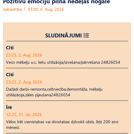
Pozitīvu emociju pilna nedēļas nogale
Sabiedrība
03:00, 6. Aug, 2026
SLUDINĀJUMI
Citi
23:25, 2. Aug, 2026
Veco mēbeļu u.c. lietu utilizācija/izvešana/pārvešana 24826054
Citi
23:22, 2. Aug, 2026
Dažādi darbi-remonta,celtniecība,demontāža, mēbeļu
utiliāzācija,zāles pļaušana24826054
Īrē
12:25, 21. Jūl, 2026
Vēlos īrēt vienistabas vai divistabas dzīvokli cēsīs, līdz 200 eiro
mēnesī.