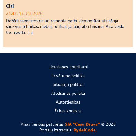
Citi
21:43, 13. Jūl, 2026
Dažādi saimnieciskie un remonta darbi, demontāža-utilizācija,
sadzīves tehnikas, mēbeļu utilizācija, pagrabu tīrīšana. Visa veida
transports. […]
Lietošanas noteikumi
Privātuma politika
Sīkdatņu politika
Atcelšanas politika
Autortiesības
Ētikas kodekss
Visas tiesības paturētas
SIA "Cēsu Druva"
© 2026
Portālu izstrādāja:
RydelCode.