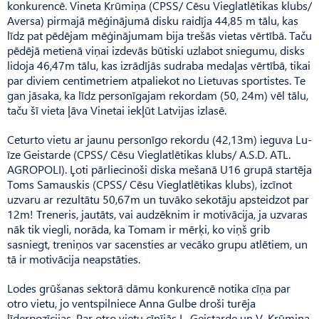
konkurencē. Vineta Krūmiņa (CPSS/ Cēsu Vieglatlētikas klubs/
Aversa) pirmajā mēģinājumā disku raidīja 44,85 m tālu, kas
līdz pat pēdējam mēģinājumam bija trešās vietas vērtībā. Taču
pēdējā metienā viņai izdevās būtiski uzlabot sniegumu, disks
lidoja 46,47m tālu, kas izrādījās sudraba medaļas vērtībā, tikai
par diviem centimetriem atpaliekot no Lietuvas sportistes. Te
gan jāsaka, ka līdz personīgajam rekordam (50, 24m)­ vēl tālu,
taču šī vieta ļāva Vinetai iekļūt Latvijas izlasē.
Ceturto vietu ar jaunu personīgo rekordu (42,13m) ieguva Lu­
īze Geistarde (CPSS/ Cēsu Vieglat­lētikas klubs/ A.S.D. ATL.
AGROPOLI). Ļoti pārliecinoši diska mešanā U16 grupā startēja
Toms Sam­auskis (CPSS/ Cēsu Vieglat­lētikas klubs), izcīnot
uzvaru ar rezultātu 50,67m un tuvāko sekotāju apsteidzot par
12m! Treneris, jautāts, vai audzēknim ir motivācija, ja uzvaras
nāk tik viegli, norāda, ka Tomam ir mērķi, ko viņš grib
sasniegt, treniņos var sacensties ar vecāko grupu atlētiem, un
tā ir motivācija neapstāties.
Lodes grūšanas sektorā dāmu konkurencē notika cīņa par
otro vietu, jo ventspilniece Anna Gulbe droši turēja
līderpozīcijas. Par otro vietu cīnījās L. Geistarde un V. Krūmiņa,