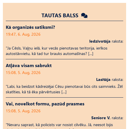
TAUTAS BALSS
Kā organizēs satiksmi?
19:47, 6. Aug, 2026
Iedzīvotāja
raksta:
“Ja Cēsīs, Vaļņu ielā, kur vecās pienotavas teritorija, ierīkos
autostāvvietu, kā tad tur brauks automašīnas? […]
Atļāva visam sabrukt
15:08, 5. Aug, 2026
Lasītāja
raksta:
“Labi, ka beidzot kādreizējai Cēsu pienotavai būs cits saimnieks. Žēl
skatīties, kā tā ēka pārvērtusies […]
Vai, novelkot formu, pazūd prasmes
15:08, 5. Aug, 2026
Seniore V.
raksta:
“Nevaru saprast, kā policists var nosist cilvēku. Jā, neesot bijis