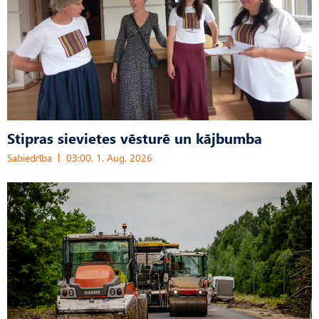
Stipras sievietes vēsturē un kājbumba
Sabiedrība
03:00, 1. Aug, 2026