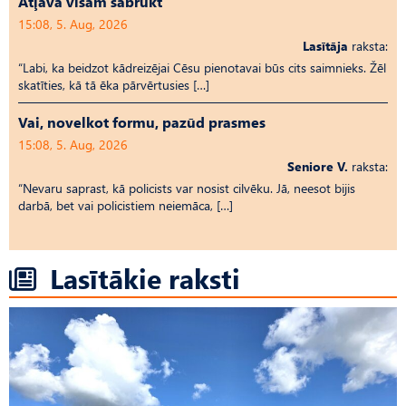
Atļāva visam sabrukt
15:08, 5. Aug, 2026
Lasītāja
raksta:
“Labi, ka beidzot kādreizējai Cēsu pienotavai būs cits saimnieks. Žēl
skatīties, kā tā ēka pārvērtusies […]
Vai, novelkot formu, pazūd prasmes
15:08, 5. Aug, 2026
Seniore V.
raksta:
“Nevaru saprast, kā policists var nosist cilvēku. Jā, neesot bijis
darbā, bet vai policistiem neiemāca, […]
Lasītākie raksti