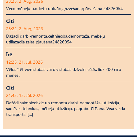
23:25, 2. Aug, 2026
Veco mēbeļu u.c. lietu utilizācija/izvešana/pārvešana 24826054
Citi
23:22, 2. Aug, 2026
Dažādi darbi-remonta,celtniecība,demontāža, mēbeļu
utiliāzācija,zāles pļaušana24826054
Īrē
12:25, 21. Jūl, 2026
Vēlos īrēt vienistabas vai divistabas dzīvokli cēsīs, līdz 200 eiro
mēnesī.
Citi
21:43, 13. Jūl, 2026
Dažādi saimnieciskie un remonta darbi, demontāža-utilizācija,
sadzīves tehnikas, mēbeļu utilizācija, pagrabu tīrīšana. Visa veida
transports. […]