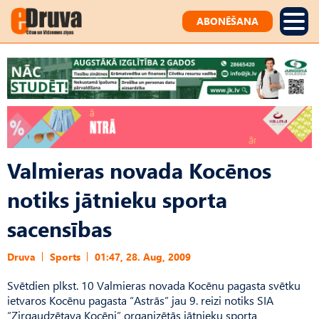
ABONĒŠANA
Valmieras novada Kocēnos
notiks jātnieku sporta
sacensības
Druva
Sports
01:47, 28. Aug, 2009
Svētdien plkst. 10 Valmieras novada Kocēnu pagasta svētku
ietvaros Kocēnu pagasta “Astrās” jau 9. reizi notiks SIA
“Zirgaudzētava Kocēni” organizētās jātnieku sporta