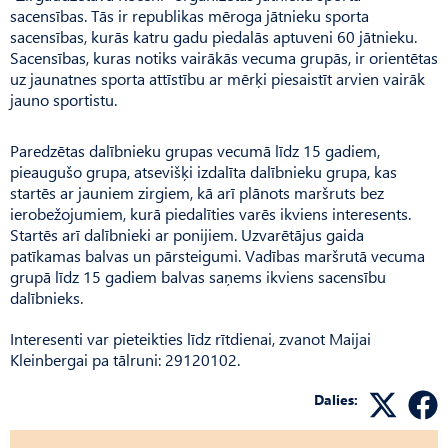
sacensības. Tās ir republikas mēroga jātnieku sporta
sacensības, kurās katru gadu piedalās aptuveni 60 jātnieku.
Sacensības, kuras notiks vairākās vecuma grupās, ir orientētas
uz jaunatnes sporta attīstību ar mērķi piesaistīt arvien vairāk
jauno sportistu.
Paredzētas dalībnieku grupas vecumā līdz 15 gadiem,
pieaugušo grupa, atsevišķi izdalīta dalībnieku grupa, kas
startēs ar jauniem zirgiem, kā arī plānots maršruts bez
ierobežojumiem, kurā piedalīties varēs ikviens interesents.
Startēs arī dalībnieki ar ponijiem. Uzvarētājus gaida
patīkamas balvas un pārsteigumi. Vadības maršrutā vecuma
grupā līdz 15 gadiem balvas saņems ikviens sacensību
dalībnieks.
Interesenti var pieteikties līdz rītdienai, zvanot Maijai
Kleinbergai pa tālruni: 29120102.
Dalies: