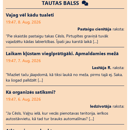
TAUTAS BALSS
Vajag vēl kādu tualeti
19:47, 8. Aug, 2026
Pastaigu cienītāja
raksta:
“Pie skaistās pastaigu takas Cēsīs, Pirtupītes graviņā tuvāk
vajadzētu kādas labierīcības. Īpaši jau karstā laikā […]
Laikam kļūstam vieglprātīgāki. Apmaldamies mežā
19:47, 7. Aug, 2026
Lasītāja R.
raksta:
“Mazliet taču jāapdomā, kā tiksi laukā no meža, pirms tajā ej. Saka,
ka šogad palīdzēt […]
Kā organizēs satiksmi?
19:47, 6. Aug, 2026
Iedzīvotāja
raksta:
“Ja Cēsīs, Vaļņu ielā, kur vecās pienotavas teritorija, ierīkos
autostāvvietu, kā tad tur brauks automašīnas? […]