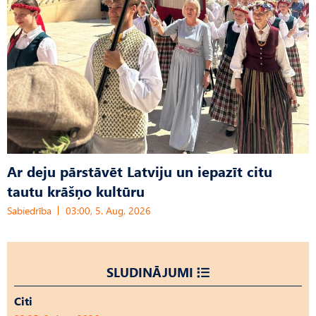
Ar deju pārstāvēt Latviju un iepazīt citu
tautu krāšņo kultūru
Sabiedrība
03:00, 5. Aug, 2026
SLUDINĀJUMI
Citi