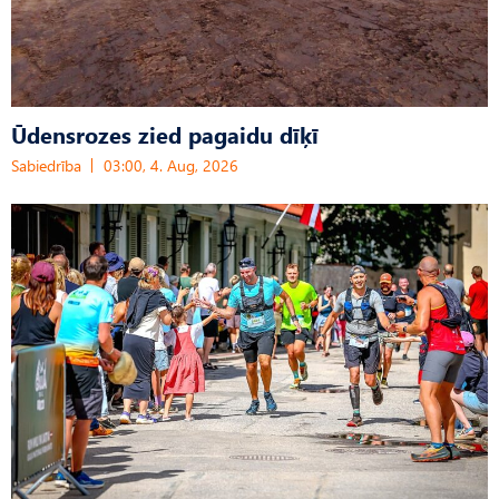
Ūdensrozes zied pagaidu dīķī
Sabiedrība
03:00, 4. Aug, 2026