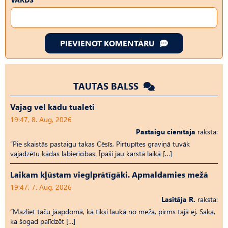
PIEVIENOT KOMENTĀRU
TAUTAS BALSS
Vajag vēl kādu tualeti
19:47, 8. Aug, 2026
Pastaigu cienītāja
raksta:
“Pie skaistās pastaigu takas Cēsīs, Pirtupītes graviņā tuvāk
vajadzētu kādas labierīcības. Īpaši jau karstā laikā […]
Laikam kļūstam vieglprātīgāki. Apmaldamies mežā
19:47, 7. Aug, 2026
Lasītāja R.
raksta:
“Mazliet taču jāapdomā, kā tiksi laukā no meža, pirms tajā ej. Saka,
ka šogad palīdzēt […]