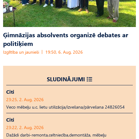
Ģimnāzijas absolvents organizē debates ar
politiķiem
Izglītība un jaunieši
19:50, 6. Aug, 2026
SLUDINĀJUMI
Citi
23:25, 2. Aug, 2026
Veco mēbeļu u.c. lietu utilizācija/izvešana/pārvešana 24826054
Citi
23:22, 2. Aug, 2026
Dažādi darbi-remonta,celtniecība,demontāža, mēbeļu