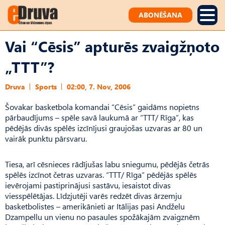
ABONĒŠANA
Vai “Cēsis” apturēs zvaigžņoto
„TTT”?
Druva
Sports
02:00, 7. Nov, 2006
Šovakar basketbola komandai “Cēsis” gaidāms nopietns
pārbaudījums – spēle savā laukumā ar “TTT/ Rīga”, kas
pēdējās divās spēlēs izcīnījusi graujošas uzvaras ar 80 un
vairāk punktu pārsvaru.
Tiesa, arī cēsnieces rādījušas labu sniegumu, pēdējās četrās
spēlēs izcīnot četras uzvaras. “TTT/ Rīga” pēdējās spēlēs
ievērojami pastiprinājusi sastāvu, iesaistot divas
viesspēlētājas. Līdzjutēji varēs redzēt divas ārzemju
basketbolistes – amerikānieti ar Itālijas pasi Andželu
Dzampellu un vienu no pasaules spožākajām zvaigznēm