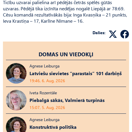
Ticību uzvarai palielina arī pēdējās četrās spēlēs gūtās
uzvaras. Pēdējā tika izcīnīta nedēļas nogalē Liepājā ar 78:69.
Cēsu komandā rezultatīvākās bija: Inga Kvasņika – 21 punkts,
Ieva Krastiņa – 17, Karlīne Nīmane – 16.
Dalies:
DOMAS UN VIEDOKĻI
Agnese Leiburga
Latviešu sievietes “parastais” 101 darbiņš
19:46, 6. Aug, 2026
Iveta Rozentāle
Piebalgā sākās, Valmierā turpinās
15:07, 5. Aug, 2026
Agnese Leiburga
Konstruktīvā politika