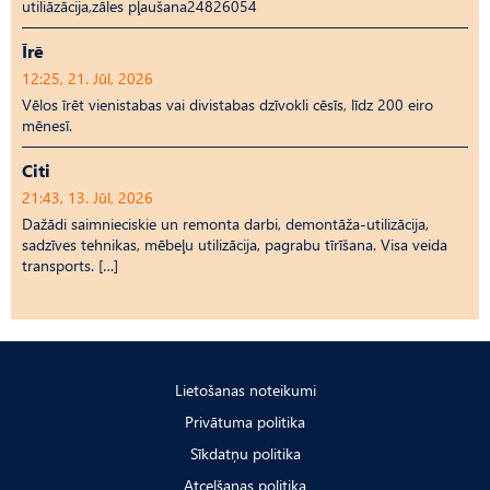
utiliāzācija,zāles pļaušana24826054
Īrē
12:25, 21. Jūl, 2026
Vēlos īrēt vienistabas vai divistabas dzīvokli cēsīs, līdz 200 eiro
mēnesī.
Citi
21:43, 13. Jūl, 2026
Dažādi saimnieciskie un remonta darbi, demontāža-utilizācija,
sadzīves tehnikas, mēbeļu utilizācija, pagrabu tīrīšana. Visa veida
transports. […]
Lietošanas noteikumi
Privātuma politika
Sīkdatņu politika
Atcelšanas politika