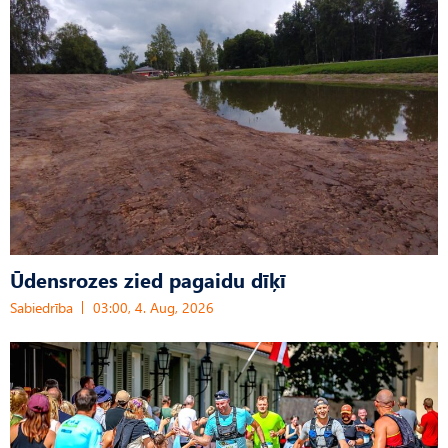
Ūdensrozes zied pagaidu dīķī
Sabiedrība
03:00, 4. Aug, 2026