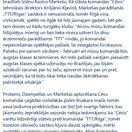
brazīlieti Iziānu Kastro Markešu. Kā stāsta komandas “Cēsis”
tehniskais direktors Krišjānis Kļaviņš, Markešas parādīšanās
„TTT/Rīgas” sastāvā ir sensacionāla, tomēr Rīgā viņa,
visticamāk, spēlēs ne ilgāk kā līdz jaunajam gadam, bet pēc
tam dosies uz kādu turīgāku klubu: “Aicinu mūsu komandas
līdzjutējus mierīgi un bez lieka stresa uztvert šo divu
ārzemnieču parādīšanos “TTT” rindās, jo komandai
nepieciešamas spēlētājas pašlaik, lai neizgāztos Eirokausos.
Palieku pie saviem vārdiem – februārī arī mūsu komandā būs
augstas klases ārzemnieces. Arī mēs pašlaik varējām piesaistīt
augstas klases spēka uzbrucēju no Brazīlijas, jau bijām
uzsākuši sarunas par to, taču, apsverot visus par un pret,
secinājām, ka tā būtu tikai lieka naudas šķērdēšanas
pašreizējā situācijā.”
Protams, Dzampellas un Markešas apturēšana Cēsu
komandai sagādās vislielākās pūles šīvakara mačā, tomēr
sava laukuma priekšrocības var būt ļoti svarīgs faktors, kas
jāizmanto. Iepriekšējās sezonās nebija iedomājams, ka “Cēsis”
varētu līdzvērtīgi stāties pretī komandai “TTT/Rīga”, tomēr
šosezon cēsnieču sastāvs kļuvis daudz spēcīgāks, mērķi
augstāki un treniņu process intensīvāks. Abas komandas