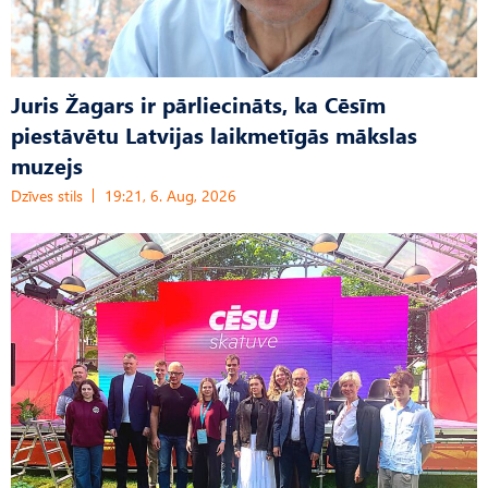
Juris Žagars ir pārliecināts, ka Cēsīm
piestāvētu Latvijas laikmetīgās mākslas
muzejs
Dzīves stils
19:21, 6. Aug, 2026