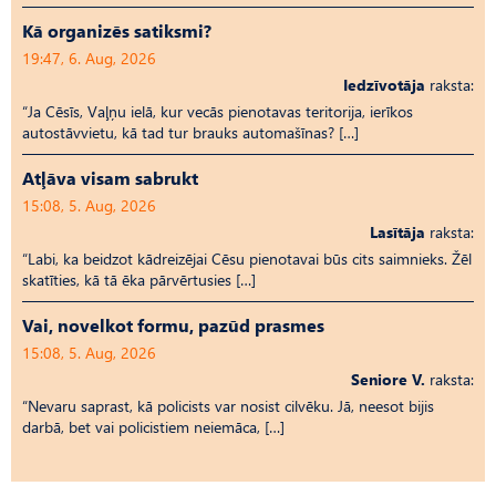
Kā organizēs satiksmi?
19:47, 6. Aug, 2026
Iedzīvotāja
raksta:
“Ja Cēsīs, Vaļņu ielā, kur vecās pienotavas teritorija, ierīkos
autostāvvietu, kā tad tur brauks automašīnas? […]
Atļāva visam sabrukt
15:08, 5. Aug, 2026
Lasītāja
raksta:
“Labi, ka beidzot kādreizējai Cēsu pienotavai būs cits saimnieks. Žēl
skatīties, kā tā ēka pārvērtusies […]
Vai, novelkot formu, pazūd prasmes
15:08, 5. Aug, 2026
Seniore V.
raksta:
“Nevaru saprast, kā policists var nosist cilvēku. Jā, neesot bijis
darbā, bet vai policistiem neiemāca, […]