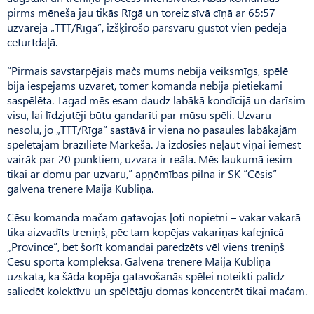
pirms mēneša jau tikās Rīgā un toreiz sīvā cīņā ar 65:57
uzvarēja „TTT/Rīga”, izšķirošo pārsvaru gūstot vien pēdējā
ceturtdaļā.
“Pirmais savstarpējais mačs mums nebija veiksmīgs, spēlē
bija iespējams uzvarēt, tomēr komanda nebija pietiekami
saspēlēta. Tagad mēs esam daudz labākā kondīcijā un darīsim
visu, lai līdzjutēji būtu gandarīti par mūsu spēli. Uzvaru
nesolu, jo „TTT/Rīga” sastāvā ir viena no pasaules labākajām
spēlētājām brazīliete Markeša. Ja izdosies neļaut viņai iemest
vairāk par 20 punktiem, uzvara ir reāla. Mēs laukumā iesim
tikai ar domu par uzvaru,” apņēmības pilna ir SK “Cēsis”
galvenā trenere Maija Kubliņa.
Cēsu komanda mačam gatavojas ļoti nopietni – vakar vakarā
tika aizvadīts treniņš, pēc tam kopējas vakariņas kafejnīcā
„Province”, bet šorīt komandai paredzēts vēl viens treniņš
Cēsu sporta kompleksā. Galvenā trenere Maija Kubliņa
uzskata, ka šāda kopēja gatavošanās spēlei noteikti palīdz
saliedēt kolektīvu un spēlētāju domas koncentrēt tikai mačam.