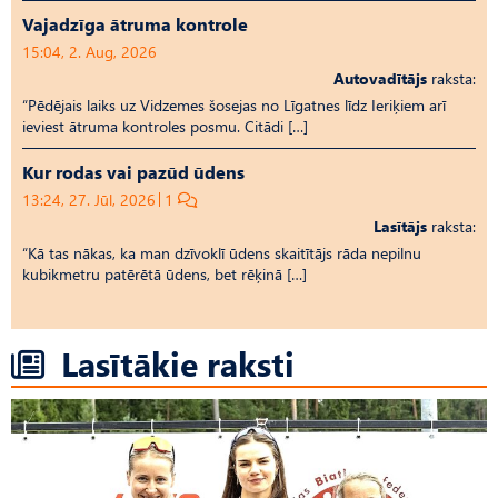
Vajadzīga ātruma kontrole
15:04, 2. Aug, 2026
Autovadītājs
raksta:
“Pēdējais laiks uz Vid­ze­mes šosejas no Līgatnes līdz Ieriķiem arī
ieviest ātruma kontroles posmu. Citādi […]
Kur rodas vai pazūd ūdens
13:24, 27. Jūl, 2026
1
Lasītājs
raksta:
“Kā tas nākas, ka man dzīvoklī ūdens skaitītājs rāda nepilnu
kubikmetru patērētā ūdens, bet rēķinā […]
Lasītākie raksti