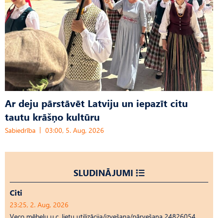
Ar deju pārstāvēt Latviju un iepazīt citu
tautu krāšņo kultūru
Sabiedrība
03:00, 5. Aug, 2026
SLUDINĀJUMI
Citi
23:25, 2. Aug, 2026
Veco mēbeļu u.c. lietu utilizācija/izvešana/pārvešana 24826054