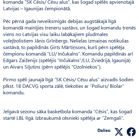
komanda “SK Cēsis/ Cēsu alus”, kas šogad spēlēs apvienotajā
Latvijas – Igaunijas čempionātā.
Pēc pērnā gada neveiksmīgās debijas augstākajā līgā
komandā mainījies treneru sastāvs, un šogad komandu trenēs
viens no Latvijas visu laiku labākajiem pludmales
volejbolistiem Jānis Grīnbergs. Nelielas izmaiņas notikušas
sastāvā, to papildinās Ģirts Mārtiņsons, kurš pērn spēlēja
čempionu komandā “LU/ Inčukalns”. Komandu papildinās arī
Edgars Zaiženijs (spēlējis “Inčukalns”/LU, Zviedrijā, Igaunijā)
un Aivars Siļutins (pērn spēlējis “Ozolniekos”).
Pirmo spēli jaunajā līgā “SK Cēsis/ Cēsu alus” aizvadīs šodien
plkst. 18 DACVĢ sporta zālē, tiekoties ar “Poliurs/ Biolar”
komandu.
Jelgavā sezonu sāka basketbola komanda “Cēsis”, kas šogad
startē LBL līgā. Izbraukumā cēsnieki spēlēja ar “Zemgali”.
Dalies: