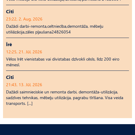
Citi
23:22, 2. Aug, 2026
Dažādi darbi-remonta,celtniecība,demontāža, mēbeļu
utiliāzācija,zāles pļaušana24826054
Īrē
12:25, 21. Jūl, 2026
Vēlos īrēt vienistabas vai divistabas dzīvokli cēsīs, līdz 200 eiro
mēnesī.
Citi
21:43, 13. Jūl, 2026
Dažādi saimnieciskie un remonta darbi, demontāža-utilizācija,
sadzīves tehnikas, mēbeļu utilizācija, pagrabu tīrīšana. Visa veida
transports. […]