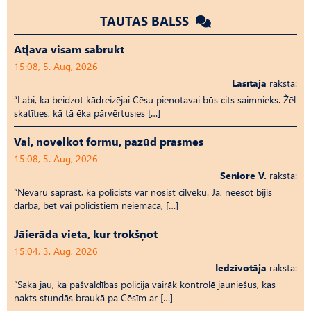
TAUTAS BALSS
Atļāva visam sabrukt
15:08, 5. Aug, 2026
Lasītāja
raksta:
“Labi, ka beidzot kādreizējai Cēsu pienotavai būs cits saimnieks. Žēl
skatīties, kā tā ēka pārvērtusies […]
Vai, novelkot formu, pazūd prasmes
15:08, 5. Aug, 2026
Seniore V.
raksta:
“Nevaru saprast, kā policists var nosist cilvēku. Jā, neesot bijis
darbā, bet vai policistiem neiemāca, […]
Jāierāda vieta, kur trokšņot
15:04, 3. Aug, 2026
Iedzīvotāja
raksta:
“Saka jau, ka pašvaldības policija vairāk kontrolē jauniešus, kas
nakts stundās braukā pa Cēsīm ar […]