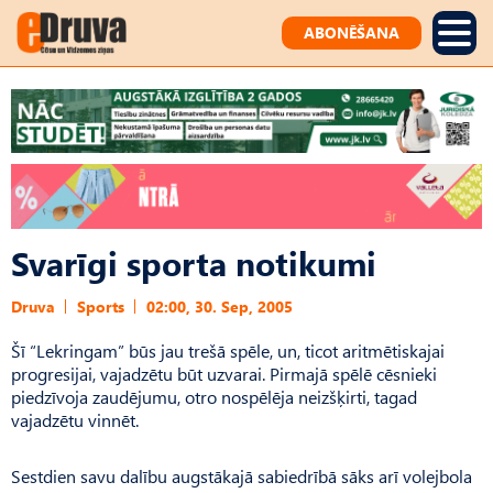
ABONĒŠANA
Svarīgi sporta notikumi
Druva
Sports
02:00, 30. Sep, 2005
Šī “Lekringam” būs jau trešā spēle, un, ticot aritmētiskajai
progresijai, vajadzētu būt uzvarai. Pirmajā spēlē cēsnieki
piedzīvoja zaudējumu, otro nospēlēja neizšķirti, tagad
vajadzētu vinnēt.
Sestdien savu dalību augstākajā sabiedrībā sāks arī volejbola