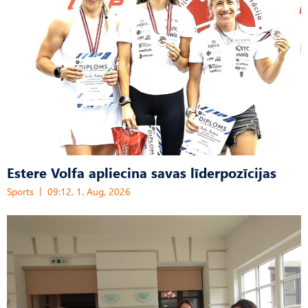
Estere Volfa apliecina savas līderpozīcijas
Sports
09:12, 1. Aug, 2026