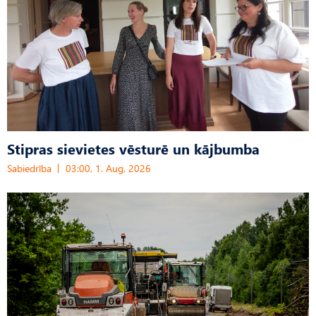
Stipras sievietes vēsturē un kājbumba
Sabiedrība
03:00, 1. Aug, 2026