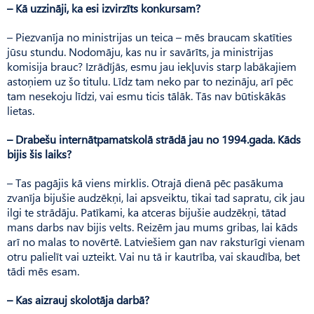
– Kā uzzināji, ka esi izvirzīts konkursam?
– Piezvanīja no ministrijas un teica – mēs braucam skatīties
jūsu stundu. Nodomāju, kas nu ir savārīts, ja ministrijas
komisija brauc? Izrādījās, esmu jau iekļuvis starp labākajiem
astoņiem uz šo titulu. Līdz tam neko par to nezināju, arī pēc
tam nesekoju līdzi, vai esmu ticis tālāk. Tās nav būtiskākās
lietas.
– Drabešu internātpamatskolā strādā jau no 1994.gada. Kāds
bijis šis laiks?
– Tas pagājis kā viens mirklis. Otrajā dienā pēc pasākuma
zvanīja bijušie audzēkņi, lai apsveiktu, tikai tad sapratu, cik jau
ilgi te strādāju. Patīkami, ka atceras bijušie audzēkņi, tātad
mans darbs nav bijis velts. Reizēm jau mums gribas, lai kāds
arī no malas to novērtē. Latviešiem gan nav raksturīgi vienam
otru palielīt vai uzteikt. Vai nu tā ir kautrība, vai skaudība, bet
tādi mēs esam.
– Kas aizrauj skolotāja darbā?