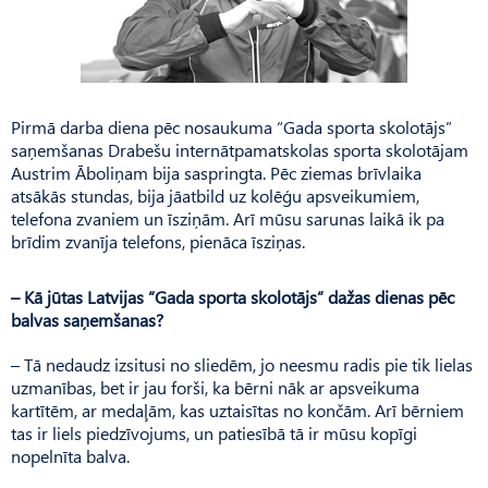
Pirmā darba diena pēc nosaukuma “Gada sporta skolotājs”
saņemšanas Drabešu internātpamatskolas sporta skolotājam
Austrim Āboliņam bija saspringta. Pēc ziemas brīvlaika
atsākās stundas, bija jāatbild uz kolēģu apsveikumiem,
telefona zvaniem un īsziņām. Arī mūsu sarunas laikā ik pa
brīdim zvanīja telefons, pienāca īsziņas.
– Kā jūtas Latvijas ”Gada sporta skolotājs” dažas dienas pēc
balvas saņemšanas?
– Tā nedaudz izsitusi no sliedēm, jo neesmu radis pie tik lielas
uzmanības, bet ir jau forši, ka bērni nāk ar apsveikuma
kartītēm, ar medaļām, kas uztaisītas no končām. Arī bērniem
tas ir liels piedzīvojums, un patiesībā tā ir mūsu kopīgi
nopelnīta balva.