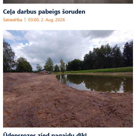
Ceļa darbus pabeigs šoruden
Sabiedrība
03:00, 2. Aug, 2026
Ūdensrozes zied pagaidu dīķī