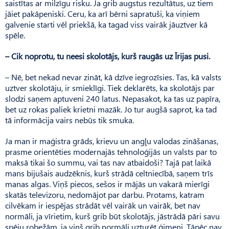
saistītas ar milzīgu risku. Ja grib augstus rezultātus, uz tiem
jāiet pakāpeniski. Ceru, ka arī bērni sapratuši, ka viņiem
galvenie starti vēl priekšā, ka tagad viss vairāk jāuztver kā
spēle.
– Cik noprotu, tu neesi skolotājs, kurš raugās uz Īrijas pusi.
– Nē, bet nekad nevar zināt, kā dzīve iegrozīsies. Tas, kā valsts
uztver skolotāju, ir smieklīgi. Tiek deklarēts, ka skolotājs par
slodzi saņem aptuveni 240 latus. Nepasakot, ka tas uz papīra,
bet uz rokas paliek krietni mazāk. Jo tur augšā saprot, ka tad
tā informācija vairs nebūs tik smuka.
Ja man ir maģistra grāds, krievu un angļu valodas zināšanas,
prasme orientēties modernajās tehnoloģijās un valsts par to
maksā tikai šo summu, vai tas nav atbaidoši? Tajā pat laikā
mans bijušais audzēknis, kurš strādā celtniecībā, saņem trīs
manas algas. Viņš piecos, sešos ir mājās un vakarā mierīgi
skatās televizoru, nedomājot par darbu. Protams, katram
cilvēkam ir iespējas strādāt vēl vairāk un vairāk, bet nav
normāli, ja vīrietim, kurš grib būt skolotājs, jāstrādā pāri savu
spēju robežām, ja viņš grib normāli uzturēt ģimeni. Tāpēc nav