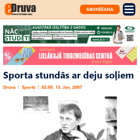
ABONĒŠANA
Sporta stundās ar deju soļiem
Druva
Sports
02:00, 13. Jan, 2007