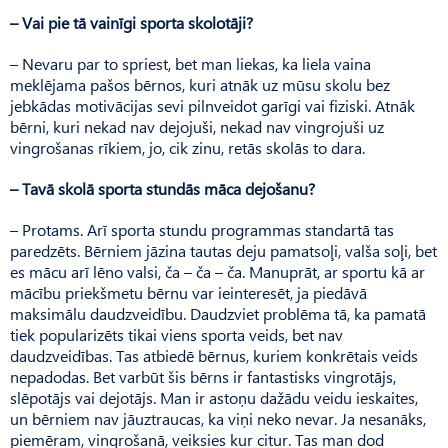
– Vai pie tā vainīgi sporta skolotāji?
– Nevaru par to spriest, bet man liekas, ka liela vaina
meklējama pašos bērnos, kuri atnāk uz mūsu skolu bez
jebkādas motivācijas sevi pilnveidot garīgi vai fiziski. Atnāk
bērni, kuri nekad nav dejojuši, nekad nav vingrojuši uz
vingrošanas rīkiem, jo, cik zinu, retās skolās to dara.
– Tavā skolā sporta stundās māca dejošanu?
– Protams. Arī sporta stundu programmas standartā tas
paredzēts. Bērniem jāzina tautas deju pamatsoļi, valša soļi, bet
es mācu arī lēno valsi, ča – ča – ča. Manuprāt, ar sportu kā ar
mācību priekšmetu bērnu var ieinteresēt, ja piedāvā
maksimālu daudzveidību. Daudzviet problēma tā, ka pamatā
tiek popularizēts tikai viens sporta veids, bet nav
daudzveidības. Tas atbiedē bērnus, kuriem konkrētais veids
nepadodas. Bet varbūt šis bērns ir fantastisks vingrotājs,
slēpotājs vai dejotājs. Man ir astoņu dažādu veidu ieskaites,
un bērniem nav jāuztraucas, ka viņi neko nevar. Ja nesanāks,
piemēram, vingrošanā, veiksies kur citur. Tas man dod