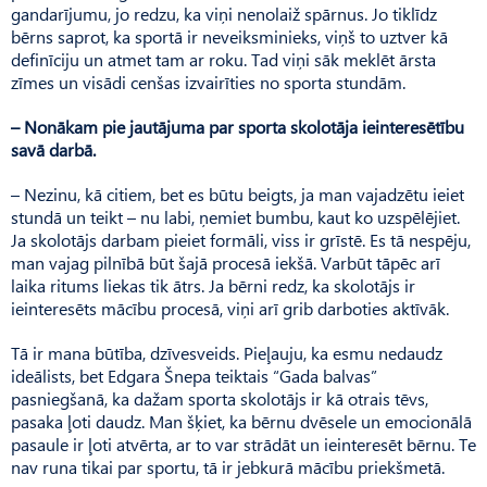
gandarījumu, jo redzu, ka viņi nenolaiž spārnus. Jo tiklīdz
bērns saprot, ka sportā ir neveiksminieks, viņš to uztver kā
definīciju un atmet tam ar roku. Tad viņi sāk meklēt ārsta
zīmes un visādi cenšas izvairīties no sporta stundām.
– Nonākam pie jautājuma par sporta skolotāja ieinteresētību
savā darbā.
– Nezinu, kā citiem, bet es būtu beigts, ja man vajadzētu ieiet
stundā un teikt – nu labi, ņemiet bumbu, kaut ko uzspēlējiet.
Ja skolotājs darbam pieiet formāli, viss ir grīstē. Es tā nespēju,
man vajag pilnībā būt šajā procesā iekšā. Varbūt tāpēc arī
laika ritums liekas tik ātrs. Ja bērni redz, ka skolotājs ir
ieinteresēts mācību procesā, viņi arī grib darboties aktīvāk.
Tā ir mana būtība, dzīvesveids. Pieļauju, ka esmu nedaudz
ideālists, bet Edgara Šnepa teiktais “Gada balvas”
pasniegšanā, ka dažam sporta skolotājs ir kā otrais tēvs,
pasaka ļoti daudz. Man šķiet, ka bērnu dvēsele un emocionālā
pasaule ir ļoti atvērta, ar to var strādāt un ieinteresēt bērnu. Te
nav runa tikai par sportu, tā ir jebkurā mācību priekšmetā.