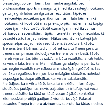
piesardzīgi. Jo tie ir bērni, kuri mērķē augstāk, bet
profesionālais sports ir smags, tajā nedrīkst sasteigt notikumu
gaitu, ja grib labus un ilgstošus rezultātus. Tāpēc es
neakcentēju audzēkņu panākumus. Tas ir labi bērniem kā
notikums, kā kopā būšanas prieks, jo pēc mačiem allaž kopīgi
notiesājam kādu tortīti. Jābūt uzmanīgam, nedrīkst viņus
pārbarot ar sacensībām. Tāpēc internetā meklēju metodiku, kā
pasaulē strādā ar jauniešiem. Nākas secināt, ka Latvijā ļoti
specializējas uz jauniešu rezultātiem. Saprotu arī, kāpēc.
Treneris trenē bērnus, tad viņi pāriet uz citu līmeni pie cita
trenera, un pirmais skolotājs vai treneris paliek bešā. Tāpēc
nereti viņi cenšas bērnus izdzīt, lai būtu rezultāts, lai citi teiktu,
ka viņš ir labs treneris. Man lielākais gandarījums par to, ka
sasniegtie rezultāti nav nākuši ar mežonīgām grūtībām. Tas
panākts regulāros treniņos, bez milzīgām slodzēm, notiekot
vispusīgai fiziskajai attīstībai, kur viss ir sabalansēts.
Pierādījies, ka ir vērts tērēt laiku, lai meklētu informāciju,
studēt šos jautājumus, nevis paļauties uz intuīciju vai vecu
treneru stāstīto, ka tādā un tādā vecumā jābūt konkrētai
kilometrāžai, pretējā gadījumā viss darbs vējā. Palasot
pasaules līmeņa treneru atzinumus, saprotu, ka tādas slodzes