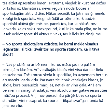
tas aiziet apsēstības līmenī. Protams, vieglāk ir kustināt dažus
pirkstus uz klaviatūras, nevis regulāri nodarboties ar
sportiskajām aktivitātēm. Nākas secināt, ka ļoti maz ģimenēs
kopīgi tiek sportots. Viegli strādāt ar bērnu, kurš audzis
sportiski aktīvā ģimenē, bet pacelt tos, kuri atnākuši bez
jebkāda, kā es saku, background, kuri ir kā māla pika, no kuras
jāsāk veidot sportiski aktīvs cilvēks, tas ir liels izaicinājums.
– No sporta skolotājiem dzirdēts, ka bērni meklē visādus
ieganstus, lai tikai izvairītos no sporta stundām. Kā ir tavā
skolā?
– Nav problēmu ar bērniem, kurus mācu jau no pašām
pirmajām klasēm. Arī vecākajās klasēs viņi visu dara ar lielu
entuziasmu. Taču mūsu skolā ir specifika, ka uzņemam bērnus
arī mācību gada vidū. Pārsvarā tie ienāk vecākajās klasēs, jo
skola, kurā pusaudzis mācījies, netiek ar viņu galā. Ar šiem
bērniem ir smagi strādāt, jo viņi absolūti nav gatavi iesaistīties
mācību procesā. Viņi nav pieradināti pārģērbties uz sporta
stundām, viņi nesaprot, ka sports ir tikpat svarīga stunda kā
jebkura cita.