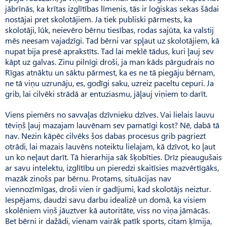
jābrīnās, ka krītas izglītības līmenis, tās ir loģiskas sekas šādai
nostājai pret skolotājiem. Ja tiek publiski pārmests, ka
skolotāji, lūk, neievēro bērnu tiesības, rodas sajūta, ka valstij
mēs neesam vajadzīgi. Tad bērni var spļaut uz skolotājiem, kā
nupat bija presē aprakstīts. Tad lai meklē tādus, kuri ļauj sev
kāpt uz galvas. Zinu pilnīgi droši, ja man kāds pārgudrais no
Rīgas atnāktu un sāktu pārmest, ka es ne tā piegāju bērnam,
ne tā viņu uzrunāju, es, godīgi saku, uzreiz paceltu cepuri. Ja
grib, lai cilvēki strādā ar entuziasmu, jāļauj viņiem to darīt.
Viens piemērs no savvaļas dzīvnieku dzīves. Vai lielais lauvu
tēviņš ļauj mazajam lauvēnam sev pamatīgi kost? Nē, dabā tā
nav. Nezin kāpēc cilvēks šos dabas procesus grib pagriezt
otrādi, lai mazais lauvēns noteiktu lielajam, kā dzīvot, ko ļaut
un ko neļaut darīt. Tā hierarhija sāk šķobīties. Drīz pieaugušais
ar savu intelektu, izglītību un pieredzi skaitīsies mazvērtīgāks,
mazāk zinošs par bērnu. Protams, situācijas nav
viennozīmīgas, droši vien ir gadījumi, kad skolotājs neiztur.
Iespējams, daudzi savu darbu idealizē un domā, ka visiem
skolēniem viņš jāuztver kā autoritāte, viss no viņa jāmācās.
Bet bērni ir dažādi, vienam vairāk patīk sports, citam ķīmija,