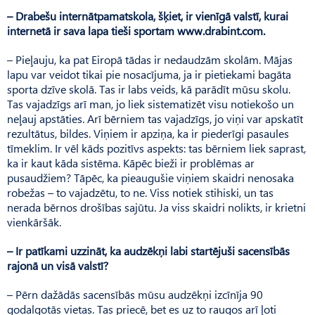
– Drabešu internātpamatskola, šķiet, ir vienīgā valstī, kurai
internetā ir sava lapa tieši sportam www.drabint.com.
– Pieļauju, ka pat Eiropā tādas ir nedaudzām skolām. Mājas
lapu var veidot tikai pie nosacījuma, ja ir pietiekami bagāta
sporta dzīve skolā. Tas ir labs veids, kā parādīt mūsu skolu.
Tas vajadzīgs arī man, jo liek sistematizēt visu notiekošo un
neļauj apstāties. Arī bērniem tas vajadzīgs, jo viņi var apskatīt
rezultātus, bildes. Viņiem ir apziņa, ka ir piederīgi pasaules
tīmeklim. Ir vēl kāds pozitīvs aspekts: tas bērniem liek saprast,
ka ir kaut kāda sistēma. Kāpēc bieži ir problēmas ar
pusaudžiem? Tāpēc, ka pieaugušie viņiem skaidri nenosaka
robežas – to vajadzētu, to ne. Viss notiek stihiski, un tas
nerada bērnos drošības sajūtu. Ja viss skaidri nolikts, ir krietni
vienkāršāk.
– Ir patīkami uzzināt, ka audzēkņi labi startējuši sacensībās
rajonā un visā valstī?
– Pērn dažādās sacensībās mūsu audzēkņi izcīnīja 90
godalgotās vietas. Tas priecē, bet es uz to raugos arī ļoti