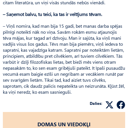
citam literatūra, un viņi visās stundās nebūs vienādi.
– Saņemot balvu, tu teici, ka tas ir veltījums tēvam.
– Viņš nomira, kad man bija 15 gadi, bet manas darba spējas
pilnīgi noteikti nāk no viņa. Savām rokām esmu atjaunojis
tēva mājas, kur tagad arī dzīvoju. Man ir sajūta, ka viņš mani
vadījis visus šos gadus. Tēvs man bija piemērs, viņš iedeva to
sapratni, kas vajadzīga katram. Sapratni par noteiktām lietām,
principiem, atbildību pret cilvēkiem, arī tuviem cilvēkiem. Tās
varbūt ir dziļi filozofiskas lietas, bet bieži mēs viens otram
nepasakām to, ko sen esam gribējuši pateikt. It īpaši pusaudžu
vecumā esam baigie ezīši un negribam ar vecākiem runāt par
sev svarīgām lietām. Tikai tad, kad aiziet tuvs cilvēks,
saprotam, cik daudz palicis nepateikta un neizrunāta. Kļūst žēl,
ka viņi neredz, ko esam sasnieguši.
Dalies:
DOMAS UN VIEDOKĻI