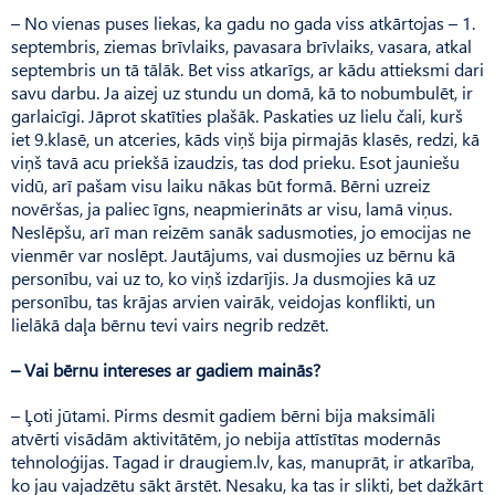
– No vienas puses liekas, ka gadu no gada viss atkārtojas – 1.
septembris, ziemas brīvlaiks, pavasara brīvlaiks, vasara, atkal
septembris un tā tālāk. Bet viss atkarīgs, ar kādu attieksmi dari
savu darbu. Ja aizej uz stundu un domā, kā to nobumbulēt, ir
garlaicīgi. Jāprot skatīties plašāk. Paskaties uz lielu čali, kurš
iet 9.klasē, un atceries, kāds viņš bija pirmajās klasēs, redzi, kā
viņš tavā acu priekšā izaudzis, tas dod prieku. Esot jauniešu
vidū, arī pašam visu laiku nākas būt formā. Bērni uzreiz
novēršas, ja paliec īgns, neapmierināts ar visu, lamā viņus.
Neslēpšu, arī man reizēm sanāk sadusmoties, jo emocijas ne
vienmēr var noslēpt. Jautājums, vai dusmojies uz bērnu kā
personību, vai uz to, ko viņš izdarījis. Ja dusmojies kā uz
personību, tas krājas arvien vairāk, veidojas konflikti, un
lielākā daļa bērnu tevi vairs negrib redzēt.
– Vai bērnu intereses ar gadiem mainās?
– Ļoti jūtami. Pirms desmit gadiem bērni bija maksimāli
atvērti visādām aktivitātēm, jo nebija attīstītas modernās
tehnoloģijas. Tagad ir draugiem.lv, kas, manuprāt, ir atkarība,
ko jau vajadzētu sākt ārstēt. Nesaku, ka tas ir slikti, bet dažkārt