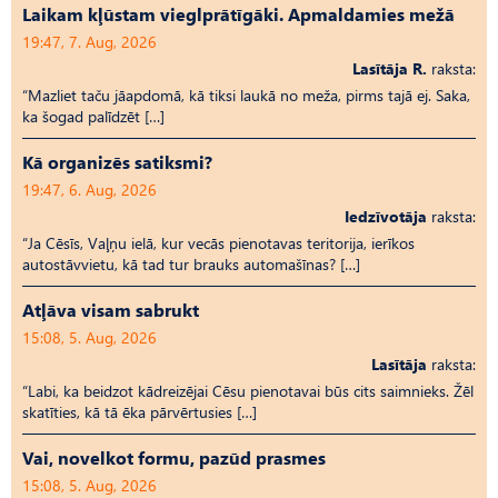
Laikam kļūstam vieglprātīgāki. Apmaldamies mežā
19:47, 7. Aug, 2026
Lasītāja R.
raksta:
“Mazliet taču jāapdomā, kā tiksi laukā no meža, pirms tajā ej. Saka,
ka šogad palīdzēt […]
Kā organizēs satiksmi?
19:47, 6. Aug, 2026
Iedzīvotāja
raksta:
“Ja Cēsīs, Vaļņu ielā, kur vecās pienotavas teritorija, ierīkos
autostāvvietu, kā tad tur brauks automašīnas? […]
Atļāva visam sabrukt
15:08, 5. Aug, 2026
Lasītāja
raksta:
“Labi, ka beidzot kādreizējai Cēsu pienotavai būs cits saimnieks. Žēl
skatīties, kā tā ēka pārvērtusies […]
Vai, novelkot formu, pazūd prasmes
15:08, 5. Aug, 2026