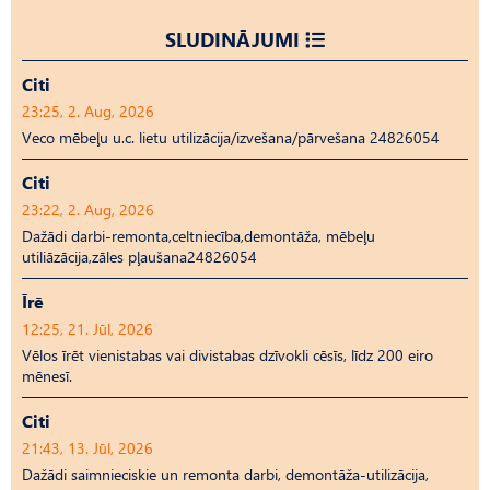
SLUDINĀJUMI
Citi
23:25, 2. Aug, 2026
Veco mēbeļu u.c. lietu utilizācija/izvešana/pārvešana 24826054
Citi
23:22, 2. Aug, 2026
Dažādi darbi-remonta,celtniecība,demontāža, mēbeļu
utiliāzācija,zāles pļaušana24826054
Īrē
12:25, 21. Jūl, 2026
Vēlos īrēt vienistabas vai divistabas dzīvokli cēsīs, līdz 200 eiro
mēnesī.
Citi
21:43, 13. Jūl, 2026
Dažādi saimnieciskie un remonta darbi, demontāža-utilizācija,