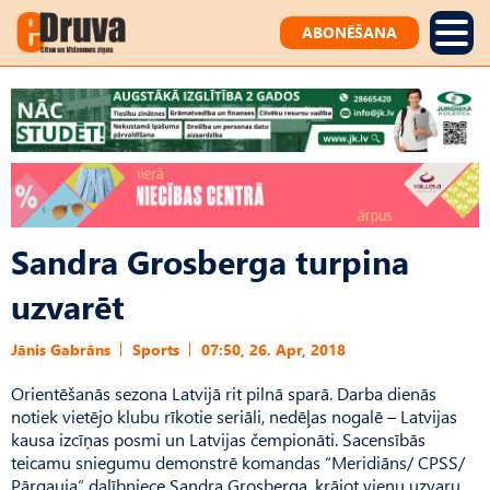
ABONĒŠANA
Sandra Grosberga turpina
uzvarēt
Jānis Gabrāns
Sports
07:50, 26. Apr, 2018
Orientēšanās sezona Latvijā rit pilnā sparā. Darba dienās
notiek vietējo klubu rīkotie seriāli, nedēļas nogalē – Latvijas
kausa izcīņas posmi un Latvijas čempionāti. Sacensībās
teicamu sniegumu demonstrē komandas “Meridiāns/ CPSS/
Pārgauja” dalībniece Sandra Grosberga, krājot vienu uzvaru