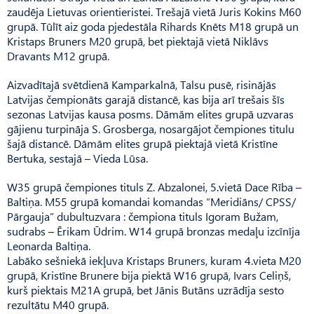
zaudēja Lietuvas orientieristei. Trešajā vietā Juris Kokins M60
grupā. Tūlīt aiz goda pjedestāla Rihards Knēts M18 grupā un
Kristaps Bruners M20 grupā, bet piektajā vietā Niklāvs
Dravants M12 grupā.
Aizvadītajā svētdienā Kamparkalnā, Talsu pusē, risinājās
Latvijas čempionāts garajā distancē, kas bija arī trešais šīs
sezonas Latvijas kausa posms. Dāmām elites grupā uzvaras
gājienu turpināja S. Grosberga, nosargājot čempiones titulu
šajā distancē. Dāmām elites grupā piektajā vietā Kristīne
Bertuka, sestajā – Vieda Lūsa.
W35 grupā čempiones tituls Z. Abzalonei, 5.vietā Dace Rība –
Baltiņa. M55 grupā komandai komandas “Meridiāns/ CPSS/
Pārgauja” dubultuzvara : čempiona tituls Igoram Bužam,
sudrabs – Ērikam Ūdrim. W14 grupā bronzas medaļu izcīnīja
Leonarda Baltiņa.
Labāko sešniekā iekļuva Kristaps Bruners, kuram 4.vieta M20
grupā, Kristīne Brunere bija piektā W16 grupā, Ivars Celiņš,
kurš piektais M21A grupā, bet Jānis Butāns uzrādīja sesto
rezultātu M40 grupā.