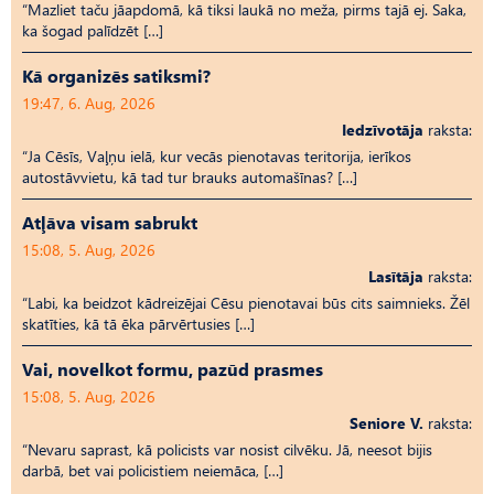
“Mazliet taču jāapdomā, kā tiksi laukā no meža, pirms tajā ej. Saka,
ka šogad palīdzēt […]
Kā organizēs satiksmi?
19:47, 6. Aug, 2026
Iedzīvotāja
raksta:
“Ja Cēsīs, Vaļņu ielā, kur vecās pienotavas teritorija, ierīkos
autostāvvietu, kā tad tur brauks automašīnas? […]
Atļāva visam sabrukt
15:08, 5. Aug, 2026
Lasītāja
raksta:
“Labi, ka beidzot kādreizējai Cēsu pienotavai būs cits saimnieks. Žēl
skatīties, kā tā ēka pārvērtusies […]
Vai, novelkot formu, pazūd prasmes
15:08, 5. Aug, 2026
Seniore V.
raksta:
“Nevaru saprast, kā policists var nosist cilvēku. Jā, neesot bijis
darbā, bet vai policistiem neiemāca, […]