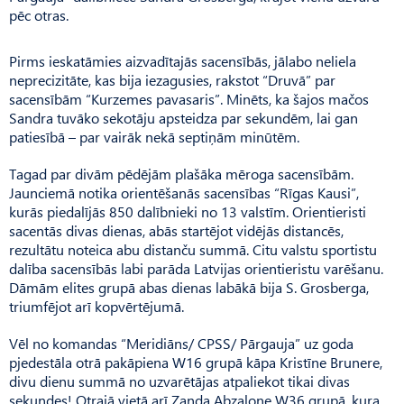
pēc otras.
Pirms ieskatāmies aizvadītajās sacensībās, jālabo neliela
neprecizitāte, kas bija iezagusies, rakstot “Druvā” par
sacensībām “Kurzemes pavasaris”. Minēts, ka šajos mačos
Sandra tuvāko sekotāju apsteidza par sekundēm, lai gan
patiesībā – par vairāk nekā septiņām minūtēm.
Tagad par divām pēdējām plašāka mēroga sacensībām.
Jaunciemā notika orientēšanās sacensības “Rīgas Kausi”,
kurās piedalījās 850 dalībnieki no 13 valstīm. Orientieristi
sacentās divas dienas, abās startējot vidējās distancēs,
rezultātu noteica abu distanču summā. Citu valstu sportistu
dalība sacensībās labi parāda Latvijas orientieristu varēšanu.
Dāmām elites grupā abas dienas labākā bija S. Grosberga,
triumfējot arī kopvērtējumā.
Vēl no komandas “Meridiāns/ CPSS/ Pārgauja” uz goda
pjedestāla otrā pakāpiena W16 grupā kāpa Kristīne Brunere,
divu dienu summā no uzvarētājas atpaliekot tikai divas
sekundes! Otrajā vietā arī Zanda Abzalone W36 grupā, kura