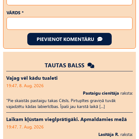
VĀRDS *
PIEVIENOT KOMENTĀRU
TAUTAS BALSS
Vajag vēl kādu tualeti
19:47, 8. Aug, 2026
Pastaigu cienītāja
raksta:
“Pie skaistās pastaigu takas Cēsīs, Pirtupītes graviņā tuvāk
vajadzētu kādas labierīcības. Īpaši jau karstā laikā […]
Laikam kļūstam vieglprātīgāki. Apmaldamies mežā
19:47, 7. Aug, 2026
Lasītāja R.
raksta: