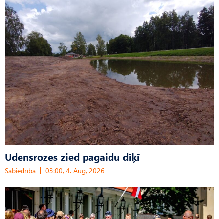
Ūdensrozes zied pagaidu dīķī
Sabiedrība
03:00, 4. Aug, 2026