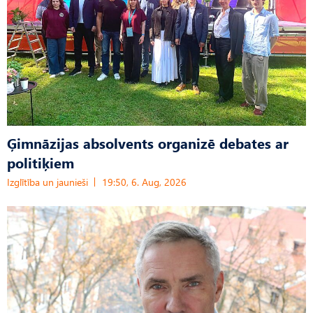
Ģimnāzijas absolvents organizē debates ar
politiķiem
Izglītība un jaunieši
19:50, 6. Aug, 2026