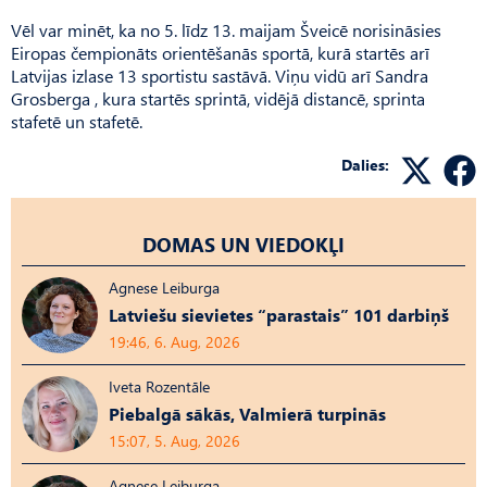
Vēl var minēt, ka no 5. līdz 13. maijam Šveicē norisināsies
Eiropas čempionāts orientēšanās sportā, kurā startēs arī
Latvijas izlase 13 sportistu sastāvā. Viņu vidū arī Sandra
Grosberga , kura startēs sprintā, vidējā distancē, sprinta
stafetē un stafetē.
Dalies:
DOMAS UN VIEDOKĻI
Agnese Leiburga
Latviešu sievietes “parastais” 101 darbiņš
19:46, 6. Aug, 2026
Iveta Rozentāle
Piebalgā sākās, Valmierā turpinās
15:07, 5. Aug, 2026
Agnese Leiburga