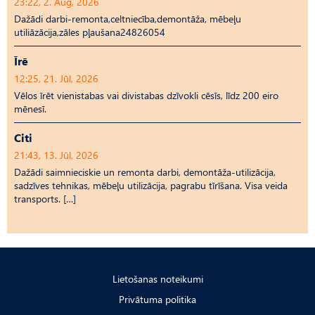
23:22, 2. Aug, 2026
Dažādi darbi-remonta,celtniecība,demontāža, mēbeļu
utiliāzācija,zāles pļaušana24826054
Īrē
12:25, 21. Jūl, 2026
Vēlos īrēt vienistabas vai divistabas dzīvokli cēsīs, līdz 200 eiro
mēnesī.
Citi
21:43, 13. Jūl, 2026
Dažādi saimnieciskie un remonta darbi, demontāža-utilizācija,
sadzīves tehnikas, mēbeļu utilizācija, pagrabu tīrīšana. Visa veida
transports. […]
Lietošanas noteikumi
Privātuma politika