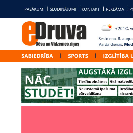
PASĀKUMI
SLUDINĀJUMI
KONTAKTI
REKLĀMA
P
+20° C, vē
Sestdiena, 8. augus
Vārda dienas:
Mudī
SABIEDRĪBA
SPORTS
IZGLĪTĪBA 