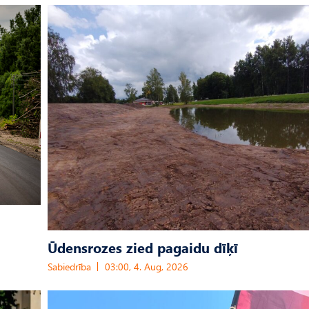
Ūdensrozes zied pagaidu dīķī
Sabiedrība
03:00, 4. Aug, 2026