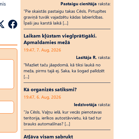
nis
Pastaigu cienītāja
raksta:
“Pie skaistās pastaigu takas Cēsīs, Pirtupītes
graviņā tuvāk vajadzētu kādas labierīcības.
Īpaši jau karstā laikā […]
Laikam kļūstam vieglprātīgāki.
Apmaldamies mežā
19:47, 7. Aug, 2026
Lasītāja R.
raksta:
“Mazliet taču jāapdomā, kā tiksi laukā no
meža, pirms tajā ej. Saka, ka šogad palīdzēt
[…]
Kā organizēs satiksmi?
19:47, 6. Aug, 2026
Iedzīvotāja
raksta:
“Ja Cēsīs, Vaļņu ielā, kur vecās pienotavas
teritorija, ierīkos autostāvvietu, kā tad tur
brauks automašīnas? […]
Atļāva visam sabrukt