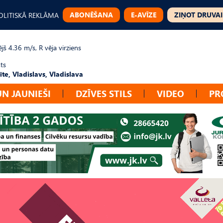
ABONĒŠANA
E-AVĪZE
ZIŅOT DRUVAI
OLITISKĀ REKLĀMA
jš 4.36 m/s, R vēja virziens
ts
te, Vladislavs, Vladislava
UN JAUNIEŠI
DZĪVES STILS
VIDEO
PR