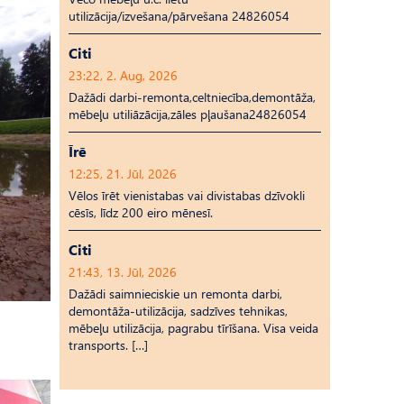
utilizācija/izvešana/pārvešana 24826054
Citi
23:22, 2. Aug, 2026
Dažādi darbi-remonta,celtniecība,demontāža,
mēbeļu utiliāzācija,zāles pļaušana24826054
Īrē
12:25, 21. Jūl, 2026
Vēlos īrēt vienistabas vai divistabas dzīvokli
cēsīs, līdz 200 eiro mēnesī.
Citi
21:43, 13. Jūl, 2026
Dažādi saimnieciskie un remonta darbi,
demontāža-utilizācija, sadzīves tehnikas,
mēbeļu utilizācija, pagrabu tīrīšana. Visa veida
transports. […]