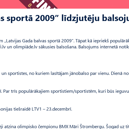
as sportā 2009” līdzjutēju balso
m „Latvijas Gada balvas sportā 2009”. Tāpat kā iepriekš populārā
elfi.lv un olimpiāde.lv sākusies balsošana. Balsojums internetā noti
i un sportistes, no kuriem lasītājam jānobalso par vienu. Dienā no
ī. Par trīs populārākajiem sportistiem/sportistēm, kuri būs ieguvu
onijas tiešraidē LTV1 – 23.decembrī.
tēji atzina olimpisko čempionu BMX Māri Štrombergu. Šogad uz ti