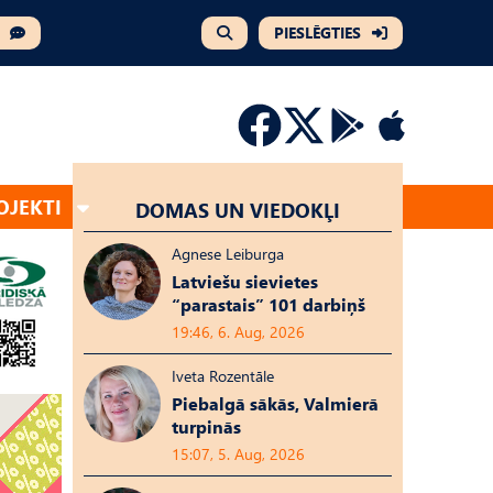
PIESLĒGTIES
OJEKTI
DOMAS UN VIEDOKĻI
Agnese Leiburga
Latviešu sievietes
“parastais” 101 darbiņš
19:46, 6. Aug, 2026
Iveta Rozentāle
Piebalgā sākās, Valmierā
turpinās
15:07, 5. Aug, 2026