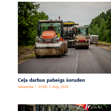
Ceļa darbus pabeigs šoruden
Sabiedrība
03:00, 2. Aug, 2026