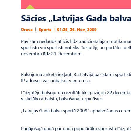
Sācies „Latvijas Gada balv
Druva
Sports
01:25, 26. Nov, 2009
Pavisam nedaudz atlicis līdz tradicionālajam notikuma
sportistu vai sportisti noteiks līdzjutēji, un portālos d
novembra līdz 21. decembrim.
Balsojuma anketā iekļauti 35 Latvijā pazīstami sportist
IP adreses var nobalsot vienu reizi.
Līdzjutēju balsojuma rezultāti tiks paziņoti 22.decembr
vislielāko atbalstu, balsošana turpināsies
„Latvijas Gada balva sportā 2009” apbalvošanas cerem
Pagājušajā gadā par gada populārāko sportistu līdzju