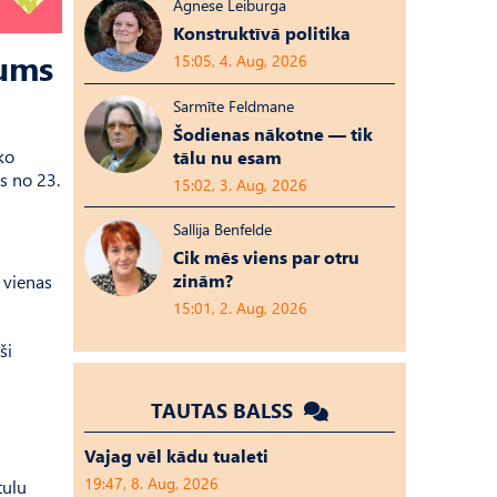
Agnese Leiburga
Konstruktīvā politika
jums
15:05, 4. Aug, 2026
Sarmīte Feldmane
Šodienas nākotne — tik
ko
tālu nu esam
ks no 23.
15:02, 3. Aug, 2026
Sallija Benfelde
Cik mēs viens par otru
zinām?
 vienas
15:01, 2. Aug, 2026
ši
TAUTAS BALSS
Vajag vēl kādu tualeti
19:47, 8. Aug, 2026
tulu