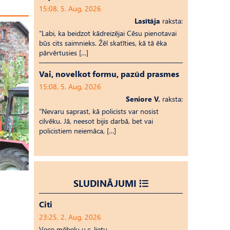
15:08, 5. Aug, 2026
Lasītāja
raksta:
“Labi, ka beidzot kādreizējai Cēsu pienotavai
būs cits saimnieks. Žēl skatīties, kā tā ēka
pārvērtusies […]
Vai, novelkot formu, pazūd prasmes
15:08, 5. Aug, 2026
Seniore V.
raksta:
“Nevaru saprast, kā policists var nosist
cilvēku. Jā, neesot bijis darbā, bet vai
policistiem neiemāca, […]
SLUDINĀJUMI
Citi
23:25, 2. Aug, 2026
Veco mēbeļu u.c. lietu