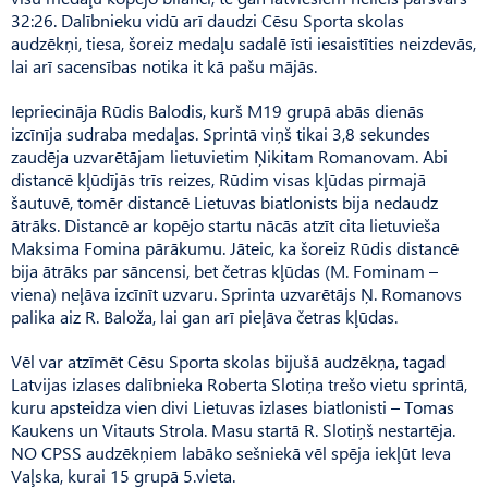
32:26. Dalībnieku vidū arī daudzi Cēsu Sporta skolas
audzēkņi, tiesa, šoreiz medaļu sadalē īsti iesaistīties neizdevās,
lai arī sacensības notika it kā pašu mājās.
Iepriecināja Rūdis Balodis, kurš M19 grupā abās dienās
izcīnīja sudraba medaļas. Sprintā viņš tikai 3,8 sekundes
zaudēja uzvarētājam lietuvietim Ņikitam Romanovam. Abi
distancē kļūdījās trīs reizes, Rūdim visas kļūdas pirmajā
šautuvē, tomēr distancē Lietuvas biatlonists bija nedaudz
ātrāks. Distancē ar kopējo startu nācās atzīt cita lietuvieša
Maksima Fomina pārākumu. Jāteic, ka šoreiz Rūdis distancē
bija ātrāks par sāncensi, bet četras kļūdas (M. Fominam –
viena) neļāva izcīnīt uzvaru. Sprinta uzvarētājs Ņ. Romanovs
palika aiz R. Baloža, lai gan arī pieļāva četras kļūdas.
Vēl var atzīmēt Cēsu Sporta skolas bijušā audzēkņa, tagad
Latvijas izlases dalībnieka Roberta Slotiņa trešo vietu sprintā,
kuru apsteidza vien divi Lietuvas izlases biatlonisti – Tomas
Kaukens un Vitauts Strola. Masu startā R. Slotiņš nestartēja.
NO CPSS audzēkņiem labāko sešniekā vēl spēja iekļūt Ieva
Vaļska, kurai 15 grupā 5.vieta.