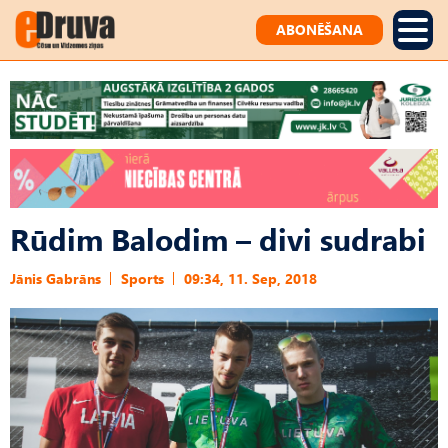
ABONĒŠANA
Rūdim Balodim – divi sudrabi
Jānis Gabrāns
Sports
09:34, 11. Sep, 2018