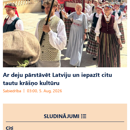
Ar deju pārstāvēt Latviju un iepazīt citu
tautu krāšņo kultūru
Sabiedrība
03:00, 5. Aug, 2026
SLUDINĀJUMI
Citi