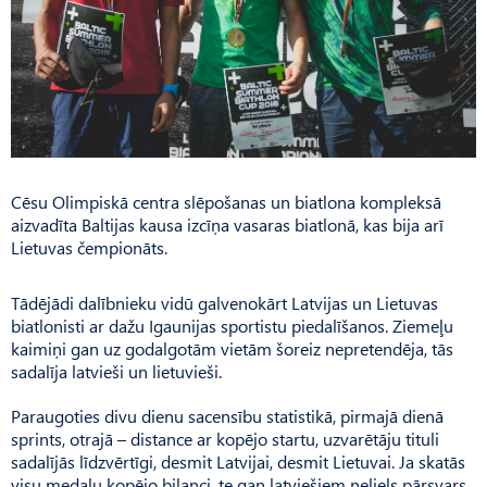
Cēsu Olimpiskā centra slēpošanas un biatlona kompleksā
aizvadīta Baltijas kausa izcīņa vasaras biatlonā, kas bija arī
Lietuvas čempionāts.
Tādējādi dalībnieku vidū galvenokārt Latvijas un Lietuvas
biatlonisti ar dažu Igaunijas sportistu piedalīšanos. Ziemeļu
kaimiņi gan uz godalgotām vietām šoreiz nepretendēja, tās
sadalīja latvieši un lietuvieši.
Paraugoties divu dienu sacensību statistikā, pirmajā dienā
sprints, otrajā – distance ar kopējo startu, uzvarētāju tituli
sadalījās līdzvērtīgi, desmit Latvijai, desmit Lietuvai. Ja skatās
visu medaļu kopējo bilanci, te gan latviešiem neliels pārsvars