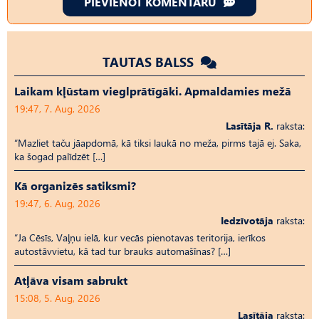
PIEVIENOT KOMENTĀRU
TAUTAS BALSS
Laikam kļūstam vieglprātīgāki. Apmaldamies mežā
19:47, 7. Aug, 2026
Lasītāja R.
raksta:
“Mazliet taču jāapdomā, kā tiksi laukā no meža, pirms tajā ej. Saka,
ka šogad palīdzēt […]
Kā organizēs satiksmi?
19:47, 6. Aug, 2026
Iedzīvotāja
raksta:
“Ja Cēsīs, Vaļņu ielā, kur vecās pienotavas teritorija, ierīkos
autostāvvietu, kā tad tur brauks automašīnas? […]
Atļāva visam sabrukt
15:08, 5. Aug, 2026
Lasītāja
raksta: