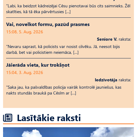
“Labi, ka beidzot kādreizējai Cēsu pienotavai būs cits saimnieks. Žēl
skatīties, kā tā ēka pārvērtusies […]
Vai, novelkot formu, pazūd prasmes
15:08, 5. Aug, 2026
Seniore V.
raksta:
“Nevaru saprast, kā policists var nosist cilvēku. Jā, neesot bijis
darbā, bet vai policistiem neiemāca, […]
Jāierāda vieta, kur trokšņot
15:04, 3. Aug, 2026
Iedzīvotāja
raksta:
“Saka jau, ka pašvaldības policija vairāk kontrolē jauniešus, kas
nakts stundās braukā pa Cēsīm ar […]
Lasītākie raksti