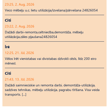
23:25, 2. Aug, 2026
Veco mēbeļu u.c. lietu utilizācija/izvešana/pārvešana 24826054
Citi
23:22, 2. Aug, 2026
Dažādi darbi-remonta,celtniecība,demontāža, mēbeļu
utiliāzācija,zāles pļaušana24826054
Īrē
12:25, 21. Jūl, 2026
Vēlos īrēt vienistabas vai divistabas dzīvokli cēsīs, līdz 200 eiro
mēnesī.
Citi
21:43, 13. Jūl, 2026
Dažādi saimnieciskie un remonta darbi, demontāža-utilizācija,
sadzīves tehnikas, mēbeļu utilizācija, pagrabu tīrīšana. Visa veida
transports. […]