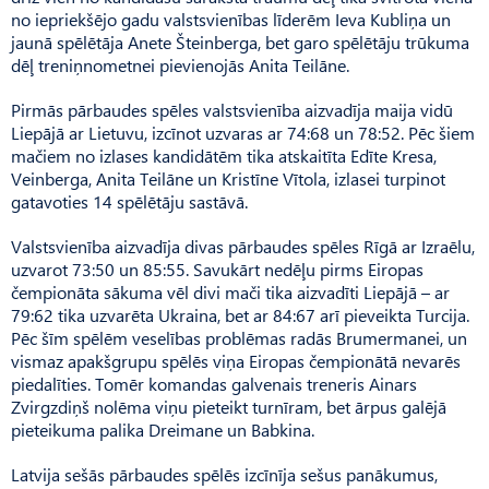
no iepriekšējo gadu valstsvienības līderēm Ieva Kubliņa un
jaunā spēlētāja Anete Šteinberga, bet garo spēlētāju trūkuma
dēļ treniņnometnei pievienojās Anita Teilāne.
Pirmās pārbaudes spēles valstsvienība aizvadīja maija vidū
Liepājā ar Lietuvu, izcīnot uzvaras ar 74:68 un 78:52. Pēc šiem
mačiem no izlases kandidātēm tika atskaitīta Edīte Kresa,
Veinberga, Anita Teilāne un Kristīne Vītola, izlasei turpinot
gatavoties 14 spēlētāju sastāvā.
Valstsvienība aizvadīja divas pārbaudes spēles Rīgā ar Izraēlu,
uzvarot 73:50 un 85:55. Savukārt nedēļu pirms Eiropas
čempionāta sākuma vēl divi mači tika aizvadīti Liepājā – ar
79:62 tika uzvarēta Ukraina, bet ar 84:67 arī pieveikta Turcija.
Pēc šīm spēlēm veselības problēmas radās Brumermanei, un
vismaz apakšgrupu spēlēs viņa Eiropas čempionātā nevarēs
piedalīties. Tomēr komandas galvenais treneris Ainars
Zvirgzdiņš nolēma viņu pieteikt turnīram, bet ārpus galējā
pieteikuma palika Dreimane un Babkina.
Latvija sešās pārbaudes spēlēs izcīnīja sešus panākumus,