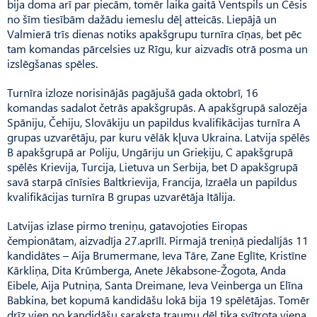
bija doma arī par piecām, tomēr laika gaitā Ventspils un Cēsis
no šīm tiesībām dažādu iemeslu dēļ atteicās. Liepājā un
Valmierā trīs dienas notiks apakšgrupu turnīra cīņas, bet pēc
tam komandas pārcelsies uz Rīgu, kur aizvadīs otrā posma un
izslēgšanas spēles.
Turnīra izloze norisinājās pagājušā gada oktobrī, 16
komandas sadalot četrās apakšgrupās. A apakšgrupā salozēja
Spāniju, Čehiju, Slovākiju un papildus kvalifikācijas turnīra A
grupas uzvarētāju, par kuru vēlāk kļuva Ukraina. Latvija spēlēs
B apakšgrupā ar Poliju, Ungāriju un Grieķiju, C apakšgrupā
spēlēs Krievija, Turcija, Lietuva un Serbija, bet D apakšgrupā
savā starpā cīnīsies Baltkrievija, Francija, Izraēla un papildus
kvalifikācijas turnīra B grupas uzvarētāja Itālija.
Latvijas izlase pirmo treniņu, gatavojoties Eiropas
čempionātam, aizvadīja 27.aprīlī. Pirmajā treniņā piedalījās 11
kandidātes – Aija Brumermane, Ieva Tāre, Zane Eglīte, Kristīne
Kārkliņa, Dita Krūmberga, Anete Jēkabsone-Žogota, Anda
Eibele, Aija Putniņa, Santa Dreimane, Ieva Veinberga un Elīna
Babkina, bet kopumā kandidāšu lokā bija 19 spēlētājas. Tomēr
drīz vien no kandidāšu saraksta traumu dēļ tika svītrota viena