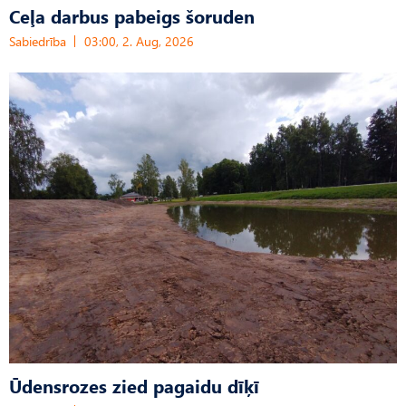
Ceļa darbus pabeigs šoruden
Sabiedrība
03:00, 2. Aug, 2026
Ūdensrozes zied pagaidu dīķī