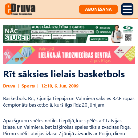
ABONĒŠANA
Rīt sāksies lielais basketbols
Druva
Sports
12:10, 6. Jūn, 2009
Basketbols. Rīt, 7.jūnijā Liepājā un Valmierā sāksies 32.Eiropas
čempionāts basketbolā, kurš ilgs līdz 20.jūnijam.
Apakšgrupu spēles notiks Liepājā, kur spēlēs arī Latvijas
izlase, un Valmierā, bet izšķirošās spēles tiks aizvadītas Rīgā.
Pirmo spēli Latvijas izlase 7.jūnijā aizvadīs ar Poliju, dienu