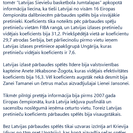
tomēr “Latvijas Sieviešu basketbola Jumtalapas” apkopotā
informācija liecina, ka tieši Latvijai no visām 16 Eiropas
čempionāta dalībniecēm pārbaudes spēlēs bija visvājākie
pretinieki. Koeficients tika noteikts pēc pārbaudes spēļu
pretinieču vietām FIBA rangā, un Latvijas izlases pretinieču
vidējais koeficients bija 31,2. Priekšpēdējā vietā ar koeficientu
29,7 atrodas Serbija, bet pārliecinošu pirmo vietu ieņem
Latvijas izlases pretiniece apakšgrupā Ungārija, kuras
pretinieču vidējais koeficients ir 7,6.
Latvijas izlasē pārbaudes spēlēs līdere bija valstsvienības
kapteine Anete Jēkabsone-Žogota, kuras vidējais efektivitātes
koeficients bija 16,3. Vēl koeficients augstāk nekā desmit bija
Zanei Tamanei un četrus mačus aizvadījušajai Lienei Jansonei.
Tikmēr pilnīgi pretēja informācija bija pirms 2007.gada
Eiropas čempionāta, kurā Latvija iekļuva pusfinālā un
sacensību noslēgumā ieņēma ceturto vietu. Toreiz Latvijas
pretinieču koeficients pārbaudes spēlēs bija visaugstākais.
Bez Latvijas pārbaudes spēlēs tikai uzvaras izcīnīja arī Krievija
(divas no tām pret Ungāriju), kas kopā aizvadīja sešas spēles,