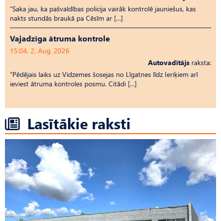
“Saka jau, ka pašvaldības policija vairāk kontrolē jauniešus, kas
nakts stundās braukā pa Cēsīm ar […]
Vajadzīga ātruma kontrole
15:04, 2. Aug, 2026
Autovadītājs
raksta:
“Pēdējais laiks uz Vid­ze­mes šosejas no Līgatnes līdz Ieriķiem arī
ieviest ātruma kontroles posmu. Citādi […]
Lasītākie raksti