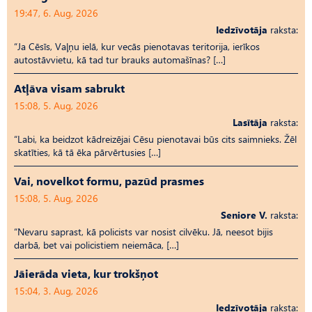
19:47, 6. Aug, 2026
Iedzīvotāja
raksta:
“Ja Cēsīs, Vaļņu ielā, kur vecās pienotavas teritorija, ierīkos
autostāvvietu, kā tad tur brauks automašīnas? […]
Atļāva visam sabrukt
15:08, 5. Aug, 2026
Lasītāja
raksta:
“Labi, ka beidzot kādreizējai Cēsu pienotavai būs cits saimnieks. Žēl
skatīties, kā tā ēka pārvērtusies […]
Vai, novelkot formu, pazūd prasmes
15:08, 5. Aug, 2026
Seniore V.
raksta:
“Nevaru saprast, kā policists var nosist cilvēku. Jā, neesot bijis
darbā, bet vai policistiem neiemāca, […]
Jāierāda vieta, kur trokšņot
15:04, 3. Aug, 2026
Iedzīvotāja
raksta: