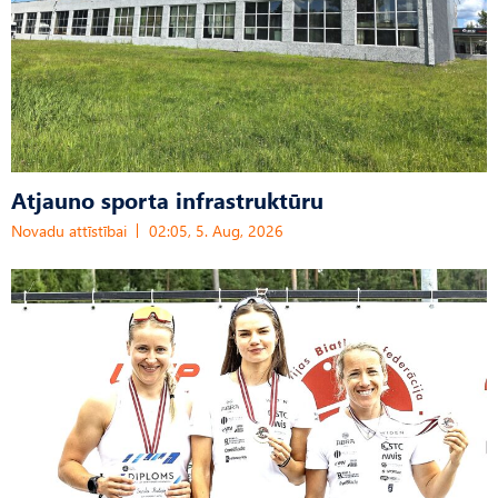
Atjauno sporta infrastruktūru
Novadu attīstībai
02:05, 5. Aug, 2026