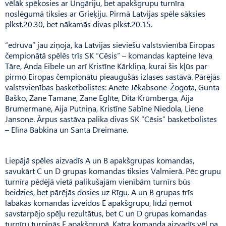
vēlāk spēkosies ar Ungāriju, bet apakšgrupu turnīra
noslēgumā tiksies ar Grieķiju. Pirmā Latvijas spēle sāksies
plkst.20.30, bet nākamās divas plkst.20.15.
“edruva” jau ziņoja, ka Latvijas sieviešu valstsvienībā Eiropas
čempionātā spēlēs trīs SK “Cēsis” – komandas kapteine Ieva
Tāre, Anda Eibele un arī Kristīne Kārkliņa, kurai šis kļūs par
pirmo Eiropas čempionātu pieaugušās izlases sastāvā. Pārējās
valstsvienības basketbolistes: Anete Jēkabsone-Žogota, Gunta
Baško, Zane Tamane, Zane Eglīte, Dita Krūmberga, Aija
Brumermane, Aija Putniņa, Kristīne Sabīne Niedola, Liene
Jansone. Ārpus sastāva palika divas SK “Cēsis” basketbolistes
– Elīna Babkina un Santa Dreimane.
Liepājā spēles aizvadīs A un B apakšgrupas komandas,
savukārt C un D grupas komandas tiksies Valmierā. Pēc grupu
turnīra pēdējā vietā palikušajām vienībām turnīrs būs
beidzies, bet pārējās dosies uz Rīgu. A un B grupas trīs
labākās komandas izveidos E apakšgrupu, līdzi ņemot
savstarpējo spēļu rezultātus, bet C un D grupas komandas
turnīru turpinās F apakšgrupā. Katra komanda aizvadīs vēl pa