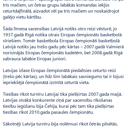
trīs mačiem, un četras grupu labākās komandas iekļūs
ceturtdaļfinālā, aizvadot vēl pa trīs mačiem un noskaidrojot
galējo vietu kārtību.
Šāda līmeņa sacensības Latvijā notiks otro reizi vēsturē, jo
1937.gadā Rīgā notika otrais Eiropas čempionāts basketbolā
vīriešiem. Tomēr basketbola Eiropas čempionāti basketbolā
Latvijā notiks jau trešo gadu pēc kārtas – 2007.gadā Valmierā
norisinājās Eiropas čempionāts kadetēm, bet 2008.gadā Rīgā
sabrauca labākie Eiropas juniori.
Latvijas izlase Eiropas čempionātā piedalīsies ceturto reizi
(trešo pēc kārtas), un līdz šim labākais sasniegums tai ir bijusi
iepriekšējā čempionātā izcīnītā ceturtā vieta.
Tiesības rīkot turnīru Latvijai tika piešķirtas 2007.gada maijā.
Latvijas sīvākā konkurente cīņā par sacensību rīkošanas
tiesību iegūšanu bija Čehija, kurai pēc tam tika piešķirtas
tiesības rīkot 2010.gada pasaules čempionātu.
Sākotnēji Latvija turnīru bija nolēmusi rīkot četrās pilsētās,