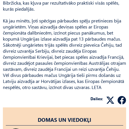
Bibržicka, kas kļuva par rezultatīvāko praktiski visās spēlēs,
kurās piedalījās.
Kā jau minēts, ļoti spēcīgas pārbaudes spēļu pretinieces bija
ungārietēm. Viņas aizvadīja deviņas spēles ar Eiropas
čempionāta dalībniecēm, izcīnot piecus panākumus, bet
kopumā Ungārijas izlase aizvadīja pat 13 pārbaudes mačus.
Sākotnēji ungārietes trijās spēlēs divreiz pieveica Čehiju, tad
divreiz uzvarēja Serbiju, divreiz zaudēja Eiropas
čempionvienībai Krievijai, bet piecas spēles aizvadīja Francijā,
divreiz zaudējot pasaules čempionvienības Austrālijas otrajam
sastāvam, divreiz zaudēja Francijai un reizi uzvarēja Čehiju.
Vēl divus pārbaudes mačus Ungārija tieši pirms došanās uz
Latviju aizvadīja ar Horvātijas izlases, kas Eiropas čempionātā
nespēlēs, otro sastāvu, izcīnot divas uzvaras. LETA
Dalies:
DOMAS UN VIEDOKĻI