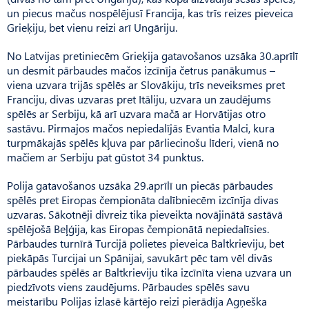
un piecus mačus nospēlējusī Francija, kas trīs reizes pieveica
Grieķiju, bet vienu reizi arī Ungāriju.
No Latvijas pretiniecēm Grieķija gatavošanos uzsāka 30.aprīlī
un desmit pārbaudes mačos izcīnīja četrus panākumus –
viena uzvara trijās spēlēs ar Slovākiju, trīs neveiksmes pret
Franciju, divas uzvaras pret Itāliju, uzvara un zaudējums
spēlēs ar Serbiju, kā arī uzvara mačā ar Horvātijas otro
sastāvu. Pirmajos mačos nepiedalījās Evantia Malci, kura
turpmākajās spēlēs kļuva par pārliecinošu līderi, vienā no
mačiem ar Serbiju pat gūstot 34 punktus.
Polija gatavošanos uzsāka 29.aprīlī un piecās pārbaudes
spēlēs pret Eiropas čempionāta dalībniecēm izcīnīja divas
uzvaras. Sākotnēji divreiz tika pieveikta novājinātā sastāvā
spēlējošā Beļģija, kas Eiropas čempionātā nepiedalīsies.
Pārbaudes turnīrā Turcijā polietes pieveica Baltkrieviju, bet
piekāpās Turcijai un Spānijai, savukārt pēc tam vēl divās
pārbaudes spēlēs ar Baltkrieviju tika izcīnīta viena uzvara un
piedzīvots viens zaudējums. Pārbaudes spēlēs savu
meistarību Polijas izlasē kārtējo reizi pierādīja Agņeška