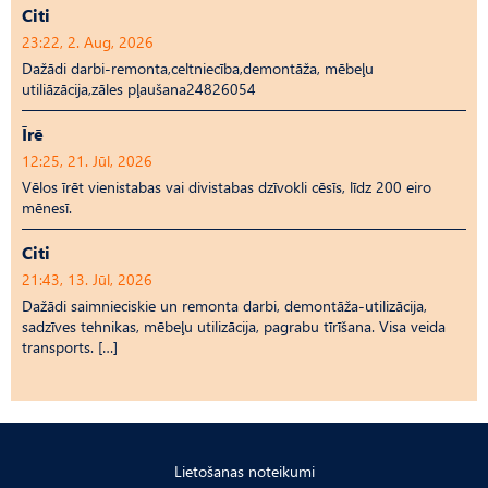
Citi
23:22, 2. Aug, 2026
Dažādi darbi-remonta,celtniecība,demontāža, mēbeļu
utiliāzācija,zāles pļaušana24826054
Īrē
12:25, 21. Jūl, 2026
Vēlos īrēt vienistabas vai divistabas dzīvokli cēsīs, līdz 200 eiro
mēnesī.
Citi
21:43, 13. Jūl, 2026
Dažādi saimnieciskie un remonta darbi, demontāža-utilizācija,
sadzīves tehnikas, mēbeļu utilizācija, pagrabu tīrīšana. Visa veida
transports. […]
Lietošanas noteikumi