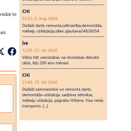
Citi
eredze to
23:22, 2. Aug, 2026
Dažādi darbi-remonta,celtniecība,demontāža,
mēbeļu utiliāzācija,zāles pļaušana24826054
kais
Īrē
12:25, 21. Jūl, 2026
Vēlos īrēt vienistabas vai divistabas dzīvokli
cēsīs, līdz 200 eiro mēnesī.
Citi
21:43, 13. Jūl, 2026
Dažādi saimnieciskie un remonta darbi,
demontāža-utilizācija, sadzīves tehnikas,
mēbeļu utilizācija, pagrabu tīrīšana. Visa veida
transports. […]