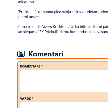
sniegumu.”
“Priekuļi-1” komanda piedzīvoja sešus zaudējumi, vienu 
jūtami atsver.
Kluba treneris Aivars Krickis atzīst, ka bijis patīkami p
sasniegums “FK Priekuļi” dāmu komandas pastāvēšana
Komentāri
KOMENTĀRS *
VĀRDS *