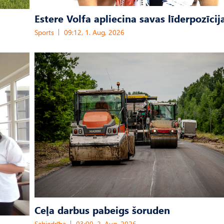
Estere Volfa apliecina savas līderpozīcij
Sports
09:12, 1. Aug, 2026
Ceļa darbus pabeigs šoruden
Sabiedrība
03:00, 2. Aug, 2026