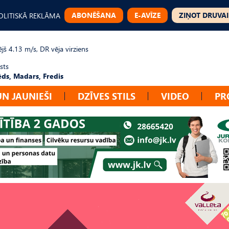
ABONĒŠANA
E-AVĪZE
ZIŅOT DRUVAI
OLITISKĀ REKLĀMA
jš 4.13 m/s, DR vēja virziens
sts
ēds, Madars, Fredis
UN JAUNIEŠI
DZĪVES STILS
VIDEO
PR