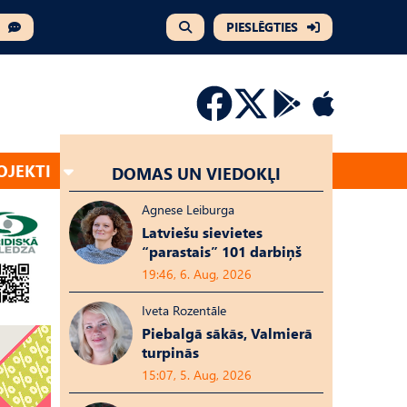
PIESLĒGTIES
OJEKTI
DOMAS UN VIEDOKĻI
Agnese Leiburga
Latviešu sievietes
“parastais” 101 darbiņš
19:46, 6. Aug, 2026
Iveta Rozentāle
Piebalgā sākās, Valmierā
turpinās
15:07, 5. Aug, 2026