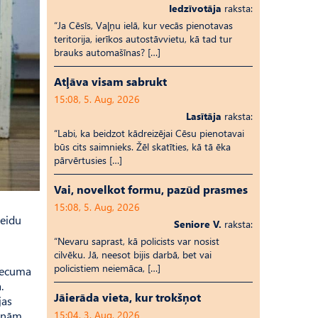
Iedzīvotāja
raksta:
“Ja Cēsīs, Vaļņu ielā, kur vecās pienotavas
teritorija, ierīkos autostāvvietu, kā tad tur
brauks automašīnas? […]
Atļāva visam sabrukt
15:08, 5. Aug, 2026
Lasītāja
raksta:
“Labi, ka beidzot kādreizējai Cēsu pienotavai
būs cits saimnieks. Žēl skatīties, kā tā ēka
pārvērtusies […]
Vai, novelkot formu, pazūd prasmes
15:08, 5. Aug, 2026
veidu
Seniore V.
raksta:
“Nevaru saprast, kā policists var nosist
cilvēku. Jā, neesot bijis darbā, bet vai
policistiem neiemāca, […]
 vecuma
.
Jāierāda vieta, kur trokšņot
jas
viņām
15:04, 3. Aug, 2026