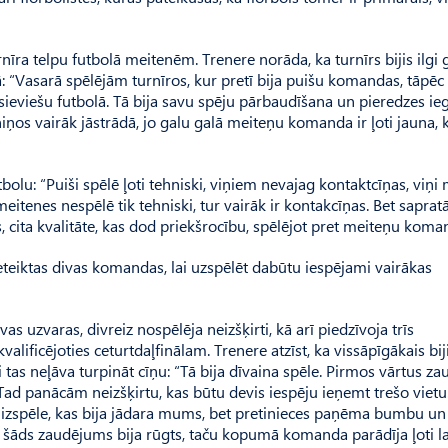
ra telpu futbolā meitenēm. Trenere norāda, ka turnīrs bijis ilgi g
olā: “Vasarā spēlējām turnīros, kur pretī bija puišu komandas, tāpēc
ek sieviešu futbolā. Tā bija savu spēju pārbaudīšana un pieredzes ie
niņos vairāk jāstrādā, jo galu galā meiteņu komanda ir ļoti jauna,
tbolu: “Puiši spēlē ļoti tehniski, viņiem nevajag kontaktcīņas, viņi
meitenes nespēlē tik tehniski, tur vairāk ir kontakcīņas. Bet saprat
, cita kvalitāte, kas dod priekšrocību, spēlējot pret meiteņu kom
ieteiktas divas komandas, lai uzspēlēt dabūtu iespējami vairākas
as uzvaras, divreiz nospēlēja neizšķirti, kā arī piedzīvoja trīs
lificējoties ceturtdaļfinālam. Trenere atzīst, ka vissāpīgākais bij
tas neļāva turpināt cīņu: “Tā bija dīvaina spēle. Pirmos vārtus z
ad panācām neizšķirtu, kas būtu devis iespēju ieņemt trešo vietu
ta izspēle, kas bija jādara mums, bet pretinieces paņēma bumbu un 
as, šāds zaudējums bija rūgts, taču kopumā komanda parādīja ļoti l