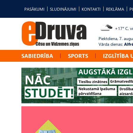
PASĀKUMI
SLUDINĀJUMI
KONTAKTI
REKLĀMA
P
+17° C, vē
Piektdiena, 7. augu
Vārda dienas:
Alfr
SABIEDRĪBA
SPORTS
IZGLĪTĪBA 