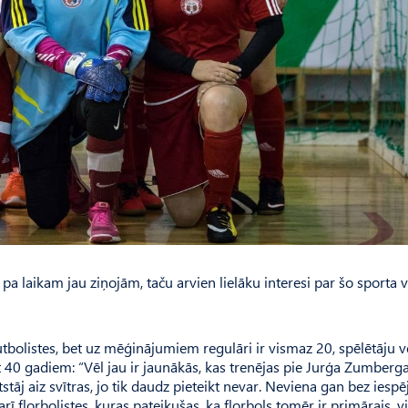
a laikam jau ziņojām, taču arvien lielāku interesi par šo sporta 
futbolistes, bet uz mēģinājumiem regulāri ir vismaz 20, spēlētāju
t 40 gadiem: “Vēl jau ir jaunākās, kas trenējas pie Jurģa Zumberga
tāj aiz svītras, jo tik daudz pieteikt nevar. Neviena gan bez iespē
rī florbolistes, kuras pateikušas, ka florbols tomēr ir primārais, 