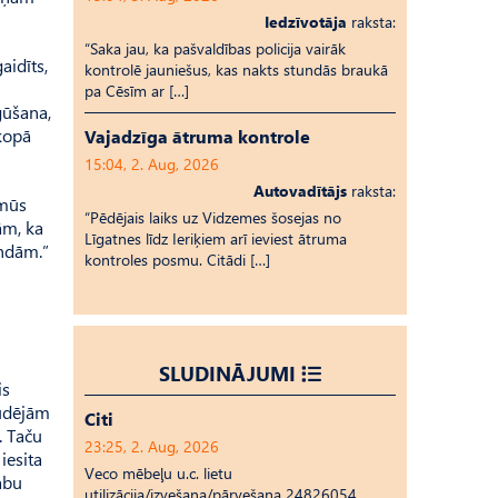
Iedzīvotāja
raksta:
“Saka jau, ka pašvaldības policija vairāk
aidīts,
kontrolē jauniešus, kas nakts stundās braukā
pa Cēsīm ar […]
gūšana,
 kopā
Vajadzīga ātruma kontrole
15:04, 2. Aug, 2026
Autovadītājs
raksta:
 mūs
“Pēdējais laiks uz Vid­ze­mes šosejas no
ām, ka
Līgatnes līdz Ieriķiem arī ieviest ātruma
andām.”
kontroles posmu. Citādi […]
SLUDINĀJUMI
is
audējām
Citi
. Taču
23:25, 2. Aug, 2026
iesita
Veco mēbeļu u.c. lietu
abu
utilizācija/izvešana/pārvešana 24826054