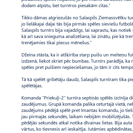
dodam atpūtu, bet turnīros piesakām citas.”
Tikko dāmas atgriezušās no Salaspils Ziemassvētku turnī
jo lielākajai daļai tās bija pirmās spēles sieviešu futb
Salaspils turnīrs bija vajadzīgs, lai saprastu, kas noti
kā arī sava snieguma analizēšana, lai zinātu, pie kā tre
trenējamies tikai piecus mēnešus.”
Džeina stāsta, ka ir atšķirība starp puišu un meiteņu fu
izdzenā, liekot skriet pēc bumbas. Turnīrs parādīja, ka 
spēles pret puišiem nepieciešamas, jo tām ir cits temps
Tā kā spēlēt gribētāju daudz, Salaspils turnīram tika p
spēlētājas.
Komanda “Priekuļi-2” turnīra septiņās spēlēs izcīnīja div
zaudējumus. Grupā komanda palika ceturtajā vietā, nekva
zaudējums pēdējā spēlē pret Imantas komandu, jo tieši 
jau pirmajās sekundēs, laikam nebijām mobilizējušās. T
pēdējās sekundēs atkal notika dīvainas lietas. Bija au
vārtus, ko tiesnesis arī ieskaitīja. Jutāmies apbēdināt