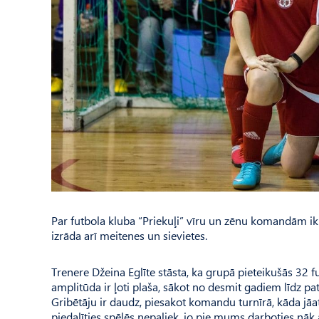
Par futbola kluba “Priekuļi” vīru un zēnu komandām ik p
izrāda arī meitenes un sievietes.
Trenere Džeina Eglīte stāsta, ka grupā pieteikušās 32 
amplitūda ir ļoti plaša, sākot no desmit gadiem līdz pa
Gribētāju ir daudz, piesakot komandu turnīrā, kāda jāats
piedalīties spēlēs nepaliek, jo pie mums darboties nāk a