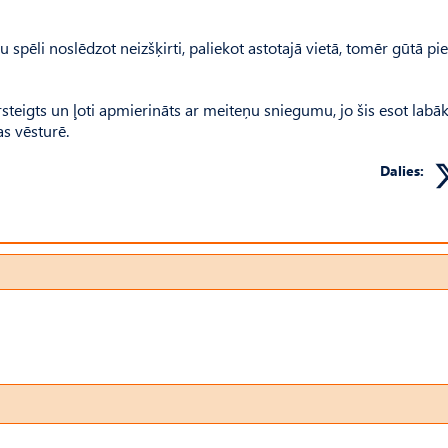
spēli noslēdzot neizšķirti, paliekot astotajā vietā, tomēr gūtā pi
ārsteigts un ļoti apmierināts ar meiteņu sniegumu, jo šis esot labā
s vēsturē.
Dalies: