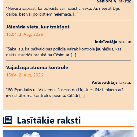
Seniore V.
raksta:
“Nevaru saprast, kā policists var nosist cilvēku. Jā, neesot bijis
darbā, bet vai policistiem neiemāca, […]
Jāierāda vieta, kur trokšņot
15:04, 3. Aug, 2026
Iedzīvotāja
raksta:
“Saka jau, ka pašvaldības policija vairāk kontrolē jauniešus, kas
nakts stundās braukā pa Cēsīm ar […]
Vajadzīga ātruma kontrole
15:04, 2. Aug, 2026
Autovadītājs
raksta:
“Pēdējais laiks uz Vid­ze­mes šosejas no Līgatnes līdz Ieriķiem arī
ieviest ātruma kontroles posmu. Citādi […]
Lasītākie raksti