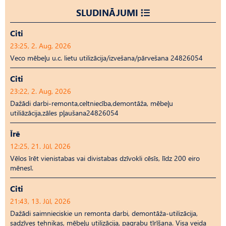
SLUDINĀJUMI
Citi
23:25, 2. Aug, 2026
Veco mēbeļu u.c. lietu utilizācija/izvešana/pārvešana 24826054
Citi
23:22, 2. Aug, 2026
Dažādi darbi-remonta,celtniecība,demontāža, mēbeļu
utiliāzācija,zāles pļaušana24826054
Īrē
12:25, 21. Jūl, 2026
Vēlos īrēt vienistabas vai divistabas dzīvokli cēsīs, līdz 200 eiro
mēnesī.
Citi
21:43, 13. Jūl, 2026
Dažādi saimnieciskie un remonta darbi, demontāža-utilizācija,
sadzīves tehnikas, mēbeļu utilizācija, pagrabu tīrīšana. Visa veida