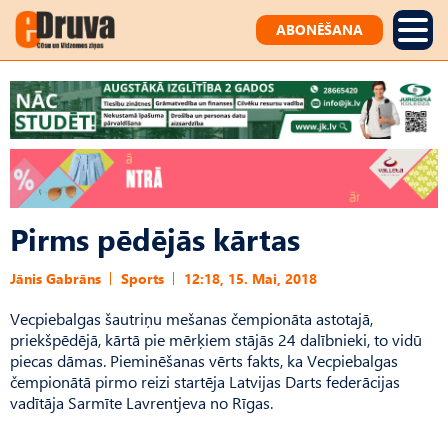
ABONĒŠANA
Pirms pēdējās kārtas
Jānis Gabrāns
Sports
12:18, 15. Mai, 2018
Vecpiebalgas šautriņu mešanas čempionāta astotajā,
priekšpēdējā, kārtā pie mērķiem stājās 24 dalībnieki, to vidū
piecas dāmas. Pieminēšanas vērts fakts, ka Vecpiebalgas
čempionātā pirmo reizi startēja Latvijas Darts federācijas
vadītāja Sarmīte Lavrentjeva no Rīgas.