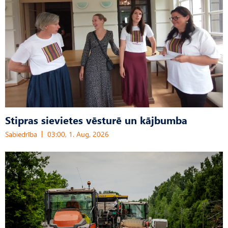
Stipras sievietes vēsturē un kājbumba
Sabiedrība
03:00, 1. Aug, 2026