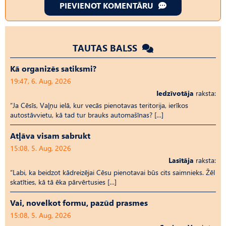
PIEVIENOT KOMENTĀRU
TAUTAS BALSS
Kā organizēs satiksmi?
19:47, 6. Aug, 2026
Iedzīvotāja
raksta:
“Ja Cēsīs, Vaļņu ielā, kur vecās pienotavas teritorija, ierīkos
autostāvvietu, kā tad tur brauks automašīnas? […]
Atļāva visam sabrukt
15:08, 5. Aug, 2026
Lasītāja
raksta:
“Labi, ka beidzot kādreizējai Cēsu pienotavai būs cits saimnieks. Žēl
skatīties, kā tā ēka pārvērtusies […]
Vai, novelkot formu, pazūd prasmes
15:08, 5. Aug, 2026