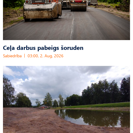
Ceļa darbus pabeigs šoruden
Sabiedrība
03:00, 2. Aug, 2026