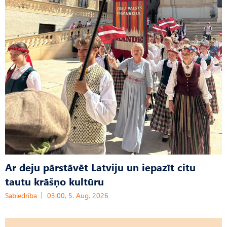
Ar deju pārstāvēt Latviju un iepazīt citu
tautu krāšņo kultūru
Sabiedrība
03:00, 5. Aug, 2026