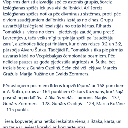
Vispirms dartisti aizvadīja spēles astoņās grupās, šoreiz
izslēgšanas spēlēs iekļuva visi dalībnieki. Arī šoreiz
izslēgšanas spēles notika pēc divmīnusu sistēmas, proti, pēc
diviem zaudējumiem dalībnieks izstājas no cīņas. Grupu
uzvarētāji izslēgšanā iesaistījās no otrās kārtas. Rihards
Tomašickis -viens no tiem – piedzīvoja zaudējumu pret S.
Lavrentjevu, taču veiksmīgi turpināja spēli pa “zaudētāju
zaru”, aizcīnoties līdz pat finālam, kur divas reizes, 3:2 un 3:2,
pārspēja Aivaru Šutku. Tādējādi R. Tomašickis tika pie pirmās
uzvaras kādā no Vecpiebalgas čempionāta posmiem. Pēc
nelielas pauzes uz goda pjedestāla atgriezās A. Šutka, bet
trešais šoreiz Gunārs Ozoliņš. Sešniekā vēl iekļuva Mareks
Gražuls, Marija Ružāne un Ēvalds Zommers.
Pēc astoņiem posmiem līderis kopvērtējumā ar 168 punktiem
ir A. Šutka, otrais ar 164 punktiem Oskars Kuzmans, kurš šajā
posmā nepiedalījās. Tālākajās vietās: Laimonis Naglis – 137,
Gunārs Zommers – 128, Gunārs Ozoliņš – 124, Marija Ružāne
– 115 punkti.
Tiesa, kopvērtējumā netiks ieskaitīta viena, sliktākā, kārta, un
arī tas var ieviest korekcijas kopvērtējumā.