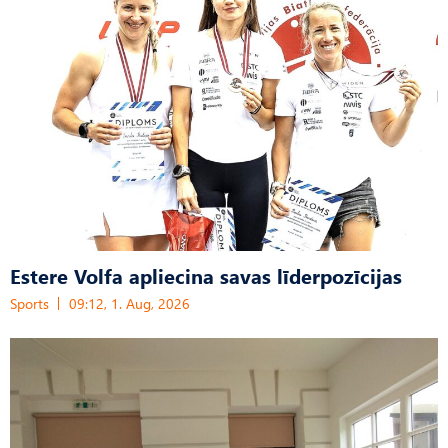
Estere Volfa apliecina savas līderpozīcijas
Sports
09:12, 1. Aug, 2026