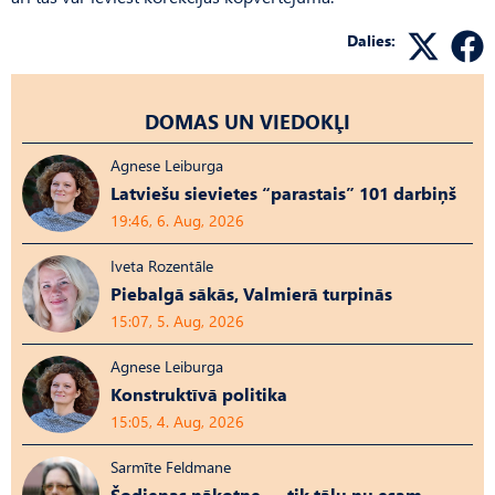
Dalies:
DOMAS UN VIEDOKĻI
Agnese Leiburga
Latviešu sievietes “parastais” 101 darbiņš
19:46, 6. Aug, 2026
Iveta Rozentāle
Piebalgā sākās, Valmierā turpinās
15:07, 5. Aug, 2026
Agnese Leiburga
Konstruktīvā politika
15:05, 4. Aug, 2026
Sarmīte Feldmane
Šodienas nākotne — tik tālu nu esam