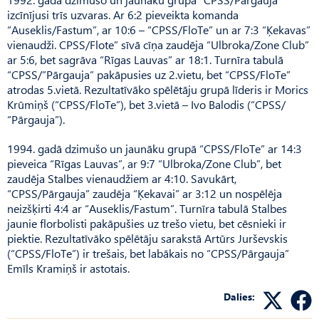
izcīnījusi trīs uzvaras. Ar 6:2 pieveikta komanda
“Auseklis/Fastum”, ar 10:6 – “CPSS/FloTe” un ar 7:3 “Ķekavas”
vienaudži. CPSS/Flote” sīvā cīņa zaudēja “Ulbroka/Zone Club”
ar 5:6, bet sagrāva “Rīgas Lauvas” ar 18:1. Turnīra tabulā
“CPSS/”Pārgauja” pakāpusies uz 2.vietu, bet “CPSS/FloTe”
atrodas 5.vietā. Rezultatīvāko spēlētāju grupā līderis ir Morics
Krūmiņš (“CPSS/FloTe”), bet 3.vietā – Ivo Balodis (“CPSS/
“Pārgauja”).
1994. gadā dzimušo un jaunāku grupā “CPSS/FloTe” ar 14:3
pieveica “Rīgas Lauvas”, ar 9:7 “Ulbroka/Zone Club”, bet
zaudēja Stalbes vienaudžiem ar 4:10. Savukārt,
“CPSS/Pārgauja” zaudēja “Ķekavai” ar 3:12 un nospēlēja
neizšķirti 4:4 ar “Auseklis/Fastum”. Turnīra tabulā Stalbes
jaunie florbolisti pakāpušies uz trešo vietu, bet cēsnieki ir
piektie. Rezultatīvāko spēlētāju sarakstā Artūrs Jurševskis
(“CPSS/FloTe”) ir trešais, bet labākais no “CPSS/Pārgauja”
Emīls Kramiņš ir astotais.
Dalies: