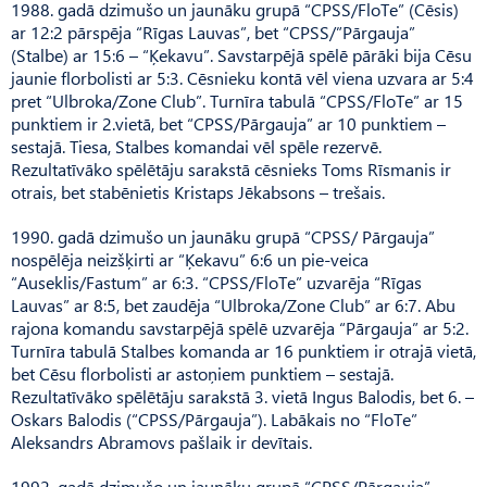
1988. gadā dzimušo un jaunāku grupā “CPSS/FloTe” (Cēsis)
ar 12:2 pārspēja “Rīgas Lauvas”, bet “CPSS/”Pārgauja”
(Stalbe) ar 15:6 – “Ķekavu”. Savstarpējā spēlē pārāki bija Cēsu
jaunie florbolisti ar 5:3. Cēsnieku kontā vēl viena uzvara ar 5:4
pret “Ulbroka/Zone Club”. Turnīra tabulā “CPSS/FloTe” ar 15
punktiem ir 2.vietā, bet “CPSS/Pārgauja” ar 10 punktiem –
sestajā. Tiesa, Stalbes komandai vēl spēle rezervē.
Rezultatīvāko spēlētāju sarakstā cēsnieks Toms Rīsmanis ir
otrais, bet stabēnietis Kristaps Jēkabsons – trešais.
1990. gadā dzimušo un jaunāku grupā “CPSS/ Pārgauja”
nospēlēja neizšķirti ar “Ķekavu” 6:6 un pie-veica
“Auseklis/Fastum” ar 6:3. “CPSS/FloTe” uzvarēja “Rīgas
Lauvas” ar 8:5, bet zaudēja “Ulbroka/Zone Club” ar 6:7. Abu
rajona komandu savstarpējā spēlē uzvarēja “Pārgauja” ar 5:2.
Turnīra tabulā Stalbes komanda ar 16 punktiem ir otrajā vietā,
bet Cēsu florbolisti ar astoņiem punktiem – sestajā.
Rezultatīvāko spēlētāju sarakstā 3. vietā Ingus Balodis, bet 6. –
Oskars Balodis (“CPSS/Pārgauja”). Labākais no “FloTe”
Aleksandrs Abramovs pašlaik ir devītais.
1992. gadā dzimušo un jaunāku grupā “CPSS/Pārgauja”