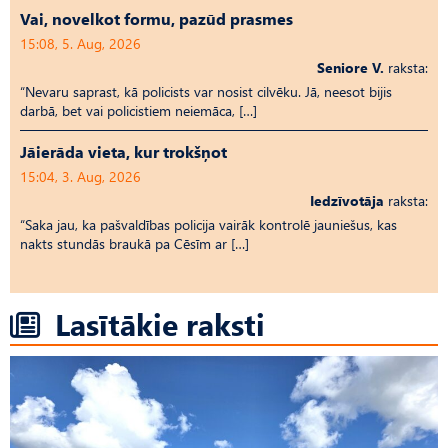
Vai, novelkot formu, pazūd prasmes
15:08, 5. Aug, 2026
Seniore V.
raksta:
“Nevaru saprast, kā policists var nosist cilvēku. Jā, neesot bijis
darbā, bet vai policistiem neiemāca, […]
Jāierāda vieta, kur trokšņot
15:04, 3. Aug, 2026
Iedzīvotāja
raksta:
“Saka jau, ka pašvaldības policija vairāk kontrolē jauniešus, kas
nakts stundās braukā pa Cēsīm ar […]
Lasītākie raksti