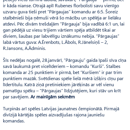
ir kāda nianse. Otrajā aplī Rubenes florbolisti savu vienīgo
uzvaru guva tieši pret “Pārgaujas” komandu ar 6:5. Šoreiz
stalbēnieši bija ņēmuši vērā šo mācību un spēlēja ar lielāku
atdevi. Pēc divām trešdaļām “Pārgauja” bija vadībā 6:1 un, lai
gan pēdējā uz viesu trijiem vārtiem spēja atbildēt tikai ar
diviem, šaubas par labvēlīgu iznākumu nebija. “Pārgaujas”
labā vārtus guva: A.Ērenbots, L.Ābols, R.Jānelsiņš – 2,
R.Jansons, A.Ādminis.
Šīs nedēļas nogalē, 28.janvārī, “Pārgauju” gaida īpaši sīva cīņa
savā laukumā pret vicelīderiem – komandu “Kurši”. Stalbes
komanda ar 25 punktiem ir pirmā, bet “Kuršiem” ir par trim
punktiem mazāk. Svētdienas spēle lielā mērā izšķirs cīņu par
līdertitulu. Katrā ziņā pretiniekiem jārēķinās ar vēl vienu
pamatīgu spēku – “Pārgaujas” līdzjutējiem, kuri stāv un krīt
par savējiem.
Ar mainīgām sekmēm
Turpinās arī spēles Latvijas jaunatnes čempionātā. Pirmajā
divīzijā kārtējās spēles aizvadījušas rajona jauniešu
komandas.