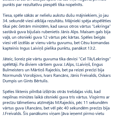
punkts par rezultatīvu piespēli tika nopelnīts.
Tiesa, spēle sākās ar nelielu aukstu dušu mājniekiem, jo jau
34. sekundē viesi atklāja rezultātu. Mājnieki spēja atspēlēties
tikai pēc četrām minūtēm, kad savus otros vārtus “Lekringa”
sastāvā guva bijušais rubenietis Jānis Alps. Maisam gals bija
vaļā, un cēsnieki guva 12 vārtus pēc kārtas. Spēles beigās
viesi vēl izcēlās ar vienu vārtu guvumu, bet Cēsu komandas
kapteinis Ingus Laiviņš pielika punktu, panākot 13:2.
Jāteic, šoreiz pie vārtu guvuma tika deviņi “Cel Tik/Lekrings”
spēlētāji. Pa diviem vārtiem guva: J.Alps, I.Laiviņš, Engus
Bulmeisters un Mārtiņš Rajeckis, bet pa reizei precīzi bija
Normunds Vorobjovs, Ivars Rancāns, Jānis Freivalds, Oskars
Dumpis un Gints Bērtulis.
Spēles liktenis pilnībā izšķīrās otrās trešdaļas vidū, kad
nepilnas minūtes laikā cēsnieki guva trīs vārtus. Vispirms ar
precīzu tālmetienu atzīmējās M.Rajeckis, pēc 11 sekundēm
vārtus guva I.Rancāns, bet vēl pēc 40 sekundēm precīzs bija
J.Freivalds. Šis panākums viņam ļāva ieņemt pirmo vietu