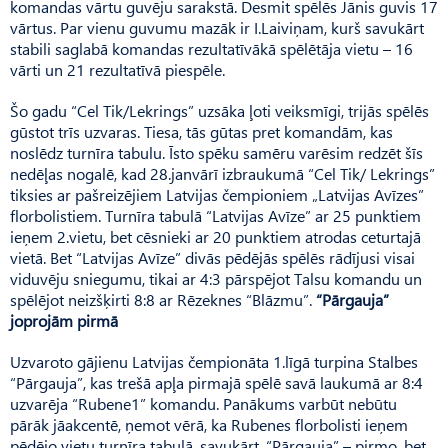
komandas vārtu guvēju sarakstā. Desmit spēlēs Jānis guvis 17
vārtus. Par vienu guvumu mazāk ir I.Laiviņam, kurš savukārt
stabili saglabā komandas rezultatīvākā spēlētāja vietu – 16
vārti un 21 rezultatīvā piespēle.
Šo gadu “Cel Tik/Lekrings” uzsāka ļoti veiksmīgi, trijās spēlēs
gūstot trīs uzvaras. Tiesa, tās gūtas pret komandām, kas
noslēdz turnīra tabulu. Īsto spēku samēru varēsim redzēt šīs
nedēļas nogalē, kad 28.janvārī izbraukumā “Cel Tik/ Lekrings”
tiksies ar pašreizējiem Latvijas čempioniem „Latvijas Avīzes”
florbolistiem. Turnīra tabulā “Latvijas Avīze” ar 25 punktiem
ieņem 2.vietu, bet cēsnieki ar 20 punktiem atrodas ceturtajā
vietā. Bet “Latvijas Avīze” divās pēdējās spēlēs rādījusi visai
viduvēju sniegumu, tikai ar 4:3 pārspējot Talsu komandu un
spēlējot neizšķirti 8:8 ar Rēzeknes “Blāzmu”.
“Pārgauja”
joprojām pirmā
Uzvaroto gājienu Latvijas čempionāta 1.līgā turpina Stalbes
“Pārgauja”, kas trešā apļa pirmajā spēlē savā laukumā ar 8:4
uzvarēja “Rubene1” komandu. Panākums varbūt nebūtu
pārāk jāakcentē, ņemot vērā, ka Rubenes florbolisti ieņem
pēdējo vietu turnīra tabulā, savukārt, “Pārgauja” – pirmo, bet