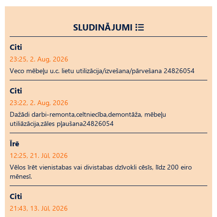
SLUDINĀJUMI
Citi
23:25, 2. Aug, 2026
Veco mēbeļu u.c. lietu utilizācija/izvešana/pārvešana 24826054
Citi
23:22, 2. Aug, 2026
Dažādi darbi-remonta,celtniecība,demontāža, mēbeļu
utiliāzācija,zāles pļaušana24826054
Īrē
12:25, 21. Jūl, 2026
Vēlos īrēt vienistabas vai divistabas dzīvokli cēsīs, līdz 200 eiro
mēnesī.
Citi
21:43, 13. Jūl, 2026