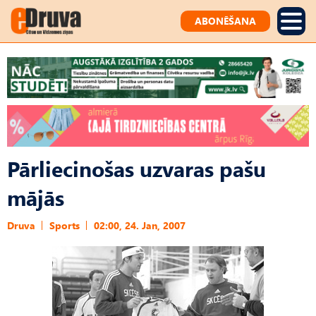
ABONĒŠANA
Pārliecinošas uzvaras pašu
mājās
Druva
Sports
02:00, 24. Jan, 2007