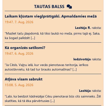
TAUTAS BALSS
Laikam kļūstam vieglprātīgāki. Apmaldamies mežā
19:47, 7. Aug, 2026
Lasītāja R.
raksta:
“Mazliet taču jāapdomā, kā tiksi laukā no meža, pirms tajā ej. Saka,
ka šogad palīdzēt […]
Kā organizēs satiksmi?
19:47, 6. Aug, 2026
Iedzīvotāja
raksta:
“Ja Cēsīs, Vaļņu ielā, kur vecās pienotavas teritorija, ierīkos
autostāvvietu, kā tad tur brauks automašīnas? […]
Atļāva visam sabrukt
15:08, 5. Aug, 2026
Lasītāja
raksta:
“Labi, ka beidzot kādreizējai Cēsu pienotavai būs cits saimnieks. Žēl
skatīties, kā tā ēka pārvērtusies […]