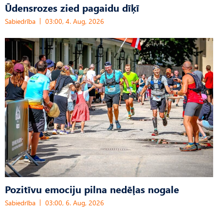
Ūdensrozes zied pagaidu dīķī
Sabiedrība
03:00, 4. Aug, 2026
Pozitīvu emociju pilna nedēļas nogale
Sabiedrība
03:00, 6. Aug, 2026