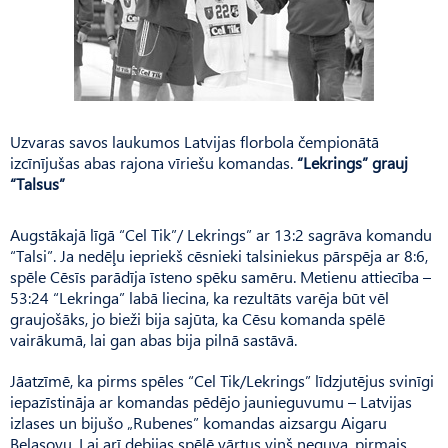
Uzvaras savos laukumos Latvijas florbola čempionātā
izcīnījušas abas rajona vīriešu komandas.
“Lekrings” grauj
“Talsus”
Augstākajā līgā “Cel Tik”/ Lekrings” ar 13:2 sagrāva komandu
“Talsi”. Ja nedēļu iepriekš cēsnieki talsiniekus pārspēja ar 8:6,
spēle Cēsīs parādīja īsteno spēku samēru. Metienu attiecība –
53:24 “Lekringa” labā liecina, ka rezultāts varēja būt vēl
graujošāks, jo bieži bija sajūta, ka Cēsu komanda spēlē
vairākumā, lai gan abas bija pilnā sastāvā.
Jāatzīmē, ka pirms spēles “Cel Tik/Lekrings” līdzjutējus svinīgi
iepazīstināja ar komandas pēdējo jaunieguvumu – Latvijas
izlases un bijušo „Rubenes” komandas aizsargu Aigaru
Belasovu. Lai arī debijas spēlē vārtus viņš neguva, pirmais