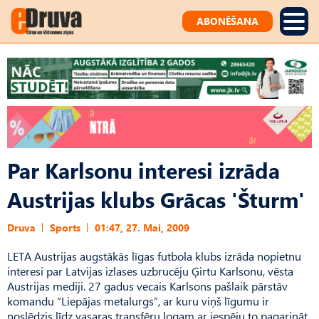
ABONĒŠANA
Par Karlsonu interesi izrāda
Austrijas klubs Grācas 'Šturm'
Druva
Sports
01:47, 27. Mai, 2009
LETA Austrijas augstākās līgas futbola klubs izrāda nopietnu
interesi par Latvijas izlases uzbrucēju Ģirtu Karlsonu, vēsta
Austrijas mediji. 27 gadus vecais Karlsons pašlaik pārstāv
komandu “Liepājas metalurgs”, ar kuru viņš līgumu ir
noslēdzis līdz vasaras transfēru logam ar iespēju to pagarināt