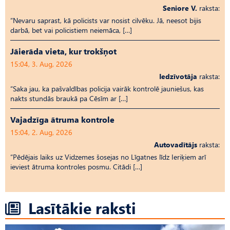
Seniore V.
raksta:
“Nevaru saprast, kā policists var nosist cilvēku. Jā, neesot bijis
darbā, bet vai policistiem neiemāca, […]
Jāierāda vieta, kur trokšņot
15:04, 3. Aug, 2026
Iedzīvotāja
raksta:
“Saka jau, ka pašvaldības policija vairāk kontrolē jauniešus, kas
nakts stundās braukā pa Cēsīm ar […]
Vajadzīga ātruma kontrole
15:04, 2. Aug, 2026
Autovadītājs
raksta:
“Pēdējais laiks uz Vid­ze­mes šosejas no Līgatnes līdz Ieriķiem arī
ieviest ātruma kontroles posmu. Citādi […]
Lasītākie raksti