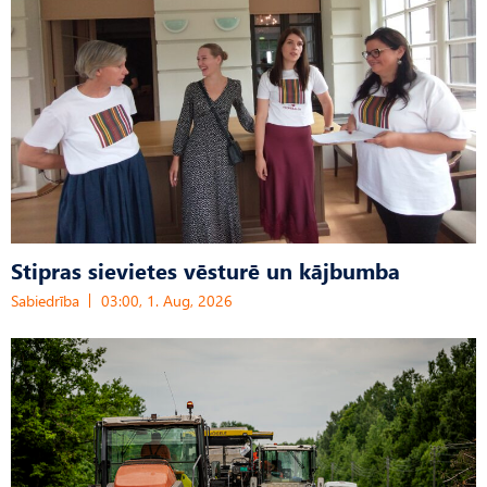
Stipras sievietes vēsturē un kājbumba
Sabiedrība
03:00, 1. Aug, 2026