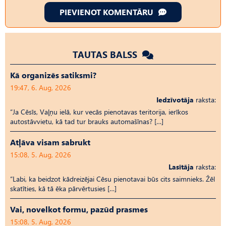
PIEVIENOT KOMENTĀRU
TAUTAS BALSS
Kā organizēs satiksmi?
19:47, 6. Aug, 2026
Iedzīvotāja
raksta:
“Ja Cēsīs, Vaļņu ielā, kur vecās pienotavas teritorija, ierīkos
autostāvvietu, kā tad tur brauks automašīnas? […]
Atļāva visam sabrukt
15:08, 5. Aug, 2026
Lasītāja
raksta:
“Labi, ka beidzot kādreizējai Cēsu pienotavai būs cits saimnieks. Žēl
skatīties, kā tā ēka pārvērtusies […]
Vai, novelkot formu, pazūd prasmes
15:08, 5. Aug, 2026