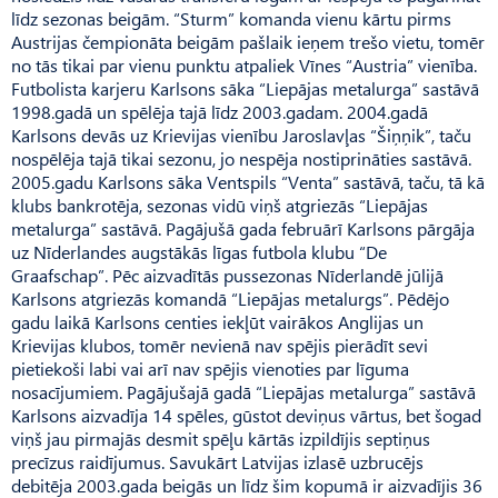
līdz sezonas beigām. “Sturm” komanda vienu kārtu pirms
Austrijas čempionāta beigām pašlaik ieņem trešo vietu, tomēr
no tās tikai par vienu punktu atpaliek Vīnes “Austria” vienība.
Futbolista karjeru Karlsons sāka “Liepājas metalurga” sastāvā
1998.gadā un spēlēja tajā līdz 2003.gadam. 2004.gadā
Karlsons devās uz Krievijas vienību Jaroslavļas “Šiņņik”, taču
nospēlēja tajā tikai sezonu, jo nespēja nostiprināties sastāvā.
2005.gadu Karlsons sāka Ventspils “Venta” sastāvā, taču, tā kā
klubs bankrotēja, sezonas vidū viņš atgriezās “Liepājas
metalurga” sastāvā. Pagājušā gada februārī Karlsons pārgāja
uz Nīderlandes augstākās līgas futbola klubu “De
Graafschap”. Pēc aizvadītās pussezonas Nīderlandē jūlijā
Karlsons atgriezās komandā “Liepājas metalurgs”. Pēdējo
gadu laikā Karlsons centies iekļūt vairākos Anglijas un
Krievijas klubos, tomēr nevienā nav spējis pierādīt sevi
pietiekoši labi vai arī nav spējis vienoties par līguma
nosacījumiem. Pagājušajā gadā “Liepājas metalurga” sastāvā
Karlsons aizvadīja 14 spēles, gūstot deviņus vārtus, bet šogad
viņš jau pirmajās desmit spēļu kārtās izpildījis septiņus
precīzus raidījumus. Savukārt Latvijas izlasē uzbrucējs
debitēja 2003.gada beigās un līdz šim kopumā ir aizvadījis 36