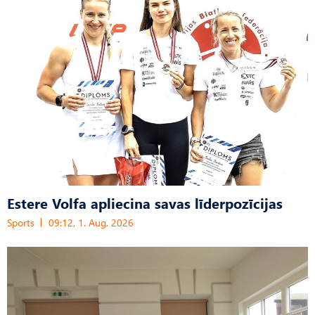
Estere Volfa apliecina savas līderpozīcijas
Sports
09:12, 1. Aug, 2026