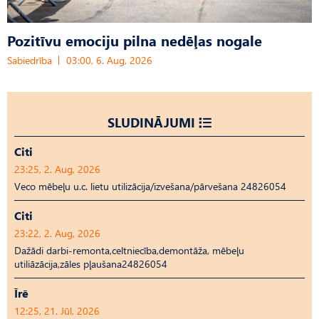
Pozitīvu emociju pilna nedēļas nogale
Sabiedrība
03:00, 6. Aug, 2026
SLUDINĀJUMI
Citi
23:25, 2. Aug, 2026
Veco mēbeļu u.c. lietu utilizācija/izvešana/pārvešana 24826054
Citi
23:22, 2. Aug, 2026
Dažādi darbi-remonta,celtniecība,demontāža, mēbeļu
utiliāzācija,zāles pļaušana24826054
Īrē
12:25, 21. Jūl, 2026