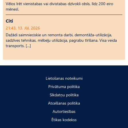
Vēlos īrēt vienistabas vai divistabas dzīvokli cēsīs, līdz 200 eiro
mēnesī.
Citi
21:43, 13. Jūl, 2026
Dažādi saimnieciskie un remonta darbi, demontāža-utilizācija,
sadzīves tehnikas, mēbeļu utilizācija, pagrabu tīrīšana. Visa veida
transports. […]
Lietošanas noteikumi
Privātuma politika
Sīkdatņu politika
Atcelšanas politika
Autortiesības
Ētikas kodekss