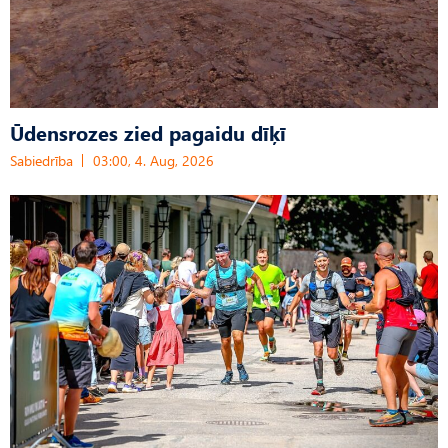
Ūdensrozes zied pagaidu dīķī
Sabiedrība
03:00, 4. Aug, 2026