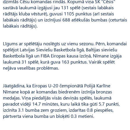
dzimtās Cēsu komandas rindās. Kopumā viņa SK “Cēsis”
sastāvā laukumā izgājusi jau 131 spēlē (sestais labākais
rādītājs kluba vēsturē), guvusi 1105 punktus (arī sestais
labākais rādītājs) un izcīnījusi 688 atlēkušās bumbas (ceturtais
labākais rādītājs).
Līgums ar spēlētāju noslēgts uz vienu sezonu. Pērn, komandai
spēlējot Latvijas Sieviešu Basketbola līgā, Baltijas sieviešu
Basketbola līgā un FIBA Eiropas kausa izcīņā, Nīmane izgāja
laukumā 31 spēlē, kurā guva 163 punktus. Vairāk spēlēt
neļāva veselības problēmas.
Jāatgādina, ka Eiropas U-20 čempionātā Polijā Karlīne
Nīmane kopā ar komandas biedrenēm izcīnīja bronzas
medaļas. Viņa piedalījās visās deviņās spēlēs, laukumā
pavadot vidēji 14.7 minūtes, kuru laikā tika gūti 5.7 punkti,
izcīnīta 3.1 bumba zem groziem, izdarītas 0.8 piespēles,
pārtverta viena bumba un bloķēti 0.3 metieni.