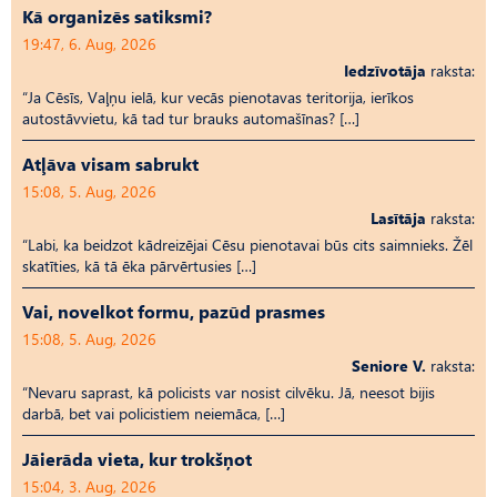
Kā organizēs satiksmi?
19:47, 6. Aug, 2026
Iedzīvotāja
raksta:
“Ja Cēsīs, Vaļņu ielā, kur vecās pienotavas teritorija, ierīkos
autostāvvietu, kā tad tur brauks automašīnas? […]
Atļāva visam sabrukt
15:08, 5. Aug, 2026
Lasītāja
raksta:
“Labi, ka beidzot kādreizējai Cēsu pienotavai būs cits saimnieks. Žēl
skatīties, kā tā ēka pārvērtusies […]
Vai, novelkot formu, pazūd prasmes
15:08, 5. Aug, 2026
Seniore V.
raksta:
“Nevaru saprast, kā policists var nosist cilvēku. Jā, neesot bijis
darbā, bet vai policistiem neiemāca, […]
Jāierāda vieta, kur trokšņot
15:04, 3. Aug, 2026