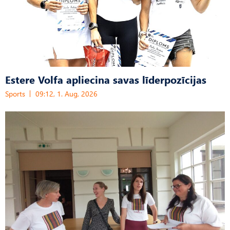
Estere Volfa apliecina savas līderpozīcijas
Sports
09:12, 1. Aug, 2026