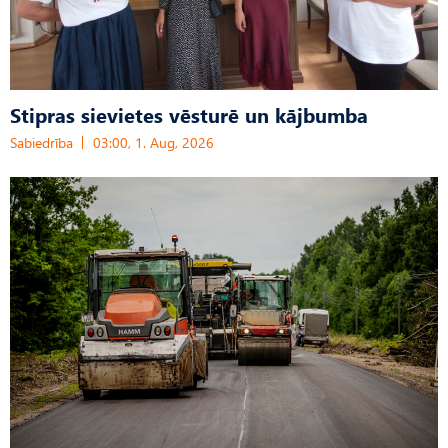
Stipras sievietes vēsturē un kājbumba
Sabiedrība
03:00, 1. Aug, 2026