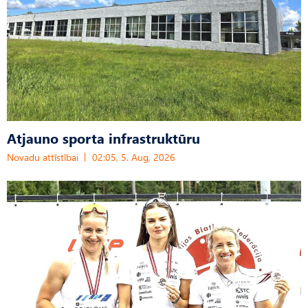
Atjauno sporta infrastruktūru
Novadu attīstībai
02:05, 5. Aug, 2026