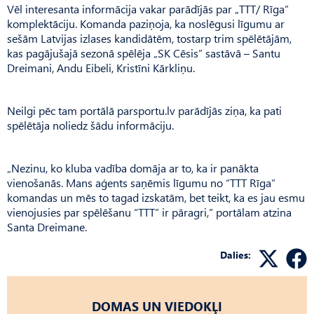
Vēl interesanta informācija vakar parādījās par „TTT/ Rīga”
komplektāciju. Komanda paziņoja, ka noslēgusi līgumu ar
sešām Latvijas izlases kandidātēm, tostarp trim spēlētājām,
kas pagājušajā sezonā spēlēja „SK Cēsis” sastāvā – Santu
Dreimani, Andu Eibeli, Kristīni Kārkliņu.
Neilgi pēc tam portālā parsportu.lv parādījās ziņa, ka pati
spēlētāja noliedz šādu informāciju.
„Nezinu, ko kluba vadība domāja ar to, ka ir panākta
vienošanās. Mans aģents saņēmis līgumu no “TTT Rīga”
komandas un mēs to tagad izskatām, bet teikt, ka es jau esmu
vienojusies par spēlēšanu “TTT” ir pāragri,” portālam atzina
Santa Dreimane.
Dalies:
DOMAS UN VIEDOKĻI