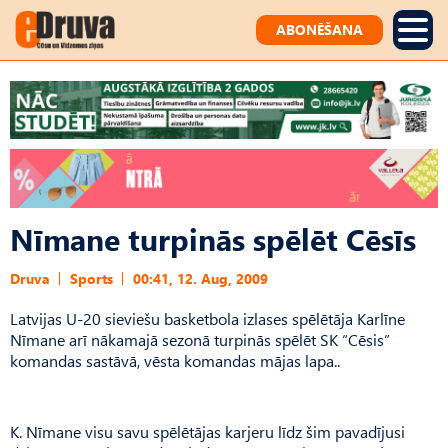
ABONĒŠANA
Nīmane turpinās spēlēt Cēsīs
Druva
Sports
00:41, 12. Aug, 2009
Latvijas U-20 sieviešu basketbola izlases spēlētāja Karlīne
Nīmane arī nākamajā sezonā turpinās spēlēt SK “Cēsis”
komandas sastāvā, vēsta komandas mājas lapa..
K. Nīmane visu savu spēlētājas karjeru līdz šim pavadījusi