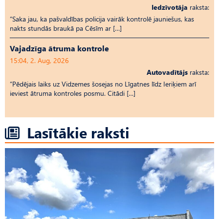
Iedzīvotāja
raksta:
“Saka jau, ka pašvaldības policija vairāk kontrolē jauniešus, kas
nakts stundās braukā pa Cēsīm ar […]
Vajadzīga ātruma kontrole
15:04, 2. Aug, 2026
Autovadītājs
raksta:
“Pēdējais laiks uz Vid­ze­mes šosejas no Līgatnes līdz Ieriķiem arī
ieviest ātruma kontroles posmu. Citādi […]
Lasītākie raksti