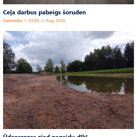
Ceļa darbus pabeigs šoruden
Sabiedrība
03:00, 2. Aug, 2026
Ūdensrozes zied pagaidu dīķī