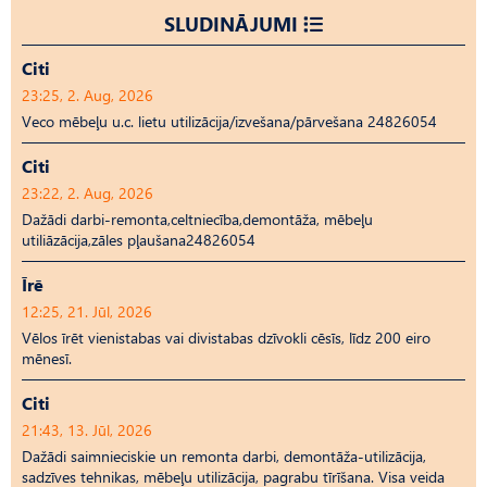
SLUDINĀJUMI
Citi
23:25, 2. Aug, 2026
Veco mēbeļu u.c. lietu utilizācija/izvešana/pārvešana 24826054
Citi
23:22, 2. Aug, 2026
Dažādi darbi-remonta,celtniecība,demontāža, mēbeļu
utiliāzācija,zāles pļaušana24826054
Īrē
12:25, 21. Jūl, 2026
Vēlos īrēt vienistabas vai divistabas dzīvokli cēsīs, līdz 200 eiro
mēnesī.
Citi
21:43, 13. Jūl, 2026
Dažādi saimnieciskie un remonta darbi, demontāža-utilizācija,
sadzīves tehnikas, mēbeļu utilizācija, pagrabu tīrīšana. Visa veida