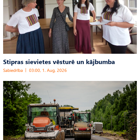
Stipras sievietes vēsturē un kājbumba
Sabiedrība
03:00, 1. Aug, 2026