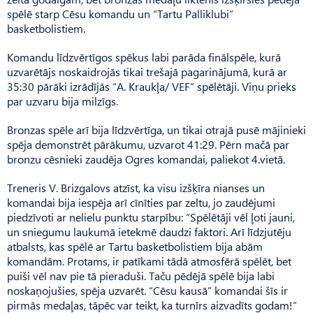
spēlē starp Cēsu komandu un “Tartu Palliklubi”
basketbolistiem.
Komandu līdzvērtīgos spēkus labi parāda finālspēle, kurā
uzvarētājs noskaidrojās tikai trešajā pagarinājumā, kurā ar
35:30 pārāki izrādījās “A. Kraukļa/ VEF” spēlētāji. Viņu prieks
par uzvaru bija milzīgs.
Bronzas spēle arī bija līdzvērtīga, un tikai otrajā pusē mājinieki
spēja demonstrēt pārākumu, uzvarot 41:29. Pērn mačā par
bronzu cēsnieki zaudēja Ogres komandai, paliekot 4.vietā.
Treneris V. Brizgalovs atzīst, ka visu izšķīra nianses un
komandai bija iespēja arī cīnīties par zeltu, jo zaudējumi
piedzīvoti ar nelielu punktu starpību: “Spēlētāji vēl ļoti jauni,
un sniegumu laukumā ietekmē daudzi faktori. Arī līdzjutēju
atbalsts, kas spēlē ar Tartu basketbolistiem bija abām
komandām. Protams, ir patīkami tādā atmosfērā spēlēt, bet
puiši vēl nav pie tā pieraduši. Taču pēdējā spēlē bija labi
noskaņojušies, spēja uzvarēt. “Cēsu kausā” komandai šīs ir
pirmās medaļas, tāpēc var teikt, ka turnīrs aizvadīts godam!”