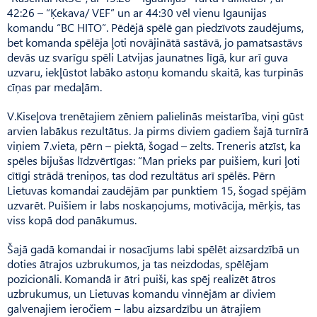
42:26 – “Ķekava/ VEF” un ar 44:30 vēl vienu Igaunijas
komandu “BC HITO”. Pēdējā spēlē gan piedzīvots zaudējums,
bet komanda spēlēja ļoti novājinātā sastāvā, jo pamatsastāvs
devās uz svarīgu spēli Latvijas jaunatnes līgā, kur arī guva
uzvaru, iekļūstot labāko astoņu komandu skaitā, kas turpinās
cīņas par medaļām.
V.Ki­seļova trenētajiem zēniem palielinās meistarība, viņi gūst
arvien labākus rezultātus. Ja pirms diviem gadiem šajā turnīrā
viņiem 7.vieta, pērn – piektā, šogad – zelts. Treneris atzīst, ka
spēles bijušas līdzvērtīgas: “Man prieks par puišiem, kuri ļoti
cītīgi strādā treniņos, tas dod rezultātus arī spēlēs. Pērn
Lietuvas komandai zaudējām par punktiem 15, šogad spējām
uzvarēt. Pui­šiem ir labs noskaņojums, motivācija, mērķis, tas
viss kopā dod panākumus.
Šajā gadā komandai ir nosacījums labi spēlēt aizsardzībā un
doties ātrajos uzbrukumos, ja tas neizdodas, spēlējam
pozicionāli. Komandā ir ātri puiši, kas spēj realizēt ātros
uzbrukumus, un Lietuvas komandu vinnējām ar diviem
galvenajiem ieročiem – labu aizsardzību un ātrajiem