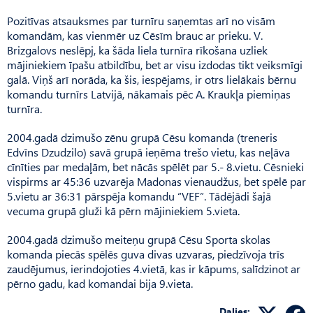
Pozitīvas atsauksmes par turnīru saņemtas arī no visām
komandām, kas vienmēr uz Cēsīm brauc ar prieku. V.
Brizgalovs neslēpj, ka šāda liela turnīra rīkošana uzliek
mājiniekiem īpašu atbildību, bet ar visu izdodas tikt veiksmīgi
galā. Viņš arī norāda, ka šis, iespējams, ir otrs lielākais bērnu
komandu turnīrs Latvijā, nākamais pēc A. Kraukļa piemiņas
turnīra.
2004.gadā dzimušo zēnu grupā Cēsu komanda (treneris
Edvīns Dzudzilo) savā grupā ieņēma trešo vietu, kas neļāva
cīnīties par medaļām, bet nācās spēlēt par 5.- 8.vietu. Cēsnieki
vispirms ar 45:36 uzvarēja Madonas vienaudžus, bet spēlē par
5.vietu ar 36:31 pārspēja komandu “VEF”. Tādējādi šajā
vecuma grupā gluži kā pērn mājiniekiem 5.vieta.
2004.gadā dzimušo meiteņu grupā Cēsu Sporta skolas
komanda piecās spēlēs guva divas uzvaras, piedzīvoja trīs
zaudējumus, ierindojoties 4.vietā, kas ir kāpums, salīdzinot ar
pērno gadu, kad komandai bija 9.vieta.
Dalies: