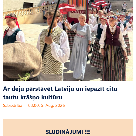
Ar deju pārstāvēt Latviju un iepazīt citu
tautu krāšņo kultūru
Sabiedrība
03:00, 5. Aug, 2026
SLUDINĀJUMI