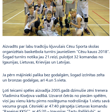
Aizvadīts par labu tradīciju kļuvušais Cēsu Sporta skolas
organizētais basketbola turnīrs jauniešiem “Cēsu kauss 2018”.
Šogad turnīrs notika jau 21.reizi, pulcējot 32 komandas no
Igaunijas, Lietuvas, Krievijas un Latvijas.
Ja pērn mājinieki palika bez godalgām, šogad izcīnītas zelta
un bronzas godalgas, arī 4.un 5.vieta.
Ļoti teicami spēles aizvadīja 2005.gadā dzimušie zēni trenera
Vladimira Kiseļova vadībā. Uz­varot četrās no piecām spēlēm,
viņi jau vienu kārtu pirms noslēguma nodrošināja 1.vietu savā
vecuma grupā. Cēsnieki ar 47:40 pārspēja Lietuvas komandu
“Ra­seinai KKSC”, ar 45:20 – Igau­nijas “Tartu Palliklubi”, ar