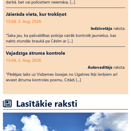
darbā, bet vai policistiem neiemāca, […]
Jāierāda vieta, kur trokšņot
15:04, 3. Aug, 2026
Iedzīvotāja
raksta:
“Saka jau, ka pašvaldības policija vairāk kontrolē jauniešus, kas
nakts stundās braukā pa Cēsīm ar […]
Vajadzīga ātruma kontrole
15:04, 2. Aug, 2026
Autovadītājs
raksta:
“Pēdējais laiks uz Vid­ze­mes šosejas no Līgatnes līdz Ieriķiem arī
ieviest ātruma kontroles posmu. Citādi […]
Lasītākie raksti