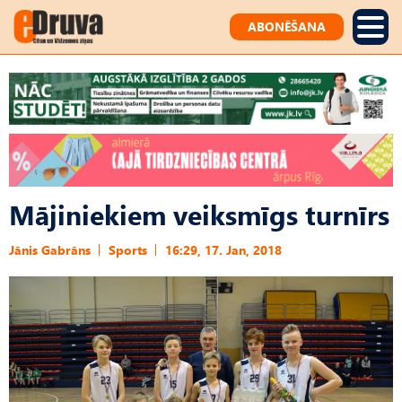
ABONĒŠANA
Mājiniekiem veiksmīgs turnīrs
Jānis Gabrāns
Sports
16:29, 17. Jan, 2018