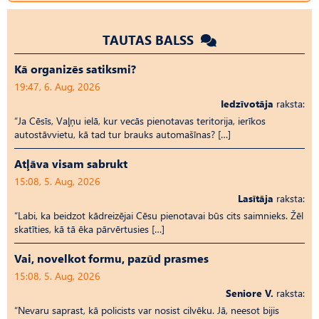
TAUTAS BALSS
Kā organizēs satiksmi?
19:47, 6. Aug, 2026
Iedzīvotāja
raksta:
“Ja Cēsīs, Vaļņu ielā, kur vecās pienotavas teritorija, ierīkos
autostāvvietu, kā tad tur brauks automašīnas? […]
Atļāva visam sabrukt
15:08, 5. Aug, 2026
Lasītāja
raksta:
“Labi, ka beidzot kādreizējai Cēsu pienotavai būs cits saimnieks. Žēl
skatīties, kā tā ēka pārvērtusies […]
Vai, novelkot formu, pazūd prasmes
15:08, 5. Aug, 2026
Seniore V.
raksta:
“Nevaru saprast, kā policists var nosist cilvēku. Jā, neesot bijis