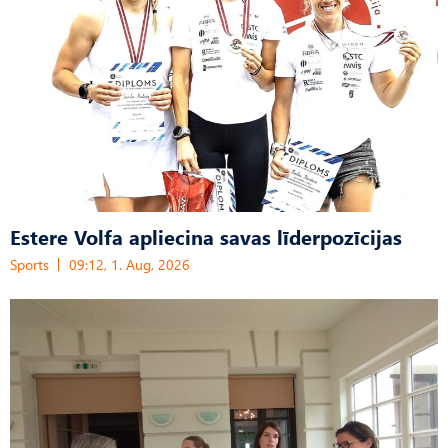
Estere Volfa apliecina savas līderpozīcijas
Sports
09:12, 1. Aug, 2026