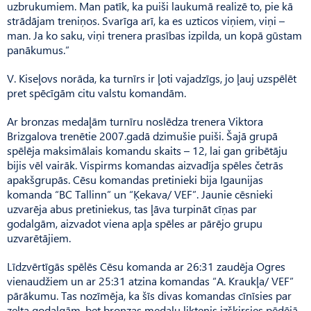
uzbrukumiem. Man patīk, ka puiši laukumā realizē to, pie kā
strādājam treniņos. Svarīga arī, ka es uzticos viņiem, viņi –
man. Ja ko saku, viņi trenera prasības izpilda, un kopā gūstam
panākumus.”
V. Kiseļovs norāda, ka turnīrs ir ļoti vajadzīgs, jo ļauj uzspēlēt
pret spēcīgām citu valstu komandām.
Ar bronzas medaļām turnīru noslēdza trenera Viktora
Brizgalova trenētie 2007.gadā dzimušie puiši. Šajā grupā
spēlēja maksimālais komandu skaits – 12, lai gan gribētāju
bijis vēl vairāk. Vis­pirms komandas aizvadīja spēles četrās
apakšgrupās. Cēsu komandas pretinieki bija Igaunijas
komanda “BC Tallinn” un “Ķekava/ VEF”. Jaunie cēsnieki
uzvarēja abus pretiniekus, tas ļāva turpināt cīņas par
godalgām, aizvadot viena apļa spēles ar pārējo grupu
uzvarētājiem.
Līdzvērtīgās spēlēs Cēsu komanda ar 26:31 zaudēja Ogres
vienaudžiem un ar 25:31 atzina komandas “A. Kraukļa/ VEF”
pārākumu. Tas nozīmēja, ka šīs divas komandas cīnīsies par
zelta godalgām, bet bronzas medaļu liktenis izšķirsies pēdējā