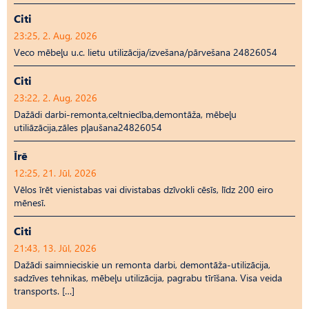
Citi
23:25, 2. Aug, 2026
Veco mēbeļu u.c. lietu utilizācija/izvešana/pārvešana 24826054
Citi
23:22, 2. Aug, 2026
Dažādi darbi-remonta,celtniecība,demontāža, mēbeļu
utiliāzācija,zāles pļaušana24826054
Īrē
12:25, 21. Jūl, 2026
Vēlos īrēt vienistabas vai divistabas dzīvokli cēsīs, līdz 200 eiro
mēnesī.
Citi
21:43, 13. Jūl, 2026
Dažādi saimnieciskie un remonta darbi, demontāža-utilizācija,
sadzīves tehnikas, mēbeļu utilizācija, pagrabu tīrīšana. Visa veida
transports. […]